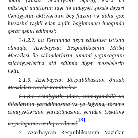
əqdin (xüsusi əhəmiyyətli əqdin), eləcə də
müstəqil auditorun rəyi ilə aidiyyəti şəxslə dəyəri
Cəmiyyətin aktivlərinin beş faizini və daha çox
hissəsini təşkil edən əqdin bağlanması haqqında
qərar qəbul edilməsi;
2-1.2.7. bu Fərmanda qeyd edilənlər istisna
olmaqla, Azərbaycan Respublikasının Mülki
Məcəlləsi ilə səhmdarların ümumi yığıncağının
səlahiyyətlərinə aid edilmiş digər məsələlərin
həlli.
2-1.3. Azərbaycan Respublikasının Əmlak
Məsələləri Dövlət Komitəsinə:
2-1.3.1. Cəmiyyətin idarə, nümayəndəlik və
filiallarının yaradılmasına və ya ləğvinə, törəmə
cəmiyyətlərinin yaradılmasına, yenidən təşkilinə
[3]
və ya ləğvinə razılıq verilməsi.
3. Azərbaycan Respublikasının Nazirlər