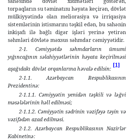
sahəsində dövlət xidmətləri göstərən,
torpaqların su təminatını həyata keçirən, dövlət
mülkiyyətində olan meliorasiya və irriqasiya
sistemlərinin istismarını təşkil edən, bu sahənin
inkişafı ilə bağlı digər işləri yerinə yetirən
səhmləri dövlətə məxsus səhmdar cəmiyyətidir.
2-1. Cəmiyyətdə səhmdarların ümumi
yığıncağının səlahiyyətlərinin həyata keçirilməsi
[1]
aşağıdakı dövlət orqanlarına həvalə edilsin:
2-1.1. Azərbaycan Respublikasının
Prezidentinə:
2-1.1.1. Cəmiyyətin yenidən təşkili və ləğvi
məsələlərinin həll edilməsi;
2-1.1.2. Cəmiyyətin sədrinin vəzifəyə təyin və
vəzifədən azad edilməsi.
2-1.2. Azərbaycan Respublikasının Nazirlər
Kabinetinə: