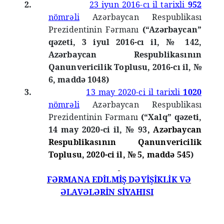
2.
23 iyun 2016-cı il tarixli
952
nömrəli
Azərbaycan Respublikası
Prezidentinin Fərmanı
(“Azərbaycan”
qəzeti, 3 iyul 2016-cı il, № 142,
Azərbaycan Respublikasının
Qanunvericilik Toplusu, 2016-cı il, №
6, maddə 1048
)
3.
13 may 2020-ci il tarixli
1020
nömrəli
Azərbaycan Respublikası
Prezidentinin Fərmanı
(“Xalq” qəzeti,
14 may 2020-ci il, № 93
, Azərbaycan
Respublikasının Qanunvericilik
Toplusu, 2020-ci il, № 5, maddə 545
)
FƏRMANA EDİLMİŞ DƏYİŞİKLİK VƏ
ƏLAVƏLƏRİN SİYAHISI