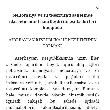
Meliorasiya və su təsərrüfatı sahəsində
idarəetmənin təkmilləşdirilməsi tədbirləri
haqqında
AZƏRBAYCAN RESPUBLİKASI PREZİDENTİNİN
FƏRMANI
Azərbaycan Respublikasında uzun illər
ərzində aparılan böyük quruculuq işləri
nəticəsində irimiqyaslı meliorasiya və su
təsərrüfatı sistemləri və qurğuları tikilib
istismara verilmiş, çoxsahəli meliorasiya və su
təsərrüfatı kompleksi yaradılmışdır. Bununla
belə, müasir dövrdə ölkənin dinamik sosial-
iqtisadi inkişafı bu sahədə iqtisadi
münasibətlərin təkmilləşdirilməsini, dövlət