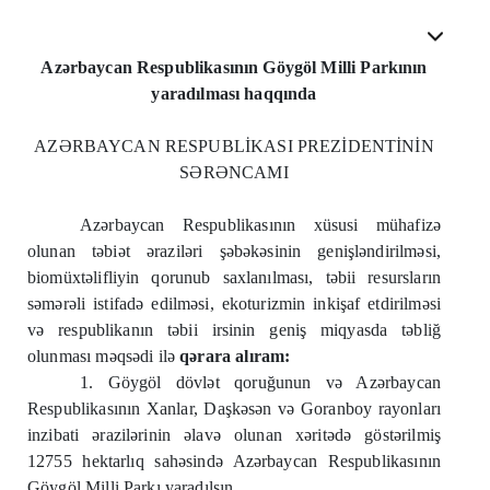
Azərbaycan Respublikasının Göygöl Milli Parkının
yaradılması haqqında
AZƏRBAYCAN RESPUBLİKASI PREZİDENTİNİN
SƏRƏNCAMI
Azərbaycan Respublikasının xüsusi mühafizə
olunan təbiət əraziləri şəbəkəsinin genişləndirilməsi,
biomüxtəlifliyin qorunub saxlanılması, təbii resursların
səmərəli istifadə edilməsi, ekoturizmin inkişaf etdirilməsi
və respublikanın təbii irsinin geniş miqyasda təbliğ
olunması məqsədi ilə
qərara alıram:
1. Göygöl dövlət qoruğunun və Azərbaycan
Respublikasının Xanlar, Daşkəsən və Goranboy rayonları
inzibati ərazilərinin əlavə olunan xəritədə göstərilmiş
12755 hektarlıq sahəsində Azərbaycan Respublikasının
Göygöl Milli Parkı yaradılsın.