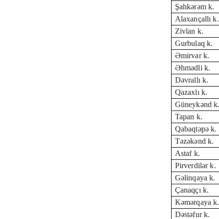
Şahkərəm k.
Alaxançallı k.
Zivlan k.
Gurbulaq k.
Əmirvar k.
Əhmədli k.
Dəvrallı k.
Qazaxlı k.
Güneykənd k
Tapan k.
Qabaqtəpə k.
Təzəkənd k.
Astaf k.
Pirverdilər k.
Gəlinqaya k.
Çanaqçı k.
Kəmərqaya k
Dəstəfur k.