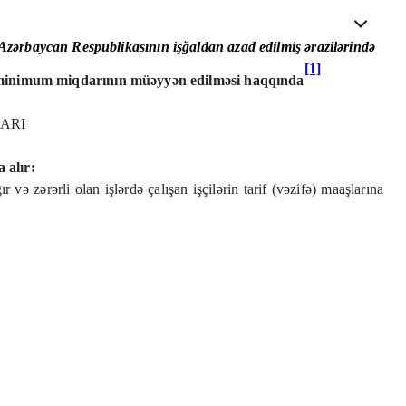
Az
ə
rbaycan Respublikas
ı
n
ı
n i
şğ
aldan azad edilmi
ş
ə
razil
ə
rind
ə
[1]
n minimum miqdarının müəyyən edilməsi haqqında
ARI
 alır:
 və zərərli olan işlərdə çalışan işçilərin tarif (vəzifə) maaşlarına