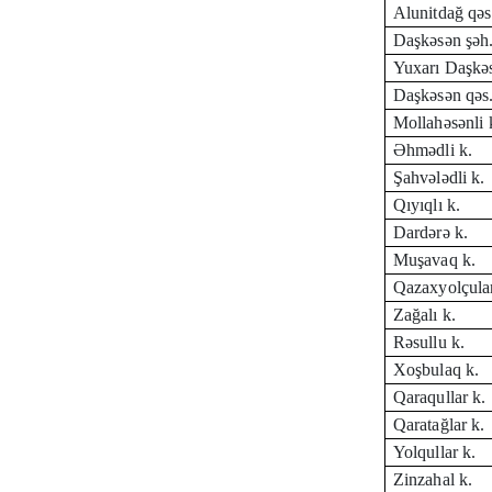
Alunitdağ qəs
Daşkəsən şəh
Yuxarı Daşkə
Daşkəsən qəs
Mollahəsənli 
Əhmədli k.
Şahvələdli k.
Qıyıqlı k.
Dardərə k.
Muşavaq k.
Qazaxyolçular
Zağalı k.
Rəsullu k.
Xoşbulaq k.
Qaraqullar k.
Qaratağlar k.
Yolqullar k.
Zinzahal k.