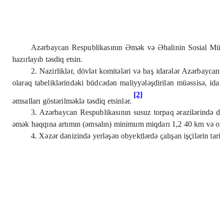
Azərbaycan Respublikasının Əmək və Əhalinin Sosial Müdafiə
hazırlayıb təsdiq etsin.
2. Nazirliklər, dövlət komitələri və baş idarələr Azərbayca
olaraq tabeliklərindəki büdcədən maliyyələşdirilən müəssisə, idarə
[2]
əmsalları göstərilməklə təsdiq etsinlər.
3. Azərbaycan Respublikasının susuz torpaq ərazilərində d
əmək haqqına artımın (əmsalın) minimum miqdarı 1,2
40 km
və o
4. Xəzər dənizində yerləşən obyektlərdə çalışan işçilərin ta