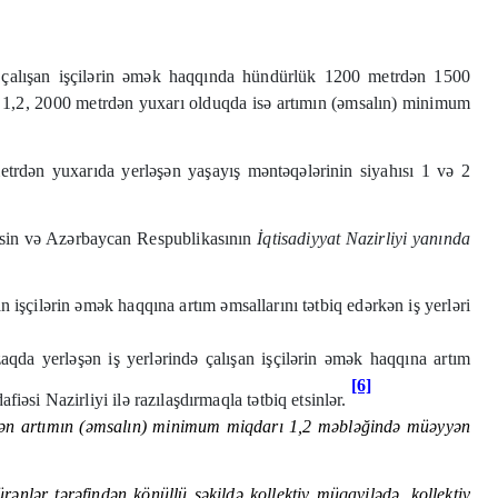
ə çalışan işçilərin əmək haqqında hündürlük 1200 metrdən 1500
1,2, 2000 metrdən yuxarı olduqda isə artımın (əmsalın) minimum
dən yuxarıda yerləşən yaşayış məntəqələrinin siyahısı 1 və 2
etsin və Azərbaycan Respublikasının
İqtisadiyyat Nazirliyi yanında
n işçilərin əmək haqqına artım əmsallarını tətbiq edərkən iş yerləri
aqda yerləşən iş yerlərində çalışan işçilərin əmək haqqına artım
[6]
si Nazirliyi ilə razılaşdırmaqla tətbiq etsinlər.
edilən artımın (əmsalın) minimum miqdarı 1,2 məbləğində müəyyən
rənlər tərəfindən könüllü şəkildə kollektiv müqavilədə, kollektiv