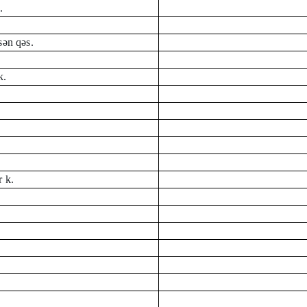
.
.
sən qəs.
.
k.
 k.