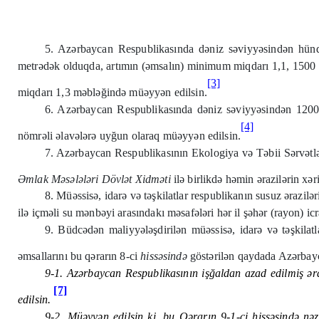
5. Azərbaycan Respublikasında dəniz səviyyəsindən hündü
metrədək olduqda, artımın (əmsalın) minimum miqdarı 1,1, 1500
[3]
miqdarı 1,3 məbləğində müəyyən edilsin.
6. Azərbaycan Respublikasında dəniz səviyyəsindən 1200
[4]
nömrəli əlavələrə uyğun olaraq müəyyən edilsin.
7. Azərbaycan Respublikasının Ekologiya və Təbii Sərvətl
Əmlak Məsələləri Dövlət Xidməti
ilə birlikdə həmin ərazilərin xəri
8. Müəssisə, idarə və təşkilatlar respublikanın susuz ərazilə
ilə içməli su mənbəyi arasındakı məsafələri hər il şəhər (rayon) icr
9. Büdcədən maliyyələşdirilən müəssisə, idarə və təşkilat
əmsallarını bu qərarın 8-ci
hiss
ə
sind
ə
göstərilən qaydada Azərbayca
9-1. Azərbaycan Respublikasının işğaldan azad edilmiş əra
[7]
edilsin.
9-2. Müəyyən edilsin ki, bu Qərarın 9-1-ci hissəsində nəzə