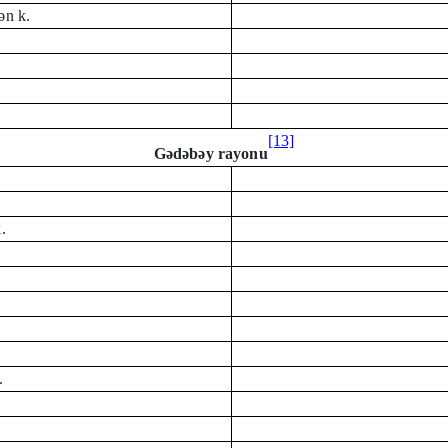
ən k.
[13]
Gədəbəy rayonu
.
.