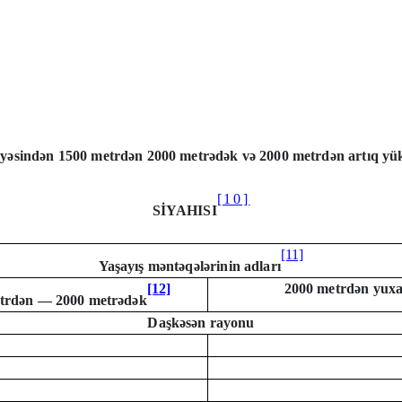
yəsindən 1500 metrdən 2000 metrədək və 2000 metrdən artıq yüks
[10]
SİYAHISI
[11]
Yaşayış məntəqələrinin adları
[12]
2000 metrdən yuxa
trdən — 2000 metrədək
Daşkəsən rayonu