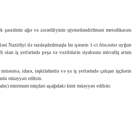
şəraitinin ağır və zərərliliyinin qiymətləndirilməsi metodikasını
si Nazirliyi ilə razılaşdırılmaqla bu qərarın 1-ci
hiss
ə
sin
ə
uyğun
rli olan iş yerlərində peşə və vəzifələrin siyahısını müvafiq artım
sisə, idarə, təşkilatlarda və ya iş yerlərində çalışan işçilərin
ndə müəyyən edilsin.
(əmsalın) minimum miqdarı aşağıdakı kimi müəyyən edilsin: