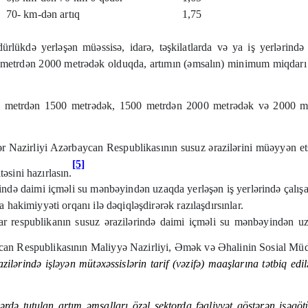
70- km-dən artıq
1,75
rlükdə yerləşən müəssisə, idarə, təşkilatlarda və ya iş yerlərind
 metrdən 2000 metrədək olduqda, artımın (əmsalın) minimum miqdarı 
 metrdən 1500 metrədək, 1500 metrdən 2000 metrədək və 2000 metr
ər Nazirliyi Azərbaycan Respublikasının susuz ərazilərini müəyyən 
[5]
təsini hazırlasın.
rində daimi içməli su mənbəyindən uzaqda yerləşən iş yerlərində çalışa
a hakimiyyəti orqanı ilə dəqiqləşdirərək razılaşdırsınlar.
lar respublikanın susuz ərazilərində daimi içməli su mənbəyindən uz
n Respublikasının Maliyyə Nazirliyi, Əmək və Əhalinin Sosial Müdafiə
zilərində işləyən mütəxəssislərin tarif (vəzifə) maaşlarına tətbiq 
rdə tutulan artım əmsalları özəl sektorda fəaliyyət göstərən işəgötü