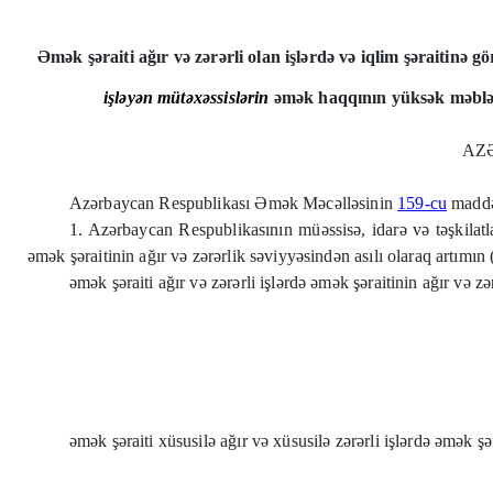
Əmək şəraiti ağır və zərərli olan işlərdə və iqlim şəraitinə g
i
ş
l
ə
y
ə
n m
ü
t
ə
x
ə
ssisl
ə
rin
əmək haqqının yüksək məbləğ
AZ
Azərbaycan Respublikası Əmək Məcəlləsinin
159-cu
maddə
1. Azərbaycan Respublikasının müəssisə, idarə və təşkilatları
əmək şəraitinin ağır və zərərlik səviyyəsindən asılı olaraq artım
əmək şəraiti ağır və zərərli işlərdə əmək şəraitinin ağır və zər
əmək şəraiti xüsusilə ağır və xüsusilə zərərli işlərdə əmək şər