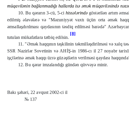
müqavilənin bağlanmadığı hallarda isə əmək müqaviləsində nəzərd
10. Bu qərarın 3-cü, 5-ci
hiss
ə
l
ə
rind
ə
göstərilən artım əmsa
edilmiş əlavələrə və "Məzuniyyət vaxtı üçün orta əmək haq
əmsallaşdırılması qaydasının təsdiq edilməsi barədə" Azərbaycan
[8]
tutulan mükafatlara tətbiq edilsin.
11. "Əmək haqqının təşkilinin təkmilləşdirilməsi və xalq tə
SSR Nazirlər Sovetinin və AHİŞ-in 1986-cı il 27 noyabr tarixli
işçilərinə əmək haqqı üzrə güzəştlərin verilməsi qaydası haqqınd
12. Bu qərar imzalandığı gündən qüvvəyə minir.
Bakı şəhəri, 22 avqust 2002-ci il
№ 137