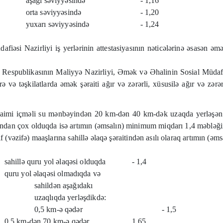
aşağı səviyyəsində
- 1,16
orta səviyyəsində
- 1,20
yuxarı səviyyəsində
- 1,24
si Nazirliyi iş yerlərinin attestasiyasının nəticələrinə əsasən əmək 
n Respublikasının Maliyyə Nazirliyi, Əmək və Əhalinin Sosial Müdafiə
 və təşkilatlarda əmək şəraiti ağır və zərərli, xüsusilə ağır və zərə
aimi içməli su mənbəyindən 20 km-dən 40 km-dək uzaqda yerləşən müəs
ndan çox olduqda isə artımın (əmsalın) minimum miqdarı 1,4 məbləği
rif (vəzifə) maaşlarına sahillə əlaqə şəraitindən asılı olaraq artımın 
sahillə quru yol əlaqəsi olduqda
- 1,4
quru yol əlaqəsi olmadıqda və
sahildən aşağıdakı
uzaqlıqda yerləşdikdə:
0,5 km-ə qədər
- 1,5
0,5 km-dən 70 km-ə qədər
1,65