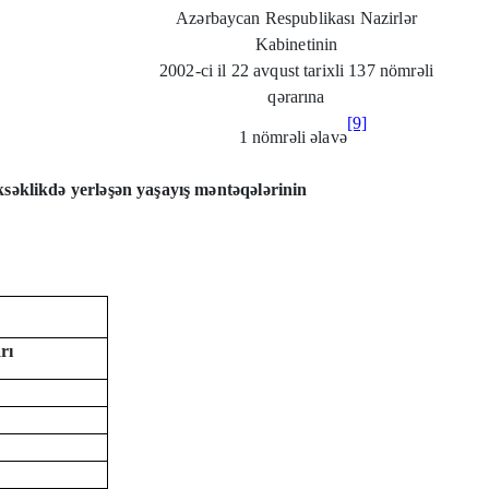
Azərbaycan Respublikası Nazirlər
Kabinetinin
2002-ci il 22 avqust tarixli 137 nömrəli
qərarına
[9]
1 nömrəli əlavə
əklikdə yerləşən yaşayış məntəqələrinin
rı