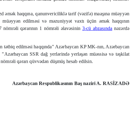
uzd əmək haqqına, qanunvericiliklə tarif (vəzifə) maaşına müəyyən
in müəyyən edilməsi və məzuniyyət vaxtı üçün əmək haqqının
37 nömrəli qərarının 1 nömrəli əlavəsinin
3-cü abzasında
nəzərdə
larının tətbiq edilməsi haqqında" Azərbaycan KP MK-nın, Azərbaycan
ı, "Azərbaycan SSR dağ yerlərində yerləşən müəssisə və təşkilat
6 nömrəli qərarı qüvvədən düşmüş hesab edilsin.
Azərbaycan Respublikasının Baş naziri A. RASİZADƏ