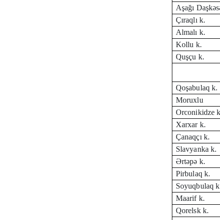
Aşağı Daşkəs
Çıraqlı k.
Almalı k.
Kollu k.
Quşçu k.
Qoşabulaq k.
Moruxlu
Orconikidze k
Xarxar k.
Çanaqçı
k.
Slavyanka k.
Ərtəpə k.
Pirbulaq k.
Soyuqbulaq k
Maarif k.
Qorelsk k.