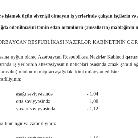
örə işləmək üçün əlverişli olmayan iş yerlərində çalışan işçilərin
v
ə
də ödənilməsini təmin edən artımların (əmsalların) məbləğini
ƏRBAYCAN RESPUBLİKASI NAZİRLƏR KABİNETİNİN QƏR
sinə uyğun olaraq Azərbaycan Respublikası Nazirlər Kabineti
qərara
nda iş yerlərinin attestasiyasının nəticələri əsasında əmək şəraiti ağır
ın (əmsalın) minimum miqdarı aşağıdakı kimi müəyyən edilsin:
ərliliyinin:
aşağı səviyyəsində
- 1,04
orta səviyyəsində
- 1,08
yuxarı səviyyəsində
- 1,12
aitinin ağır və zərərliliyinin: