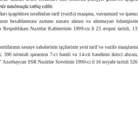
ə tutulmaqla tətbiq edilir.
lları işəgötürən tərəfindən tarif (vəzifə) maaşına, vaxtamuzd və işəm
qının hesablanması zamanı nəzərə alınan və alınmayan ödənişlər
 Respublikası Nazirlər Kabinetinin 1999-cu il 25 avqust tarixli, 1
sərrüfatının sənaye sahələrinin işçilərinin yeni tarif və vəzifə maaş
, 390 nömrəli qərarının 7-ci bəndi və 14-cü bəndinin ikinci abzas
a" Azərbaycan SSR Nazirlər Sovetinin 1990-cı il 16 noyabr tarixli 52