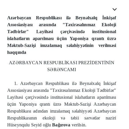
Azərbaycan Respublikası ilə Beynəlxalq İnkişaf
Assosiasiyası arasında "Təxirəsalınmaz Ekoloji
Tədbirlər" Layihəsi çərçivəsində institusional
islahatların aparılması üçün Yaponiya qrantı üzrə
Məktub-Sazişi imzalamaq səlahiyyətinin verilməsi
haqqında
AZƏRBAYCAN RESPUBLİKASI PREZİDENTİNİN
SƏRƏNCAMI
1. Azərbaycan Respublikası ilə Beynəlxalq İnkişaf
Assosiasiyası arasında "Təxirəsalınmaz Ekoloji Tədbirlər"
Layihəsi çərçivəsində institusional islahatların aparılması
üçün Yaponiya qrantı üzrə Məktub-Sazişi Azərbaycan
Respublikası adından imzalamaq səlahiyyəti Azərbaycan
Respublikasının ekoloji və təbii sərvətlər naziri
Hüseynqulu Seyid oğlu
Bağırova
verilsin.