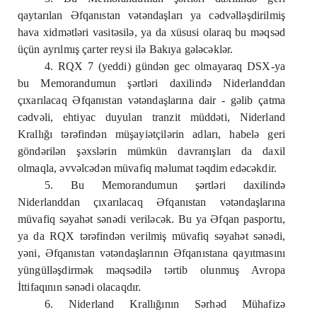
qaytarılan Əfqanıstan vətəndaşları ya cədvəlləşdirilmiş
hava xidmətləri vasitəsilə, ya da xüsusi olaraq bu məqsəd
üçün ayrılmış çarter reysi ilə Bakıya gələcəklər.
4. RQX 7 (yeddi) gündən gec olmayaraq DSX-ya
bu Memorandumun şərtləri daxilində Niderlanddan
çıxarılacaq Əfqanıstan vətəndaşlarına dair - gəlib çatma
cədvəli, ehtiyac duyulan tranzit müddəti, Niderland
Krallığı tərəfindən müşayiətçilərin adları, habelə geri
göndərilən şəxslərin mümkün davranışları da daxil
olmaqla, əvvəlcədən müvafiq məlumat təqdim edəcəkdir.
5. Bu Memorandumun şərtləri daxilində
Niderlanddan çıxarılacaq Əfqanıstan vətəndaşlarına
müvafiq səyahət sənədi veriləcək. Bu ya Əfqan pasportu,
ya da RQX tərəfindən verilmiş müvafiq səyahət sənədi,
yəni, Əfqanıstan vətəndaşlarının Əfqanıstana qayıtmasını
yüngülləşdirmək məqsədilə tərtib olunmuş Avropa
İttifaqının sənədi olacaqdır.
6. Niderland Krallığının Sərhəd Mühafizə