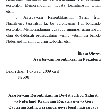
göstərilən Memorandumun həyata keçirilməsini təmin
etsin.
3. Azərbaycan Respublikasının Xarici İşlər
Nazirliyinə tapşırılsın ki, bu Sərəncamın 1-ci bəndində
göstərilən Memorandumun qüvvəyə minməsi üçün zəruri
olan dövlətdaxili prosedurların yerinə yetirilməsi barədə
Niderland Krallığı tərəfini xəbərdar etsin.
İlham Əliyev,
Azərbaycan respublikasının Prezidenti
Bakı şəhəri, 1 oktyabr 2009-cu il
№ 508
Azərbaycan Respublikasının Dövlət Sərhəd Xidməti
və Niderland Krallığının Repatriasiya və Geri
Qaytarma Xidməti arasında qeyri-leqal miqrasiyaya