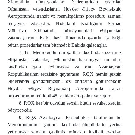
Xidmətinin nümayəndələri Niderlanddan çıxarılan
Əfqanıstan vətəndaşlarını Heydər Əliyev Beynəlxalq
Aeroportunda tranzit və rəsmiləşdirmə proseduru zamanı
müşayiət edəcəklər. Niderland Krallığının Sərhəd
Mühafizə Xidmətinin nümayəndələri Əfqanıstan
vətəndaşlarının Kabil hava limanında qəbulu ilə bağlı
bütün prosedurlar tam bitənədək Bakıda qalacaqlar.
7. Bu Memorandumun şərtləri daxilində çıxarılmış
Əfqanıstan vətəndaşı Əfqanıstan hakimiyyət orqanları
tərəfindən qəbul edilməzsə və onu Azərbaycan
Respublikasının ərazisinə qaytararsa, RQX həmin şəxsin
Niderlanda göndərilməsini öz öhdəsinə götürəcəkdir.
Heydər Əliyev Beynəlxalq Aeroportunda tranzit
prosedurunun müddəti 48 saatdan artıq olmayacaqdır.
8. RQX hər bir qayıdan şəxsin bütün səyahət xərcini
ödəyəcəkdir.
9. RQX Azərbaycan Respublikası tərəfindən bu
Memorandumun şərtləri daxilində öhdəliklərin yerinə
yetirilməsi zamanı çəkilmiş münasib inzibati xərcləri