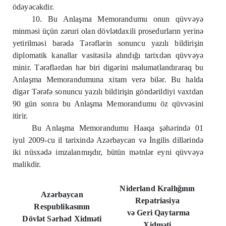
ödəyəcəkdir.
10. Bu Anlaşma Memorandumu onun qüvvəyə
minməsi üçün zəruri olan dövlətdaxili prosedurların yerinə
yetirilməsi barədə Tərəflərin sonuncu yazılı bildirişin
diplomatik kanallar vasitəsilə alındığı tarixdən qüvvəyə
minir. Tərəflərdən hər biri digərini məlumatlandıraraq bu
Anlaşma Memorandumuna xitam verə bilər. Bu halda
digər Tərəfə sonuncu yazılı bildirişin göndərildiyi vaxtdan
90 gün sonra bu Anlaşma Memorandumu öz qüvvəsini
itirir.
Bu Anlaşma Memorandumu Haaqa şəhərində 01
iyul 2009-cu il tarixində Azərbaycan və İngilis dillərində
iki nüsxədə imzalanmışdır, bütün mətnlər eyni qüvvəyə
malikdir.
Niderland Krallığının
Azərbaycan
Repatriasiya
Respublikasının
və Geri Qaytarma
Dövlət Sərhəd Xidməti
Xidməti