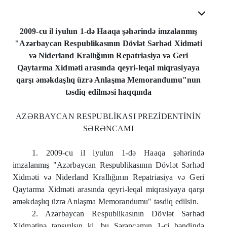
2009-cu il iyulun 1-də Haaqa şəhərində imzalanmış
"Azərbaycan Respublikasının Dövlət Sərhəd Xidməti
və Niderland Krallığının Repatriasiya və Geri
Qaytarma Xidməti arasında qeyri-leqal miqrasiyaya
qarşı əməkdaşlıq üzrə Anlaşma Memorandumu"nun
təsdiq edilməsi haqqında
AZƏRBAYCAN RESPUBLİKASI PREZİDENTİNİN
SƏRƏNCAMI
1. 2009-cu il iyulun 1-də Haaqa şəhərində
imzalanmış "Azərbaycan Respublikasının Dövlət Sərhəd
Xidməti və Niderland Krallığının Repatriasiya və Geri
Qaytarma Xidməti arasında qeyri-leqal miqrasiyaya qarşı
əməkdaşlıq üzrə Anlaşma Memorandumu" təsdiq edilsin.
2. Azərbaycan Respublikasının Dövlət Sərhəd
Xidmətinə tapşırılsın ki, bu Sərəncamın 1-ci bəndində