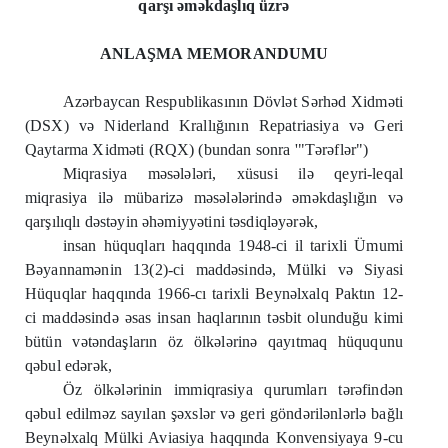
qarşı əməkdaşlıq üzrə
ANLAŞMA MEMORANDUMU
Azərbaycan Respublikasının Dövlət Sərhəd Xidməti
(DSX) və Niderland Krallığının Repatriasiya və Geri
Qaytarma Xidməti (RQX) (bundan sonra '"Tərəflər")
Miqrasiya məsələləri, xüsusi ilə qeyri-leqal
miqrasiya ilə mübarizə məsələlərində əməkdaşlığın və
qarşılıqlı dəstəyin əhəmiyyətini təsdiqləyərək,
insan hüquqları haqqında 1948-ci il tarixli Ümumi
Bəyannamənin 13(2)-ci maddəsində, Mülki və Siyasi
Hüquqlar haqqında 1966-cı tarixli Beynəlxalq Paktın 12-
ci maddəsində əsas insan haqlarının təsbit olunduğu kimi
bütün vətəndaşların öz ölkələrinə qayıtmaq hüququnu
qəbul edərək,
Öz ölkələrinin immiqrasiya qurumları tərəfindən
qəbul edilməz sayılan şəxslər və geri göndərilənlərlə bağlı
Beynəlxalq Mülki Aviasiya haqqında Konvensiyaya 9-cu