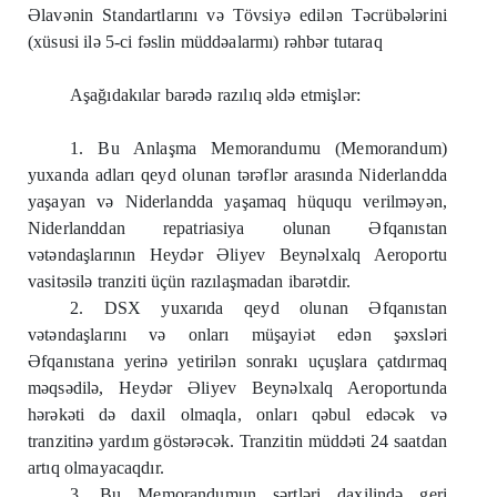
Əlavənin Standartlarını və Tövsiyə edilən Təcrübələrini
(xüsusi ilə 5-ci fəslin müddəalarmı) rəhbər tutaraq
Aşağıdakılar barədə razılıq əldə etmişlər:
1. Bu Anlaşma Memorandumu (Memorandum)
yuxanda adları qeyd olunan tərəflər arasında Niderlandda
yaşayan və Niderlandda yaşamaq hüququ verilməyən,
Niderlanddan repatriasiya olunan Əfqanıstan
vətəndaşlarının Heydər Əliyev Beynəlxalq Aeroportu
vasitəsilə tranziti üçün razılaşmadan ibarətdir.
2. DSX yuxarıda qeyd olunan Əfqanıstan
vətəndaşlarını və onları müşayiət edən şəxsləri
Əfqanıstana yerinə yetirilən sonrakı uçuşlara çatdırmaq
məqsədilə, Heydər Əliyev Beynəlxalq Aeroportunda
hərəkəti də daxil olmaqla, onları qəbul edəcək və
tranzitinə yardım göstərəcək. Tranzitin müddəti 24 saatdan
artıq olmayacaqdır.
3. Bu Memorandumun şərtləri daxilində geri