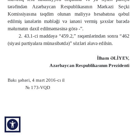
tərəfindən Azərbaycan Respublikasının Mərkəzi Seçki
Komissiyasına təqdim olunan maliyyə hesabatına qəbul
edilmiş ianələrin məbləği və ianəni vermiş şəxslər barədə
məlumatın daxil edilməməsinə görə -”.
2. 43.1-ci maddəyə “459.2,” rəqəmlərindən sonra “462
(siyasi partiyalara münasibətdə)” sözləri əlavə edilsin.
İlham ƏLİYEV,
Azərbaycan Respublikasının Prezidenti
Bakı şəhəri, 4 mart 2016-cı il
№ 173-VQD