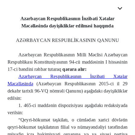
Azərbaycan Respublikasının İnzibati Xətalar
Məcəlləsində dəyişikliklər edilməsi haqqında
AZƏRBAYCAN RESPUBLİKASININ QANUNU
Azərbaycan Respublikasının Milli Məclisi Azərbaycan
Respublikası Konstitusiyasının 94-cü maddəsinin I hissəsinin
17-ci bəndini rəhbər tutaraq
qərara alır:
Azərbaycan Respublikasının İnzibati Xətalar
Məcəlləsində
(Azərbaycan Respublikasının 2015-ci il 29
dekabr tarixli 96-VQ nömrəli Qanunu) aşağıdakı dəyişikliklər
edilsin:
1. 465-ci maddənin dispozisiyası aşağıdakı redaksiyada
verilsin:
“Qeyri-hökumət təşkilatı, o cümlədən xarici dövlətin
qeyri-hökumət təşkilatının filial və nümayəndəliyi tərəfindən
müvafiq icra hakimiyyəti orqanına və ya siyasi partiya