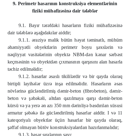
9. Perimetr hasarının konstruksiya elementlərinin
fiziki mühafizəsinə dair tələblər
9.1. Bayır tərəfdəki hasarların fiziki mühafizəsinə
dair tələblərə aşağıdakılar aiddir;
9.1.1. əraziyə malik bütün həyat təminatlı, mühüm
əhəmiyyətli obyektlərin perimetr boyu şəxslərin və
nəqliyyat vasitələrinin obyektə NBM-dən kənar sərbəst
keçməsinin və obyektdən çıxmasının qarşısını alan hasarla
təchiz edilməlidir;
9.1.2. hasarlar əsaslı tikililərdir və bir qayda olaraq
birtipli layihələr üzrə inşa edilməlidir. Hasarların əsas
növlərinə gücləndirilmiş dəmir-beton (fibrobeton), dəmir-
beton və şəbəkəli, altdan qazılmaya qarşı dəmir-beton
kürsü və ya yerə ən azı 350 mm dərinliyə basdırılan xüsusi
armatur şəbəkə ilə gücləndirilmiş hasarlar aiddir. I və 11
kateqoriyalı obyektlər üçün hasarlar bir qayda olaraq,
şəffaf olmayan bütöv konstruksiyalardan hazırlanmalıdır;
9.1.3. hasar sıralarının sayı: