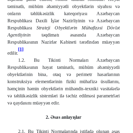
təminatlı, mühüm əhəmiyyətli obyektlərin siyahısı və
onların təhlükəsizlik kateqoriyası Azərbaycan
Respublikası Daxili İşlər Nazirliyinin və Azərbaycan
Respublikası
Strateji Obyektlərin Mühafizəsi Dövlət
Agentliyinin
təqdimatı əsasında Azərbaycan
Respublikasının Nazirlər Kabineti tərəfindən müəyyən
[1]
edilir.
1.2. Bu Tikinti Normaları Azərbaycan
Respublikasının həyat təminatlı, mühüm əhəmiyyətli
obyektlərinin bina, otaq və perimetr hasarlarının
konstruksiya elementlərinin fiziki mühafizə üsullarını,
həmçinin həmin obyektlərin mühəndis-texniki vasitələrlə
və təhlükəsizlik sistemləri ilə təchiz edilməsi parametrləri
və qaydasını müəyyən edir.
2. Əsas anlayışlar
2.1. Bu Tikinti Normalarında istifadə olunan əsas