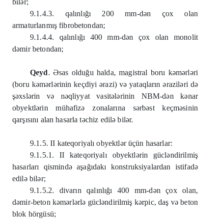
bilər;
9.1.4.3. qalınlığı 200 mm-dən çox olan
armaturlanmış fibrobetondan;
9.1.4.4. qalınlığı 400 mm-dən çox olan monolit
dəmir betondan;
Qeyd
. Əsas olduğu halda, magistral boru kəmərləri
(boru kəmərlərinin keçdiyi ərazi) və yataqların əraziləri də
şəxslərin və nəqliyyat vasitələrinin NBM-dən kənar
obyektlərin mühafizə zonalarına sərbəst keçməsinin
qarşısını alan hasarla təchiz edilə bilər.
9.1.5. II kateqoriyalı obyektlər üçün hasarlar:
9.1.5.1. II kateqoriyalı obyektlərin gücləndirilmiş
hasarları qismində aşağıdakı konstruksiyalardan istifadə
edilə bilər;
9.1.5.2. divarın qalınlığı 400 mm-dən çox olan,
dəmir-beton kəmərlərlə gücləndirilmiş kərpic, daş və beton
blok hörgüsü;