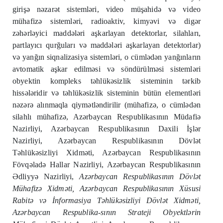
girişə nəzarət sistemləri, video müşahidə və video
mühafizə sistemləri, radioaktiv, kimyəvi və digər
zəhərləyici maddələri aşkarlayan detektorlar, silahları,
partlayıcı qurğuları və maddələri aşkarlayan detektorlar)
və yanğın siqnalizasiya sistemləri, o cümlədən yanğınların
avtomatik aşkar edilməsi və söndürülməsi sistemləri
obyektin kompleks təhlükəsizlik sisteminin tərkib
hissələridir və təhlükəsizlik sisteminin bütün elementləri
nəzərə alınmaqla qiymətləndirilir (mühafizə, o cümlədən
silahlı mühafizə, Azərbaycan Respublikasının Müdafiə
Nazirliyi, Azərbaycan Respublikasının Daxili İşlər
Nazirliyi, Azərbaycan Respublikasının Dövlət
Təhlükəsizliyi Xidməti, Azərbaycan Respublikasının
Fövqəladə Hallar Nazirliyi, Azərbaycan Respublikasının
Ədliyyə Nazirliyi,
Azərbaycan Respublikasının Dövlət
Mühafizə Xidməti, Azərbaycan Respublikasının Xüsusi
Rabitə və İnformasiya Təhlükəsizliyi Dövlət Xidməti,
Azərbaycan Respublika-sının Strateji Obyektlərin