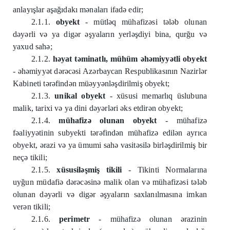
anlayışlar aşağıdakı mənaları ifadə edir;
2.1.1.
obyekt
- mütləq mühafizəsi tələb olunan
dəyərli və ya digər əşyaların yerləşdiyi bina, qurğu və
yaxud sahə;
2.1.2.
həyat təminatlı, mühüm əhəmiyyətli obyekt
- əhəmiyyət dərəcəsi Azərbaycan Respublikasının Nazirlər
Kabineti tərəfindən müəyyənləşdirilmiş obyekt;
2.1.3.
unikal obyekt
- xüsusi memarlıq üslubuna
malik, tarixi və ya dini dəyərləri əks etdirən obyekt;
2.1.4.
mühafizə olunan obyekt
- mühafizə
fəaliyyətinin subyekti tərəfindən mühafizə edilən ayrıca
obyekt, ərazi və ya ümumi sahə vasitəsilə birləşdirilmiş bir
neçə tikili;
2.1.5.
xüsusiləşmiş tikili
- Tikinti Normalarına
uyğun müdafiə dərəcəsinə malik olan və mühafizəsi tələb
olunan dəyərli və digər əşyaların saxlanılmasına imkan
verən tikili;
2.1.6.
perimetr
- mühafizə olunan ərazinin