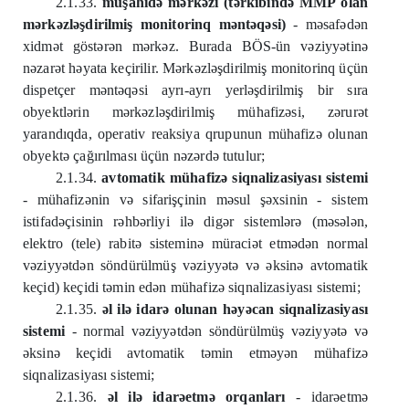
2.1.33.
müşahidə mərkəzi (tərkibində MMP olan
mərkəzləşdirilmiş monitorinq məntəqəsi)
- məsafədən
xidmət göstərən mərkəz. Burada BÖS-ün vəziyyətinə
nəzarət həyata keçirilir. Mərkəzləşdirilmiş monitorinq üçün
dispetçer məntəqəsi ayrı-ayrı yerləşdirilmiş bir sıra
obyektlərin mərkəzləşdirilmiş mühafizəsi, zərurət
yarandıqda, operativ reaksiya qrupunun mühafizə olunan
obyektə çağırılması üçün nəzərdə tutulur;
2.1.34.
avtomatik mühafizə siqnalizasiyası sistemi
- mühafizənin və sifarişçinin məsul şəxsinin - sistem
istifadəçisinin rəhbərliyi ilə digər sistemlərə (məsələn,
elektro (tele) rabitə sisteminə müraciət etmədən normal
vəziyyətdən söndürülmüş vəziyyətə və əksinə avtomatik
keçid) keçidi təmin edən mühafizə siqnalizasiyası sistemi;
2.1.35.
əl ilə idarə olunan həyəcan siqnalizasiyası
sistemi
- normal vəziyyətdən söndürülmüş vəziyyətə və
əksinə keçidi avtomatik təmin etməyən mühafizə
siqnalizasiyası sistemi;
2.1.36.
əl ilə idarəetmə orqanları
- idarəetmə