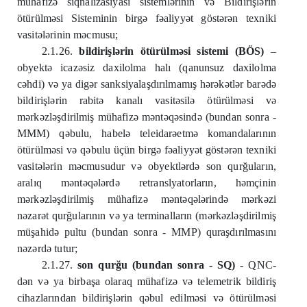
mühafizə siqnalizasiyası sistemlərinin və Bildirişlərin
ötürülməsi Sisteminin birgə fəaliyyət göstərən texniki
vasitələrinin məcmusu;
2.1.26.
bildirişlərin ötürülməsi sistemi (BÖS)
–
obyektə icazəsiz daxilolma halı (qanunsuz daxilolma
cəhdi) və ya digər sanksiyalaşdırılmamış hərəkətlər barədə
bildirişlərin rabitə kanalı vasitəsilə ötürülməsi və
mərkəzləşdirilmiş mühafizə məntəqəsində (bundan sonra -
МММ) qəbulu, habelə teleidarəetmə komandalarının
ötürülməsi və qəbulu üçün birgə fəaliyyət göstərən texniki
vasitələrin məcmusudur və obyektlərdə son qurğuların,
aralıq məntəqələrdə retranslyatorların, həmçinin
mərkəzləşdirilmiş mühafizə məntəqələrində mərkəzi
nəzarət qurğularının və ya terminalların (mərkəzləşdirilmiş
müşahidə pultu (bundan sonra - MMP) quraşdırılmasını
nəzərdə tutur;
2.1.27.
son qurğu (bundan sonra - SQ)
- QNC-
dən və ya birbaşa olaraq mühafizə və telemetrik bildiriş
cihazlarından bildirişlərin qəbul edilməsi və ötürülməsi