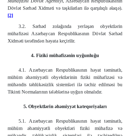
Mühafizəsi Dövlət Agentliyi
, Azərbaycan Respublikasının
Dövlət Sərhəd Xidməti və təşkilatları ilə qarşılıqlı əlaqə).
[2]
3.2. Sərhəd zolağında yerləşən obyektlərin
mühafizəsi Azərbaycan Respublikasının Dövlət Sərhəd
Xidməti tərəfindən həyata keçirilir.
4. Fiziki mühafizənin uyğunluğu
4.1. Azərbaycan Respublikasının həyat təminatlı,
mühüm əhəmiyyətli obyektlərinin fiziki mühafizəsi və
mühəndis təhlükəsizlik sistemləri ilə təchiz edilməsi bu
Tikinti Normalarının tələblərinə uyğun olmalıdır.
5. Obyektlərin əhəmiyyət kateqoriyaları
5.1. Azərbaycan Respublikasının həyat təminatlı,
mühüm əhəmiyyətli obyektləri fiziki mühafizə və
mühəndis təhlükəsizlik sistemləri ilə təchizedilmə