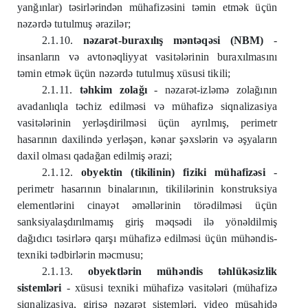
yanğınlar) təsirlərindən mühafizəsini təmin etmək üçün
nəzərdə tutulmuş ərazilər;
2.1.10.
nəzarət-buraxılış məntəqəsi (NBM)
-
insanların və avtonəqliyyat vasitələrinin buraxılmasını
təmin etmək üçün nəzərdə tutulmuş xüsusi tikili;
2.1.11.
təhkim zolağı
- nəzarət-izləmə zolağının
avadanlıqla təchiz edilməsi və mühafizə siqnalizasiya
vasitələrinin yerləşdirilməsi üçün ayrılmış, perimetr
hasarının daxilində yerləşən, kənar şəxslərin və əşyaların
daxil olması qadağan edilmiş ərazi;
2.1.12.
obyektin (tikilinin) fiziki mühafizəsi
-
perimetr hasarının binalarının, tikililərinin konstruksiya
elementlərini cinayət əməllərinin törədilməsi üçün
sanksiyalaşdırılmamış giriş məqsədi ilə yönəldilmiş
dağıdıcı təsirlərə qarşı mühafizə edilməsi üçün mühəndis-
texniki tədbirlərin məcmusu;
2.1.13.
obyektlərin mühəndis təhlükəsizlik
sistemləri
- xüsusi texniki mühafizə vasitələri (mühafizə
siqnalizasiya, girişə nəzarət sistemləri, video müşahidə