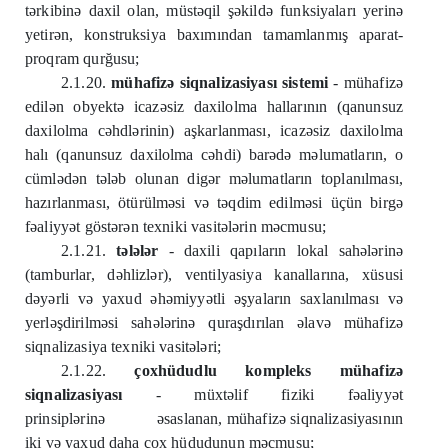
tərkibinə daxil olan, müstəqil şəkildə funksiyaları yerinə
yetirən, konstruksiya baxımından tamamlanmış aparat-
proqram qurğusu;
2.1.20.
mühafizə siqnalizasiyası sistemi
- mühafizə
edilən obyektə icazəsiz daxilolma hallarının (qanunsuz
daxilolma cəhdlərinin) aşkarlanması, icazəsiz daxilolma
halı (qanunsuz daxilolma cəhdi) barədə məlumatların, o
cümlədən tələb olunan digər məlumatların toplanılması,
hazırlanması, ötürülməsi və təqdim edilməsi üçün birgə
fəaliyyət göstərən texniki vasitələrin məcmusu;
2.1.21.
tələlər
- daxili qapıların lokal sahələrinə
(tamburlar, dəhlizlər), ventilyasiya kanallarına, xüsusi
dəyərli və yaxud əhəmiyyətli əşyaların saxlanılması və
yerləşdirilməsi sahələrinə quraşdırılan əlavə mühafizə
siqnalizasiya texniki vasitələri;
2.1.22.
çoxhüdudlu kompleks mühafizə
siqnalizasiyası
- müxtəlif fiziki fəaliyyət
prinsiplərinə
əsaslanan, mühafizə siqnalizasiyasının
iki və yaxud daha çox hüdudunun məcmusu;