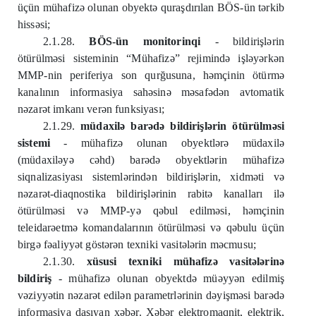
üçün mühafizə olunan obyektə quraşdırılan BÖS-ün tərkib
hissəsi;
2.1.28.
BÖS-ün monitorinqi
- bildirişlərin
ötürülməsi sisteminin “Mühafizə” rejimində işləyərkən
MMP-nin periferiya son qurğusuna, həmçinin ötürmə
kanalının informasiya sahəsinə məsafədən avtomatik
nəzarət imkanı verən funksiyası;
2.1.29.
müdaxilə barədə bildirişlərin ötürülməsi
sistemi
- mühafizə olunan obyektlərə müdaxilə
(müdaxiləyə cəhd) barədə obyektlərin mühafizə
siqnalizasiyası sistemlərindən bildirişlərin, xidməti və
nəzarət-diaqnostika bildirişlərinin rabitə kanalları ilə
ötürülməsi və MMP-yə qəbul edilməsi, həmçinin
teleidarəetmə komandalarının ötürülməsi və qəbulu üçün
birgə fəaliyyət göstərən texniki vasitələrin məcmusu;
2.1.30.
xüsusi texniki mühafizə vasitələrinə
bildiriş
- mühafizə olunan obyektdə müəyyən edilmiş
vəziyyətin nəzarət edilən parametrlərinin dəyişməsi barədə
informasiya daşıyan xəbər. Xəbər elektromaqnit, elektrik,