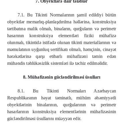
7. Obyektlərə dair tələblər
7.1. Bu Tikinti Normalarının şamil edildiyi bütün
obyektlər memarlıq-planlaşdırılma həllərinə, konstruksiya
tərtibatına malik olmalı, binaların, qurğuların və perimetr
hasarının konstruksiya elementləri fiziki mühafizə
olunmalı, tikintidə istifadə olunan tikinti materiallarının və
məmulatının uyğunluq sertifikatı olmalı, həmçinin, cinayət
hərəkətlərinə qarşı etibarlı mühafizəni təmin edən
mühəndis təhlükəsizlik sistemləri ilə təchiz edilməlidir.
8. Mühafizənin gücləndirilməsi üsulları
8.1. Bu Tikinti Normaları Azərbaycan
Respublikasının həyat təminatlı, mühüm əhəmiyyətli
obyektlərinin binalarının, qurğularının və perimetr
hasarlarının konstruksiya elementlərinin mühafizəsinin
gücləndirilməsi üsullarını müəyyən edir.