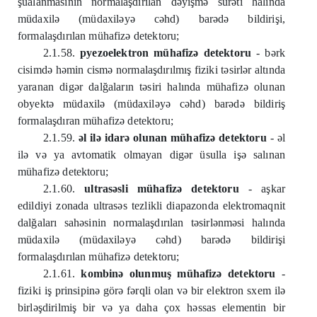
şüalanmasının normalaşdırılan dəyişmə sürəti halında
müdaxilə (müdaxiləyə cəhd) barədə bildirişi,
formalaşdırılan mühafizə detektoru;
2.1.58.
pyezoelektron mühafizə detektoru
- bərk
cisimdə həmin cismə normalaşdırılmış fiziki təsirlər altında
yaranan digər dalğaların təsiri halında mühafizə olunan
obyektə müdaxilə (müdaxiləyə cəhd) barədə bildiriş
formalaşdıran mühafizə detektoru;
2.1.59.
əl ilə idarə olunan mühafizə detektoru
- əl
ilə və ya avtomatik olmayan digər üsulla işə salınan
mühafizə detektoru;
2.1.60.
ultrasəsli mühafizə detektoru
- aşkar
edildiyi zonada ultrasəs tezlikli diapazonda elektromaqnit
dalğaları sahəsinin normalaşdırılan təsirlənməsi halında
müdaxilə (müdaxiləyə cəhd) barədə bildirişi
formalaşdırılan mühafizə detektoru;
2.1.61.
kombinə olunmuş mühafizə detektoru
-
fiziki iş prinsipinə görə fərqli olan və bir elektron sxem ilə
birləşdirilmiş bir və ya daha çox həssas elementin bir