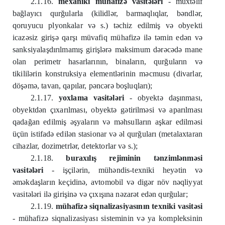
2.1.16.
mexaniki mühafizə vasitələri
- müxtəlif
bağlayıcı qurğularla (kilidlər, barmaqlıqlar, bəndlər,
qoruyucu plyonkalar və s.) təchiz edilmiş və obyekti
icazəsiz girişə qarşı müvafiq mühafizə ilə təmin edən və
sanksiyalaşdırılmamış girişlərə maksimum dərəcədə mane
olan perimetr hasarlarının, binaların, qurğuların və
tikililərin konstruksiya elementlərinin məcmusu (divarlar,
döşəmə, tavan, qapılar, pəncərə boşluqları);
2.1.17.
yoxlama vasitələri
- obyektə daşınması,
obyektdən çıxarılması, obyektə gətirilməsi və aparılması
qadağan edilmiş əşyaların və məhsulların aşkar edilməsi
üçün istifadə edilən stasionar və əl qurğuları (metalaxtaran
cihazlar, dozimetrlər, detektorlar və s.);
2.1.18.
buraxılış rejiminin tənzimlənməsi
vasitələri
- işçilərin, mühəndis-texniki heyətin və
əməkdaşların keçidinə, avtomobil və digər növ nəqliyyat
vasitələri ilə girişinə və çıxışına nəzarət edən qurğular;
2.1.19.
mühafizə siqnalizasiyasının texniki vasitəsi
- mühafizə siqnalizasiyası sisteminin və ya kompleksinin