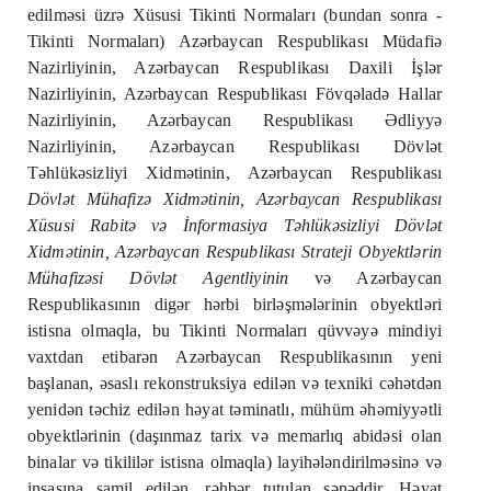
edilməsi üzrə Xüsusi Tikinti Normaları (bundan sonra -
Tikinti Normaları) Azərbaycan Respublikası Müdafiə
Nazirliyinin, Azərbaycan Respublikası Daxili İşlər
Nazirliyinin, Azərbaycan Respublikası Fövqəladə Hallar
Nazirliyinin, Azərbaycan Respublikası Ədliyyə
Nazirliyinin, Azərbaycan Respublikası Dövlət
Təhlükəsizliyi Xidmətinin, Azərbaycan Respublikası
Dövlət Mühafizə Xidmətinin, Azərbaycan Respublikası
Xüsusi Rabitə və İnformasiya Təhlükəsizliyi Dövlət
Xidmətinin, Azərbaycan Respublikası Strateji Obyektlərin
Mühafizəsi Dövlət Agentliyinin
və Azərbaycan
Respublikasının digər hərbi birləşmələrinin obyektləri
istisna olmaqla, bu Tikinti Normaları qüvvəyə mindiyi
vaxtdan etibarən Azərbaycan Respublikasının yeni
başlanan, əsaslı rekonstruksiya edilən və texniki cəhətdən
yenidən təchiz edilən həyat təminatlı, mühüm əhəmiyyətli
obyektlərinin (daşınmaz tarix və memarlıq abidəsi olan
binalar və tikililər istisna olmaqla) layihələndirilməsinə və
inşasına şamil edilən, rəhbər tutulan sənəddir. Həyat