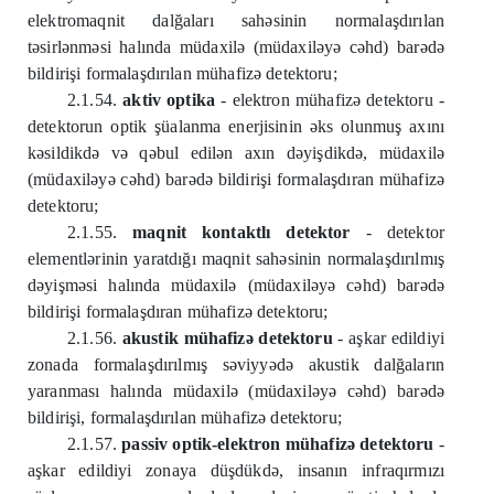
elektromaqnit dalğaları sahəsinin normalaşdırılan
təsirlənməsi halında müdaxilə (müdaxiləyə cəhd) barədə
bildirişi formalaşdırılan mühafizə detektoru;
2.1.54.
aktiv optika
- elektron mühafizə detektoru -
detektorun optik şüalanma enerjisinin əks olunmuş axını
kəsildikdə və qəbul edilən axın dəyişdikdə, müdaxilə
(müdaxiləyə cəhd) barədə bildirişi formalaşdıran mühafizə
detektoru;
2.1.55.
maqnit kontaktlı detektor
- detektor
elementlərinin yaratdığı maqnit sahəsinin normalaşdırılmış
dəyişməsi halında müdaxilə (müdaxiləyə cəhd) barədə
bildirişi formalaşdıran mühafizə detektoru;
2.1.56.
akustik mühafizə detektoru
- aşkar edildiyi
zonada formalaşdırılmış səviyyədə akustik dalğaların
yaranması halında müdaxilə (müdaxiləyə cəhd) barədə
bildirişi, formalaşdırılan mühafizə detektoru;
2.1.57.
passiv optik-elektron mühafizə detektoru
-
aşkar edildiyi zonaya düşdükdə, insanın infraqırmızı