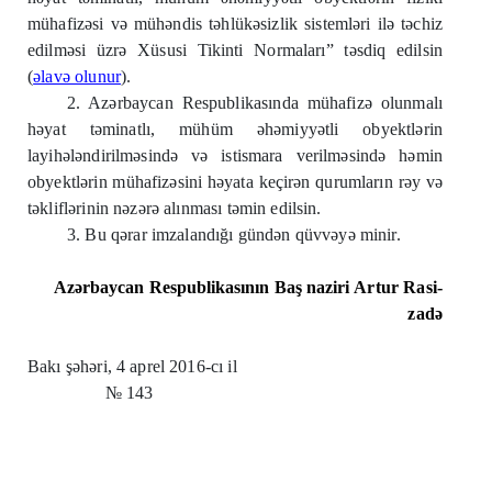
mühafizəsi və mühəndis təhlükəsizlik sistemləri ilə təchiz
edilməsi üzrə Xüsusi Tikinti Normaları” təsdiq edilsin
(
əlavə olunur
).
2. Azərbaycan Respublikasında mühafizə olunmalı
həyat təminatlı, mühüm əhəmiyyətli obyektlərin
layihələndirilməsində və istismara verilməsində həmin
obyektlərin mühafizəsini həyata keçirən qurumların rəy və
təkliflərinin nəzərə alınması təmin edilsin.
3. Bu qərar imzalandığı gündən qüvvəyə minir.
Azərbaycan
Respublikasının Baş
naziri
Artur Rasi-
zadə
Bakı şəhəri, 4 aprel 2016-cı il
№ 143