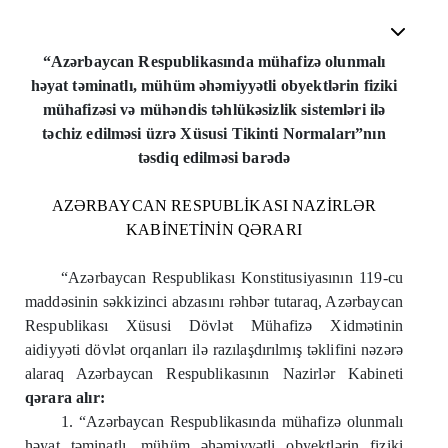
“Azərbaycan Respublikasında mühafizə olunmalı
həyat təminatlı, mühüm əhəmiyyətli obyektlərin fiziki
mühafizəsi və mühəndis təhlükəsizlik sistemləri ilə
təchiz edilməsi üzrə Xüsusi Tikinti Normaları”nın
təsdiq edilməsi barədə
AZƏRBAYCAN RESPUBLİKASI NAZİRLƏR
KABİNETİNİN QƏRARI
“Azərbaycan Respublikası Konstitusiyasının 119-cu
maddəsinin səkkizinci abzasını rəhbər tutaraq, Azərbaycan
Respublikası Xüsusi Dövlət Mühafizə Xidmətinin
aidiyyəti dövlət orqanları ilə razılaşdırılmış təklifini nəzərə
alaraq Azərbaycan Respublikasının Nazirlər Kabineti
qərara alır:
1. “Azərbaycan Respublikasında mühafizə olunmalı
həyat təminatlı, mühüm əhəmiyyətli obyektlərin fiziki