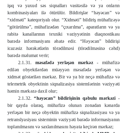
işıq və yaxud səs siqnalları vasitəsilə və ya onların
kombinasiyaları ilə ötürülür. Bildirişlər “həyəcan” və
“xidməti” kateqoriyalı olur. “Xidməti” bildiriş mühafizəyə
“götürülmə”, mühafizədən “çıxarılma”, aparatların və ya
rabitə kanallarının texniki vəziyyətinin diaqnostikası
barədə informasiyanı əhatə edir. “Həyəcan” bildirişi
icazəsiz hərəkətlərin törədilməsi (törədilməsinə cəhd)
barədə məlumat verir;
2.1.31.
məsafədə yerləşən mərkəz
- mühafizə
edilən obyektlərdən müəyyən məsafədə yerləşən və
xidmət göstərilən mərkəz. Bir və ya bir neçə mühafizə və
telemetrik obyektinin siqnalizasiya sistemlərinin vəziyyəti
həmin mərkəzə daxil olur;
2.1.32.
“həyəcan” bildirişinin qəbulu mərkəzi
-
bir qayda olaraq, mühafizə olunan zonadan kənarda
yerləşən bir neçə obyektin mühafizə siqnalizasiyası və ya
retranslyasiyası sisteminin vəziyyəti barədə informasiyanın
toplanılmasını və saxlanılmasını həyata keçirən mərkəz;