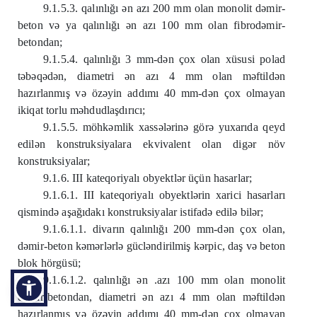
9.1.5.3. qalınlığı ən azı 200 mm olan monolit dəmir-
beton və ya qalınlığı ən azı 100 mm olan fibrodəmir-
betondan;
9.1.5.4. qalınlığı 3 mm-dən çox olan xüsusi polad
təbəqədən, diametri ən azı 4 mm olan məftildən
hazırlanmış və özəyin addımı 40 mm-dən çox olmayan
ikiqat torlu məhdudlaşdırıcı;
9.1.5.5. möhkəmlik xassələrinə görə yuxarıda qeyd
edilən konstruksiyalara ekvivalent olan digər növ
konstruksiyalar;
9.1.6. III kateqoriyalı obyektlər üçün hasarlar;
9.1.6.1. III kateqoriyalı obyektlərin xarici hasarları
qismində aşağıdakı konstruksiyalar istifadə edilə bilər;
9.1.6.1.1. divarın qalınlığı 200 mm-dən çox olan,
dəmir-beton kəmərlərlə gücləndirilmiş kərpic, daş və beton
blok hörgüsü;
9.1.6.1.2. qalınlığı ən .azı 100 mm olan monolit
dəmir-betondan, diametri ən azı 4 mm olan məftildən
hazırlanmış və özəyin addımı 40 mm-dən çox olmayan