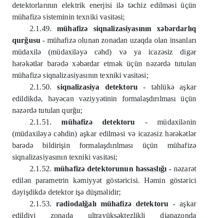
detektorlarının elektrik enerjisi ilə təchiz edilməsi üçün
mühafizə sisteminin texniki vasitəsi;
2.1.49.
mühafizə siqnalizasiyasının xəbərdarlıq
qurğusu
- mühafizə olunan zonadan uzaqda olan insanları
müdaxilə (müdaxiləyə cəhd) və ya icazəsiz digər
hərəkətlər barədə xəbərdar etmək üçün nəzərdə tutulan
mühafizə siqnalizasiyasının texniki vasitəsi;
2.1.50.
siqnalizasiya detektoru
- təhlükə aşkar
edildikdə, həyəcan vəziyyətinin formalaşdırılması üçün
nəzərdə tutulan qurğu;
2.1.51.
mühafizə detektoru
- müdaxilənin
(müdaxiləyə cəhdin) aşkar edilməsi və icazəsiz hərəkətlər
barədə bildirişin formalaşdırılması üçün mühafizə
siqnalizasiyasının texniki vasitəsi;
2.1.52.
mühafizə detektorunun həssaslığı
- nəzarət
edilən parametrin kəmiyyət göstəricisi. Həmin göstərici
dəyişdikdə detektor işə düşməlidir;
2.1.53.
radiodalğalı mühafizə detektoru
- aşkar
edildiyi zonada ultrayüksəktezlikli diapazonda