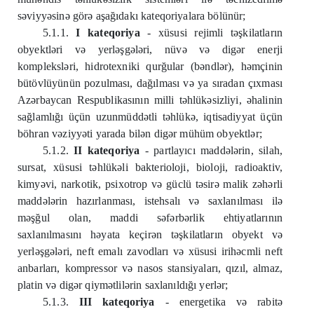
səviyyəsinə görə aşağıdakı kateqoriyalara bölünür;
5.1.1.
I kateqoriya
- xüsusi rejimli təşkilatların
obyektləri və yerləşgələri, nüvə və digər enerji
kompleksləri, hidrotexniki qurğular (bəndlər), həmçinin
bütövlüyünün pozulması, dağılması və ya sıradan çıxması
Azərbaycan Respublikasının milli təhlükəsizliyi, əhalinin
sağlamlığı üçün uzunmüddətli təhlükə, iqtisadiyyat üçün
böhran vəziyyəti yarada bilən digər mühüm obyektlər;
5.1.2.
II kateqoriya
- partlayıcı maddələrin, silah,
sursat, xüsusi təhlükəli bakterioloji, bioloji, radioaktiv,
kimyəvi, narkotik, psixotrop və güclü təsirə malik zəhərli
maddələrin hazırlanması, istehsalı və saxlanılması ilə
məşğul olan, maddi səfərbərlik ehtiyatlarının
saxlanılmasını həyata keçirən təşkilatların obyekt və
yerləşgələri, neft emalı zavodları və xüsusi irihəcmli neft
anbarları, kompressor və nasos stansiyaları, qızıl, almaz,
platin və digər qiymətlilərin saxlanıldığı yerlər;
5.1.3.
III kateqoriya
- energetika və rabitə