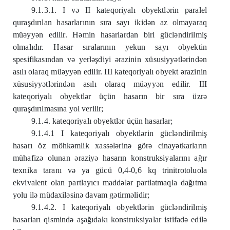
9.1.3.1. I və II kateqoriyalı obyektlərin paralel
quraşdırılan hasarlarının sıra sayı ikidən az olmayaraq
müəyyən edilir. Həmin hasarlardan biri gücləndirilmiş
olmalıdır. Hasar sıralarının yekun sayı obyektin
spesifikasından və yerləşdiyi ərazinin xüsusiyyətlərindən
asılı olaraq müəyyən edilir. III kateqoriyalı obyekt ərazinin
xüsusiyyətlərindən asılı olaraq müəyyən edilir. III
kateqoriyalı obyektlər üçün hasarın bir sıra üzrə
quraşdırılmasına yol verilir;
9.1.4. kateqoriyalı obyektlər üçün hasarlar;
9.1.4.1 I kateqoriyalı obyektlərin gücləndirilmiş
hasarı öz möhkəmlik xassələrinə görə cinayətkarların
mühafizə olunan əraziyə hasarın konstruksiyalarını ağır
texnika taranı və ya gücü 0,4-0,6 kq trinitrotoluola
ekvivalent olan partlayıcı maddələr partlatmaqla dağıtma
yolu ilə müdaxiləsinə davam gətirməlidir;
9.1.4.2. I kateqoriyalı obyektlərin gücləndirilmiş
hasarları qismində aşağıdakı konstruksiyalar istifadə edilə