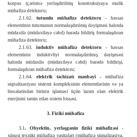
korpus içərisinə yerləşdirilmiş konstruksiyaya malik
mühafizə detektoru;
2.1.62.
tutumlu mühafizə detektoru
- həssas
elementinin tutumunun normalaşdırılmış dəyişməsi halında
müdaxilə (müdaxiləyə cəhd) barədə bildiriş formalaşdıran
mühafizə detektoru;
2.1.63.
induktiv mühafizə detektoru
- həssas
elementinin induktivliyi normalaşdırılmış dəyişməsi
halında müdaxilə (müdaxiləyə cəhd) barədə bildirişi,
formalaşdıran mühafizə detektoru;
2.1.64.
elektrik təchizatı mənbəyi
- mühafizə
siqnalizasiyası sistemi kompleksinin elementlərinin və ya
hissələrindən birinin işləməsi üçün lazım olan elektrik
enerjisini təmin edən sistem hissəsi.
3. Fiziki mühafizə
3.1
. Obyektin, yerləşgənin fiziki mühafizəsi
-
xüsusi texniki mühafizə vasitələri (mühafizə siqnalizasiya,