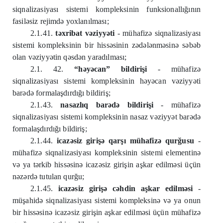
siqnalizasiyası sistemi kompleksinin funksionallığının
fasiləsiz rejimdə yoxlanılması;
2.1.41.
təxribat vəziyyəti
- mühafizə siqnalizasiyası
sistemi kompleksinin bir hissəsinin zədələnməsinə səbəb
olan vəziyyətin qəsdən yaradılması;
2.1. 42.
“həyəcan” bildirişi
- mühafizə
siqnalizasiyası sistemi kompleksinin həyəcan vəziyyəti
barədə formalaşdırdığı bildiriş;
2.1.43.
nasazlıq barədə bildirişi
- mühafizə
siqnalizasiyası sistemi kompleksinin nasaz vəziyyət barədə
formalaşdırdığı bildiriş;
2.1.44.
icazəsiz girişə qarşı mühafizə qurğusu
-
mühafizə siqnalizasiyası kompleksinin sistemi elementinə
və ya tərkib hissəsinə icazəsiz girişin aşkar edilməsi üçün
nəzərdə tutulan qurğu;
2.1.45.
icazəsiz girişə cəhdin aşkar edilməsi
-
müşahidə siqnalizasiyası sistemi kompleksinə və ya onun
bir hissəsinə icazəsiz girişin aşkar edilməsi üçün mühafizə