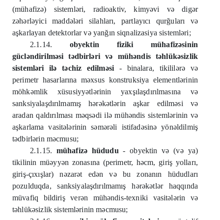
(mühafizə) sistemləri, radioaktiv, kimyəvi və digər
zəhərləyici maddələri silahları, partlayıcı qurğuları və
aşkarlayan detektorlar və yanğın siqnalizasiya sistemləri;
2.1.14.
obyektin fiziki mühafizəsinin
gücləndirilməsi tədbirləri və mühəndis təhlükəsizlik
sistemləri ilə təchiz edilməsi
- binalara, tikililərə və
perimetr hasarlarına məxsus konstruksiya elementlərinin
möhkəmlik xüsusiyyətlərinin yaxşılaşdırılmasına və
sanksiyalaşdırılmamış hərəkətlərin aşkar edilməsi və
aradan qaldırılması məqsədi ilə mühəndis sistemlərinin və
aşkarlama vasitələrinin səmərəli istifadəsinə yönəldilmiş
tədbirlərin məcmusu;
2.1.15.
mühafizə hüdudu
- obyektin və (və ya)
tikilinin müəyyən zonasına (perimetr, həcm, giriş yolları,
giriş-çıxışlar) nəzarət edən və bu zonanın hüdudları
pozulduqda, sanksiyalaşdırılmamış hərəkətlər haqqında
müvafiq bildiriş verən mühəndis-texniki vasitələrin və
təhlükəsizlik sistemlərinin məcmusu;