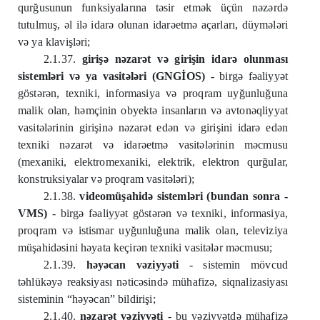
qurğusunun funksiyalarına təsir etmək üçün nəzərdə
tutulmuş, əl ilə idarə olunan idarəetmə açarları, düymələri
və ya klavişləri;
2.1.37.
girişə nəzarət və girişin idarə olunması
sistemləri və ya vasitələri (GNGİOS)
- birgə fəaliyyət
göstərən, texniki, informasiya və proqram uyğunluğuna
malik olan, həmçinin obyektə insanların və avtonəqliyyat
vasitələrinin girişinə nəzarət edən və girişini idarə edən
texniki nəzarət və idarəetmə vasitələrinin məcmusu
(mexaniki, elektromexaniki, elektrik, elektron qurğular,
konstruksiyalar və proqram vasitələri);
2.1.38.
videomüşahidə sistemləri (bundan sonra -
VMS)
- birgə fəaliyyət göstərən və texniki, informasiya,
proqram və istismar uyğunluğuna malik olan, televiziya
müşahidəsini həyata keçirən texniki vasitələr məcmusu;
2.1.39.
həyəcan vəziyyəti
- sistemin mövcud
təhlükəyə reaksiyası nəticəsində mühafizə, siqnalizasiyası
sisteminin “həyəcan” bildirişi;
2.1.40.
nəzarət vəziyyəti
- bu vəziyyətdə mühafizə