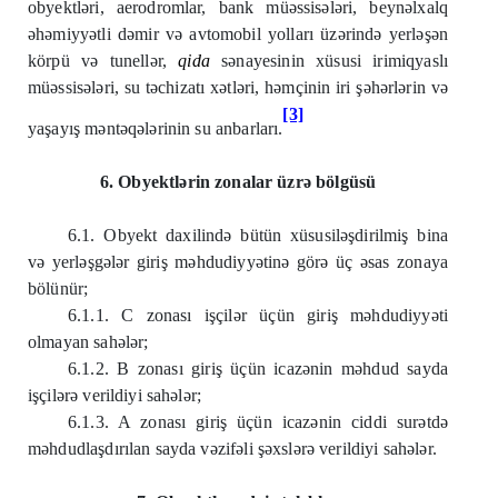
obyektləri, aerodromlar, bank müəssisələri, beynəlxalq
əhəmiyyətli dəmir və avtomobil yolları üzərində yerləşən
körpü və tunellər,
qida
sənayesinin xüsusi irimiqyaslı
müəssisələri, su təchizatı xətləri, həmçinin iri şəhərlərin və
[3]
yaşayış məntəqələrinin su anbarları.
6. Obyektlərin zonalar üzrə bölgüsü
6.1. Obyekt daxilində bütün xüsusiləşdirilmiş bina
və yerləşgələr giriş məhdudiyyətinə görə üç əsas zonaya
bölünür;
6.1.1. C zonası işçilər üçün giriş məhdudiyyəti
olmayan sahələr;
6.1.2. B zonası giriş üçün icazənin məhdud sayda
işçilərə verildiyi sahələr;
6.1.3. A zonası giriş üçün icazənin ciddi surətdə
məhdudlaşdırılan sayda vəzifəli şəxslərə verildiyi sahələr.