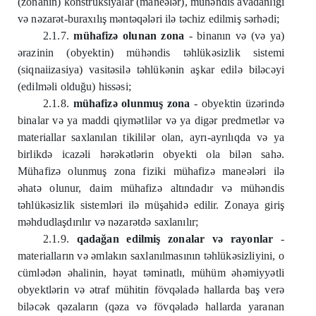
(zonanın) konstruksiyalar (maneələr), mühəndis avadanlığı
və nəzarət-buraxılış məntəqələri ilə təchiz edilmiş sərhədi;
2.1.7.
mühafizə olunan zona
- binanın və (və ya)
ərazinin (obyektin) mühəndis təhlükəsizlik sistemi
(siqnaiizasiya) vasitəsilə təhlükənin aşkar edilə biləcəyi
(edilməli olduğu) hissəsi;
2.1.8.
mühafizə olunmuş zona
- obyektin üzərində
binalar və ya maddi qiymətlilər və ya digər predmetlər və
materiallar saxlanılan tikililər olan, ayrı-ayrılıqda və ya
birlikdə icazəli hərəkətlərin obyekti ola bilən sahə.
Mühafizə olunmuş zona fiziki mühafizə maneələri ilə
əhatə olunur, daim mühafizə altındadır və mühəndis
təhlükəsizlik sistemləri ilə müşahidə edilir. Zonaya giriş
məhdudlaşdırılır və nəzarətdə saxlanılır;
2.1.9.
qadağan edilmiş zonalar və rayonlar
-
materialların və əmlakın saxlanılmasının təhlükəsizliyini, o
cümlədən əhalinin, həyat təminatlı, mühüm əhəmiyyətli
obyektlərin və ətraf mühitin fövqəladə hallarda baş verə
biləcək qəzaların (qəza və fövqəladə hallarda yaranan