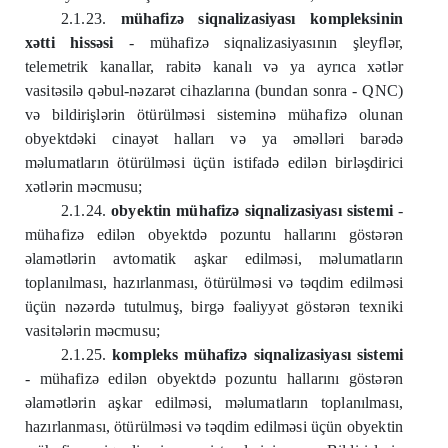
2.1.23.
mühafizə siqnalizasiyası kompleksinin
xətti hissəsi
- mühafizə siqnalizasiyasının şleyflər,
telemetrik kanallar, rabitə kanalı və ya ayrıca xətlər
vasitəsilə qəbul-nəzarət cihazlarına (bundan sonra - QNC)
və bildirişlərin ötürülməsi sisteminə mühafizə olunan
obyektdəki cinayət halları və ya əməlləri barədə
məlumatların ötürülməsi üçün istifadə edilən birləşdirici
xətlərin məcmusu;
2.1.24.
obyektin mühafizə siqnalizasiyası sistemi
-
mühafizə edilən obyektdə pozuntu hallarını göstərən
əlamətlərin avtomatik aşkar edilməsi, məlumatların
toplanılması, hazırlanması, ötürülməsi və təqdim edilməsi
üçün nəzərdə tutulmuş, birgə fəaliyyət göstərən texniki
vasitələrin məcmusu;
2.1.25.
kompleks mühafizə siqnalizasiyası sistemi
- mühafizə edilən obyektdə pozuntu hallarını göstərən
əlamətlərin aşkar edilməsi, məlumatların toplanılması,
hazırlanması, ötürülməsi və təqdim edilməsi üçün obyektin