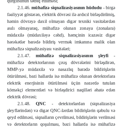
qurğusunun tətbiq edilməsi;
2.1.46.
mühafizə siqnalizasiyasının hüdudu
- birgə
fəaliyyət göstərən, elektrik dövrəsi ilə ardıcıl birləşdirilmiş,
həmin dövrəyə daxil olmayan digər texniki vasitələrdən
asılı olmayaraq, mühafizə olunan zonaya (zonalara)
müdaxilə (müdaxiləyə cəhd), həmçinin icazəsiz digər
hərəkətlər barədə bildiriş vermək imkanına malik olan
mühafizə siqnalizasiyası vasitələri;
2.1.47.
mühafizə siqnalizasiyasının şleyfi
-
mühafizə detektorlarının çıxış dövrələrini birləşdirən,
MMP-yə müdaxilə və nasazlıq barədə bildirişlərin
ötürülməsi, bəzi hallarda isə mühafizə olunan detektorlara
elektrik enerjisinin ötürülməsi üçün nəzərdə tutulan
köməkçi elementləri və birləşdirici naqilləri əhatə edən
elektrik dövrəsi;
2.1.48.
QNC
- detektorlardan (siqnalizasiya
şleyflərindən) və digər QNC-lərdən bildirişlərin qəbulu və
qeyd edilməsi, siqnalların çevrilməsi, bildirişlərin verilməsi
və detektorların qoşulması, bəzi hallarda isə mühafizə