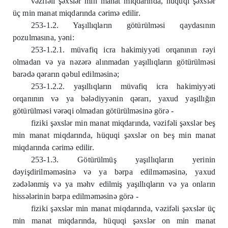
vəzifəli şəxslər min manat miqdarında, hüquqi şəxslər
üç min manat miqdarında cərimə edilir.
253-1.2. Yaşıllıqların götürülməsi qaydasının
pozulmasına, yəni:
253-1.2.1. müvafiq icra hakimiyyəti orqanının rəyi
olmadan və ya nəzərə alınmadan yaşıllıqların götürülməsi
barədə qərarın qəbul edilməsinə;
253-1.2.2. yaşıllıqların müvafiq icra hakimiyyəti
orqanının və ya bələdiyyənin qərarı, yaxud yaşıllığın
götürülməsi vərəqi olmadan götürülməsinə görə -
fiziki şəxslər min manat miqdarında, vəzifəli şəxslər beş
min manat miqdarında, hüquqi şəxslər on beş min manat
miqdarında cərimə edilir.
253-1.3. Götürülmüş yaşıllıqların yerinin
dəyişdirilməməsinə və ya bərpa edilməməsinə, yaxud
zədələnmiş və ya məhv edilmiş yaşıllıqların və ya onların
hissələrinin bərpa edilməməsinə görə -
fiziki şəxslər min manat miqdarında, vəzifəli şəxslər üç
min manat miqdarında, hüquqi şəxslər on min manat