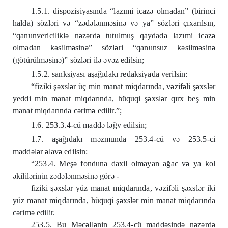
1.5.1. dispozisiyasında “lazımi icazə olmadan” (birinci
halda) sözləri və “zədələnməsinə və ya” sözləri çıxarılsın,
“qanunvericiliklə nəzərdə tutulmuş qaydada lazımi icazə
olmadan kəsilməsinə” sözləri “qanunsuz kəsilməsinə
(götürülməsinə)” sözləri ilə əvəz edilsin;
1.5.2. sanksiyası aşağıdakı redaksiyada verilsin:
“fiziki şəxslər üç min manat miqdarında, vəzifəli şəxslər
yeddi min manat miqdarında, hüquqi şəxslər qırx beş min
manat miqdarında cərimə edilir.”;
1.6. 253.3.4-cü maddə ləğv edilsin;
1.7. aşağıdakı məzmunda 253.4-cü və 253.5-ci
maddələr əlavə edilsin:
“253.4. Meşə fonduna daxil olmayan ağac və ya kol
əkililərinin zədələnməsinə görə -
fiziki şəxslər yüz manat miqdarında, vəzifəli şəxslər iki
yüz manat miqdarında, hüquqi şəxslər min manat miqdarında
cərimə edilir.
253.5. Bu Məcəllənin 253.4-cü maddəsində nəzərdə