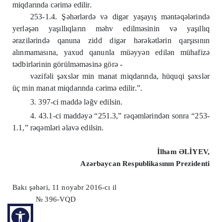
miqdarında cərimə edilir.
253-1.4. Şəhərlərdə və digər yaşayış məntəqələrində
yerləşən yaşıllıqların məhv edilməsinin və yaşıllıq
ərazilərində qanuna zidd digər hərəkətlərin qarşısının
alınmamasına, yaxud qanunla müəyyən edilən mühafizə
tədbirlərinin görülməməsinə görə -
vəzifəli şəxslər min manat miqdarında, hüquqi şəxslər
üç min manat miqdarında cərimə edilir.”.
3. 397-ci maddə ləğv edilsin.
4. 43.1-ci maddəyə “251.3,” rəqəmlərindən sonra “253-
1.1,” rəqəmləri əlavə edilsin.
İlham ƏLİYEV,
Azərbaycan Respublikasının Prezidenti
Bakı şəhəri, 11 noyabr 2016-cı il
№ 396-VQD