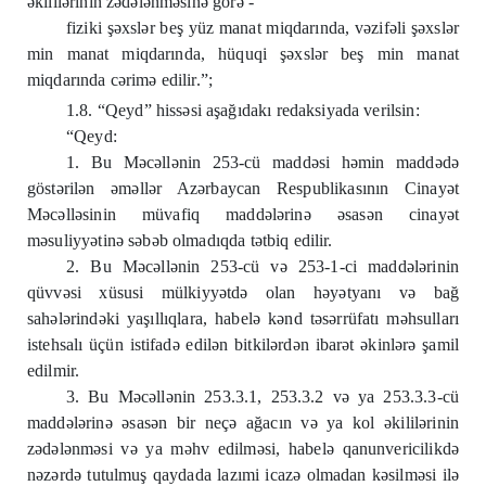
əkililərinin zədələnməsinə görə -
fiziki şəxslər beş yüz manat miqdarında, vəzifəli şəxslər
min manat miqdarında, hüquqi şəxslər beş min manat
miqdarında cərimə edilir.”;
1.8. “Qeyd” hissəsi aşağıdakı redaksiyada verilsin:
“Qeyd:
1. Bu Məcəllənin 253-cü maddəsi həmin maddədə
göstərilən əməllər Azərbaycan Respublikasının Cinayət
Məcəlləsinin müvafiq maddələrinə əsasən cinayət
məsuliyyətinə səbəb olmadıqda tətbiq edilir.
2. Bu Məcəllənin 253-cü və 253-1-ci maddələrinin
qüvvəsi xüsusi mülkiyyətdə olan həyətyanı və bağ
sahələrindəki yaşıllıqlara, habelə kənd təsərrüfatı məhsulları
istehsalı üçün istifadə edilən bitkilərdən ibarət əkinlərə şamil
edilmir.
3. Bu Məcəllənin 253.3.1, 253.3.2 və ya 253.3.3-cü
maddələrinə əsasən bir neçə ağacın və ya kol əkililərinin
zədələnməsi və ya məhv edilməsi, habelə qanunvericilikdə
nəzərdə tutulmuş qaydada lazımi icazə olmadan kəsilməsi ilə