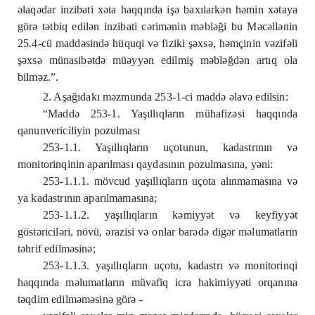
əlaqədar inzibati xəta haqqında işə baxılarkən həmin xətaya
görə tətbiq edilən inzibati cərimənin məbləği bu Məcəllənin
25.4-cü maddəsində hüquqi və fiziki şəxsə, həmçinin vəzifəli
şəxsə münasibətdə müəyyən edilmiş məbləğdən artıq ola
bilməz.”.
2. Aşağıdakı məzmunda 253-1-ci maddə əlavə edilsin:
“Maddə 253-1. Yaşıllıqların mühafizəsi haqqında
qanunvericiliyin pozulması
253-1.1. Yaşıllıqların uçotunun, kadastrının və
monitorinqinin aparılması qaydasının pozulmasına, yəni:
253-1.1.1. mövcud yaşıllıqların uçota alınmamasına və
ya kadastrının aparılmamasına;
253-1.1.2. yaşıllıqların kəmiyyət və keyfiyyət
göstəriciləri, növü, ərazisi və onlar barədə digər məlumatların
təhrif edilməsinə;
253-1.1.3. yaşıllıqların uçotu, kadastrı və monitorinqi
haqqında məlumatların müvafiq icra hakimiyyəti orqanına
təqdim edilməməsinə görə -