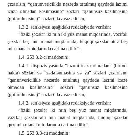
çıxarılsın, “qanunvericiliklə nəzərdə tutulmuş qaydada lazımi
icazə olmadan kəsilməsinə” sözləri “qanunsuz kəsilməsinə
(götürülməsinə)” sözləri ilə əvəz edilsin;
1.3.2. sanksiyası aşağıdakı redaksiyada verilsin:
“fiziki şəxslər iki min iki yüz manat miqdarında, vəzifəli
şəxslər beş min manat miqdarında, hüquqi şəxslər otuz beş
min manat miqdarında cərimə edilir.”;
1.4. 253.3.2-ci maddənin:
1.4.1. dispozisiyasında “lazımi icazə olmadan” (birinci
halda) sözləri və “zədələnməsinə və ya” sözləri çıxarılsın,
“qanunvericiliklə nəzərdə tutulmuş qaydada lazımi icazə
olmadan kəsilməsinə” sözləri “qanunsuz kəsilməsinə
(götürülməsinə)” sözləri ilə əvəz edilsin;
1.4.2. sanksiyası aşağıdakı redaksiyada verilsin:
“fiziki şəxslər iki min beş yüz manat miqdarında,
vəzifəli şəxslər altı min manat miqdarında, hüquqi şəxslər
qırx min manat miqdarında cərimə edilir.”;
1.5. 253.3.3-cü maddənin: