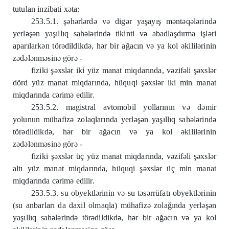
tutulan inzibati xəta:
253.5.1. şəhərlərdə və digər yaşayış məntəqələrində
yerləşən yaşıllıq sahələrində tikinti və abadlaşdırma işləri
aparılarkən törədildikdə, hər bir ağacın və ya kol əkililərinin
zədələnməsinə görə -
fiziki şəxslər iki yüz manat miqdarında, vəzifəli şəxslər
dörd yüz manat miqdarında, hüquqi şəxslər iki min manat
miqdarında cərimə edilir.
253.5.2. magistral avtomobil yollarının və dəmir
yolunun mühafizə zolaqlarında yerləşən yaşıllıq sahələrində
törədildikdə, hər bir ağacın və ya kol əkililərinin
zədələnməsinə görə -
fiziki şəxslər üç yüz manat miqdarında, vəzifəli şəxslər
altı yüz manat miqdarında, hüquqi şəxslər üç min manat
miqdarında cərimə edilir.
253.5.3. su obyektlərinin və su təsərrüfatı obyektlərinin
(su anbarları da daxil olmaqla) mühafizə zolağında yerləşən
yaşıllıq sahələrində törədildikdə, hər bir ağacın və ya kol