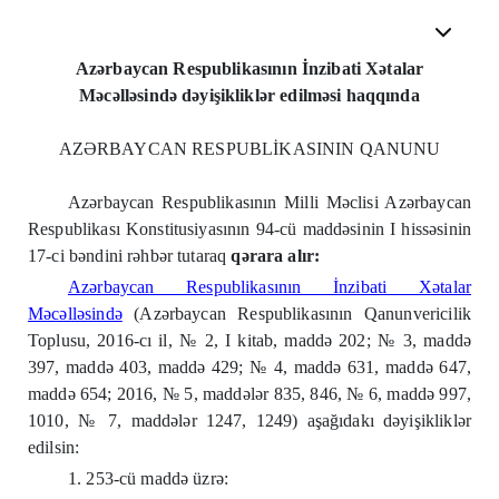
Azərbaycan Respublikasının İnzibati Xətalar
Məcəlləsində dəyişikliklər edilməsi haqqında
AZƏRBAYCAN RESPUBLİKASININ QANUNU
Azərbaycan Respublikasının Milli Məclisi Azərbaycan
Respublikası Konstitusiyasının 94-cü maddəsinin I hissəsinin
17-ci bəndini rəhbər tutaraq
qərara alır:
Azərbaycan Respublikasının İnzibati Xətalar
Məcəlləsində
(Azərbaycan Respublikasının Qanunvericilik
Toplusu, 2016-cı il, № 2, I kitab, maddə 202; № 3, maddə
397, maddə 403, maddə 429; № 4, maddə 631, maddə 647,
maddə 654; 2016, № 5, maddələr 835, 846, № 6, maddə 997,
1010, № 7, maddələr 1247, 1249) aşağıdakı dəyişikliklər
edilsin:
1. 253-cü maddə üzrə: