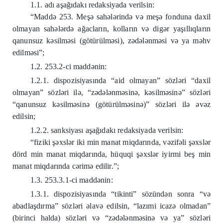
1.1. adı aşağıdakı redaksiyada verilsin:
“Maddə 253. Meşə sahələrində və meşə fonduna daxil
olmayan sahələrdə ağacların, kolların və digər yaşıllıqların
qanunsuz kəsilməsi (götürülməsi), zədələnməsi və ya məhv
edilməsi”;
1.2. 253.2-ci maddənin:
1.2.1. dispozisiyasında “aid olmayan” sözləri “daxil
olmayan” sözləri ilə, “zədələnməsinə, kəsilməsinə” sözləri
“qanunsuz kəsilməsinə (götürülməsinə)” sözləri ilə əvəz
edilsin;
1.2.2. sanksiyası aşağıdakı redaksiyada verilsin:
“fiziki şəxslər iki min manat miqdarında, vəzifəli şəxslər
dörd min manat miqdarında, hüquqi şəxslər iyirmi beş min
manat miqdarında cərimə edilir.”;
1.3. 253.3.1-ci maddənin:
1.3.1. dispozisiyasında “tikinti” sözündən sonra “və
abadlaşdırma” sözləri əlavə edilsin, “lazımi icazə olmadan”
(birinci halda) sözləri və “zədələnməsinə və ya” sözləri