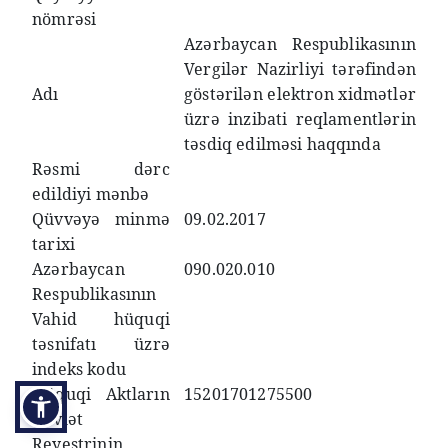
nömrəsi
Azərbaycan Respublikasının
Vergilər Nazirliyi tərəfindən
Adı
göstərilən elektron xidmətlər
üzrə inzibati reqlamentlərin
təsdiq edilməsi haqqında
Rəsmi dərc
edildiyi mənbə
Qüvvəyə minmə
09.02.2017
tarixi
Azərbaycan
090.020.010
Respublikasının
Vahid hüquqi
təsnifatı üzrə
indeks kodu
Hüquqi Aktların
15201701275500
Dövlət
Reyestrinin