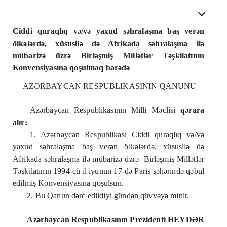
Ciddi quraqlıq və/və yaxud səhralaşma baş verən
ölkələrdə, xüsusilə də Afrikada səhralaşma ilə
mübarizə üzrə Birləşmiş Millətlər Təşkilatının
Konvensiyasına qoşulmaq barədə
AZƏRBAYCAN RESPUBLIKASININ QANUNU
Azərbaycan Respublikasının Milli Məclisi
qərara
alır:
1. Azərbaycan Respublikası Ciddi quraqlıq və/və
yaxud səhralaşma baş verən ölkələrdə, xüsusilə də
Afrikada səhralaşma ilə mübarizə üzrə
Birləşmiş Millətlər
Təşkilatının 1994-cü il iyunun 17-də Paris şəhərində qəbul
edilmiş Konvensiyasına qoşulsun.
2. Bu Qanun dərc edildiyi gündən qüvvəyə minir.
Azərbaycan Respublikasının Prezidenti
HEYDƏR