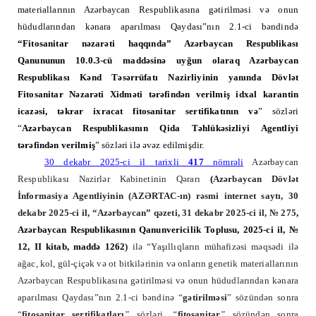
materiallarının Azərbaycan Respublikasına gətirilməsi və onun
hüdudlarından kənara aparılması Qaydası”nın 2.1-ci bəndində
“Fitosanitar nəzarəti haqqında” Azərbaycan Respublikası
Qanununun 10.0.3-cü maddəsinə uyğun olaraq Azərbaycan
Respublikası Kənd Təsərrüfatı Nazirliyinin yanında Dövlət
Fitosanitar Nəzarəti Xidməti tərəfindən verilmiş idxal karantin
icazəsi, təkrar ixracat fitosanitar sertifikatının və
” sözləri
“
Azərbaycan Respublikasının Qida Təhlükəsizliyi Agentliyi
tərəfindən verilmiş
” sözləri ilə əvəz edilmişdir.
30 dekabr 2025-ci il tarixli
417
nömrəli
Azərbaycan
Respublikası Nazirlər Kabinetinin Qərarı
(
Azərbaycan Dövlət
İnformasiya Agentliyinin (AZƏRTAC-ın) rəsmi internet saytı, 30
dekabr 2025-ci
il, “
Azərbaycan
” qəzeti, 31 dekabr
2025-ci
il, № 275
,
Azərbaycan Respublikasının Qanunvericilik Toplusu, 2025-ci il, №
12, II kitab, maddə 12
62
)
ilə
“Yaşıllıqların mühafizəsi məqsədi ilə
ağac, kol, gül-çiçək və ot bitkilərinin və onların genetik materiallarının
Azərbaycan Respublikasına gətirilməsi və onun hüdudlarından kənara
aparılması Qaydası”nın 2.1-ci bəndinə “
gətirilməsi
” sözündən sonra
“
fitosanitar sertifikatları
”
sözləri,
“
fitosanitar
”
sözündən sonra