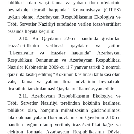
təhlükəsi olan vəhşi fauna və yabanı flora növlərinin
beynəlxalq ticarəti haqqında” Konvensiyaya (CITES)
uyğun olaraq, Azərbaycan Respublikasının Ekologiya və
Təbii Sərvətlər Nazirliyi tərəfindən verilən icazə/sertifikat
əsasında həyata keçırilir.
2.10. Bu Qaydanın 2.9-cu bəndində göstərilən
icazə/sertifikatın verilməsi qaydaları və şərtləri
“Lisenziyalar və icazələr haqqında” Azərbaycan
Respublikası Qanununun və Azərbaycan Respublikası
Nazirlər Kabinetinin 2009-cu il 7 yanvar tarixli 2 nömrəli
qərarı ilə təsdiq edilmiş “Kökünün kəsilməsi təhlükəsi olan
vəhşi fauna və yabanı flora növlərinin beynəlxalq
ticarətinin tənzimlənməsi Qaydaları” ilə müəyyən edilir.
2.11. Azərbaycan Respublikasının Ekologiya və
Təbii Sərvətlər Nazirliyi tərəfindən kökünün kəsilməsi
təhlükəsi olan, həmçinin mühafizəsinin gücləndirilməsi
tələb olunan yabanı flora növlərinə bu Qaydanın 2.10-cu
bəndinə uyğun olaraq verilmiş icazə/sertifikat kağız və
elektron formada Azərbaycan Respublikasının Dövlət