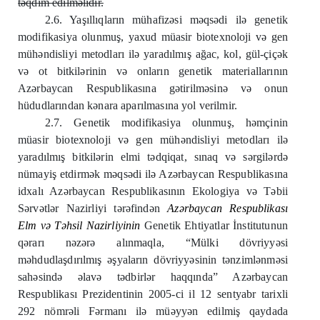
təqdim edilməlidir.
2.6. Yaşıllıqların mühafizəsi məqsədi ilə genetik
modifikasiya olunmuş, yaxud müasir biotexnoloji və gen
mühəndisliyi metodları ilə yaradılmış ağac, kol, gül-çiçək
və ot bitkilərinin və onların genetik materiallarının
Azərbaycan Respublikasına gətirilməsinə və onun
hüdudlarından kənara aparılmasına yol verilmir.
2.7. Genetik modifikasiya olunmuş, həmçinin
müasir biotexnoloji və gen mühəndisliyi metodları ilə
yaradılmış bitkilərin elmi tədqiqat, sınaq və sərgilərdə
nümayiş etdirmək məqsədi ilə Azərbaycan Respublikasına
idxalı Azərbaycan Respublikasının Ekologiya və Təbii
Sərvətlər Nazirliyi tərəfindən
Azərbaycan Respublikası
Elm və Təhsil Nazirliyinin
Genetik Ehtiyatlar İnstitutunun
qərarı nəzərə alınmaqla, “Mülki dövriyyəsi
məhdudlaşdırılmış əşyaların dövriyyəsinin tənzimlənməsi
sahəsində əlavə tədbirlər haqqında” Azərbaycan
Respublikası Prezidentinin 2005-ci il 12 sentyabr tarixli
292 nömrəli Fərmanı ilə müəyyən edilmiş qaydada