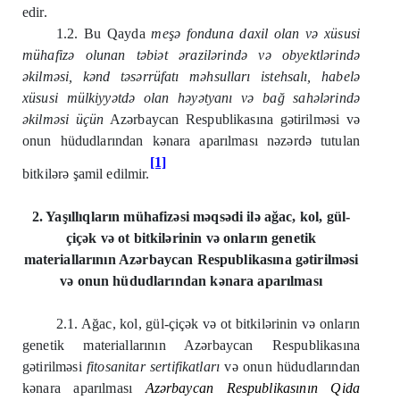
edir.
1.2. Bu Qayda
meşə fonduna daxil olan və xüsusi
mühafizə olunan təbiət ərazilərində və obyektlərində
əkilməsi, kənd təsərrüfatı məhsulları istehsalı, habelə
xüsusi mülkiyyətdə olan həyətyanı və bağ sahələrində
əkilməsi üçün
Azərbaycan Respublikasına gətirilməsi və
onun hüdudlarından kənara aparılması nəzərdə tutulan
[1]
bitkilərə şamil edilmir.
2. Yaşıllıqların mühafizəsi məqsədi ilə ağac, kol, gül-
çiçək və ot bitkilərinin və onların genetik
materiallarının Azərbaycan Respublikasına gətirilməsi
və onun hüdudlarından kənara aparılması
2.1. Ağac, kol, gül-çiçək və ot bitkilərinin və onların
genetik materiallarının Azərbaycan Respublikasına
gətirilməsi
fitosanitar sertifikatları
və onun hüdudlarından
kənara aparılması
Azərbaycan Respublikasının Qida