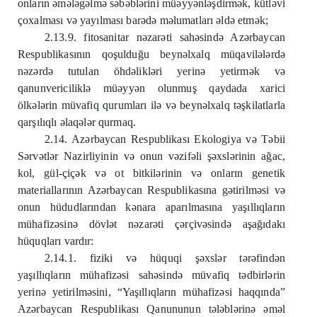
onların əmələgəlmə səbəblərini müəyyənləşdirmək, kütləvi
çoxalması və yayılması barədə məlumatları əldə etmək;
2.13.9. fitosanitar nəzarəti sahəsində Azərbaycan
Respublikasının qoşulduğu beynəlxalq müqavilələrdə
nəzərdə tutulan öhdəlikləri yerinə yetirmək və
qanunvericiliklə müəyyən olunmuş qaydada xarici
ölkələrin müvafiq qurumları ilə və beynəlxalq təşkilatlarla
qarşılıqlı əlaqələr qurmaq.
2.14. Azərbaycan Respublikası Ekologiya və Təbii
Sərvətlər Nazirliyinin və onun vəzifəli şəxslərinin ağac,
kol, gül-çiçək və ot bitkilərinin və onların genetik
materiallarının Azərbaycan Respublikasına gətirilməsi və
onun hüdudlarından kənara aparılmasına yaşıllıqların
mühafizəsinə dövlət nəzarəti çərçivəsində aşağıdakı
hüquqları vardır:
2.14.1. fiziki və hüquqi şəxslər tərəfindən
yaşıllıqların mühafizəsi sahəsində müvafiq tədbirlərin
yerinə yetirilməsini, “Yaşıllıqların mühafizəsi haqqında”
Azərbaycan Respublikası Qanununun tələblərinə əməl