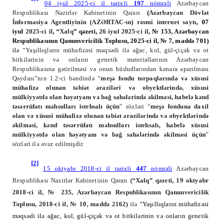
04 iyul 2025-ci il tarixli
197
nömrəli
Azərbaycan
Respublikası Nazirlər Kabinetinin Qərarı
(
Azərbaycan Dövlət
İnformasiya Agentliyinin (AZƏRTAC-ın) rəsmi internet saytı
, 07
iyul
2025-ci il
, “
Xalq
” qəzeti,
26 iyul 2025-ci il
, № 153, Azərbaycan
Respublikasının Qanunvericilik Toplusu, 2025-ci il, № 7, maddə 701
)
ilə
“Yaşıllıqların mühafizəsi məqsədi ilə ağac, kol, gül-çiçək və ot
bitkilərinin və onların genetik materiallarının Azərbaycan
Respublikasına gətirilməsi və onun hüdudlarından kənara aparılması
Qaydası”nın 1.2-ci bəndində “
meşə fondu torpaqlarında və xüsusi
mühafizə olunan təbiət əraziləri və obyektlərində, xüsusi
mülkiyyətdə olan həyətyanı və bağ sahələrində əkilməsi, habelə kənd
təsərrüfatı məhsulları istehsalı üçün
” sözləri “
meşə fonduna daxil
olan və xüsusi mühafizə olunan təbiət ərazilərində və obyektlərində
əkilməsi, kənd təsərrüfatı məhsulları istehsalı, habelə xüsusi
mülkiyyətdə olan həyətyanı və bağ sahələrində əkilməsi üçün
”
sözləri ilə əvəz edilmişdir.
[2]
15 oktyabr 2018-ci il tarixli
447
nömrəli
Azərbaycan
Respublikası Nazirlər Kabinetinin Qərarı
(“Xalq” qəzeti, 19 oktyabr
2018-ci il, № 235, Azərbaycan Respublikasının Qanunvericilik
Toplusu, 2018-ci il, № 10, maddə 2162)
ilə
“Yaşıllıqların mühafizəsi
məqsədi ilə ağac, kol, gül-çiçək və ot bitkilərinin və onların genetik