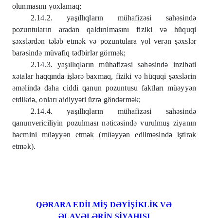
olunmasını yoxlamaq;
2.14.2. yaşıllıqların mühafizəsi sahəsində
pozuntuların aradan qaldırılmasını fiziki və hüquqi
şəxslərdən tələb etmək və pozuntulara yol verən şəxslər
barəsində müvafiq tədbirlər görmək;
2.14.3. yaşıllıqların mühafizəsi sahəsində inzibati
xətalar haqqında işlərə baxmaq, fiziki və hüquqi şəxslərin
əməlində daha ciddi qanun pozuntusu faktları müəyyən
etdikdə, onları aidiyyəti üzrə göndərmək;
2.14.4. yaşıllıqların mühafizəsi sahəsində
qanunvericiliyin pozulması nəticəsində vurulmuş ziyanın
həcmini müəyyən etmək (müəyyən edilməsində iştirak
etmək).
QƏRARA EDİLMİŞ DƏYİŞİKLİK VƏ
ƏLAVƏLƏRİN SİYAHISI