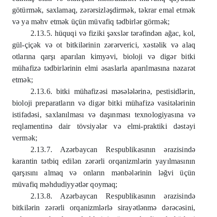
götürmək, saxlamaq, zərərsizləşdirmək, təkrar emal etmək
və ya məhv etmək üçün müvafiq tədbirlər görmək;
2.13.5. hüquqi və fiziki şəxslər tərəfindən ağac, kol,
gül-çiçək və ot bitkilərinin zərərverici, xəstəlik və alaq
otlarına qarşı aparılan kimyəvi, bioloji və digər bitki
mühafizə tədbirlərinin elmi əsaslarla aparılmasına nəzarət
etmək;
2.13.6. bitki mühafizəsi məsələlərinə, pestisidlərin,
bioloji preparatların və digər bitki mühafizə vasitələrinin
istifadəsi, saxlanılması və daşınması texnologiyasına və
reqlamentinə dair tövsiyələr və elmi-praktiki dəstəyi
vermək;
2.13.7. Azərbaycan Respublikasının ərazisində
karantin tətbiq edilən zərərli orqanizmlərin yayılmasının
qarşısını almaq və onların mənbələrinin ləğvi üçün
müvafiq məhdudiyyətlər qoymaq;
2.13.8. Azərbaycan Respublikasının ərazisində
bitkilərin zərərli orqanizmlərlə sirayətlənmə dərəcəsini,