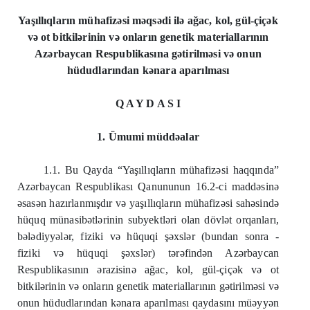
Yaşıllıqların mühafizəsi məqsədi ilə ağac, kol, gül-çiçək
və ot bitkilərinin və onların genetik materiallarının
Azərbaycan Respublikasına gətirilməsi və onun
hüdudlarından kənara aparılması
Q A Y D A S I
1. Ümumi müddəalar
1.1. Bu Qayda “Yaşıllıqların mühafizəsi haqqında”
Azərbaycan Respublikası Qanununun 16.2-ci maddəsinə
əsasən hazırlanmışdır və yaşıllıqların mühafizəsi sahəsində
hüquq münasibətlərinin subyektləri olan dövlət orqanları,
bələdiyyələr, fiziki və hüquqi şəxslər (bundan sonra -
fiziki və hüquqi şəxslər) tərəfindən Azərbaycan
Respublikasının ərazisinə ağac, kol, gül-çiçək və ot
bitkilərinin və onların genetik materiallarının gətirilməsi və
onun hüdudlarından kənara aparılması qaydasını müəyyən