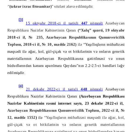
“
(təkrar ixrac fitosanitar)
” sözləri əlavə edilmişdir.
[3]
15 oktyabr 2018-ci il tarixli
447
nömrəli
Azərbaycan
Respublikası Nazirlər Kabinetinin Qərarı
(“Xalq” qəzeti, 19 oktyabr
2018-ci il, № 235, Azərbaycan Respublikasının Qanunvericilik
Toplusu, 2018-ci il, № 10, maddə 2162)
ilə
“Yaşıllıqların mühafizəsi
məqsədi ilə ağac, kol, gül-çiçək və ot bitkilərinin və onların genetik
materiallarının Azərbaycan Respublikasına gətirilməsi və onun
hüdudlarından kənara aparılması Qaydası”nın 2.2-2.5-ci bəndləri ləğv
edilmişdir.
[4]
21 dekabr 2022-ci il tarixli
448
nömrəli
Az
ə
rbaycan
Respublikas
ı
Nazirl
ə
r Kabinetinin Q
ə
rar
ı
(Az
ə
rbaycan Respublikas
ı
Nazirl
ə
r Kabinetinin r
ə
smi internet sayt
ı
, 23 dekabr 2022-ci il
,
Azərbaycan Respublikasının Qanunvericilik Toplusu, 2022-ci il, №
12, maddə 1552
)
ilə
“Yaşıllıqların mühafizəsi məqsədi ilə ağac, kol,
gül-çiçək və ot bitkilərinin və onların genetik materiallarının
Azərbaycan Respublikasına gətirilməsi və onun hüdudlarından kənara