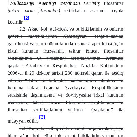
Təhlükəsizliyi Agentliyi tərəfindən verilmiş
fitosanitar
(təkrar ixrac fitosanitar)
sertifikatları əsasında həyata
[2]
keçirilir.
2.2. Ağac, kol, gül-çiçək və ot bitkilərinin və onların
genetik materiallarının Azərbaycan Respublikasına
gətirilməsi və onun hüdudlarından kənara aparılması üçün
idxal karantin icazəsinin, təkrar ixracat fitosanitar
sertifikatının və fitosanitar sertifikatlarının verilməsi
qaydası Azərbaycan Respublikası Nazirlər Kabinetinin
2006-cı il 29 dekabr tarixli 280 nömrəli qərarı ilə təsdiq
edilmiş “Bitki və bitkiçilik məhsullarının idxalına və
ixracına, təkrar ixracına, Azərbaycan Respublikasının
ərazisində daşınmasına və dövriyyəsinə idxal karantin
icazəsinin, təkrar ixracat fitosanitar sertifikatının və
fitosanitar sertifikatlarının verilməsi Qaydaları” ilə
[3]
müəyyən edilir.
2.3. Karantin tətbiq edilən zərərli orqanizmləri yaya
bilən ağac, kol, gül-çiçək və ot bitkilərinin və onların