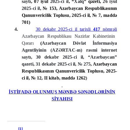
saytı
, 07 iyul
2025-ci il
, “
Xalq
” qəzeti,
26 iyul
2025-ci il
, № 153, Azərbaycan Respublikasının
Qanunvericilik Toplusu, 2025-ci il, № 7, maddə
701
)
4.
30 dekabr 2025-ci il tarixli
417
nömrəli
Azərbaycan Respublikası Nazirlər Kabinetinin
Qərarı
(
Azərbaycan Dövlət İnformasiya
Agentliyinin (AZƏRTAC-ın) rəsmi internet
saytı, 30 dekabr 2025-ci
il, “
Azərbaycan
”
qəzeti, 31 dekabr
2025-ci
il, № 275
, Azərbaycan
Respublikasının Qanunvericilik Toplusu, 2025-
ci il, № 12, II kitab, maddə 12
62
)
İSTİFADƏ OLUNMUŞ MƏNBƏ SƏNƏDLƏRİNİN
SİYAHISI
[1]