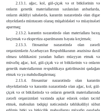
2.13.1. ağac, kol, gül-çiçək və ot bitkilərinin və
onların genetik materiallarının saxlanılan anbarlarda,
onların əkildiyi sahələrdə, karantin nəzarətində olan digər
obyektlərdə müntəzəm olaraq müşahidələri və müayinələri
aparmaq;
2.13.2. karantin nəzarətində olan materiallara baxış
keçirmək və ekspertiza aparılmasını həyata keçirmək;
2.13.3. fitosanitar nəzarətində olan zərərli
orqanizmlərin Azərbaycan Respublikasının ərazisinə daxil
olması təhlükəsini yaradan halları müəyyən etmək və
müvafiq ağac, kol, gül-çiçək və ot bitkilərinin və onların
genetik materiallarının respublikaya gətirilməsini qadağan
etmək və ya məhdudlaşdırmaq;
2.13.4. fitosanitar nəzarətində olan karantin
obyektlərində və karantin nəzarətində olan ağac, kol, gül-
çiçək və ot bitkilərində və onların genetik materiallarında
zərərli orqanizmləri vaxtında aşkar edərək onları təcrid
etmək, məhsulun tədqiqi nəticəsində təhlükəliliyi sübut
edilmiş bitki və bitkiçilik məhsullarını müvafiq qaydada