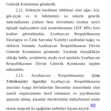
Gömrük Komitəsinə göndərilir.
2.12. Kökünün kəsilməsi təhlükəsi olan ağac, kol,
gül-çiçək və ot bitkilərinin və onların genetik
materiallarının (yabanı flora növlərinin) siyahısı xarici
iqtisadi fəaliyyətinin mal nomenklaturası (XİF MN) üzrə
kodları göstərilməklə, Azərbaycan Respublikasının
Ekologiya və Təbii Sərvətlər Nazirliyi tərəfindən kağız və
elektron formada Azərbaycan Respublikasının Dövlət
Gömrük Komitəsinə göndərilir. Siyahıda dəyişikliklər
olduğu halda, yenilənmiş siyahı eyni qaydada Azərbaycan
Respublikasının Dövlət Gömrük Komitəsinə təqdim
edilməlidir.
2.13. Azərbaycan Respublikasının
Qida
Təhlükəsizliyi Agentliyi
Azərbaycan Respublikasının
ərazisinə başqa dövlətlərdən fitosanitar nəzarətində olan
zərərli orqanizmlərin daxil olmasının və yayılmasının
qarşısını almaq, karantin obyektlərinin mühafizəsini təmin
[5]
etmək məqsədi ilə aşağıdakı tədbirləri həyata keçirir: