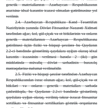
genetik materiallarının Azərbaycan Respublikasının
ərazisinə idxal karantin icazəsi olmadan gətirilməsinə yol
verilmir.
2.4. Azərbaycan Respublikası Kənd Təsərrüfatı
Nazirliyinin yanında Dövlət Fitosanitar Nəzarəti Xidməti
tərəfindən ağac, kol, gül-çiçək və ot bitkilərinin və onların
genetik materiallarının Azərbaycan Respublikasına
gətirilməsi üçün fiziki və hüquqi şəxslərə bu Qaydanın
2.2-ci bəndində göstərilmiş qaydalara uyğun olaraq idxal
karantin icazəsinin verilməsi barədə 2 (iki) gün
müddətində müvafiq dövlət sərhədinin buraxılış
məntəqələrinə məlumat verilməlidir.
2.5. Fiziki və hüquqi şəxslər tərəfindən Azərbaycan
Respublikasından ixrac olunan ağac, kol, gül-çiçək və ot
bitkiləri və onların genetik materialları sərhədə
çatdırıldıqda, bu Qaydanın 2.2-ci bəndində göstərilmiş
qaydalara uyğun olaraq, verilmiş təkrar ixracat fitosanitar
sertifikatı və fitosanitar sertifikatları gömrük orqanlarına