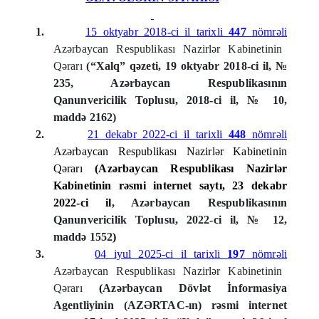
1.
15 oktyabr 2018-ci il tarixli
447
nömrəli
Azərbaycan Respublikası Nazirlər Kabinetinin
Qərarı
(“Xalq” qəzeti, 19 oktyabr 2018-ci il, №
235, Azərbaycan Respublikasının
Qanunvericilik Toplusu, 2018-ci il, № 10,
maddə 2162)
2.
21 dekabr 2022-ci il tarixli
448
nömrəli
Az
ə
rbaycan Respublikas
ı
Nazirl
ə
r Kabinetinin
Q
ə
rar
ı
(Az
ə
rbaycan Respublikas
ı
Nazirl
ə
r
Kabinetinin r
ə
smi internet sayt
ı
, 23 dekabr
2022-ci il
, Azərbaycan Respublikasının
Qanunvericilik Toplusu, 2022-ci il, № 12,
maddə 1552
)
3.
04 iyul 2025-ci il tarixli
197
nömrəli
Azərbaycan Respublikası Nazirlər Kabinetinin
Qərarı
(
Azərbaycan Dövlət İnformasiya
Agentliyinin (AZƏRTAC-ın) rəsmi internet