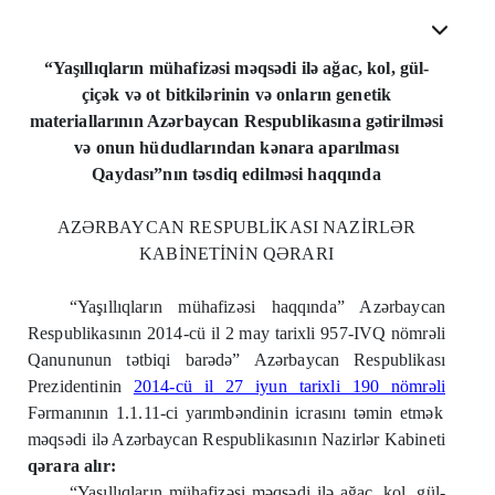
“Yaşıllıqların mühafizəsi məqsədi ilə ağac, kol, gül-
çiçək və ot bitkilərinin və onların genetik
materiallarının Azərbaycan Respublikasına gətirilməsi
və onun hüdudlarından kənara aparılması
Qaydası”nın təsdiq edilməsi haqqında
AZƏRBAYCAN RESPUBLİKASI NAZİRLƏR
KABİNETİNİN QƏRARI
“Yaşıllıqların mühafizəsi haqqında” Azərbaycan
Respublikasının 2014-cü il 2 may tarixli 957-IVQ nömrəli
Qanununun tətbiqi barədə” Azərbaycan Respublikası
Prezidentinin
2014-cü il 27 iyun tarixli 190 nömrəli
Fərmanının 1.1.11-ci yarımbəndinin icrasını təmin etmək
məqsədi ilə Azərbaycan Respublikasının Nazirlər Kabineti
qərara alır:
“Yaşıllıqların mühafizəsi məqsədi ilə ağac, kol, gül-