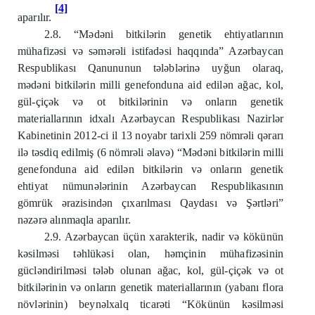
[4]
aparılır.
2.8. “Mədəni bitkilərin genetik ehtiyatlarının
mühafizəsi və səmərəli istifadəsi haqqında” Azərbaycan
Respublikası Qanununun tələblərinə uyğun olaraq,
mədəni bitkilərin milli genefonduna aid edilən ağac, kol,
gül-çiçək və ot bitkilərinin və onların genetik
materiallarının idxalı Azərbaycan Respublikası Nazirlər
Kabinetinin 2012-ci il 13 noyabr tarixli 259 nömrəli qərarı
ilə təsdiq edilmiş (6 nömrəli əlavə) “Mədəni bitkilərin milli
genefonduna aid edilən bitkilərin və onların genetik
ehtiyat nümunələrinin Azərbaycan Respublikasının
gömrük ərazisindən çıxarılması Qaydası və Şərtləri”
nəzərə alınmaqla aparılır.
2.9. Azərbaycan üçün xarakterik, nadir və kökünün
kəsilməsi təhlükəsi olan, həmçinin mühafizəsinin
gücləndirilməsi tələb olunan ağac, kol, gül-çiçək və ot
bitkilərinin və onların genetik materiallarının (yabanı flora
növlərinin) beynəlxalq ticarəti “Kökünün kəsilməsi