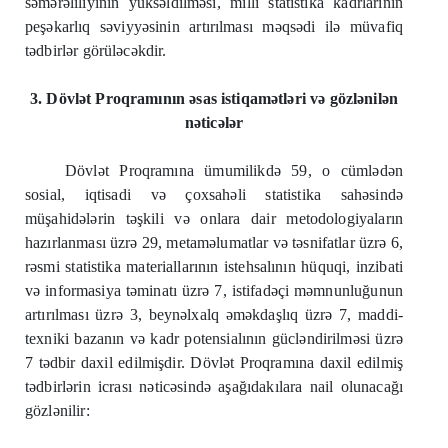
səmərəliliyinin yüksəldilməsi, milli statistika kadrlarının
peşəkarlıq səviyyəsinin artırılması məqsədi ilə müvafiq
tədbirlər görüləcəkdir.
3. Dövlət Proqramının əsas istiqamətləri və gözlənilən
nəticələr
Dövlət Proqramına ümumilikdə 59, o cümlədən
sosial, iqtisadi və çoxsahəli statistika sahəsində
müşahidələrin təşkili və onlara dair metodologiyaların
hazırlanması üzrə 29, metaməlumatlar və təsnifatlar üzrə 6,
rəsmi statistika materiallarının istehsalının hüquqi, inzibati
və informasiya təminatı üzrə 7, istifadəçi məmnunluğunun
artırılması üzrə 3, beynəlxalq əməkdaşlıq üzrə 7, maddi-
texniki bazanın və kadr potensialının gücləndirilməsi üzrə
7 tədbir daxil edilmişdir. Dövlət Proqramına daxil edilmiş
tədbirlərin icrası nəticəsində aşağıdakılara nail olunacağı
gözlənilir: