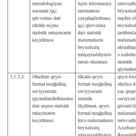
metodologiyası
üçün informasiya
mövcudl
əsasında işçi
təminatının
beynəlxal
qüvvəsinə dair
yaxşılaşdırılması,
təqdim o
rüblük seçmə
işçi qüvvəsinə
beynəlxal
statistik müayinənin
dair statistik
tərtibində
keçirilməsi
məlumatların
məlumatl
beynəlxalq
aktuallaş
müqayisəliliyinin
ə nailolm
təmin olunması
statistik
qiymətlən
5.1.1.2.
Əhalinin qeyri-
ölkədə qeyri-
qeyri-fo
formal məşğulluq
formal məşğulluq
əhaliyə da
səviyyəsinin
səviyyəsinin
yaş qrupla
qiymətləndirilməsinə
statistik
səviyyəsi
dair seçmə statistik
ölçülməsi, qeyri-
göstəricil
müayinənin
formal məşğulluq
məlumatl
keçirilməsi
üzrə məlumatların
mövcudl
beynəlxalq
Azərbay
müqayisəliliyinin
Respubli