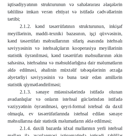
iqtisadiyyatının strukturunun və sahələrarası əlaqələrin
təhlilinə imkan verən ehtiyat və istifadə cədvəllərinin
tərtibi;
2.1.2. kənd təsərrüfatının strukturunun, inkişaf
meyillərinin, maddi-texniki bazasının, işçi qüvvəsinin,
kənd təsərrüfatı məhsullarının sifariş əsasında istehsalı
səviyyəsinin və istehsalçıların kooperasiya meyillərinin
statistik öyrənilməsi, kənd təsərrüfatı məhsullarının əkin
sahəsinə, istehsalına və məhsuldarlığına dair məlumatların
əldə edilməsi, əhalinin müxtəlif təbəqələrinin ərzağa
əlyetərliyi səviyyəsinin və buna təsir edən amillərin
statistik qiymətləndirilməsi;
2.1.3. sənaye müəssisələrində istifadə olunan
avadanlıqlar və onların istehsal güclərindən istifadə
vəziyyətinin öyrənilməsi, qeyri-formal istehsal da daxil
olmaqla, ev təsərrüfatlarında istehsal edilən sənaye
məhsullarına dair statistik məlumatların əldə edilməsi;
2.1.4. daxili bazarda idxal mallarının yerli istehsal
malları ilə əvəzlənməsi istiqamətində iqtisadi təhlillər