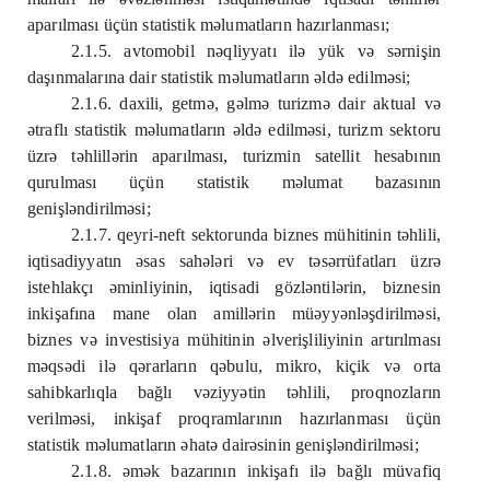
aparılması üçün statistik məlumatların hazırlanması;
2.1.5. avtomobil nəqliyyatı ilə yük və sərnişin
daşınmalarına dair statistik məlumatların əldə edilməsi;
2.1.6. daxili, getmə, gəlmə turizmə dair aktual və
ətraflı statistik məlumatların əldə edilməsi, turizm sektoru
üzrə təhlillərin aparılması, turizmin satellit hesabının
qurulması üçün statistik məlumat bazasının
genişləndirilməsi;
2.1.7. qeyri-neft sektorunda biznes mühitinin təhlili,
iqtisadiyyatın əsas sahələri və ev təsərrüfatları üzrə
istehlakçı əminliyinin, iqtisadi gözləntilərin, biznesin
inkişafına mane olan amillərin müəyyənləşdirilməsi,
biznes və investisiya mühitinin əlverişliliyinin artırılması
məqsədi ilə qərarların qəbulu, mikro, kiçik və orta
sahibkarlıqla bağlı vəziyyətin təhlili, proqnozların
verilməsi, inkişaf proqramlarının hazırlanması üçün
statistik məlumatların əhatə dairəsinin genişləndirilməsi;
2.1.8. əmək bazarının inkişafı ilə bağlı müvafiq