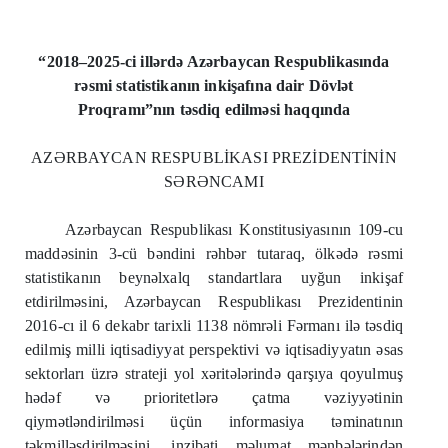
“2018–2025-ci illərdə Azərbaycan Respublikasında
rəsmi statistikanın inkişafına dair Dövlət
Proqramı”nın təsdiq edilməsi haqqında
AZƏRBAYCAN RESPUBLİKASI PREZİDENTİNİN
SƏRƏNCAMI
Azərbaycan Respublikası Konstitusiyasının 109-cu
maddəsinin 3-cü bəndini rəhbər tutaraq, ölkədə rəsmi
statistikanın beynəlxalq standartlara uyğun inkişaf
etdirilməsini, Azərbaycan Respublikası Prezidentinin
2016-cı il 6 dekabr tarixli 1138 nömrəli Fərmanı ilə təsdiq
edilmiş milli iqtisadiyyat perspektivi və iqtisadiyyatın əsas
sektorları üzrə strateji yol xəritələrində qarşıya qoyulmuş
hədəf və prioritetlərə çatma vəziyyətinin
qiymətləndirilməsi üçün informasiya təminatının
təkmilləşdirilməsini, inzibati məlumat mənbələrindən