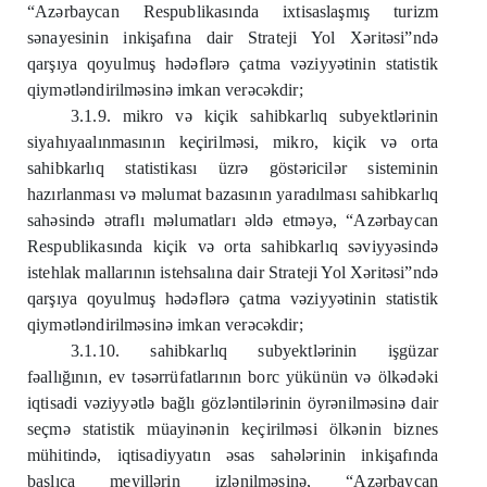
“Azərbaycan Respublikasında ixtisaslaşmış turizm
sənayesinin inkişafına dair Strateji Yol Xəritəsi”ndə
qarşıya qoyulmuş hədəflərə çatma vəziyyətinin statistik
qiymətləndirilməsinə imkan verəcəkdir;
3.1.9. mikro və kiçik sahibkarlıq subyektlərinin
siyahıyaalınmasının keçirilməsi, mikro, kiçik və orta
sahibkarlıq statistikası üzrə göstəricilər sisteminin
hazırlanması və məlumat bazasının yaradılması sahibkarlıq
sahəsində ətraflı məlumatları əldə etməyə, “Azərbaycan
Respublikasında kiçik və orta sahibkarlıq səviyyəsində
istehlak mallarının istehsalına dair Strateji Yol Xəritəsi”ndə
qarşıya qoyulmuş hədəflərə çatma vəziyyətinin statistik
qiymətləndirilməsinə imkan verəcəkdir;
3.1.10. sahibkarlıq subyektlərinin işgüzar
fəallığının, ev təsərrüfatlarının borc yükünün və ölkədəki
iqtisadi vəziyyətlə bağlı gözləntilərinin öyrənilməsinə dair
seçmə statistik müayinənin keçirilməsi ölkənin biznes
mühitində, iqtisadiyyatın əsas sahələrinin inkişafında
başlıca meyillərin izlənilməsinə, “Azərbaycan