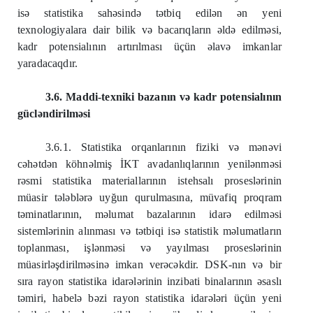
isə statistika sahəsində tətbiq edilən ən yeni
texnologiyalara dair bilik və bacarıqların əldə edilməsi,
kadr potensialının artırılması üçün əlavə imkanlar
yaradacaqdır.
3.6. Maddi-texniki bazanın və kadr potensialının
gücləndirilməsi
3.6.1. Statistika orqanlarının fiziki və mənəvi
cəhətdən köhnəlmiş İKT avadanlıqlarının yenilənməsi
rəsmi statistika materiallarının istehsalı proseslərinin
müasir tələblərə uyğun qurulmasına, müvafiq proqram
təminatlarının, məlumat bazalarının idarə edilməsi
sistemlərinin alınması və tətbiqi isə statistik məlumatların
toplanması, işlənməsi və yayılması proseslərinin
müasirləşdirilməsinə imkan verəcəkdir. DSK-nın və bir
sıra rayon statistika idarələrinin inzibati binalarının əsaslı
təmiri, habelə bəzi rayon statistika idarələri üçün yeni