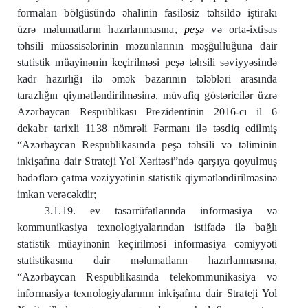
formaları bölgüsündə əhalinin fasiləsiz təhsildə iştirakı
üzrə məlumatların hazırlanmasına,
peşə
və orta-ixtisas
təhsili müəssisələrinin məzunlarının məşğulluğuna dair
statistik müayinənin keçirilməsi peşə təhsili səviyyəsində
kadr hazırlığı ilə əmək bazarının tələbləri arasında
tarazlığın qiymətləndirilməsinə, müvafiq göstəricilər üzrə
Azərbaycan Respublikası Prezidentinin 2016-cı il 6
dekabr tarixli 1138 nömrəli Fərmanı ilə təsdiq edilmiş
“Azərbaycan Respublikasında peşə təhsili və təliminin
inkişafına dair Strateji Yol Xəritəsi”ndə qarşıya qoyulmuş
hədəflərə çatma vəziyyətinin statistik qiymətləndirilməsinə
imkan verəcəkdir;
3.1.19. ev təsərrüfatlarında informasiya və
kommunikasiya texnologiyalarından istifadə ilə bağlı
statistik müayinənin keçirilməsi informasiya cəmiyyəti
statistikasına dair məlumatların hazırlanmasına,
“Azərbaycan Respublikasında telekommunikasiya və
informasiya texnologiyalarının inkişafına dair Strateji Yol