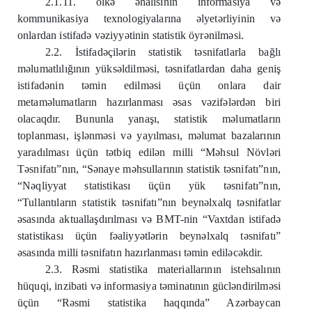
2.1.11. ölkə əhalisinin informasiya və
kommunikasiya texnologiyalarına əlyetərliyinin və
onlardan istifadə vəziyyətinin statistik öyrənilməsi.
2.2. İstifadəçilərin statistik təsnifatlarla bağlı
məlumatlılığının yüksəldilməsi, təsnifatlardan daha geniş
istifadənin təmin edilməsi üçün onlara dair
metaməlumatların hazırlanması əsas vəzifələrdən biri
olacaqdır. Bununla yanaşı, statistik məlumatların
toplanması, işlənməsi və yayılması, məlumat bazalarının
yaradılması üçün tətbiq edilən milli “Məhsul Növləri
Təsnifatı”nın, “Sənaye məhsullarının statistik təsnifatı”nın,
“Nəqliyyat statistikası üçün yük təsnifatı”nın,
“Tullantıların statistik təsnifatı”nın beynəlxalq təsnifatlar
əsasında aktuallaşdırılması və BMT-nin “Vaxtdan istifadə
statistikası üçün fəaliyyətlərin beynəlxalq təsnifatı”
əsasında milli təsnifatın hazırlanması təmin ediləcəkdir.
2.3. Rəsmi statistika materiallarının istehsalının
hüquqi, inzibati və informasiya təminatının gücləndirilməsi
üçün “Rəsmi statistika haqqında” Azərbaycan