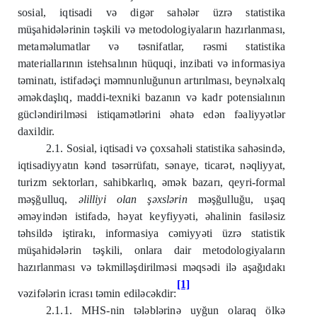
sosial, iqtisadi və digər sahələr üzrə statistika
müşahidələrinin təşkili və metodologiyaların hazırlanması,
metaməlumatlar və təsnifatlar, rəsmi statistika
materiallarının istehsalının hüquqi, inzibati və informasiya
təminatı, istifadəçi məmnunluğunun artırılması, beynəlxalq
əməkdaşlıq, maddi-texniki bazanın və kadr potensialının
gücləndirilməsi istiqamətlərini əhatə edən fəaliyyətlər
daxildir.
2.1. Sosial, iqtisadi və çoxsahəli statistika sahəsində,
iqtisadiyyatın kənd təsərrüfatı, sənaye, ticarət, nəqliyyat,
turizm sektorları, sahibkarlıq, əmək bazarı, qeyri-formal
məşğulluq,
əlilliyi olan şəxslərin
məşğulluğu, uşaq
əməyindən istifadə, həyat keyfiyyəti, əhalinin fasiləsiz
təhsildə iştirakı, informasiya cəmiyyəti üzrə statistik
müşahidələrin təşkili, onlara dair metodologiyaların
hazırlanması və təkmilləşdirilməsi məqsədi ilə aşağıdakı
[1]
vəzifələrin icrası təmin ediləcəkdir:
2.1.1. MHS-nin tələblərinə uyğun olaraq ölkə