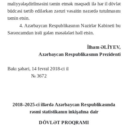
maliyyələşdirilməsini təmin etmək məqsədi ilə hər il dövlət
büdcəsi tərtib edilərkən zəruri vəsaitin nəzərdə tutulmasını
təmin etsin.
4. Azərbaycan Respublikasının Nazirlər Kabineti bu
Sərəncamdan irəli gələn məsələləri həll etsin.
İlham ƏLİYEV,
Azərbaycan Respublikasının Prezidenti
Bakı şəhəri, 14 fevral 2018-ci il
№ 3672
2018–2025-ci illərdə Azərbaycan Respublikasında
rəsmi statistikanın inkişafına dair
DÖVLƏT PROQRAMI