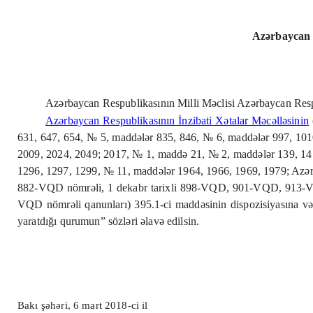
Azərbaycan R
Azərbaycan Respublikasının Milli Məclisi Azərbaycan Respu
Azərbaycan Respublikasının İnzibati Xətalar Məcəlləsinin
631, 647, 654, № 5, maddələr 835, 846, № 6, maddələr 997, 10
2009, 2024, 2049; 2017, № 1, maddə 21, № 2, maddələr 139, 147
1296, 1297, 1299, № 11, maddələr 1964, 1966, 1969, 1979; Azə
882-VQD nömrəli, 1 dekabr tarixli 898-VQD, 901-VQD, 913-VQD 
VQD nömrəli qanunları) 395.1-ci maddəsinin dispozisiyasına və
yaratdığı qurumun” sözləri əlavə edilsin.
Bakı şəhəri, 6 mart 2018-ci il