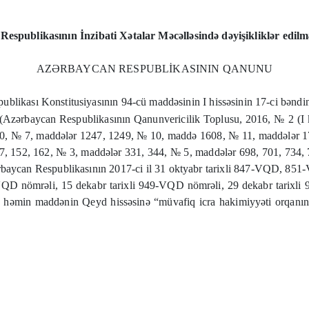
espublikasının İnzibati Xətalar Məcəlləsində dəyişikliklər edil
AZƏRBAYCAN RESPUBLİKASININ QANUNU
blikası Konstitusiyasının 94-cü maddəsinin I hissəsinin 17-ci bəndin
(Azərbaycan Respublikasının Qanunvericilik Toplusu, 2016, № 2 (I 
10, № 7, maddələr 1247, 1249, № 10, maddə 1608, № 11, maddələr 1
, 152, 162, № 3, maddələr 331, 344, № 5, maddələr 698, 701, 734,
rbaycan Respublikasının 2017-ci il 31 oktyabr tarixli 847-VQD, 
nömrəli, 15 dekabr tarixli 949-VQD nömrəli, 29 dekabr tarixli 9
 həmin maddənin Qeyd hissəsinə “müvafiq icra hakimiyyəti orqanını