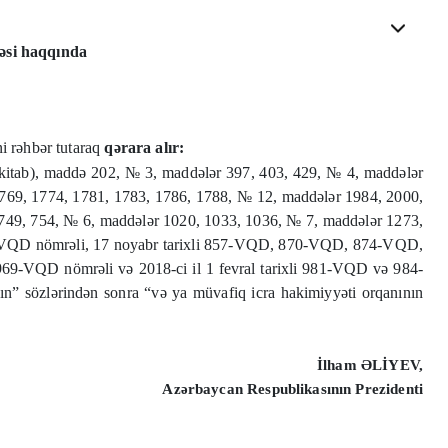
məsi haqqında
i rəhbər tutaraq
qərara alır:
kitab), maddə 202, № 3, maddələr 397, 403, 429, № 4, maddələr
769, 1774, 1781, 1783, 1786, 1788, № 12, maddələr 1984, 2000,
 749, 754, № 6, maddələr 1020, 1033, 1036, № 7, maddələr 1273,
851-VQD nömrəli, 17 noyabr tarixli 857-VQD, 870-VQD, 874-VQD,
69-VQD nömrəli və 2018-ci il 1 fevral tarixli 981-VQD və 984-
n” sözlərindən sonra “və ya müvafiq icra hakimiyyəti orqanının
İlham ƏLİYEV,
Azərbaycan Respublikasının Prezidenti