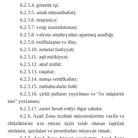
6.2.5.4. gömrük işi;
6.2.5.5. əmək münasibətləri;
6.2.5.6. miqrasiya;
6.2.5.7. vergi tənzimlənməsi;
6.2.5.8. valyuta əməliyyatları aparmaq azadlığı;
6.2.5.9. müflisləşmə və iflas;
6.2.5.10. notariat fəaliyyəti;
6.2.5.11. əqli mülkiyyət;
6.2.5.12. ətraf mühit;
6.2.5.13. rəqabət;
6.2.5.14. mənşə sertifikatları;
6.2.5.15. mübahisələrin həlli;
6.2.5.16. çirkli pulların yuyulması və “öz müştərini
tanı” yoxlaması;
6.2.5.17. zəruri hesab etdiyi digər sahələr.
6.2.6. Azad Zona inzibati müəssisələrinin vəzifə və
öhdəliklərini icra etməsi üçün tələb olunan təşkilati
strukturu, qaydaları və prosedurları müəyyən etmək;