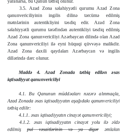
yaranarsa, bu Qanun tətbiq olunur.
3.5. Azad Zona səlahiyyətli qurumu Azad Zona
qanunvericiliyinin ingilis dilinə tərcümə edilmiş
mətnlərinin autentikliyini təsdiq edir. Azad Zona
səlahiyyətli qurumu tərəfindən autentikliyi təsdiq edilmiş
Azad Zona qanunvericiliyi Azərbaycan dilində olan Azad
Zona qanunvericiliyi ilə eyni hüquqi qüvvəyə malikdir.
Azad Zona daxili qaydaları Azərbaycan və ingilis
dillərində dərc olunur.
Maddə 4. Azad Zonada tətbiq edilən əsas
iqtisadiyyat qanunvericiliyi
4.1. Bu Qanunun müddəaları nəzərə alınmaqla,
Azad Zonada əsas iqtisadiyyatın aşağıdakı qanunvericiliyi
tətbiq edilir:
4.1.1. əsas iqtisadiyyatın cinayət qanunvericiliyi;
4.1.2. əsas iqtisadiyyatın cinayət yolu ilə əldə
edilmiş
pul vəsaitlərinin və ya digər
əmlakın