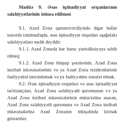
Maddə 9. Əsas iqtisadiyyat orqanlarının
səlahiyyətlərinin istisna edilməsi
9.1. Azad Zona qanunvericiliyində digər hallar
nəzərdə tutulmadıqda, əsas iqtisadiyyat orqanları aşağıdakı
səlahiyyətlərə malik deyildir:
9.1.1. Azad Zonada hər hansı yurisdiksiyaya sahib
olmaq;
9.1.2. Azad Zona hüquqi şəxslərinin, Azad Zona
inzibati müəssisələrinin və ya Azad Zona rezidentlərinin
fəaliyyətini tənzimləmək və ya fəaliyyətinə nəzarət etmək.
9.2. Əsas iqtisadiyyat orqanları və əsas iqtisadiyyat
təchizatçıları, Azad Zona səlahiyyətli qurumunun və ya
Azad Zona inzibati müəssisələrinin müraciətinə əsasən,
Azad Zona səlahiyyətli qurumuna və Azad Zona inzibati
müəssisələrinə Azad Zonanın inkişafında kömək
göstərirlər.