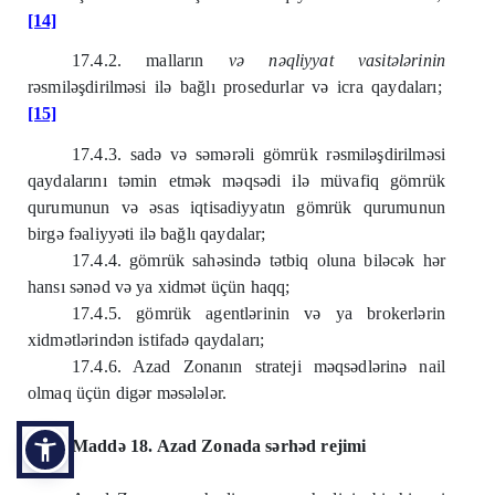
[14]
17.4.2. malların
və nəqliyyat vasitələrinin
rəsmiləşdirilməsi ilə bağlı prosedurlar və icra qaydaları;
[15]
17.4.3. sadə və səmərəli gömrük rəsmiləşdirilməsi
qaydalarını təmin etmək məqsədi ilə müvafiq gömrük
qurumunun və əsas iqtisadiyyatın gömrük qurumunun
birgə fəaliyyəti ilə bağlı qaydalar;
17.4.4. gömrük sahəsində tətbiq oluna biləcək hər
hansı sənəd və ya xidmət üçün haqq;
17.4.5. gömrük agentlərinin və ya brokerlərin
xidmətlərindən istifadə qaydaları;
17.4.6. Azad Zonanın strateji məqsədlərinə nail
olmaq üçün digər məsələlər.
Maddə 18. Azad Zonada sərhəd rejimi