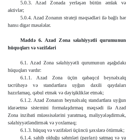
5.0.3. Azad Zonada yerləşən bütün əmlak və
aktivlər;
5.0.4. Azad Zonanın strateji məqsədləri ilə bağlı hər
hansı digər məsələlər.
Maddə 6. Azad Zona səlahiyyətli qurumunun
hüquqları və vəzifələri
6.1. Azad Zona səlahiyyətli qurumunun aşağıdakı
hüquqları vardır:
6.1.1. Azad Zona üçün qabaqcıl beynəlxalq
təcrübəyə və standartlara uyğun daxili qaydaları
hazırlamaq, qəbul etmək və dəyişikliklər etmək;
6.1.2. Azad Zonanın beynəlxalq standartlara uyğun
idarəetmə sistemini formalaşdırmaq məqsədi ilə Azad
Zona inzibati müəssisələrini yaratmaq, maliyyələşdirmək,
səlahiyyətləndirmək və yoxlamaq;
6.1.3. hüquq və vəzifələri üçüncü şəxslərə ötürmək;
6.1.4. sahib olduğu səhmləri (payları) satmaq və ya