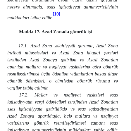
nəzərə alınmaqla, əsas iqtisadiyyat qanunvericiliyinin
[10]
müddəaları tətbiq edilir.
Maddə 17. Azad Zonada gömrük işi
17.1. Azad Zona səlahiyyətli qurumu, Azad Zona
inzibati müəssisələri və Azad Zona hüquqi şəxsləri
tərəfindən Azad Zonaya gətirilən və Azad Zonadan
aparılan mallara və nəqliyyat vasitələrinə görə gömrük
rəsmiləşdirilməsi üçün ödənilən yığımlardan başqa digər
gömrük ödənişləri, o cümlədən gömrük rüsumu və
vergilər tətbiq edilmir.
17.2. Mallar və nəqliyyat vasitələri əsas
iqtisadiyyatın vergi ödəyiciləri tərəfindən Azad Zonadan
əsas iqtisadiyyata gətirildikdə və əsas iqtisadiyyatdan
Azad Zonaya aparıldıqda, belə mallara və nəqliyyat
vasitələrinə gömrük rəsmiləşdirilməsi zamanı əsas
iqtisadiyyat qanunvericiliyinin müddəaları tətbiq edilir.