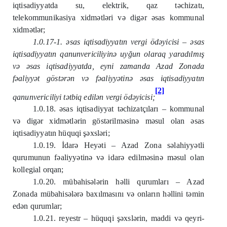
iqtisadiyyatda su, elektrik, qaz təchizatı,
telekommunikasiya xidmətləri və digər əsas kommunal
xidmətlər;
1.0.17-1. əsas iqtisadiyyatın vergi ödəyicisi – əsas
iqtisadiyyatın qanunvericiliyinə uyğun olaraq yaradılmış
və əsas iqtisadiyyatda, eyni zamanda Azad Zonada
fəaliyyət göstərən və fəaliyyətinə əsas iqtisadiyyatın
[2]
qanunvericiliyi tətbiq edilən vergi ödəyicisi;
1.0.18. əsas iqtisadiyyat təchizatçıları – kommunal
və digər xidmətlərin göstərilməsinə məsul olan əsas
iqtisadiyyatın hüquqi şəxsləri;
1.0.19. İdarə Heyəti – Azad Zona səlahiyyətli
qurumunun fəaliyyətinə və idarə edilməsinə məsul olan
kollegial orqan;
1.0.20. mübahisələrin həlli qurumları – Azad
Zonada mübahisələrə baxılmasını və onların həllini təmin
edən qurumlar;
1.0.21. reyestr – hüquqi şəxslərin, maddi və qeyri-