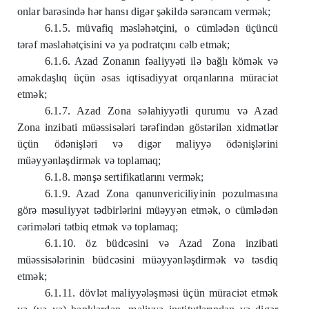
onlar barəsində hər hansı digər şəkildə sərəncam vermək;
6.1.5. müvafiq məsləhətçini, o cümlədən üçüncü
tərəf məsləhətçisini və ya podratçını cəlb etmək;
6.1.6. Azad Zonanın fəaliyyəti ilə bağlı kömək və
əməkdaşlıq üçün əsas iqtisadiyyat orqanlarına müraciət
etmək;
6.1.7. Azad Zona səlahiyyətli qurumu və Azad
Zona inzibati müəssisələri tərəfindən göstərilən xidmətlər
üçün ödənişləri və digər maliyyə ödənişlərini
müəyyənləşdirmək və toplamaq;
6.1.8. mənşə sertifikatlarını vermək;
6.1.9. Azad Zona qanunvericiliyinin pozulmasına
görə məsuliyyət tədbirlərini müəyyən etmək, o cümlədən
cərimələri tətbiq etmək və toplamaq;
6.1.10. öz büdcəsini və Azad Zona inzibati
müəssisələrinin büdcəsini müəyyənləşdirmək və təsdiq
etmək;
6.1.11. dövlət maliyyələşməsi üçün müraciət etmək