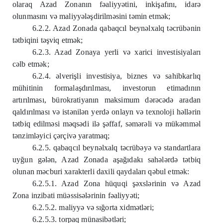
olaraq Azad Zonanın fəaliyyətini, inkişafını, idarə
olunmasını və maliyyələşdirilməsini təmin etmək;
6.2.2. Azad Zonada qabaqcıl beynəlxalq təcrübənin
tətbiqini təşviq etmək;
6.2.3. Azad Zonaya yerli və xarici investisiyaları
cəlb etmək;
6.2.4. əlverişli investisiya, biznes və sahibkarlıq
mühitinin formalaşdırılması, investorun etimadının
artırılması, bürokratiyanın maksimum dərəcədə aradan
qaldırılması və istənilən yerdə onlayn və texnoloji həllərin
tətbiq edilməsi məqsədi ilə şəffaf, səmərəli və mükəmməl
tənzimləyici çərçivə yaratmaq;
6.2.5. qabaqcıl beynəlxalq təcrübəyə və standartlara
uyğun gələn, Azad Zonada aşağıdakı sahələrdə tətbiq
olunan məcburi xarakterli daxili qaydaları qəbul etmək:
6.2.5.1. Azad Zona hüquqi şəxslərinin və Azad
Zona inzibati müəssisələrinin fəaliyyəti;
6.2.5.2. maliyyə və sığorta xidmətləri;
6.2.5.3. torpaq münasibətləri;