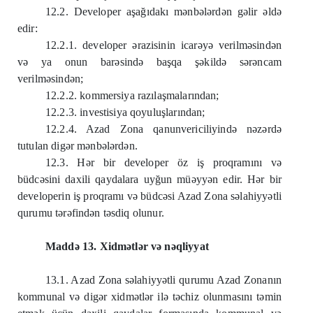
12.2. Developer aşağıdakı mənbələrdən gəlir əldə
edir:
12.2.1. developer ərazisinin icarəyə verilməsindən
və ya onun barəsində başqa şəkildə sərəncam
verilməsindən;
12.2.2. kommersiya razılaşmalarından;
12.2.3. investisiya qoyuluşlarından;
12.2.4. Azad Zona qanunvericiliyində nəzərdə
tutulan digər mənbələrdən.
12.3. Hər bir developer öz iş proqramını və
büdcəsini daxili qaydalara uyğun müəyyən edir. Hər bir
developerin iş proqramı və büdcəsi Azad Zona səlahiyyətli
qurumu tərəfindən təsdiq olunur.
Maddə 13. Xidmətlər və nəqliyyat
13.1. Azad Zona səlahiyyətli qurumu Azad Zonanın
kommunal və digər xidmətlər ilə təchiz olunmasını təmin