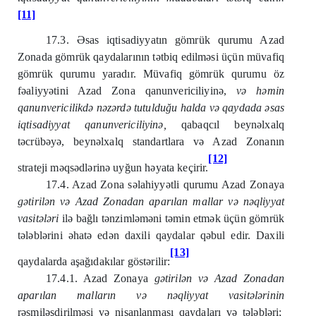
[11]
17.3. Əsas iqtisadiyyatın gömrük qurumu Azad
Zonada gömrük qaydalarının tətbiq edilməsi üçün müvafiq
gömrük qurumu yaradır. Müvafiq gömrük qurumu öz
fəaliyyətini Azad Zona qanunvericiliyinə,
və həmin
qanunvericilikdə nəzərdə tutulduğu halda və qaydada əsas
iqtisadiyyat qanunvericiliyinə,
qabaqcıl beynəlxalq
təcrübəyə, beynəlxalq standartlara və Azad Zonanın
[12]
strateji məqsədlərinə uyğun həyata keçirir.
17.4. Azad Zona səlahiyyətli qurumu Azad Zonaya
gətirilən və Azad Zonadan aparılan mallar və nəqliyyat
vasitələri
ilə bağlı tənzimləməni təmin etmək üçün gömrük
tələblərini əhatə edən daxili qaydalar qəbul edir. Daxili
[13]
qaydalarda aşağıdakılar göstərilir:
17.4.1. Azad Zonaya
gətirilən və Azad Zonadan
aparılan malların və nəqliyyat vasitələrinin
rəsmiləşdirilməsi və nişanlanması qaydaları və tələbləri;