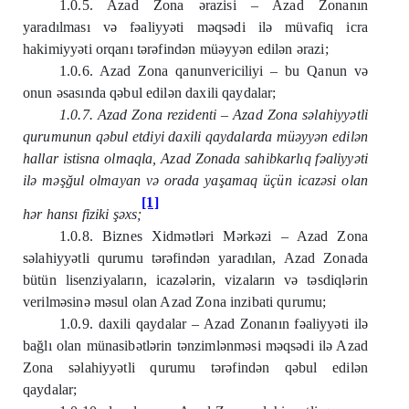
1.0.5. Azad Zona ərazisi – Azad Zonanın
yaradılması və fəaliyyəti məqsədi ilə müvafiq icra
hakimiyyəti orqanı tərəfindən müəyyən edilən ərazi;
1.0.6. Azad Zona qanunvericiliyi – bu Qanun və
onun əsasında qəbul edilən daxili qaydalar;
1.0.7. Azad Zona rezidenti – Azad Zona səlahiyyətli
qurumunun qəbul etdiyi daxili qaydalarda müəyyən edilən
hallar istisna olmaqla, Azad Zonada sahibkarlıq fəaliyyəti
ilə məşğul olmayan və orada yaşamaq üçün icazəsi olan
[1]
hər hansı fiziki şəxs;
1.0.8. Biznes Xidmətləri Mərkəzi – Azad Zona
səlahiyyətli qurumu tərəfindən yaradılan, Azad Zonada
bütün lisenziyaların, icazələrin, vizaların və təsdiqlərin
verilməsinə məsul olan Azad Zona inzibati qurumu;
1.0.9. daxili qaydalar – Azad Zonanın fəaliyyəti ilə
bağlı olan münasibətlərin tənzimlənməsi məqsədi ilə Azad
Zona səlahiyyətli qurumu tərəfindən qəbul edilən
qaydalar;