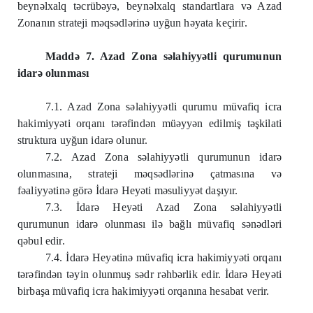
beynəlxalq təcrübəyə, beynəlxalq standartlara və Azad
Zonanın strateji məqsədlərinə uyğun həyata keçirir.
Maddə 7. Azad Zona səlahiyyətli qurumunun
idarə olunması
7.1. Azad Zona səlahiyyətli qurumu müvafiq icra
hakimiyyəti orqanı tərəfindən müəyyən edilmiş təşkilati
struktura uyğun idarə olunur.
7.2. Azad Zona səlahiyyətli qurumunun idarə
olunmasına, strateji məqsədlərinə çatmasına və
fəaliyyətinə görə İdarə Heyəti məsuliyyət daşıyır.
7.3. İdarə Heyəti Azad Zona səlahiyyətli
qurumunun idarə olunması ilə bağlı müvafiq sənədləri
qəbul edir.
7.4. İdarə Heyətinə müvafiq icra hakimiyyəti orqanı
tərəfindən təyin olunmuş sədr rəhbərlik edir. İdarə Heyəti
birbaşa müvafiq icra hakimiyyəti orqanına hesabat verir.