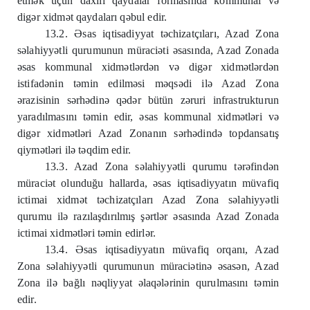
etmək üçün daxili qaydalar formasında kommunal və
digər xidmət qaydaları qəbul edir.
13.2. Əsas iqtisadiyyat təchizatçıları, Azad Zona
səlahiyyətli qurumunun müraciəti əsasında, Azad Zonada
əsas kommunal xidmətlərdən və digər xidmətlərdən
istifadənin təmin edilməsi məqsədi ilə Azad Zona
ərazisinin sərhədinə qədər bütün zəruri infrastrukturun
yaradılmasını təmin edir, əsas kommunal xidmətləri və
digər xidmətləri Azad Zonanın sərhədində topdansatış
qiymətləri ilə təqdim edir.
13.3. Azad Zona səlahiyyətli qurumu tərəfindən
müraciət olunduğu hallarda, əsas iqtisadiyyatın müvafiq
ictimai xidmət təchizatçıları Azad Zona səlahiyyətli
qurumu ilə razılaşdırılmış şərtlər əsasında Azad Zonada
ictimai xidmətləri təmin edirlər.
13.4. Əsas iqtisadiyyatın müvafiq orqanı, Azad
Zona səlahiyyətli qurumunun müraciətinə əsasən, Azad
Zona ilə bağlı nəqliyyat əlaqələrinin qurulmasını təmin
edir.