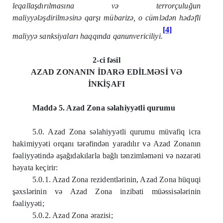
leqallaşdırılmasına və terrorçuluğun
maliyyələşdirilməsinə qarşı mübarizə
, o cümlədən hədəfli
[4]
maliyyə sanksiyaları
haqqında qanunvericiliyi.
2-ci fəsil
AZAD ZONANIN İDARƏ EDİLMƏSİ VƏ
İNKİŞAFI
Maddə 5. Azad Zona səlahiyyətli qurumu
5.0. Azad Zona səlahiyyətli qurumu müvafiq icra
hakimiyyəti orqanı tərəfindən yaradılır və Azad Zonanın
fəaliyyətində aşağıdakılarla bağlı tənzimləməni və nəzarəti
həyata keçirir:
5.0.1. Azad Zona rezidentlərinin, Azad Zona hüquqi
şəxslərinin və Azad Zona inzibati müəssisələrinin
fəaliyyəti;
5.0.2. Azad Zona ərazisi;