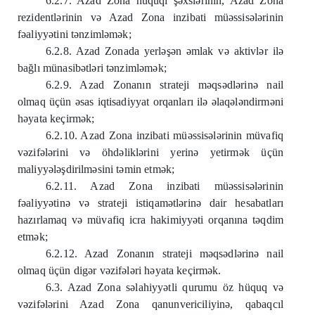
6.2.7. Azad Zona hüquqi şəxslərinin, Azad Zona
rezidentlərinin və Azad Zona inzibati müəssisələrinin
fəaliyyətini tənzimləmək;
6.2.8. Azad Zonada yerləşən əmlak və aktivlər ilə
bağlı münasibətləri tənzimləmək;
6.2.9. Azad Zonanın strateji məqsədlərinə nail
olmaq üçün əsas iqtisadiyyat orqanları ilə əlaqələndirməni
həyata keçirmək;
6.2.10. Azad Zona inzibati müəssisələrinin müvafiq
vəzifələrini və öhdəliklərini yerinə yetirmək üçün
maliyyələşdirilməsini təmin etmək;
6.2.11. Azad Zona inzibati müəssisələrinin
fəaliyyətinə və strateji istiqamətlərinə dair hesabatları
hazırlamaq və müvafiq icra hakimiyyəti orqanına təqdim
etmək;
6.2.12. Azad Zonanın strateji məqsədlərinə nail
olmaq üçün digər vəzifələri həyata keçirmək.
6.3. Azad Zona səlahiyyətli qurumu öz hüquq və
vəzifələrini Azad Zona qanunvericiliyinə, qabaqcıl