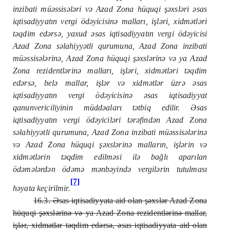
inzibati müəssisələri və Azad Zona hüquqi şəxsləri əsas
iqtisadiyyatın vergi ödəyicisinə malları, işləri, xidmətləri
təqdim edərsə, yaxud əsas iqtisadiyyatın vergi ödəyicisi
Azad Zona səlahiyyətli qurumuna, Azad Zona inzibati
müəssisələrinə, Azad Zona hüquqi şəxslərinə və ya Azad
Zona rezidentlərinə malları, işləri, xidmətləri təqdim
edərsə, belə mallar, işlər və xidmətlər üzrə əsas
iqtisadiyyatın vergi ödəyicisinə əsas iqtisadiyyat
qanunvericiliyinin müddəaları tətbiq edilir. Əsas
iqtisadiyyatın vergi ödəyiciləri tərəfindən Azad Zona
səlahiyyətli qurumuna, Azad Zona inzibati müəssisələrinə
və Azad Zona hüquqi şəxslərinə malların, işlərin və
xidmətlərin təqdim edilməsi ilə bağlı aparılan
ödəmələrdən ödəmə mənbəyində vergilərin tutulması
[7]
həyata keçirilmir.
16.3. Əsas iqtisadiyyata aid olan şəxslər Azad Zona
hüquqi şəxslərinə və ya Azad Zona rezidentlərinə mallar,
işlər, xidmətlər təqdim edərsə, əsas iqtisadiyyata aid olan