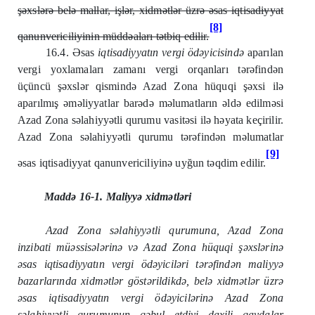
şəxslərə belə mallar, işlər, xidmətlər üzrə əsas iqtisadiyyat
[8]
qanunvericiliyinin müddəaları tətbiq edilir.
16.4. Əsas
iqtisadiyyatın vergi ödəyicisində
aparılan
vergi yoxlamaları zamanı vergi orqanları tərəfindən
üçüncü şəxslər qismində Azad Zona hüquqi şəxsi ilə
aparılmış əməliyyatlar barədə məlumatların əldə edilməsi
Azad Zona səlahiyyətli qurumu vasitəsi ilə həyata keçirilir.
Azad Zona səlahiyyətli qurumu tərəfindən məlumatlar
[9]
əsas iqtisadiyyat qanunvericiliyinə uyğun təqdim edilir.
Maddə 16-1. Maliyyə xidmətləri
Azad Zona səlahiyyətli qurumuna, Azad Zona
inzibati müəssisələrinə və Azad Zona hüquqi şəxslərinə
əsas iqtisadiyyatın vergi ödəyiciləri tərəfindən maliyyə
bazarlarında xidmətlər göstərildikdə, belə xidmətlər üzrə
əsas iqtisadiyyatın vergi ödəyicilərinə Azad Zona
səlahiyyətli qurumunun qəbul etdiyi daxili qaydalar