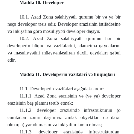
Maddə 10. Developer
10.1. Azad Zona səlahiyyətli qurumu bir və ya bir
neçə developer təsis edir. Developer ərazisinin istifadəsinə
və inkişafına görə məsuliyyəti developer daşıyır.
10.2. Azad Zona səlahiyyətli qurumu hər bir
developerin hüquq və vəzifələrini, idarəetmə qaydalarını
və məsuliyyətini müəyyənləşdirən daxili qaydaları qəbul
edir.
Maddə 11. Developerin vəzifələri və hüquqları
11.1. Developerin vəzifələri aşağıdakılardır:
11.1.1. Azad Zona ərazisinin və (və ya) developer
ərazisinin baş planını tərtib etmək;
11.1.2. developer ərazisində infrastrukturun (o
cümlədən zəruri daşınmaz əmlak obyektləri də daxil
olmaqla) yaradılmasını və inkişafını təmin etmək;
11.1.3. developer ərazisində infrastrukturdan,