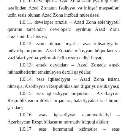
1.0.10. developer – Azad Zona səlahiyyətli qurumu
tərəfindən Azad Zonanın fəaliyyət və inkişaf məqsədləri
üçün təsis olunan Azad Zona inzibati müəssisəsi;
1.0.11. developer ərazisi – Azad Zona səlahiyyətli
qurumu tərəfindən developerə ayrılmış Azad Zona
ərazisinin bir hissəsi;
1.0.12. ezam olunan heyət – əsas iqtisadiyyatın
müvafiq orqanının Azad Zonada müəyyən hüquqları və
vəzifələri yerinə yetirmək üçün ezam etdiyi heyət;
1.0.13. əmək qaydaları – Azad Zonada əmək
münasibətlərini tənzimləyən daxili qaydalar;
1.0.14. əsas iqtisadiyyat – Azad Zona istisna
olmaqla, Azərbaycan Respublikasının digər yurisdiksiyası;
1.0.15. əsas iqtisadiyyat orqanları – Azərbaycan
Respublikasının dövlət orqanları, bələdiyyələri və hüquqi
şəxsləri;
1.0.16. əsas iqtisadiyyat qanunvericiliyi –
Azərbaycan Respublikasının normativ hüquqi aktları;
1.0.17. əsas kommunal xidmətlər – əsas