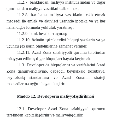
11.2.7. banklardan, maliyyə institutlarından və digər
qurumlardan maliyyə vəsaitləri cəlb etmək;
11.2.8. hər hansı maliyyə vəsaitlərini cəlb etmək
məqsədi ilə əmlak və aktivləri üzərində ipoteka və ya hər
hansı digər formada yüklülük yaratmaq;
11.2.9. bank hesabları açmaq;
11.2.10. özünün iştirak etdiyi hüquqi şəxslərin və ya
üçüncü şəxslərin öhdəliklərinə zəmanət vermək;
11.2.11. Azad Zona səlahiyyətli qurumu tərəfindən
müəyyən edilmiş digər hüquqları həyata keçirmək.
11.3. Developer öz hüquqlarını və vəzifələrini Azad
Zona qanunvericiliyinə, qabaqcıl beynəlxalq təcrübəyə,
beynəlxalq standartlara və Azad Zonanın strateji
məqsədlərinə uyğun həyata keçirir.
Maddə 12. Developerin maliyyələşdirilməsi
12.1. Developer Azad Zona səlahiyyətli qurumu
tərəfindən kapitallaşdırılır və maliyyələşdirilir.