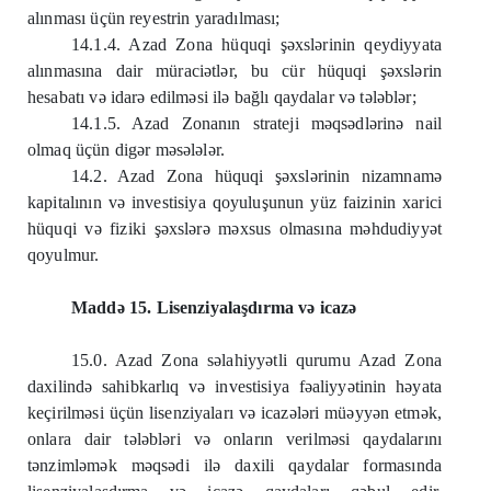
alınması üçün reyestrin yaradılması;
14.1.4. Azad Zona hüquqi şəxslərinin qeydiyyata
alınmasına dair müraciətlər, bu cür hüquqi şəxslərin
hesabatı və idarə edilməsi ilə bağlı qaydalar və tələblər;
14.1.5. Azad Zonanın strateji məqsədlərinə nail
olmaq üçün digər məsələlər.
14.2. Azad Zona hüquqi şəxslərinin nizamnamə
kapitalının və investisiya qoyuluşunun yüz faizinin xarici
hüquqi və fiziki şəxslərə məxsus olmasına məhdudiyyət
qoyulmur.
Maddə 15. Lisenziyalaşdırma və icazə
15.0. Azad Zona səlahiyyətli qurumu Azad Zona
daxilində sahibkarlıq və investisiya fəaliyyətinin həyata
keçirilməsi üçün lisenziyaları və icazələri müəyyən etmək,
onlara dair tələbləri və onların verilməsi qaydalarını
tənzimləmək məqsədi ilə daxili qaydalar formasında