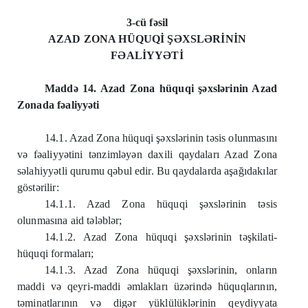
3-cü fəsil
AZAD ZONA HÜQUQİ ŞƏXSLƏRİNİN
FƏALİYYƏTİ
Maddə 14. Azad Zona hüquqi şəxslərinin Azad
Zonada fəaliyyəti
14.1. Azad Zona hüquqi şəxslərinin təsis olunmasını
və fəaliyyətini tənzimləyən daxili qaydaları Azad Zona
səlahiyyətli qurumu qəbul edir. Bu qaydalarda aşağıdakılar
göstərilir:
14.1.1. Azad Zona hüquqi şəxslərinin təsis
olunmasına aid tələblər;
14.1.2. Azad Zona hüquqi şəxslərinin təşkilati-
hüquqi formaları;
14.1.3. Azad Zona hüquqi şəxslərinin, onların
maddi və qeyri-maddi əmlakları üzərində hüquqlarının,
təminatlarının və digər yüklülüklərinin qeydiyyata