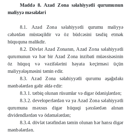
Maddə 8. Azad Zona səlahiyyətli qurumunun
maliyyə məsələləri
8.1. Azad Zona səlahiyyətli qurumu maliyyə
cəhətdən müstəqildir və öz büdcəsini təsdiq etmək
hüququna malikdir.
8.2. Dövlət Azad Zonanın, Azad Zona səlahiyyətli
qurumunun və hər bir Azad Zona inzibati müəssisəsinin
öz hüquq və vəzifələrini həyata keçirməsi üçün
maliyyələşməsini təmin edir.
8.3. Azad Zona səlahiyyətli qurumu aşağıdakı
mənbələrdən gəlir əldə edir:
8.3.1. tətbiq olunan rüsumlar və digər ödənişlərdən;
8.3.2. developerlərdən və ya Azad Zona səlahiyyətli
qurumuna məxsus digər hüquqi şəxslərdən alınan
dividendlərdən və ödəmələrdən;
8.3.4. dövlət tərəfindən təmin olunan hər hansı digər
mənbələrdən.