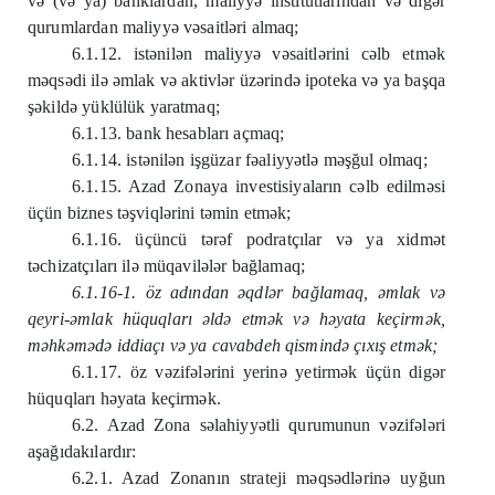
və (və ya) banklardan, maliyyə institutlarından və digər
qurumlardan maliyyə vəsaitləri almaq;
6.1.12. istənilən maliyyə vəsaitlərini cəlb etmək
məqsədi ilə əmlak və aktivlər üzərində ipoteka və ya başqa
şəkildə yüklülük yaratmaq;
6.1.13. bank hesabları açmaq;
6.1.14. istənilən işgüzar fəaliyyətlə məşğul olmaq;
6.1.15. Azad Zonaya investisiyaların cəlb edilməsi
üçün biznes təşviqlərini təmin etmək;
6.1.16. üçüncü tərəf podratçılar və ya xidmət
təchizatçıları ilə müqavilələr bağlamaq;
6.1.16-1. öz adından əqdlər bağlamaq, əmlak və
qeyri-əmlak hüquqları əldə etmək və həyata keçirmək,
məhkəmədə iddiaçı və ya cavabdeh qismində çıxış etmək;
6.1.17. öz vəzifələrini yerinə yetirmək üçün digər
hüquqları həyata keçirmək.
6.2. Azad Zona səlahiyyətli qurumunun vəzifələri
aşağıdakılardır:
6.2.1. Azad Zonanın strateji məqsədlərinə uyğun