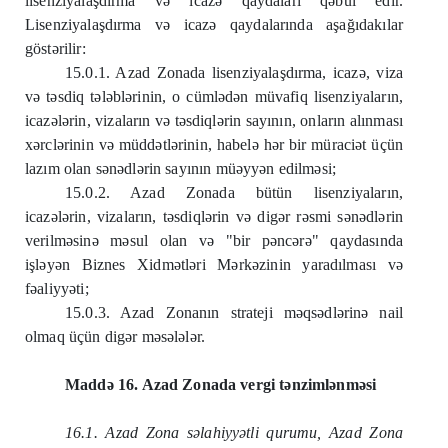
lisenziyalaşdırma və icazə qaydaları qəbul edir.
Lisenziyalaşdırma və icazə qaydalarında aşağıdakılar
göstərilir:
15.0.1. Azad Zonada lisenziyalaşdırma, icazə, viza
və təsdiq tələblərinin, o cümlədən müvafiq lisenziyaların,
icazələrin, vizaların və təsdiqlərin sayının, onların alınması
xərclərinin və müddətlərinin, habelə hər bir müraciət üçün
lazım olan sənədlərin sayının müəyyən edilməsi;
15.0.2. Azad Zonada bütün lisenziyaların,
icazələrin, vizaların, təsdiqlərin və digər rəsmi sənədlərin
verilməsinə məsul olan və "bir pəncərə" qaydasında
işləyən Biznes Xidmətləri Mərkəzinin yaradılması və
fəaliyyəti;
15.0.3. Azad Zonanın strateji məqsədlərinə nail
olmaq üçün digər məsələlər.
Maddə 16. Azad Zonada vergi tənzimlənməsi
16.1. Azad Zona səlahiyyətli qurumu, Azad Zona