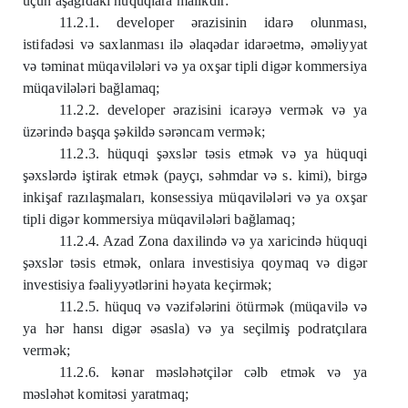
üçün aşağıdakı hüquqlara malikdir:
11.2.1. developer ərazisinin idarə olunması,
istifadəsi və saxlanması ilə əlaqədar idarəetmə, əməliyyat
və təminat müqavilələri və ya oxşar tipli digər kommersiya
müqavilələri bağlamaq;
11.2.2. developer ərazisini icarəyə vermək və ya
üzərində başqa şəkildə sərəncam vermək;
11.2.3. hüquqi şəxslər təsis etmək və ya hüquqi
şəxslərdə iştirak etmək (payçı, səhmdar və s. kimi), birgə
inkişaf razılaşmaları, konsessiya müqavilələri və ya oxşar
tipli digər kommersiya müqavilələri bağlamaq;
11.2.4. Azad Zona daxilində və ya xaricində hüquqi
şəxslər təsis etmək, onlara investisiya qoymaq və digər
investisiya fəaliyyətlərini həyata keçirmək;
11.2.5. hüquq və vəzifələrini ötürmək (müqavilə və
ya hər hansı digər əsasla) və ya seçilmiş podratçılara
vermək;
11.2.6. kənar məsləhətçilər cəlb etmək və ya
məsləhət komitəsi yaratmaq;