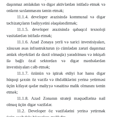
daşınmaz əmlakdan və digər aktivlərdən istifadə etmək və
onların saxlanmasını təmin etmək;
11.1.4. developer ərazisində kommunal və digər
təchizatçıların fəaliyyətini əlaqələndirmək;
11.1.5. developer ərazisində qabaqcıl texnoloji
vasitələrdən istifadə etmək;
11.1.6. Azad Zonaya yerli və xarici investisiyaları,
xüsusən əsas infrastrukturun (o cümlədən zəruri daşınmaz
əmlak obyektləri də daxil olmaqla) yaradılması və inkişafı
ilə bağlı özəl sektordan və digər mənbələrdən
investisiyaları cəlb etmək;
11.1.7. özünün və iştirak etdiyi hər hansı digər
hüquqi şəxsin öz vəzifə və öhdəliklərini yerinə yetirməsi
üçün kifayət qədər maliyyə vəsaitinə malik olmasını təmin
etmək;
11.1.8. Azad Zonanın strateji məqsədlərinə nail
olmaq üçün digər vəzifələr.
11.2. Developer öz vəzifələrini yerinə yetirmək