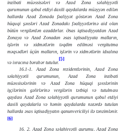
inzibati müəssisələri və Azad Zona səlahiyyətli
qurumunun qəbul etdiyi daxili qaydalarda müəyyən edilən
hallarda Azad Zonada fəaliyyət göstərən Azad Zona
hüquqi şəxsləri Azad Zonadakı fəaliyyətlərinə aid olan
bütün vergilərdən azaddırlar. Əsas iqtisadiyyatdan Azad
Zonaya və Azad Zonadan əsas iqtisadiyyata malların,
işlərin və xidmətlərin təqdim edilməsi vergitutma
məqsədləri üçün malların, işlərin və xidmətlərin idxalına
[5]
və ixracına bərabər tutulur.
16.1-1. Azad Zona rezidentlərinin, Azad Zona
səlahiyyətli qurumunun, Azad Zona inzibati
müəssisələrinin və Azad Zona hüquqi şəxslərinin
işçilərinin gəlirlərinə vergilərin tətbiqi və tutulması
qaydası Azad Zona səlahiyyətli qurumunun qəbul etdiyi
daxili qaydalarla və həmin qaydalarda nəzərdə tutulan
hallarda əsas iqtisadiyyatın qanunvericiliyi ilə tənzimlənir.
[6]
16. 2. Azad Zona səlahiyyətli qurumu, Azad Zona