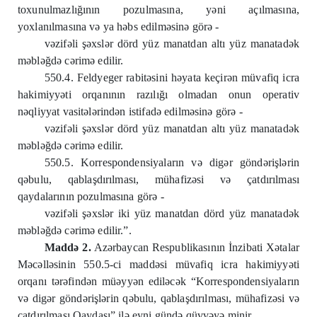
toxunulmazlığının pozulmasına, yəni açılmasına,
yoxlanılmasına və ya həbs edilməsinə görə -
vəzifəli şəxslər dörd yüz manatdan altı yüz manatadək
məbləğdə cərimə edilir.
550.4. Feldyeger rabitəsini həyata keçirən müvafiq icra
hakimiyyəti orqanının razılığı olmadan onun operativ
nəqliyyat vasitələrindən istifadə edilməsinə görə -
vəzifəli şəxslər dörd yüz manatdan altı yüz manatadək
məbləğdə cərimə edilir.
550.5. Korrespondensiyaların və digər göndərişlərin
qəbulu, qablaşdırılması, mühafizəsi və çatdırılması
qaydalarının pozulmasına görə -
vəzifəli şəxslər iki yüz manatdan dörd yüz manatadək
məbləğdə cərimə edilir.”.
Maddə 2.
Azərbaycan Respublikasının İnzibati Xətalar
Məcəlləsinin 550.5-ci maddəsi müvafiq icra hakimiyyəti
orqanı tərəfindən müəyyən ediləcək “Korrespondensiyaların
və digər göndərişlərin qəbulu, qablaşdırılması, mühafizəsi və
çatdırılması Qaydası” ilə eyni gündə qüvvəyə minir.