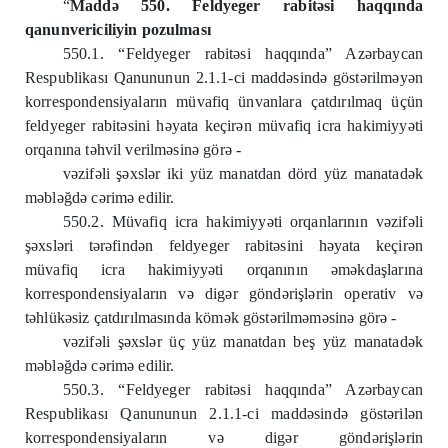
“
Maddə 550. Feldyeger rabitəsi haqqında
qanunvericiliyin pozulması
550.1. “Feldyeger rabitəsi haqqında” Azərbaycan
Respublikası Qanununun 2.1.1-ci maddəsində göstərilməyən
korrespondensiyaların müvafiq ünvanlara çatdırılmaq üçün
feldyeger rabitəsini həyata keçirən müvafiq icra hakimiyyəti
orqanına təhvil verilməsinə görə -
vəzifəli şəxslər iki yüz manatdan dörd yüz manatadək
məbləğdə cərimə edilir.
550.2. Müvafiq icra hakimiyyəti orqanlarının vəzifəli
şəxsləri tərəfindən feldyeger rabitəsini həyata keçirən
müvafiq icra hakimiyyəti orqanının əməkdaşlarına
korrespondensiyaların və digər göndərişlərin operativ və
təhlükəsiz çatdırılmasında kömək göstərilməməsinə görə -
vəzifəli şəxslər üç yüz manatdan beş yüz manatadək
məbləğdə cərimə edilir.
550.3. “Feldyeger rabitəsi haqqında” Azərbaycan
Respublikası Qanununun 2.1.1-ci maddəsində göstərilən
korrespondensiyaların və digər göndərişlərin