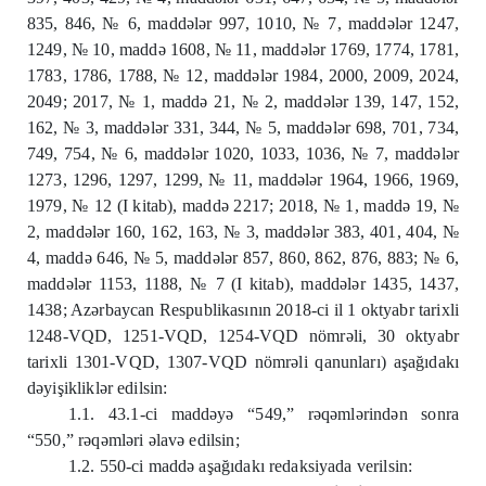
835, 846, № 6, maddələr 997, 1010, № 7, maddələr 1247,
1249, № 10, maddə 1608, № 11, maddələr 1769, 1774, 1781,
1783, 1786, 1788, № 12, maddələr 1984, 2000, 2009, 2024,
2049; 2017, № 1, maddə 21, № 2, maddələr 139, 147, 152,
162, № 3, maddələr 331, 344, № 5, maddələr 698, 701, 734,
749, 754, № 6, maddələr 1020, 1033, 1036, № 7, maddələr
1273, 1296, 1297, 1299, № 11, maddələr 1964, 1966, 1969,
1979, № 12 (I kitab), maddə 2217; 2018, № 1, maddə 19, №
2, maddələr 160, 162, 163, № 3, maddələr 383, 401, 404, №
4, maddə 646, № 5, maddələr 857, 860, 862, 876, 883; № 6,
maddələr 1153, 1188, № 7 (I kitab), maddələr 1435, 1437,
1438; Azərbaycan Respublikasının 2018-ci il 1 oktyabr tarixli
1248-VQD, 1251-VQD, 1254-VQD nömrəli, 30 oktyabr
tarixli 1301-VQD, 1307-VQD nömrəli qanunları) aşağıdakı
dəyişikliklər edilsin:
1.1. 43.1-ci maddəyə “
549,”
rəqəmlərindən sonra
“
550,”
rəqəmləri əlavə edilsin;
1.2. 550-ci maddə aşağıdakı redaksiyada verilsin: