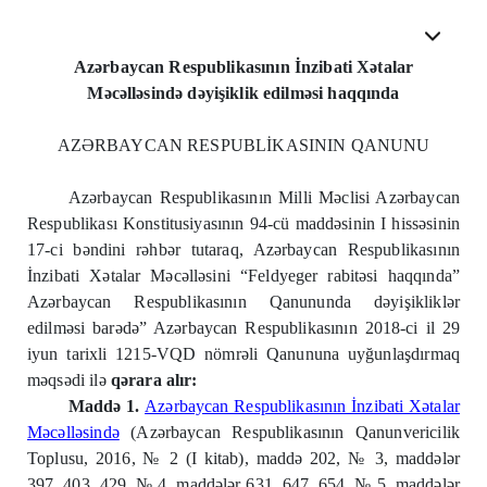
Azərbaycan Respublikasının İnzibati Xətalar
Məcəlləsində dəyişiklik edilməsi haqqında
AZƏRBAYCAN RESPUBLİKASININ QANUNU
Azərbaycan Respublikasının Milli Məclisi Azərbaycan
Respublikası Konstitusiyasının 94-cü maddəsinin I hissəsinin
17-ci bəndini rəhbər tutaraq, Azərbaycan Respublikasının
İnzibati Xətalar Məcəlləsini “Feldyeger rabitəsi haqqında”
Azərbaycan Respublikasının Qanununda dəyişikliklər
edilməsi barədə” Azərbaycan Respublikasının 2018-ci il 29
iyun tarixli 1215-VQD nömrəli Qanununa uyğunlaşdırmaq
məqsədi ilə
qərara alır:
Maddə 1.
Azərbaycan Respublikasının İnzibati Xətalar
Məcəlləsində
(Azərbaycan Respublikasının Qanunvericilik
Toplusu, 2016, № 2 (I kitab), maddə 202, № 3, maddələr
397, 403, 429, № 4, maddələr 631, 647, 654, № 5, maddələr