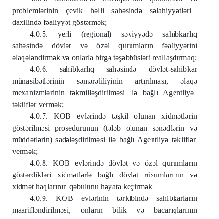
probleml
ə
rinin çevik h
ə
lli sah
ə
sind
ə
s
ə
lahiyy
ə
tl
ə
ri
daxilind
ə
f
ə
aliyy
ə
t göst
ə
rm
ə
k;
4.0.5. yerli (regional) s
ə
viyy
ə
d
ə
sahibkarlıq
sah
ə
sind
ə
dövl
ə
t v
ə
öz
ə
l qurumların f
ə
aliyy
ə
tini
ə
laq
ə
l
ə
ndirm
ə
k v
ə
onlarla birg
ə
t
ə
ş
ə
bbüsl
ə
ri reallaşdırmaq;
4.0.6. sahibkarlıq sah
ə
sind
ə
dövl
ə
t-sahibkar
münasib
ə
tl
ə
rinin s
ə
m
ə
r
ə
liliyinin artırılması,
ə
laq
ə
mexanizml
ə
rinin t
ə
kmill
ə
şdirilm
ə
si il
ə
bağlı Agentliy
ə
t
ə
klifl
ə
r verm
ə
k;
4.0.7. KOB evl
ə
rind
ə
t
ə
şkil olunan xidm
ə
tl
ə
rin
göst
ə
rilm
ə
si prosedurunun (t
ə
l
ə
b olunan s
ə
n
ə
dl
ə
rin v
ə
müdd
ə
tl
ə
rin) sad
ə
l
ə
şdirilm
ə
si il
ə
bağlı Agentliy
ə
t
ə
klifl
ə
r
verm
ə
k;
4.0.8. KOB evl
ə
rind
ə
dövl
ə
t v
ə
öz
ə
l qurumların
göst
ə
rdikl
ə
ri xidm
ə
tl
ə
rl
ə
bağlı dövl
ə
t rüsumlarının v
ə
xidm
ə
t haqlarının q
ə
bulunu h
ə
yata keçirm
ə
k;
4.0.9. KOB evl
ə
rinin t
ə
rkibind
ə
sahibkarların
maarifl
ə
ndirilm
ə
si, onların bilik v
ə
bacarıqlarının