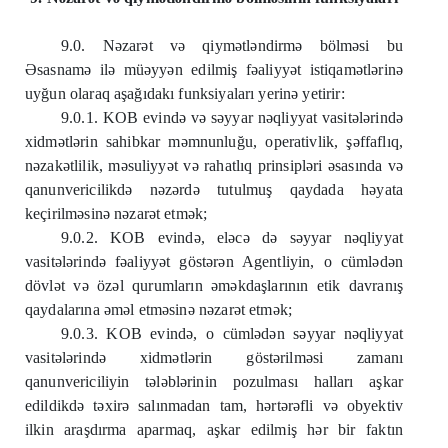
9.0. Nəzarət və qiymətləndirmə bölməsi bu
Əsasnamə ilə müəyyən edilmiş fəaliyyət istiqamətlərinə
uyğun olaraq aşağıdakı funksiyaları yerinə yetirir:
9.0.1. KOB evində və səyyar nəqliyyat vasitələrində
xidmətlərin sahibkar məmnunluğu, operativlik, şəffaflıq,
nəzakətlilik, məsuliyyət və rahatlıq prinsipləri əsasında və
qanunvericilikdə nəzərdə tutulmuş qaydada həyata
keçirilməsinə nəzarət etmək;
9.0.2. KOB evində, eləcə də səyyar nəqliyyat
vasitələrində fəaliyyət göstərən Agentliyin, o cümlədən
dövlət və özəl qurumların əməkdaşlarının etik davranış
qaydalarına əməl etməsinə nəzarət etmək;
9.0.3. KOB evində, o cümlədən səyyar nəqliyyat
vasitələrində xidmətlərin göstərilməsi zamanı
qanunvericiliyin tələblərinin pozulması halları aşkar
edildikdə təxirə salınmadan tam, hərtərəfli və obyektiv
ilkin araşdırma aparmaq, aşkar edilmiş hər bir faktın