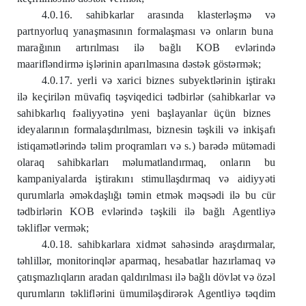
4.0.16. sahibkarlar arasında klasterl
ə
şm
ə
v
ə
partnyorluq yanaşmasının formalaşması v
ə
onların buna
marağının artırılması il
ə
bağlı KOB evl
ə
rind
ə
maarifl
ə
ndirm
ə
işl
ə
rinin aparılmasına d
ə
st
ə
k göst
ə
rm
ə
k;
4.0.17. yerli v
ə
xarici biznes subyektl
ə
rinin iştirakı
il
ə
keçiril
ə
n müvafiq t
ə
şviqedici t
ə
dbirl
ə
r (sahibkarlar v
ə
sahibkarlıq f
ə
aliyy
ə
tin
ə
yeni başlayanlar üçün biznes
ideyalarının formalaşdırılması, biznesin t
ə
şkili v
ə
inkişafı
istiqam
ə
tl
ə
rind
ə
t
ə
lim proqramları v
ə
s.) bar
ə
d
ə
müt
ə
madi
olaraq sahibkarları m
ə
lumatlandırmaq, onların bu
kampaniyalarda iştirakını stimullaşdırmaq v
ə
aidiyy
ə
ti
qurumlarla
ə
m
ə
kdaşlığı t
ə
min etm
ə
k m
ə
qs
ə
di il
ə
bu cür
t
ə
dbirl
ə
rin KOB evl
ə
rind
ə
t
ə
şkili il
ə
bağlı Agentliy
ə
t
ə
klifl
ə
r verm
ə
k;
4.0.18. sahibkarlara xidm
ə
t sah
ə
sind
ə
araşdırmalar,
t
ə
hlill
ə
r, monitorinql
ə
r aparmaq, hesabatlar hazırlamaq v
ə
çatışmazlıqların aradan qaldırılması il
ə
bağlı dövl
ə
t v
ə
öz
ə
l
qurumların t
ə
klifl
ə
rini ümumil
ə
şdir
ə
r
ə
k Agentliy
ə
t
ə
qdim