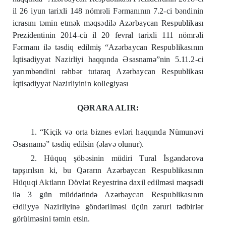
il 26 iyun tarixli 148 nömr
ə
li F
ə
rmanının 7.2-ci b
ə
ndinin
icrasını t
ə
min etm
ə
k m
ə
qs
ə
dil
ə
Az
ə
rbaycan Respublikası
Prezidentinin 2014-cü il 20 fevral tarixli 111 nömr
ə
li
F
ə
rmanı il
ə
t
ə
sdiq edilmiş “Az
ə
rbaycan Respublikasının
İqtisadiyyat Nazirliyi haqqında
Ə
sasnam
ə
”nin 5.11.2-ci
yarımb
ə
ndini r
ə
hb
ə
r tutaraq Az
ə
rbaycan Respublikası
İqtisadiyyat Nazirliyinin kollegiyası
Q
Ə
RARA ALIR:
1. “Kiçik v
ə
orta biznes evl
ə
ri haqqında Nümun
ə
vi
Ə
sasnam
ə
” t
ə
sdiq edilsin (
ə
lav
ə
olunur).
2. Hüquq şöb
ə
sinin müdiri Tural İsg
ə
nd
ə
rova
tapşırılsın ki, bu Q
ə
rarın Az
ə
rbaycan Respublikasının
Hüquqi Aktların Dövl
ə
t Reyestrin
ə
daxil edilm
ə
si m
ə
qs
ə
di
il
ə
3 gün müdd
ə
tind
ə
Az
ə
rbaycan Respublikasının
Ə
dliyy
ə
Nazirliyin
ə
gönd
ə
rilm
ə
si üçün z
ə
ruri t
ə
dbirl
ə
r
görülm
ə
sini t
ə
min etsin.