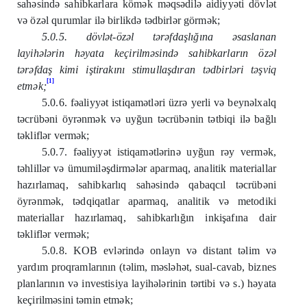
sahəsində sahibkarlara kömək məqsədilə aidiyyəti dövlət
və özəl qurumlar ilə birlikdə tədbirlər görmək;
5.0.5. dövlət-özəl tərəfdaşlığına əsaslanan
layihələrin həyata keçirilməsində sahibkarların özəl
tərəfdaş kimi iştirakını stimullaşdıran tədbirləri təşviq
[1]
etmək;
5.0.6. fəaliyyət istiqamətləri üzrə yerli və beynəlxalq
təcrübəni öyrənmək və uyğun təcrübənin tətbiqi ilə bağlı
təkliflər vermək;
5.0.7. fəaliyyət istiqamətlərinə uyğun rəy vermək,
təhlillər və ümumiləşdirmələr aparmaq, analitik materiallar
hazırlamaq, sahibkarlıq sahəsində qabaqcıl təcrübəni
öyrənmək, tədqiqatlar aparmaq, analitik və metodiki
materiallar hazırlamaq, sahibkarlığın inkişafına dair
təkliflər vermək;
5.0.8. KOB evlərində onlayn və distant təlim və
yardım proqramlarının (təlim, məsləhət, sual-cavab, biznes
planlarının və investisiya layihələrinin tərtibi və s.) həyata
keçirilməsini təmin etmək;