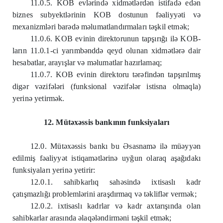
11.0.5. KOB evlərində xidmətlərdən istifadə edən
biznes subyektlərinin KOB dostunun fəaliyyəti və
mexanizmləri barədə məlumatlandırmaları təşkil etmək;
11.0.6. KOB evinin direktorunun tapşırığı ilə KOB-
ların 11.0.1-ci yarımbənddə qeyd olunan xidmətlərə dair
hesabatlar, arayışlar və məlumatlar hazırlamaq;
11.0.7. KOB evinin direktoru tərəfindən tapşırılmış
digər vəzifələri (funksional vəzifələr istisna olmaqla)
yerinə yetirmək.
12. Mütəxəssis bankının funksiyaları
12.0. Mütəxəssis bankı bu Əsasnamə ilə müəyyən
edilmiş fəaliyyət istiqamətlərinə uyğun olaraq aşağıdakı
funksiyaları yerinə yetirir:
12.0.1. sahibkarlıq sahəsində ixtisaslı kadr
çatışmazlığı problemlərini araşdırmaq və təkliflər vermək;
12.0.2. ixtisaslı kadrlar və kadr axtarışında olan
sahibkarlar arasında əlaqələndirməni təşkil etmək;