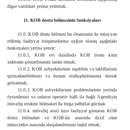
digər vəzifələri yerinə yetirmək.
11. KOB dostu bölməsinin funksiyaları
11.0. KOB dostu bölməsi bu Əsasnamə ilə müəyyən
edilmiş fəaliyyət istiqamətlərinə uyğun olaraq aşağıdakı
funksiyaları yerinə yetirir:
11.0.1. KOB evi daxilində KOB dostu kimi
xidmətin göstərilməsini təmin etmək;
11.0.2. KOB subyektlərinin təşəbbüs və təkliflərinin
qiymətləndirilməsi və bunun reallaşdırılmasına dəstək
göstərmək;
11.0.3. KOB subyektlərinin problemlərinin yerində
öyrənilməsi və onların operativ həlli ilə bağlı Agentliyin
müvafiq struktur bölmələri ilə birgə tədbirlər görmək
11.0.4. müvafiq ərazi üzrə fəaliyyət göstərən KOB
dostu bölmələri və KOB-lar arasında daxil olan
müraciətlər əsasında əlaqələndirməni təşkil etmək;