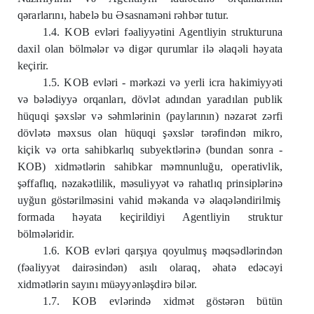
q
ə
rarlarını, habel
ə
bu
Ə
sasnam
ə
ni r
ə
hb
ə
r tutur.
1.4. KOB evl
ə
ri f
ə
aliyy
ə
tini Agentliyin strukturuna
daxil olan bölm
ə
l
ə
r v
ə
dig
ə
r qurumlar il
ə
ə
laq
ə
li h
ə
yata
keçirir.
1.5. KOB evl
ə
ri - m
ə
rk
ə
zi v
ə
yerli icra hakimiyy
ə
ti
v
ə
b
ə
l
ə
diyy
ə
orqanları, dövl
ə
t adından yaradılan publik
hüquqi ş
ə
xsl
ə
r v
ə
s
ə
hml
ə
rinin (paylarının) n
ə
zar
ə
t z
ə
rfi
dövl
ə
t
ə
m
ə
xsus olan hüquqi ş
ə
xsl
ə
r t
ə
r
ə
find
ə
n mikro,
kiçik v
ə
orta sahibkarlıq subyektl
ə
rin
ə
(bundan sonra -
KOB) xidm
ə
tl
ə
rin sahibkar m
ə
mnunluğu, operativlik,
ş
ə
ffaflıq, n
ə
zak
ə
tlilik, m
ə
suliyy
ə
t v
ə
rahatlıq prinsipl
ə
rin
ə
uyğun göst
ə
rilm
ə
sini vahid m
ə
kanda v
ə
ə
laq
ə
l
ə
ndirilmiş
formada h
ə
yata keçirildiyi Agentliyin struktur
bölm
ə
l
ə
ridir.
1.6. KOB evl
ə
ri qarşıya qoyulmuş m
ə
qs
ə
dl
ə
rind
ə
n
(f
ə
aliyy
ə
t dair
ə
sind
ə
n) asılı olaraq,
ə
hat
ə
ed
ə
c
ə
yi
xidm
ə
tl
ə
rin sayını mü
ə
yy
ə
nl
ə
şdir
ə
bil
ə
r.
1.7. KOB evl
ə
rind
ə
xidm
ə
t göst
ə
r
ə
n bütün