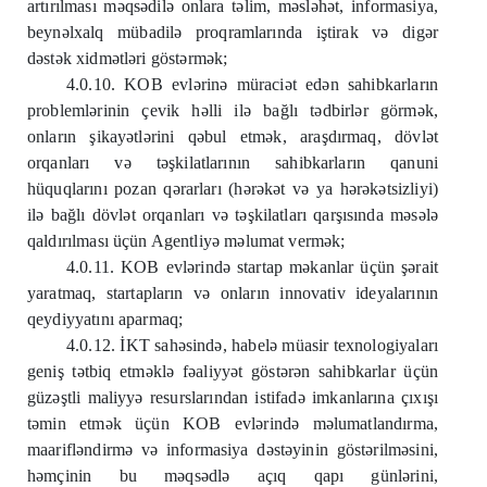
artırılması m
ə
qs
ə
dil
ə
onlara t
ə
lim, m
ə
sl
ə
h
ə
t, informasiya,
beyn
ə
lxalq mübadil
ə
proqramlarında iştirak v
ə
dig
ə
r
d
ə
st
ə
k xidm
ə
tl
ə
ri göst
ə
rm
ə
k;
4.0.10. KOB evl
ə
rin
ə
müraci
ə
t ed
ə
n sahibkarların
probleml
ə
rinin çevik h
ə
lli il
ə
bağlı t
ə
dbirl
ə
r görm
ə
k,
onların şikay
ə
tl
ə
rini q
ə
bul etm
ə
k, araşdırmaq, dövl
ə
t
orqanları v
ə
t
ə
şkilatlarının sahibkarların qanuni
hüquqlarını pozan q
ə
rarları (h
ə
r
ə
k
ə
t v
ə
ya h
ə
r
ə
k
ə
tsizliyi)
il
ə
bağlı dövl
ə
t orqanları v
ə
t
ə
şkilatları qarşısında m
ə
s
ə
l
ə
qaldırılması üçün Agentliy
ə
m
ə
lumat verm
ə
k;
4.0.11. KOB evl
ə
rind
ə
startap m
ə
kanlar üçün ş
ə
rait
yaratmaq, startapların v
ə
onların innovativ ideyalarının
qeydiyyatını aparmaq;
4.0.12. İKT sah
ə
sind
ə
, habel
ə
müasir texnologiyaları
geniş t
ə
tbiq etm
ə
kl
ə
f
ə
aliyy
ə
t göst
ə
r
ə
n sahibkarlar üçün
güz
ə
ştli maliyy
ə
resurslarından istifad
ə
imkanlarına çıxışı
t
ə
min etm
ə
k üçün KOB evl
ə
rind
ə
m
ə
lumatlandırma,
maarifl
ə
ndirm
ə
v
ə
informasiya d
ə
st
ə
yinin göst
ə
rilm
ə
sini,
h
ə
mçinin bu m
ə
qs
ə
dl
ə
açıq qapı günl
ə
rini,