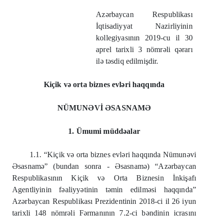
Az
ə
rbaycan Respublikası
İqtisadiyyat Nazirliyinin
kollegiyasının 2019-cu il 30
aprel tarixli 3 nömr
ə
li q
ə
rarı
il
ə
t
ə
sdiq edilmişdir.
Kiçik v
ə
orta biznes evl
ə
ri haqqında
NÜMUN
Ə
Vİ
Ə
SASNAM
Ə
1. Ümumi müdd
ə
alar
1.1. “Kiçik v
ə
orta biznes evl
ə
ri haqqında Nümun
ə
vi
Ə
sasnam
ə
” (bundan sonra -
Ə
sasnam
ə
) “Az
ə
rbaycan
Respublikasının Kiçik v
ə
Orta Biznesin İnkişafı
Agentliyinin f
ə
aliyy
ə
tinin t
ə
min edilm
ə
si haqqında”
Az
ə
rbaycan Respublikası Prezidentinin 2018-ci il 26 iyun
tarixli 148 nömr
ə
li F
ə
rmanının 7.2-ci b
ə
ndinin icrasını