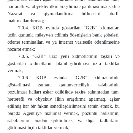
hərtərəfli və obyektiv ilkin araşdırma aparılması məqsədilə
Nəzarət və qiymətləndirmə bölməsini ətraflı
məlumatlandırmaq;
7.0.4. KOB evində göstərilən “G2B” xidmətləri
üçün qanunla müəyyən edilmiş ödənişlərin bank şöbələri,
ödəmə terminalları və ya internet vasitəsilə ödənilməsinə
nəzarət etmək;
7.0.5. “G2B” üzrə yeni xidmətlərinin təşkili və
göstərilən xidmətlərin təkmilləşdirilməsi üzrə təkliflər
vermək;
7.0.6. KOB evində “G2B” xidmətlərinin
göstərilməsi zamanı qanunvericiliyin tələblərinin
pozulması halları aşkar edildikdə təxirə salınmadan tam,
hərtərəfli və obyektiv ilkin araşdırma aparmaq, aşkar
edilmiş hər bir faktın sənədləşdirilməsini təmin etmək, bu
barədə Agentliyə məlumat vermək, pozuntu hallarının,
səbəblərinin aradan qaldırılması və digər tədbirlərin
görülməsi üçün təkliflər vermək;