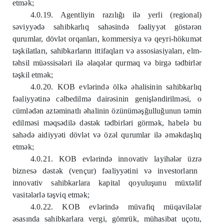
etm
ə
k;
4.0.19. Agentliyin razılığı il
ə
yerli (regional)
s
ə
viyy
ə
d
ə
sahibkarlıq sah
ə
sind
ə
f
ə
aliyy
ə
t göst
ə
r
ə
n
qurumlar, dövl
ə
t orqanları, kommersiya v
ə
qeyri-hökum
ə
t
t
ə
şkilatları, sahibkarların ittifaqları v
ə
assosiasiyaları, elm-
t
ə
hsil mü
ə
ssis
ə
l
ə
ri il
ə
ə
laq
ə
l
ə
r qurmaq v
ə
birg
ə
t
ə
dbirl
ə
r
t
ə
şkil etm
ə
k;
4.0.20. KOB evl
ə
rind
ə
ölk
ə
ə
halisinin sahibkarlıq
f
ə
aliyy
ə
tin
ə
c
ə
lbedilm
ə
dair
ə
sinin genişl
ə
ndirilm
ə
si, o
cüml
ə
d
ə
n azt
ə
minatlı
ə
halinin özünüm
ə
şğulluğunun t
ə
min
edilm
ə
si m
ə
qs
ə
dil
ə
d
ə
st
ə
k t
ə
dbirl
ə
ri görm
ə
k, habel
ə
bu
sah
ə
d
ə
aidiyy
ə
ti dövl
ə
t v
ə
öz
ə
l qurumlar il
ə
ə
m
ə
kdaşlıq
etm
ə
k;
4.0.21. KOB evl
ə
rind
ə
innovativ layih
ə
l
ə
r üzr
ə
biznes
ə
d
ə
st
ə
k (vençur) f
ə
aliyy
ə
tini v
ə
investorların
innovativ sahibkarlara kapital qoyuluşunu müxt
ə
lif
vasit
ə
l
ə
rl
ə
t
ə
şviq etmək;
4.0.22. KOB evlərində müvafiq müqavilələr
əsasında sahibkarlara vergi, gömrük, mühasibat uçotu,