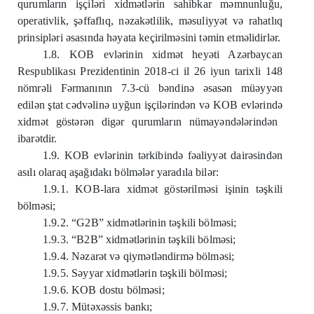
qurumların işçil
ə
ri xidm
ə
tl
ə
rin sahibkar m
ə
mnunluğu,
operativlik, ş
ə
ffaflıq, n
ə
zak
ə
tlilik, m
ə
suliyy
ə
t v
ə
rahatlıq
prinsipl
ə
ri
ə
sasında h
ə
yata keçirilm
ə
sini t
ə
min etm
ə
lidirl
ə
r.
1.8. KOB evl
ə
rinin xidm
ə
t hey
ə
ti Az
ə
rbaycan
Respublikası Prezidentinin 2018-ci il 26 iyun tarixli 148
nömr
ə
li F
ə
rmanının 7.3-cü b
ə
ndin
ə
ə
sas
ə
n mü
ə
yy
ə
n
edil
ə
n ştat c
ə
dv
ə
lin
ə
uyğun işçil
ə
rind
ə
n v
ə
KOB evl
ə
rind
ə
xidm
ə
t göst
ə
r
ə
n dig
ə
r qurumların nümay
ə
nd
ə
l
ə
rind
ə
n
ibar
ə
tdir.
1.9. KOB evl
ə
rinin t
ə
rkibind
ə
f
ə
aliyy
ə
t dair
ə
sind
ə
n
asılı olaraq aşağıdakı bölm
ə
l
ə
r yaradıla bil
ə
r:
1.9.1. KOB-lara xidm
ə
t göst
ə
rilm
ə
si işinin t
ə
şkili
bölm
ə
si;
1.9.2. “G2B” xidm
ə
tl
ə
rinin t
ə
şkili bölm
ə
si;
1.9.3. “B2B” xidm
ə
tl
ə
rinin t
ə
şkili bölm
ə
si;
1.9.4. N
ə
zar
ə
t v
ə
qiym
ə
tl
ə
ndirm
ə
bölm
ə
si;
1.9.5. S
ə
yyar xidm
ə
tl
ə
rin t
ə
şkili bölm
ə
si;
1.9.6. KOB dostu bölm
ə
si;
1.9.7. Müt
ə
x
ə
ssis bankı;