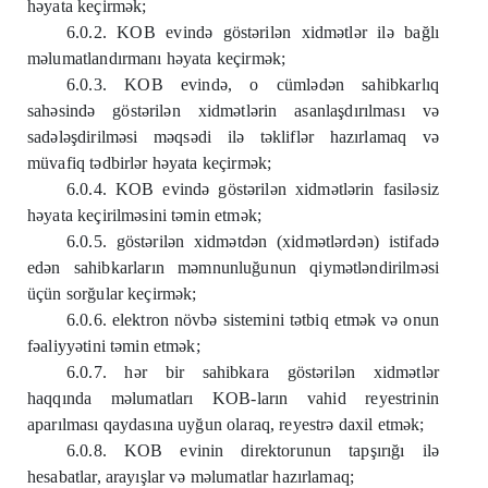
həyata keçirmək;
6.0.2. KOB evində göstərilən xidmətlər ilə bağlı
məlumatlandırmanı həyata keçirmək;
6.0.3. KOB evində, o cümlədən sahibkarlıq
sahəsində göstərilən xidmətlərin asanlaşdırılması və
sadələşdirilməsi məqsədi ilə təkliflər hazırlamaq və
müvafiq tədbirlər həyata keçirmək;
6.0.4. KOB evində göstərilən xidmətlərin fasiləsiz
həyata keçirilməsini təmin etmək;
6.0.5. göstərilən xidmətdən (xidmətlərdən) istifadə
edən sahibkarların məmnunluğunun qiymətləndirilməsi
üçün sorğular keçirmək;
6.0.6. elektron növbə sistemini tətbiq etmək və onun
fəaliyyətini təmin etmək;
6.0.7. hər bir sahibkara göstərilən xidmətlər
haqqında məlumatları KOB-ların vahid reyestrinin
aparılması qaydasına uyğun olaraq, reyestrə daxil etmək;
6.0.8. KOB evinin direktorunun tapşırığı ilə
hesabatlar, arayışlar və məlumatlar hazırlamaq;