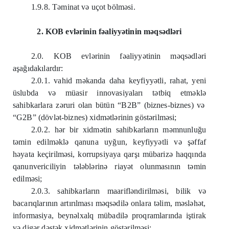
1.9.8. T
ə
minat v
ə
uçot bölm
ə
si.
2. KOB evl
ə
rinin f
ə
aliyy
ə
tinin m
ə
qs
ə
dl
ə
ri
2.0. KOB evl
ə
rinin f
ə
aliyy
ə
tinin m
ə
qs
ə
dl
ə
ri
aşağıdakılardır:
2.0.1. vahid m
ə
kanda daha keyfiyy
ə
tli, rahat, yeni
üslubda v
ə
müasir innovasiyaları t
ə
tbiq etm
ə
kl
ə
sahibkarlara z
ə
ruri olan bütün “B2B” (biznes-biznes) v
ə
“G2B” (dövl
ə
t-biznes) xidm
ə
tl
ə
rinin göst
ə
rilm
ə
si;
2.0.2. h
ə
r bir xidm
ə
tin sahibkarların m
ə
mnunluğu
t
ə
min edilm
ə
kl
ə
qanuna uyğun, keyfiyy
ə
tli v
ə
ş
ə
ffaf
h
ə
yata keçirilm
ə
si, korrupsiyaya qarşı mübariz
ə
haqqında
qanunvericiliyin t
ə
l
ə
bl
ə
rin
ə
riay
ə
t olunmasının t
ə
min
edilm
ə
si;
2.0.3. sahibkarların maarifl
ə
ndirilm
ə
si, bilik v
ə
bacarıqlarının artırılması m
ə
qs
ə
dil
ə
onlara t
ə
lim, m
ə
sl
ə
h
ə
t,
informasiya, beyn
ə
lxalq mübadil
ə
proqramlarında iştirak
v
ə
dig
ə
r d
ə
st
ə
k xidm
ə
tl
ə
rinin göst
ə
rilm
ə
si;