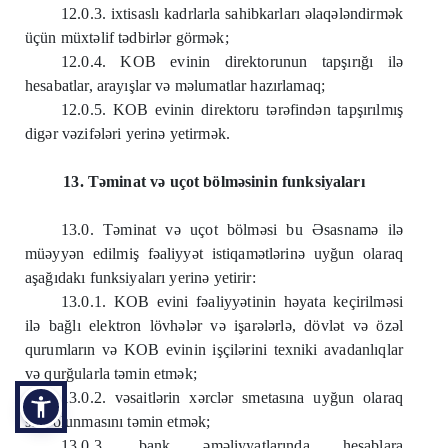
12.0.3. ixtisaslı kadrlarla sahibkarları əlaqələndirmək
üçün müxtəlif tədbirlər görmək;
12.0.4. KOB evinin direktorunun tapşırığı ilə
hesabatlar, arayışlar və məlumatlar hazırlamaq;
12.0.5. KOB evinin direktoru tərəfindən tapşırılmış
digər vəzifələri yerinə yetirmək.
13. Təminat və uçot bölməsinin funksiyaları
13.0. Təminat və uçot bölməsi bu Əsasnamə ilə
müəyyən edilmiş fəaliyyət istiqamətlərinə uyğun olaraq
aşağıdakı funksiyaları yerinə yetirir:
13.0.1. KOB evini fəaliyyətinin həyata keçirilməsi
ilə bağlı elektron lövhələr və işarələrlə, dövlət və özəl
qurumların və KOB evinin işçilərini texniki avadanlıqlar
və qurğularla təmin etmək;
13.0.2. vəsaitlərin xərclər smetasına uyğun olaraq
sərf olunmasını təmin etmək;
13.0.3. bank əməliyyatlarında hesablara