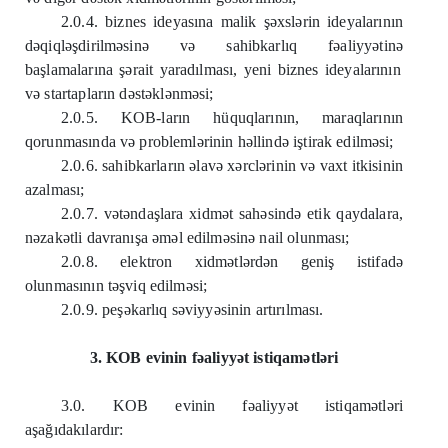
2.0.4. biznes ideyasına malik ş
ə
xsl
ə
rin ideyalarının
d
ə
qiql
ə
şdirilm
ə
sin
ə
v
ə
sahibkarlıq f
ə
aliyy
ə
tin
ə
başlamalarına ş
ə
rait yaradılması, yeni biznes ideyalarının
v
ə
startapların d
ə
st
ə
kl
ə
nm
ə
si;
2.0.5. KOB-ların hüquqlarının, maraqlarının
qorunmasında v
ə
probleml
ə
rinin h
ə
llind
ə
iştirak edilm
ə
si;
2.0.6. sahibkarların
ə
lav
ə
x
ə
rcl
ə
rinin v
ə
vaxt itkisinin
azalması;
2.0.7. v
ə
t
ə
ndaşlara xidm
ə
t sah
ə
sind
ə
etik qaydalara,
n
ə
zak
ə
tli davranışa
ə
m
ə
l edilm
ə
sin
ə
nail olunması;
2.0.8. elektron xidm
ə
tl
ə
rd
ə
n geniş istifad
ə
olunmasının t
ə
şviq edilm
ə
si;
2.0.9. peş
ə
karlıq s
ə
viyy
ə
sinin artırılması.
3. KOB evinin f
ə
aliyy
ə
t istiqam
ə
tl
ə
ri
3.0. KOB evinin f
ə
aliyy
ə
t istiqam
ə
tl
ə
ri
aşağıdakılardır: