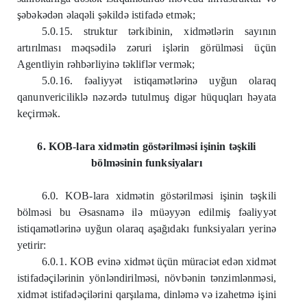
şəbəkədən əlaqəli şəkildə istifadə etmək;
5.0.15. struktur tərkibinin, xidmətlərin sayının
artırılması məqsədilə zəruri işlərin görülməsi üçün
Agentliyin rəhbərliyinə təkliflər vermək;
5.0.16. fəaliyyət istiqamətlərinə uyğun olaraq
qanunvericiliklə nəzərdə tutulmuş digər hüquqları həyata
keçirmək.
6. KOB-lara xidmətin göstərilməsi işinin təşkili
bölməsinin funksiyaları
6.0. KOB-lara xidmətin göstərilməsi işinin təşkili
bölməsi bu Əsasnamə ilə müəyyən edilmiş fəaliyyət
istiqamətlərinə uyğun olaraq aşağıdakı funksiyaları yerinə
yetirir:
6.0.1. KOB evinə xidmət üçün müraciət edən xidmət
istifadəçilərinin yönləndirilməsi, növbənin tənzimlənməsi,
xidmət istifadəçilərini qarşılama, dinləmə və izahetmə işini