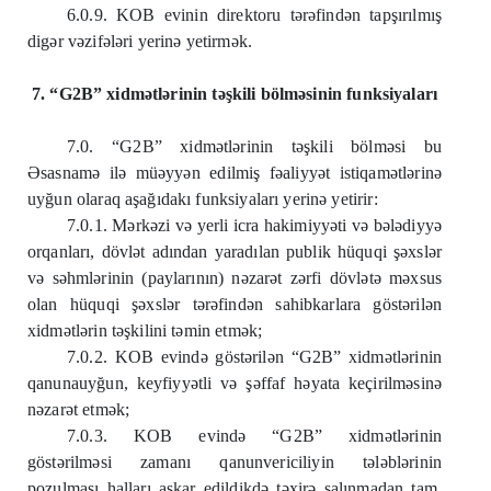
6.0.9. KOB evinin direktoru tərəfindən tapşırılmış
digər vəzifələri yerinə yetirmək.
7. “G2B” xidmətlərinin təşkili bölməsinin funksiyaları
7.0. “G2B” xidmətlərinin təşkili bölməsi bu
Əsasnamə ilə müəyyən edilmiş fəaliyyət istiqamətlərinə
uyğun olaraq aşağıdakı funksiyaları yerinə yetirir:
7.0.1. Mərkəzi və yerli icra hakimiyyəti və bələdiyyə
orqanları, dövlət adından yaradılan publik hüquqi şəxslər
və səhmlərinin (paylarının) nəzarət zərfi dövlətə məxsus
olan hüquqi şəxslər tərəfindən sahibkarlara göstərilən
xidmətlərin təşkilini təmin etmək;
7.0.2. KOB evində göstərilən “G2B” xidmətlərinin
qanunauyğun, keyfiyyətli və şəffaf həyata keçirilməsinə
nəzarət etmək;
7.0.3. KOB evində “G2B” xidmətlərinin
göstərilməsi zamanı qanunvericiliyin tələblərinin
pozulması halları aşkar edildikdə təxirə salınmadan tam,