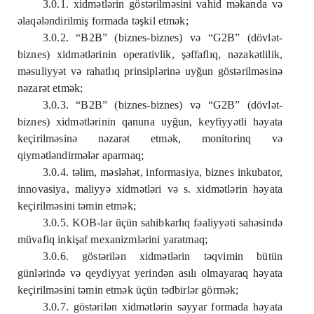
3.0.1. xidm
ə
tl
ə
rin göst
ə
rilm
ə
sini vahid m
ə
kanda v
ə
ə
laq
ə
l
ə
ndirilmiş formada t
ə
şkil etm
ə
k;
3.0.2. “B2B” (biznes-biznes) v
ə
“G2B” (dövl
ə
t-
biznes) xidm
ə
tl
ə
rinin operativlik, ş
ə
ffaflıq, n
ə
zak
ə
tlilik,
m
ə
suliyy
ə
t v
ə
rahatlıq prinsipl
ə
rin
ə
uyğun göst
ə
rilm
ə
sin
ə
n
ə
zar
ə
t etm
ə
k;
3.0.3. “B2B” (biznes-biznes) v
ə
“G2B” (dövl
ə
t-
biznes) xidm
ə
tl
ə
rinin qanuna uyğun, keyfiyy
ə
tli h
ə
yata
keçirilm
ə
sin
ə
n
ə
zar
ə
t etm
ə
k, monitorinq v
ə
qiym
ə
tl
ə
ndirm
ə
l
ə
r aparmaq;
3.0.4. t
ə
lim, m
ə
sl
ə
h
ə
t, informasiya, biznes inkubator,
innovasiya, maliyy
ə
xidm
ə
tl
ə
ri v
ə
s. xidm
ə
tl
ə
rin h
ə
yata
keçirilm
ə
sini t
ə
min etm
ə
k;
3.0.5. KOB-lar üçün sahibkarlıq f
ə
aliyy
ə
ti sah
ə
sind
ə
müvafiq inkişaf mexanizml
ə
rini yaratmaq;
3.0.6. göst
ə
ril
ə
n xidm
ə
tl
ə
rin t
ə
qvimin bütün
günl
ə
rind
ə
v
ə
qeydiyyat yerind
ə
n asılı olmayaraq h
ə
yata
keçirilm
ə
sini t
ə
min etm
ə
k üçün t
ə
dbirl
ə
r görm
ə
k;
3.0.7. göst
ə
ril
ə
n xidm
ə
tl
ə
rin s
ə
yyar formada h
ə
yata