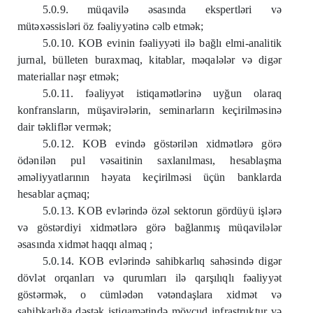
5.0.9. müqavilə əsasında ekspertləri və
mütəxəssisləri öz fəaliyyətinə cəlb etmək;
5.0.10. KOB evinin fəaliyyəti ilə bağlı elmi-analitik
jurnal, bülleten buraxmaq, kitablar, məqalələr və digər
materiallar nəşr etmək;
5.0.11. fəaliyyət istiqamətlərinə uyğun olaraq
konfransların, müşavirələrin, seminarların keçirilməsinə
dair təkliflər vermək;
5.0.12. KOB evində göstərilən xidmətlərə görə
ödənilən pul vəsaitinin saxlanılması, hesablaşma
əməliyyatlarının həyata keçirilməsi üçün banklarda
hesablar açmaq;
5.0.13. KOB evlərində özəl sektorun gördüyü işlərə
və göstərdiyi xidmətlərə görə bağlanmış müqavilələr
əsasında xidmət haqqı almaq ;
5.0.14. KOB evlərində sahibkarlıq sahəsində digər
dövlət orqanları və qurumları ilə qarşılıqlı fəaliyyət
göstərmək, o cümlədən vətəndaşlara xidmət və
sahibkarlığa dəstək istiqamətində mövcud infrastruktur və