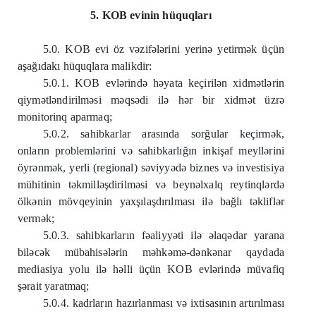
5. KOB evinin hüquqları
5.0. KOB evi öz vəzifələrini yerinə yetirmək üçün
aşağıdakı hüquqlara malikdir:
5.0.1. KOB evlərində həyata keçirilən xidmətlərin
qiymətləndirilməsi məqsədi ilə hər bir xidmət üzrə
monitorinq aparmaq;
5.0.2. sahibkarlar arasında sorğular keçirmək,
onların problemlərini və sahibkarlığın inkişaf meyllərini
öyrənmək, yerli (regional) səviyyədə biznes və investisiya
mühitinin təkmilləşdirilməsi və beynəlxalq reytinqlərdə
ölkənin mövqeyinin yaxşılaşdırılması ilə bağlı təkliflər
vermək;
5.0.3. sahibkarların fəaliyyəti ilə əlaqədar yarana
biləcək mübahisələrin məhkəmə-dənkənar qaydada
mediasiya yolu ilə həlli üçün KOB evlərində müvafiq
şərait yaratmaq;
5.0.4. kadrların hazırlanması və ixtisasının artırılması