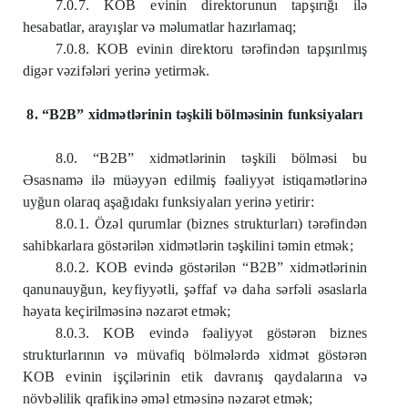
7.0.7. KOB evinin direktorunun tapşırığı ilə
hesabatlar, arayışlar və məlumatlar hazırlamaq;
7.0.8. KOB evinin direktoru tərəfindən tapşırılmış
digər vəzifələri yerinə yetirmək.
8. “B2B” xidmətlərinin təşkili bölməsinin funksiyaları
8.0. “B2B” xidmətlərinin təşkili bölməsi bu
Əsasnamə ilə müəyyən edilmiş fəaliyyət istiqamətlərinə
uyğun olaraq aşağıdakı funksiyaları yerinə yetirir:
8.0.1. Özəl qurumlar (biznes strukturları) tərəfindən
sahibkarlara göstərilən xidmətlərin təşkilini təmin etmək;
8.0.2. KOB evində göstərilən “B2B” xidmətlərinin
qanunauyğun, keyfiyyətli, şəffaf və daha sərfəli əsaslarla
həyata keçirilməsinə nəzarət etmək;
8.0.3. KOB evində fəaliyyət göstərən biznes
strukturlarının və müvafiq bölmələrdə xidmət göstərən
KOB evinin işçilərinin etik davranış qaydalarına və
növbəlilik qrafikinə əməl etməsinə nəzarət etmək;