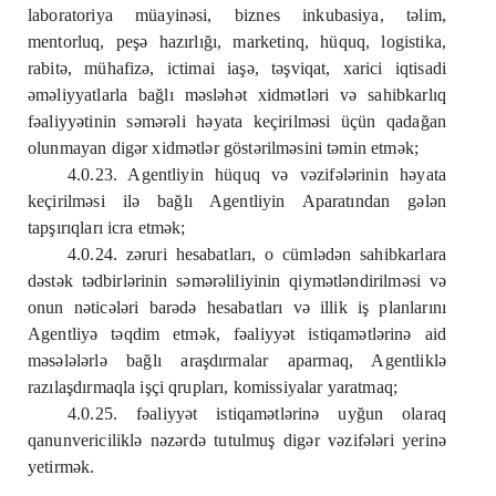
laboratoriya müayinəsi, biznes inkubasiya, təlim,
mentorluq, peşə hazırlığı, marketinq, hüquq, logistika,
rabitə, mühafizə, ictimai iaşə, təşviqat, xarici iqtisadi
əməliyyatlarla bağlı məsləhət xidmətləri və sahibkarlıq
fəaliyyətinin səmərəli həyata keçirilməsi üçün qadağan
olunmayan digər xidmətlər göstərilməsini təmin etmək;
4.0.23. Agentliyin hüquq və vəzifələrinin həyata
keçirilməsi ilə bağlı Agentliyin Aparatından gələn
tapşırıqları icra etmək;
4.0.24. zəruri hesabatları, o cümlədən sahibkarlara
dəstək tədbirlərinin səmərəliliyinin qiymətləndirilməsi və
onun nəticələri barədə hesabatları və illik iş planlarını
Agentliyə təqdim etmək, fəaliyyət istiqamətlərinə aid
məsələlərlə bağlı araşdırmalar aparmaq, Agentliklə
razılaşdırmaqla işçi qrupları, komissiyalar yaratmaq;
4.0.25. fəaliyyət istiqamətlərinə uyğun olaraq
qanunvericiliklə nəzərdə tutulmuş digər vəzifələri yerinə
yetirmək.