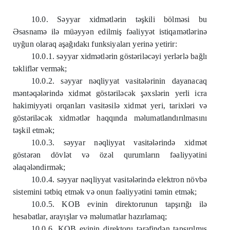
10.0. Səyyar xidmətlərin təşkili bölməsi bu
Əsasnamə ilə müəyyən edilmiş fəaliyyət istiqamətlərinə
uyğun olaraq aşağıdakı funksiyaları yerinə yetirir:
10.0.1. səyyar xidmətlərin göstəriləcəyi yerlərlə bağlı
təkliflər vermək;
10.0.2. səyyar nəqliyyat vasitələrinin dayanacaq
məntəqələrində xidmət göstəriləcək şəxslərin yerli icra
hakimiyyəti orqanları vasitəsilə xidmət yeri, tarixləri və
göstəriləcək xidmətlər haqqında məlumatlandırılmasını
təşkil etmək;
10.0.3. səyyar nəqliyyat vasitələrində xidmət
göstərən dövlət və özəl qurumların fəaliyyətini
əlaqələndirmək;
10.0.4. səyyar nəqliyyat vasitələrində elektron növbə
sistemini tətbiq etmək və onun fəaliyyətini təmin etmək;
10.0.5. KOB evinin direktorunun tapşırığı ilə
hesabatlar, arayışlar və məlumatlar hazırlamaq;
10.0.6. KOB evinin direktoru tərəfindən tapşırılmış