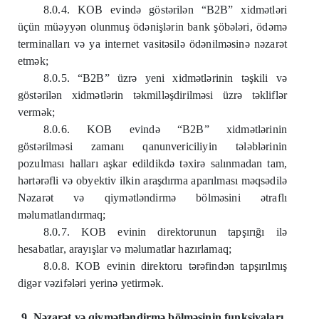
8.0.4. KOB evində göstərilən “B2B” xidmətləri
üçün müəyyən olunmuş ödənişlərin bank şöbələri, ödəmə
terminalları və ya internet vasitəsilə ödənilməsinə nəzarət
etmək;
8.0.5. “B2B” üzrə yeni xidmətlərinin təşkili və
göstərilən xidmətlərin təkmilləşdirilməsi üzrə təkliflər
vermək;
8.0.6. KOB evində “B2B” xidmətlərinin
göstərilməsi zamanı qanunvericiliyin tələblərinin
pozulması halları aşkar edildikdə təxirə salınmadan tam,
hərtərəfli və obyektiv ilkin araşdırma aparılması məqsədilə
Nəzarət və qiymətləndirmə bölməsini ətraflı
məlumatlandırmaq;
8.0.7. KOB evinin direktorunun tapşırığı ilə
hesabatlar, arayışlar və məlumatlar hazırlamaq;
8.0.8. KOB evinin direktoru tərəfindən tapşırılmış
digər vəzifələri yerinə yetirmək.
9. Nəzarət və qiymətləndirmə bölməsinin funksiyaları