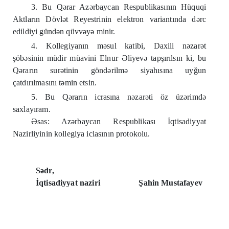
3. Bu Q
ə
rar Az
ə
rbaycan Respublikasının Hüquqi
Aktların Dövl
ə
t Reyestrinin elektron variantında d
ə
rc
edildiyi günd
ə
n qüvv
ə
y
ə
minir.
4. Kollegiyanın m
ə
sul katibi, Daxili n
ə
zar
ə
t
şöb
ə
sinin müdir müavini Elnur
Ə
liyev
ə
tapşırılsın ki, bu
Q
ə
rarın sur
ə
tinin gönd
ə
rilm
ə
siyahısına uyğun
çatdırılmasını t
ə
min etsin.
5. Bu Q
ə
rarın icrasına n
ə
zar
ə
ti öz üz
ə
rimd
ə
saxlayıram.
Ə
sas: Az
ə
rbaycan Respublikası İqtisadiyyat
Nazirliyinin kollegiya iclasının protokolu.
Sədr,
İqtisadiyyat naziri
Şahin Mustafayev