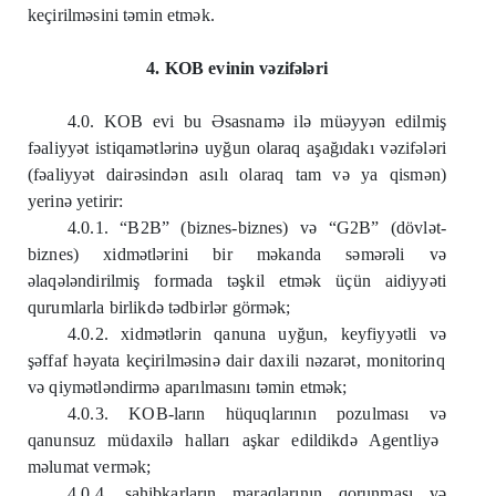
keçirilm
ə
sini t
ə
min etm
ə
k.
4. KOB evinin v
ə
zif
ə
l
ə
ri
4.0. KOB evi bu
Ə
sasnam
ə
il
ə
mü
ə
yy
ə
n edilmiş
f
ə
aliyy
ə
t istiqam
ə
tl
ə
rin
ə
uyğun olaraq aşağıdakı v
ə
zif
ə
l
ə
ri
(f
ə
aliyy
ə
t dair
ə
sind
ə
n asılı olaraq tam v
ə
ya qism
ə
n)
yerin
ə
yetirir:
4.0.1. “B2B” (biznes-biznes) v
ə
“G2B” (dövl
ə
t-
biznes) xidm
ə
tl
ə
rini bir m
ə
kanda s
ə
m
ə
r
ə
li v
ə
ə
laq
ə
l
ə
ndirilmiş formada t
ə
şkil etm
ə
k üçün aidiyy
ə
ti
qurumlarla birlikd
ə
t
ə
dbirl
ə
r görm
ə
k;
4.0.2. xidm
ə
tl
ə
rin qanuna uyğun, keyfiyy
ə
tli v
ə
ş
ə
ffaf h
ə
yata keçirilm
ə
sin
ə
dair daxili n
ə
zar
ə
t, monitorinq
v
ə
qiym
ə
tl
ə
ndirm
ə
aparılmasını t
ə
min etm
ə
k;
4.0.3. KOB-ların hüquqlarının pozulması v
ə
qanunsuz müdaxil
ə
halları aşkar edildikd
ə
Agentliy
ə
m
ə
lumat verm
ə
k;
4.0.4. sahibkarların maraqlarının qorunması v
ə