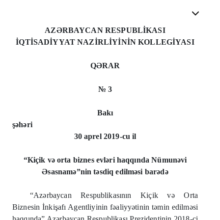
AZƏRBAYCAN RESPUBLİKASI
İQTİSADİYYAT NAZİRLİYİNİN KOLLEGİYASI
QƏRAR
№ 3
Bakı
şəhəri
30 aprel 2019-cu il
“Kiçik v
ə
orta biznes evl
ə
ri haqqında Nümun
ə
vi
Ə
sasnam
ə
”nin t
ə
sdiq edilm
ə
si bar
ə
d
ə
“Az
ə
rbaycan Respublikasının Kiçik v
ə
Orta
Biznesin İnkişafı Agentliyinin f
ə
aliyy
ə
tinin t
ə
min edilm
ə
si
haqqında” Az
ə
rbaycan Respublikası Prezidentinin 2018-ci