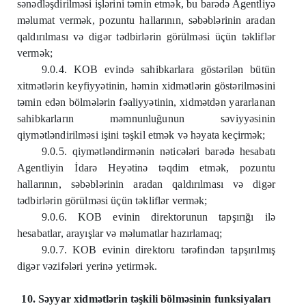
sənədləşdirilməsi işlərini təmin etmək, bu barədə Agentliyə
məlumat vermək, pozuntu hallarının, səbəblərinin aradan
qaldırılması və digər tədbirlərin görülməsi üçün təkliflər
vermək;
9.0.4. KOB evində sahibkarlara göstərilən bütün
xitmətlərin keyfiyyətinin, həmin xidmətlərin göstərilməsini
təmin edən bölmələrin fəaliyyətinin, xidmətdən yararlanan
sahibkarların məmnunluğunun səviyyəsinin
qiymətləndirilməsi işini təşkil etmək və həyata keçirmək;
9.0.5. qiymətləndirmənin nəticələri barədə hesabatı
Agentliyin İdarə Heyətinə təqdim etmək, pozuntu
hallarının, səbəblərinin aradan qaldırılması və digər
tədbirlərin görülməsi üçün təkliflər vermək;
9.0.6. KOB evinin direktorunun tapşırığı ilə
hesabatlar, arayışlar və məlumatlar hazırlamaq;
9.0.7. KOB evinin direktoru tərəfindən tapşırılmış
digər vəzifələri yerinə yetirmək.
10. Səyyar xidmətlərin təşkili bölməsinin funksiyaları