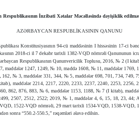
 Respublikasının İnzibati Xətalar Məcəlləsində dəyişiklik edilmə
AZƏRBAYCAN RESPUBLİKASININ QANUNU
blikası Konstitusiyasının 94-cü maddəsinin I hissəsinin 17-ci bənd
asının 2018-ci il 7 dekabr tarixli 1382-VQD nömrəli Qanununun icra
rbaycan Respublikasının Qanunvericilik Toplusu, 2016, № 2 (I kita
 7, maddələr 1247, 1249, № 10, maddə 1608, № 11, maddələr 1769, 1
 162, № 3, maddələr 331, 344, № 5, maddələr 698, 701, 734, 749, 
itab), maddələr 2214, 2217, 2220, 2233, 2237, 2240, 2253, 2256,
60, 862, 876, 883, № 6, maddələr 1153, 1188, № 7 (I kitab), madd
499, 2507, 2512, 2522; 2019, № 1, maddələr 4, 6, 15, 18, 23, 44; 
 1520-VQD, 1522-VQD nömrəli, 29 mart tarixli 1534-VQD, 1538-VQD,
ən sonra “550.2-550.5,” rəqəmləri əlavə edilsin.