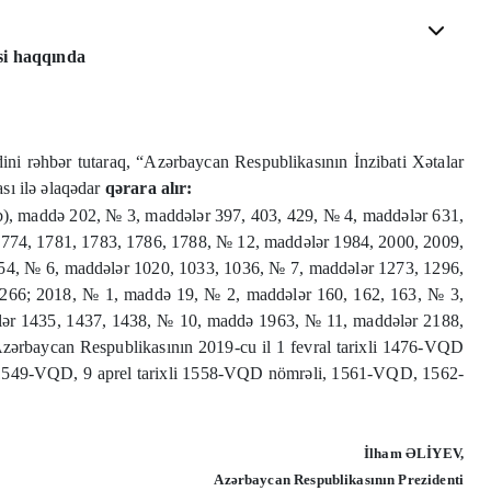
si haqqında
ini rəhbər tutaraq, “Azərbaycan Respublikasının İnzibati Xətalar
sı ilə əlaqədar
qərara alır:
b), maddə 202, № 3, maddələr 397, 403, 429, № 4, maddələr 631,
774, 1781, 1783, 1786, 1788, № 12, maddələr 1984, 2000, 2009,
754, № 6, maddələr 1020, 1033, 1036, № 7, maddələr 1273, 1296,
 2266; 2018, № 1, maddə 19, № 2, maddələr 160, 162, 163, № 3,
ələr 1435, 1437, 1438, № 10, maddə 1963, № 11, maddələr 2188,
Azərbaycan Respublikasının 2019-cu il 1 fevral tarixli 1476-VQD
 1549-VQD, 9 aprel tarixli 1558-VQD nömrəli, 1561-VQD, 1562-
İlham ƏLİYEV,
Azərbaycan Respublikasının Prezidenti