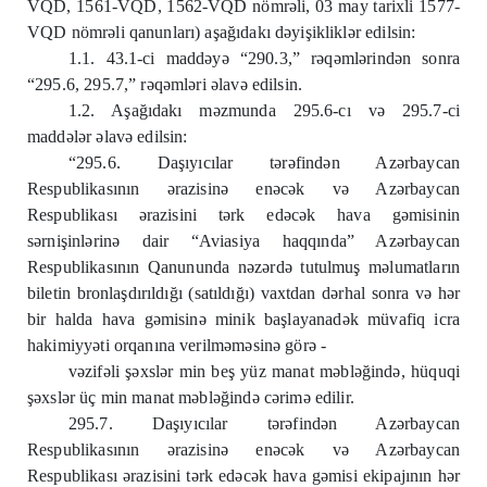
VQD, 1561-VQD, 1562-VQD nömrəli, 03 may tarixli 1577-
VQD nömrəli qanunları) aşağıdakı dəyişikliklər edilsin:
1.1. 43.1-ci maddəyə “290.3,” rəqəmlərindən sonra
“295.6, 295.7,” rəqəmləri əlavə edilsin.
1.2. Aşağıdakı məzmunda 295.6-cı və 295.7-ci
maddələr əlavə edilsin:
“295.6. Daşıyıcılar tərəfindən Azərbaycan
Respublikasının ərazisinə enəcək və Azərbaycan
Respublikası ərazisini tərk edəcək hava gəmisinin
sərnişinlərinə dair “Aviasiya haqqında” Azərbaycan
Respublikasının Qanununda nəzərdə tutulmuş məlumatların
biletin bronlaşdırıldığı (satıldığı) vaxtdan dərhal sonra və hər
bir halda hava gəmisinə minik başlayanadək müvafiq icra
hakimiyyəti orqanına verilməməsinə görə -
vəzifəli şəxslər min beş yüz manat məbləğində, hüquqi
şəxslər üç min manat məbləğində cərimə edilir.
295.7. Daşıyıcılar tərəfindən Azərbaycan
Respublikasının ərazisinə enəcək və Azərbaycan
Respublikası ərazisini tərk edəcək hava gəmisi ekipajının hər