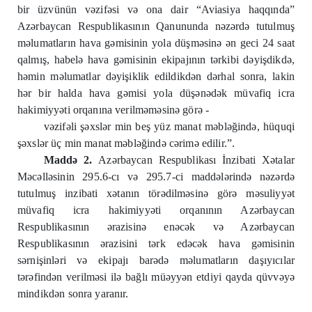
bir üzvünün vəzifəsi və ona dair “Aviasiya haqqında”
Azərbaycan Respublikasının Qanununda nəzərdə tutulmuş
məlumatların hava gəmisinin yola düşməsinə ən geci 24 saat
qalmış, habelə hava gəmisinin ekipajının tərkibi dəyişdikdə,
həmin məlumatlar dəyişiklik edildikdən dərhal sonra, lakin
hər bir halda hava gəmisi yola düşənədək müvafiq icra
hakimiyyəti orqanına verilməməsinə görə -
vəzifəli şəxslər min beş yüz manat məbləğində, hüquqi
şəxslər üç min manat məbləğində cərimə edilir.”.
Maddə 2.
Azərbaycan Respublikası İnzibati Xətalar
Məcəlləsinin 295.6-cı və 295.7-ci maddələrində nəzərdə
tutulmuş inzibati xətanın törədilməsinə görə məsuliyyət
müvafiq icra hakimiyyəti orqanının Azərbaycan
Respublikasının ərazisinə enəcək və Azərbaycan
Respublikasının ərazisini tərk edəcək hava gəmisinin
sərnişinləri və ekipajı barədə məlumatların daşıyıcılar
tərəfindən verilməsi ilə bağlı müəyyən etdiyi qayda qüvvəyə
mindikdən sonra yaranır.