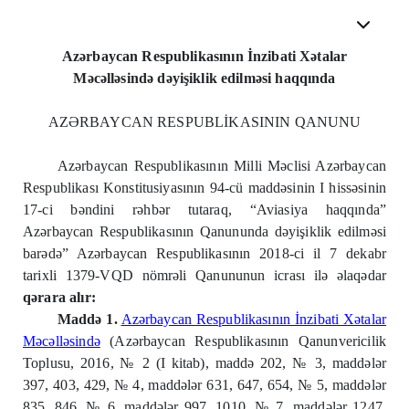
Azərbaycan Respublikasının İnzibati Xətalar
Məcəlləsində dəyişiklik edilməsi haqqında
AZƏRBAYCAN RESPUBLİKASININ QANUNU
Azərbaycan Respublikasının Milli Məclisi Azərbaycan
Respublikası Konstitusiyasının 94-cü maddəsinin I hissəsinin
17-ci bəndini rəhbər tutaraq, “Aviasiya haqqında”
Azərbaycan Respublikasının Qanununda dəyişiklik edilməsi
barədə” Azərbaycan Respublikasının 2018-ci il 7 dekabr
tarixli 1379-VQD nömrəli Qanununun icrası ilə əlaqədar
qərara alır:
Maddə 1.
Azərbaycan Respublikasının İnzibati Xətalar
Məcəlləsində
(Azərbaycan Respublikasının Qanunvericilik
Toplusu, 2016, № 2 (I kitab), maddə 202, № 3, maddələr
397, 403, 429, № 4, maddələr 631, 647, 654, № 5, maddələr
835, 846, № 6, maddələr 997, 1010, № 7, maddələr 1247,