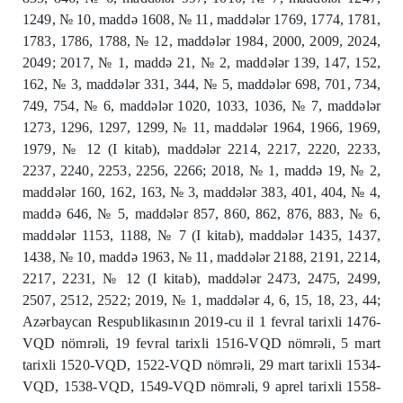
1249, № 10, maddə 1608, № 11, maddələr 1769, 1774, 1781,
1783, 1786, 1788, № 12, maddələr 1984, 2000, 2009, 2024,
2049; 2017, № 1, maddə 21, № 2, maddələr 139, 147, 152,
162, № 3, maddələr 331, 344, № 5, maddələr 698, 701, 734,
749, 754, № 6, maddələr 1020, 1033, 1036, № 7, maddələr
1273, 1296, 1297, 1299, № 11, maddələr 1964, 1966, 1969,
1979, № 12 (I kitab), maddələr 2214, 2217, 2220, 2233,
2237, 2240, 2253, 2256, 2266; 2018, № 1, maddə 19, № 2,
maddələr 160, 162, 163, № 3, maddələr 383, 401, 404, № 4,
maddə 646, № 5, maddələr 857, 860, 862, 876, 883, № 6,
maddələr 1153, 1188, № 7 (I kitab), maddələr 1435, 1437,
1438, № 10, maddə 1963, № 11, maddələr 2188, 2191, 2214,
2217, 2231, № 12 (I kitab), maddələr 2473, 2475, 2499,
2507, 2512, 2522; 2019, № 1, maddələr 4, 6, 15, 18, 23, 44;
Azərbaycan Respublikasının 2019-cu il 1 fevral tarixli 1476-
VQD nömrəli, 19 fevral tarixli 1516-VQD nömrəli, 5 mart
tarixli 1520-VQD, 1522-VQD nömrəli, 29 mart tarixli 1534-
VQD, 1538-VQD, 1549-VQD nömrəli, 9 aprel tarixli 1558-