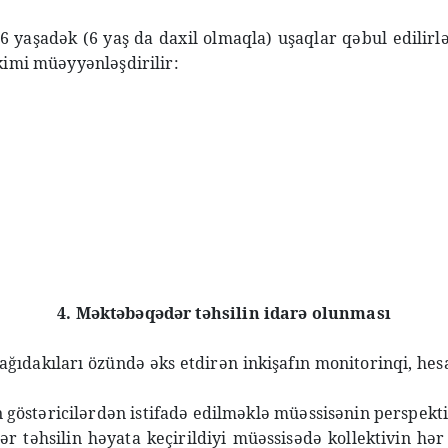
6 yaşadək (6 yaş da daxil olmaqla) uşaqlar qəbul edilir
 kimi müəyyənləşdirilir:
4. Məktəbəqədər təhsilin idarə olunması
ğıdakıları özündə əks etdirən inkişafın monitorinqi, hesa
an göstəricilərdən istifadə edilməklə müəssisənin perspekt
dər təhsilin həyata keçirildiyi müəssisədə kollektivin hə