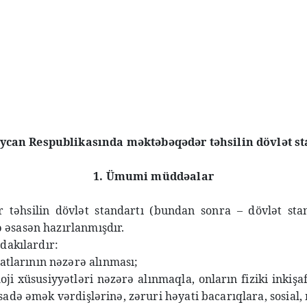
ycan Respublikasında məktəbəqədər təhsilin dövlət st
1. Ümumi müddəalar
 təhsilin dövlət standartı (bundan sonra – dövlət st
 əsasən hazırlanmışdır.
dakılardır:
batlarının nəzərə alınması;
ioloji xüsusiyyətləri nəzərə alınmaqla, onların fiziki inkişa
 sadə əmək vərdişlərinə, zəruri həyati bacarıqlara, sosia