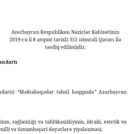
Azərbaycan Respublikası Nazirlər Kabinetinin
2019-cu il 8 avqust tarixli 351 nömrəli Qərarı ilə
təsdiq edilmişdir.
andartı
andartı) “Məktəbəqədər təhsil haqqında” Azərbaycan
fının, sağlamlığı və təhlükəsizliyinin, idraki, estetik və
l, milli və ümumbəşəri dəyərlərə yiyələnməsi;