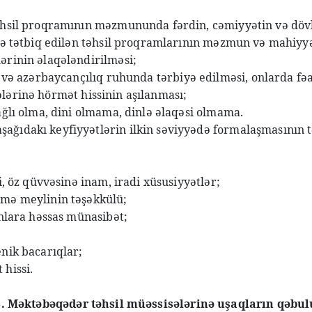
təhsil proqramının məzmununda fərdin, cəmiyyətin və dövl
zrə tətbiq edilən təhsil proqramlarının məzmun və mahiyyə
ərinin əlaqələndirilməsi;
ik və azərbaycançılıq ruhunda tərbiyə edilməsi, onlarda f
ələrinə hörmət hissinin aşılanması;
bağlı olma, dini olmama, dinlə əlaqəsi olmama.
ağıdakı keyfiyyətlərin ilkin səviyyədə formalaşmasının 
i, öz qüvvəsinə inam, iradi xüsusiyyətlər;
tmə meylinin təşəkkülü;
anlara həssas münasibət;
enik bacarıqlar;
 hissi.
3. Məktəbəqədər təhsil müəssisələrinə uşaqların qəbul