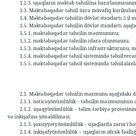
1.2.3. uşaqların məktəb təhsilinə hazırlanmasını
1.3. Məktəbəqədər təhsil üzrə müvafiq kurikulumla
1.4. Məktəbəqədər təhsilin dövlət standartı 5 il 
1.5. Məktəbəqədər təhsilin dövlət standartı aşağ
1.5.1. məktəbəqədər təhsilin məzmununu;
1.5.2. məktəbəqədər təhsilin idarə olunmasını;
1.5.3. məktəbəqədər təhsilin infrastrukturunu, ma
1.5.4. məktəbəqədər təhsil sistemində təhsilverən
1.5.5. məktəbəqədər təhsil sistemində təhsilalanla
2.1. Məktəbəqədər təhsilin məzmunu aşağıdakı di
2.1.1. nəticəyönümlülük – təhsilin məzmununun
2.1.2. uşaqyönümlülük – təlim-tərbiyə prosesinin
və inkişafına yönəldilməsi;
2.1.3. şəxsiyyətyönümlülük – uşaqlarda zəruri hə
2.1.4. inkişafyönümlülük – uşaqların idrak fəallığ