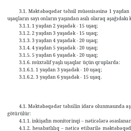
3.1. Məktəbəqədər təhsil müəssisəsinə 1 yaşdan 
uşaqların sayı onların yaşından asılı olaraq aşağıdakı
3.1.1. 1 yaşdan 2 yaşadək - 15 uşaq;
3.1.2. 2 yaşdan 3 yaşadək - 15 uşaq;
3.1.3. 3 yaşdan 4 yaşadək - 20 uşaq;
3.1.4. 4 yaşdan 5 yaşadək - 20 uşaq;
3.1.5. 5 yaşdan 6 yaşadək - 20 uşaq;
3.1.6. müxtəlif yaşlı uşaqlar üçün qruplarda:
3.1.6.1. 1 yaşdan 3 yaşadək - 10 uşaq;
3.1.6.2. 3 yaşdan 6 yaşadək - 15 uşaq.
4.1. Məktəbəqədər təhsilin idarə olunmasında aşa
götürülür:
4.1.1. inkişafın monitorinqi – nəticələrə əsaslan
4.1.2. hesabatlılıq – nəticə etibarilə məktəbəqə