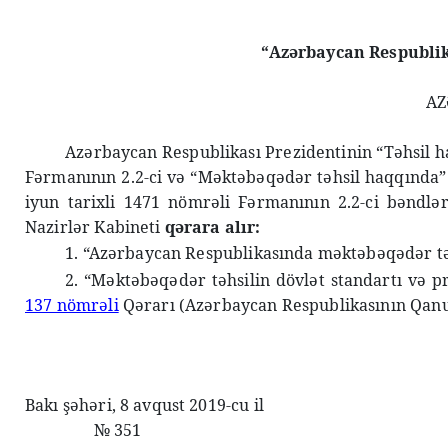
“Azərbaycan Respublik
AZ
Azərbaycan Respublikası Prezidentinin “Təhsil h
Fərmanının 2.2-ci və “Məktəbəqədər təhsil haqqında” 
iyun tarixli 1471 nömrəli Fərmanının 2.2-ci bəndlə
Nazirlər Kabineti
qərara alır:
1. “Azərbaycan Respublikasında məktəbəqədər təhs
2. “Məktəbəqədər təhsilin dövlət standartı və 
137 nömrəli
Qərarı (Azərbaycan Respublikasının Qanun
Bakı şəhəri, 8 avqust 2019-cu il
№ 351