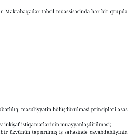
lər. Məktəbəqədər təhsil müəssisəsində hər bir qrupda
batlılıq, məsuliyyətin bölüşdürülməsi prinsipləri əsas
iv inkişaf istiqamətlərinin müəyyənləşdirilməsi;
r bir üzvünün tapşırılmış iş sahəsində cavabdehliyinin