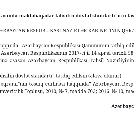
asında məktəbəqədər təhsilin dövlət standartı”nın tə
ƏRBAYCAN RESPUBLİKASI NAZİRLƏR KABİNETİNİN QƏR
aqqında” Azərbaycan Respublikası Qanununun tətbiq edilm
Azərbaycan Respublikasının 2017-ci il 14 aprel tarixli 5
rinə əsasən Azərbaycan Respublikası Təhsil Nazirliyinin
ilin dövlət standartı” təsdiq edilsin (əlavə olunur).
proqramı”nın təsdiq edilməsi haqqında” Azərbaycan Resp
vericilik Toplusu, 2010, № 7, maddə 703; 2016, № 10, mad
Azərbayc