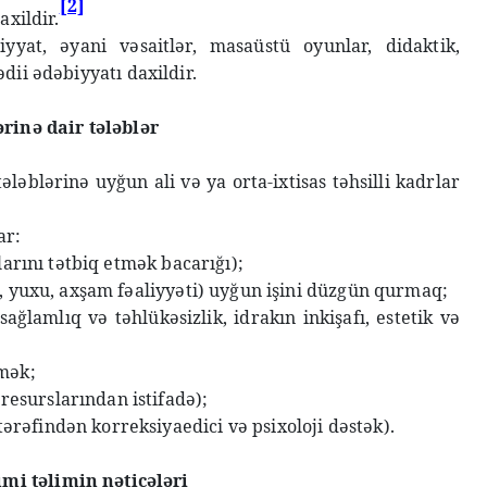
[2]
xildir.
yat, əyani vəsaitlər, masaüstü oyunlar, didaktik,
dii ədəbiyyatı daxildir.
rinə dair tələblər
əblərinə uyğun ali və ya orta-ixtisas təhsilli kadrlar
ar:
larını tətbiq etmək bacarığı);
si, yuxu, axşam fəaliyyəti) uyğun işini düzgün qurmaq;
ağlamlıq və təhlükəsizlik, idrakın inkişafı, estetik və
tmək;
resurslarından istifadə);
ərəfindən korreksiyaedici və psixoloji dəstək).
mi təlimin nəticələri