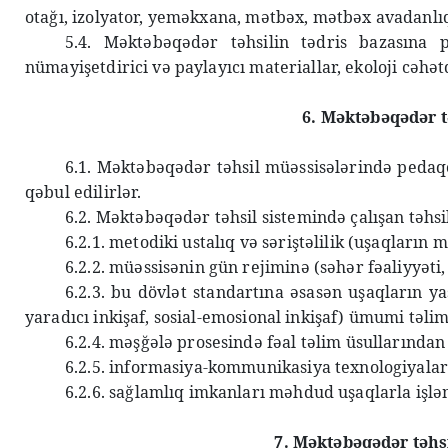
otağı, izolyator, yeməkxana, mətbəx, mətbəx avadanlı
5.4. Məktəbəqədər təhsilin tədris bazasına 
nümayişetdirici və paylayıcı materiallar, ekoloji cəhət
6. Məktəbəqədər t
6.1. Məktəbəqədər təhsil müəssisələrində pedaqoj
qəbul edilirlər.
6.2. Məktəbəqədər təhsil sistemində çalışan təhsi
6.2.1. metodiki ustalıq və səriştəlilik (uşaqların
6.2.2. müəssisənin gün rejiminə (səhər fəaliyyəti
6.2.3. bu dövlət standartına əsasən uşaqların yaş
yaradıcı inkişaf, sosial-emosional inkişaf) ümumi təlim
6.2.4. məşğələ prosesində fəal təlim üsullarından
6.2.5. informasiya-kommunikasiya texnologiyaları
6.2.6. sağlamlıq imkanları məhdud uşaqlarla işlə
7. Məktəbəqədər təhs