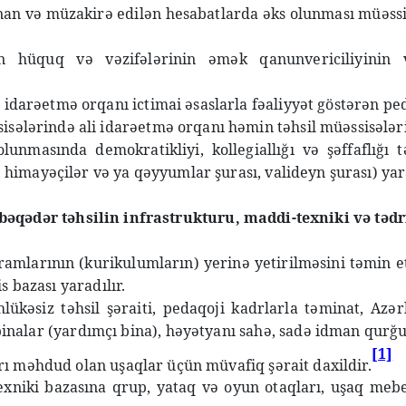
an və müzakirə edilən hesabatlarda əks olunması müəssisə
rin hüquq və vəzifələrinin əmək qanunvericiliyinin 
 idarəetmə orqanı ictimai əsaslarla fəaliyyət göstərən ped
sisələrində ali idarəetmə orqanı həmin təhsil müəssisələ
lunmasında demokratikliyi, kollegiallığı və şəffaflığı
himayəçilər və ya qəyyumlar şurası, valideyn şurası) yara
bəqədər təhsilin infrastrukturu, maddi-texniki və tədr
qramlarının (kurikulumların) yerinə yetirilməsini təmin
s bazası yaradılır.
lükəsiz təhsil şəraiti, pedaqoji kadrlarla təminat, Azə
ar (yardımçı bina), həyətyanı sahə, sadə idman qurğuları,
[1]
rı məhdud olan uşaqlar üçün müvafiq şərait daxildir.
xniki bazasına qrup, yataq və oyun otaqları, uşaq mebel