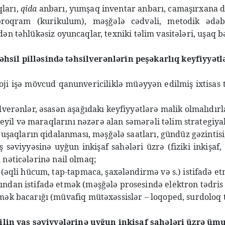
qları,
qida
anbarı, yumşaq inventar anbarı, camaşırxana da
proqram (kurikulum), məşğələ cədvəli, metodik ədəbiy
dən təhlükəsiz oyuncaqlar, texniki təlim vasitələri, uşaq bə
əhsil pilləsində təhsilverənlərin peşəkarlıq keyfiyyətlə
i işə mövcud qanunvericiliklə müəyyən edilmiş ixtisas təl
lverənlər, əsasən aşağıdakı keyfiyyətlərə malik olmalıdırl
 meyil və maraqlarını nəzərə alan səmərəli təlim strategiya
, uşaqların qidalanması, məşğələ saatları, gündüz gəzinti
 səviyyəsinə uyğun inkişaf sahələri üzrə (fiziki inkişaf, s
 nəticələrinə nail olmaq;
 (əqli hücum, tap-tapmaca, şaxələndirmə və s.) istifadə e
ndan istifadə etmək (məşğələ prosesində elektron tədris 
mək bacarığı (müvafiq mütəxəssislər – loqoped, surdoloq t
ilin yaş səviyyələrinə uyğun inkişaf sahələri üzrə ümu