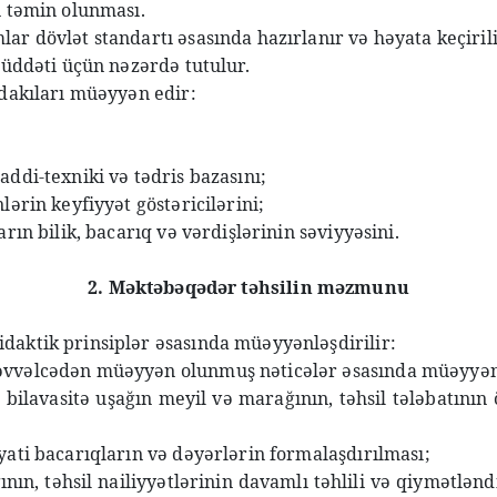
n təmin olunması.
r dövlət standartı əsasında hazırlanır və həyata keçirili
müddəti üçün nəzərdə tutulur.
ıdakıları müəyyən edir:
ddi-texniki və tədris bazasını;
lərin keyfiyyət göstəricilərini;
rın bilik, bacarıq və vərdişlərinin səviyyəsini.
2. Məktəbəqədər təhsilin məzmunu
daktik prinsiplər əsasında müəyyənləşdirilir:
 əvvəlcədən müəyyən olunmuş nəticələr əsasında müəyyən
 bilavasitə uşağın meyil və marağının, təhsil tələbatının 
yati bacarıqların və dəyərlərin formalaşdırılması;
ının, təhsil nailiyyətlərinin davamlı təhlili və qiymətləndi