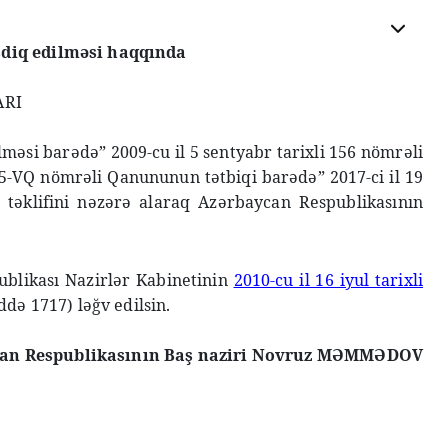
sdiq edilməsi haqqında
ARI
əsi barədə” 2009-cu il 5 sentyabr tarixli 156 nömrəli
85-VQ nömrəli Qanununun tətbiqi barədə” 2017-ci il 19
 təklifini nəzərə alaraq Azərbaycan Respublikasının
ublikası Nazirlər Kabinetinin
2010-cu il 16 iyul tarixli
də 1717) ləğv edilsin.
an Respublikasının Baş naziri Novruz MƏMMƏDOV