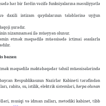
də hər bir fərdin vəzifə funksiyalarına məsuliyyətlə
və daxili intizam qaydalarının tələblərinə uyğun
aqoji şuradır.
rinin nizamnaməsi ilə müəyyən olunur.
 təmin etmək məqsədilə müəssisədə ictimai əsaslarla
dılır.
is bazası
 etmək məqsədilə məktəbəqədər təhsil müəssisələrində
rbaycan Respublikasının Nazirlər Kabineti tərəfindən
 rabitə, su, istilik, elektrik sistemləri,
bərpa olunan
ləri, musiqi və idman zalları, metodiki kabinet, tibb