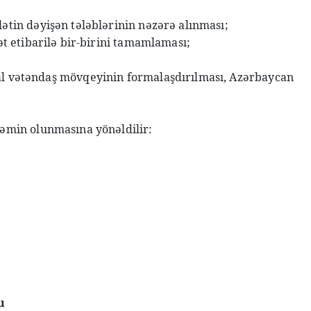
ətin dəyişən tələblərinin nəzərə alınması;
t etibarilə bir-birini tamamlaması;
əal vətəndaş mövqeyinin formalaşdırılması, Azərbaycan
təmin olunmasına yönəldilir:
u