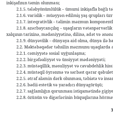
inkişafının təmin olunması;
2.1.5. tələbyönümlülük – ümumi inkişafla bağlı 
2.1.6. varislik – müəyyən edilmiş yaş qrupları ü
2.1.7. inteqrativlik – təlimin məzmun komponentl
2.1.8. azərbaycançılıq – uşaqların vətənpərvərl
xalqının tarixinə, mədəniyyətinə, dilinə, adət və ənən
2.1.9. dünyəvilik – dünyaya aid olma, dünya ilə 
2.2. Məktəbəqədər təhsilin məzmunu uşaqlarda aş
2.2.1. cəmiyyətə sosial uyğunlaşma;
2.2.2. birgəfəaliyyət və ünsiyyət mədəniyyəti;
2.2.3. müstəqillik, məsuliyyət və cavabdehlik hiss
2.2.4. müstəqil öyrənmə və sərbəst qərar qəbule
2.2.5. ətraf aləmin dərk olunması, təbiətə və ins
2.2.6. bədii-estetik və yaradıcı dünyagörüşü;
2.2.7. sağlamlığın qorunması istiqamətində gigiy
2.2.8. özünün və digərlərinin hüquqlarına hörmət