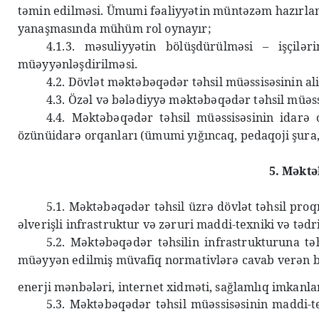
təmin edilməsi. Ümumi fəaliyyətin müntəzəm hazırlan
yanaşmasında mühüm rol oynayır;
4.1.3. məsuliyyətin bölüşdürülməsi – işçilə
müəyyənləşdirilməsi.
4.2. Dövlət məktəbəqədər təhsil müəssisəsinin ali
4.3. Özəl və bələdiyyə məktəbəqədər təhsil müəs
4.4. Məktəbəqədər təhsil müəssisəsinin idarə o
özünüidarə orqanları (ümumi yığıncaq, pedaqoji şura, 
5. Məktə
5.1. Məktəbəqədər təhsil üzrə dövlət təhsil pro
əlverişli infrastruktur və zəruri maddi-texniki və tədri
5.2. Məktəbəqədər təhsilin infrastrukturuna təh
müəyyən edilmiş müvafiq normativlərə cavab verən binal
enerji mənbələri, internet xidməti, sağlamlıq imkanla
5.3. Məktəbəqədər təhsil müəssisəsinin maddi-te