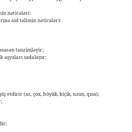
min nəticələri:
rinə aid təlimin nəticələri:
əsasən tənzimləyir;
k əşyaları sadalayır;
 etdirir (az, çox, böyük, kiçik, uzun, qısa);
r;
dir;