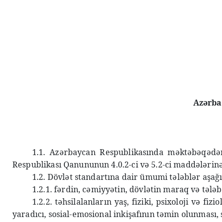
Azərba
1.1. Azərbaycan Respublikasında məktəbəqədər
Respublikası Qanununun 4.0.2-ci və 5.2-ci maddələrinə
1.2. Dövlət standartına dair ümumi tələblər aşağı
1.2.1. fərdin, cəmiyyətin, dövlətin maraq və tələ
1.2.2. təhsilalanların yaş, fiziki, psixoloji və fiz
yaradıcı, sosial-emosional inkişafının təmin olunması,