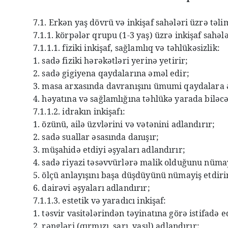
7.1. Erkən yaş dövrü və inkişaf sahələri üzrə təli
7.1.1. körpələr qrupu (1-3 yaş) üzrə inkişaf sahələ
7.1.1.1. fiziki inkişaf, sağlamlıq və təhlükəsizlik:
1. sadə fiziki hərəkətləri yerinə yetirir;
2. sadə gigiyena qaydalarına əməl edir;
3. masa arxasında davranışını ümumi qaydalara 
4. həyatına və sağlamlığına təhlükə yarada biləcə
7.1.1.2. idrakın inkişafı:
1. özünü, ailə üzvlərini və vətənini adlandırır;
2. sadə suallar əsasında danışır;
3. müşahidə etdiyi əşyaları adlandırır;
4. sadə riyazi təsəvvürlərə malik olduğunu nümayiş
5. ölçü anlayışını başa düşdüyünü nümayiş etdiri
6. dairəvi əşyaları adlandırır;
7.1.1.3. estetik və yaradıcı inkişaf:
1. təsvir vasitələrindən təyinatına görə istifadə e
2. rəngləri (qırmızı, sarı, yaşıl) adlandırır;