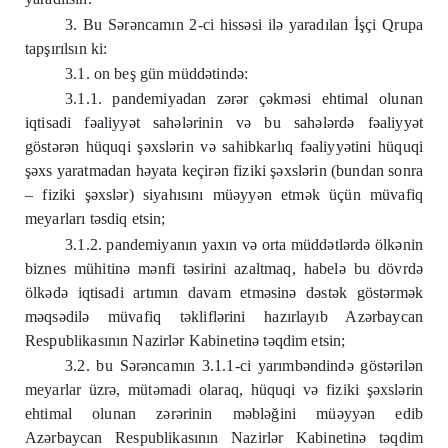
3. Bu Sərəncamın 2-ci hissəsi ilə yaradılan İşçi Qrupa
tapşırılsın ki:
3.1. on beş gün müddətində:
3.1.1. pandemiyadan zərər çəkməsi ehtimal olunan
iqtisadi fəaliyyət sahələrinin və bu sahələrdə fəaliyyət
göstərən hüquqi şəxslərin və sahibkarlıq fəaliyyətini hüquqi
şəxs yaratmadan həyata keçirən fiziki şəxslərin (bundan sonra
– fiziki şəxslər) siyahısını müəyyən etmək üçün müvafiq
meyarları təsdiq etsin;
3.1.2. pandemiyanın yaxın və orta müddətlərdə ölkənin
biznes mühitinə mənfi təsirini azaltmaq, habelə bu dövrdə
ölkədə iqtisadi artımın davam etməsinə dəstək göstərmək
məqsədilə müvafiq təkliflərini hazırlayıb Azərbaycan
Respublikasının Nazirlər Kabinetinə təqdim etsin;
3.2. bu Sərəncamın 3.1.1-ci yarımbəndində göstərilən
meyarlar üzrə, mütəmadi olaraq, hüquqi və fiziki şəxslərin
ehtimal olunan zərərinin məbləğini müəyyən edib
Azərbaycan Respublikasının Nazirlər Kabinetinə təqdim