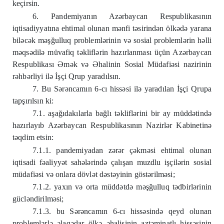
keçirsin.
6. Pandemiyanın Azərbaycan Respublikasının
iqtisadiyyatına ehtimal olunan mənfi təsirindən ölkədə yarana
biləcək məşğulluq problemlərinin və sosial problemlərin həlli
məqsədilə müvafiq təkliflərin hazırlanması üçün Azərbaycan
Respublikası Əmək və Əhalinin Sosial Müdafiəsi nazirinin
rəhbərliyi ilə İşçi Qrup yaradılsın.
7. Bu Sərəncamın 6-cı hissəsi ilə yaradılan İşçi Qrupa
tapşırılsın ki:
7.1. aşağıdakılarla bağlı təkliflərini bir ay müddətində
hazırlayıb Azərbaycan Respublikasının Nazirlər Kabinetinə
təqdim etsin:
7.1.1. pandemiyadan zərər çəkməsi ehtimal olunan
iqtisadi fəaliyyət sahələrində çalışan muzdlu işçilərin sosial
müdafiəsi və onlara dövlət dəstəyinin göstərilməsi;
7.1.2. yaxın və orta müddətdə məşğulluq tədbirlərinin
gücləndirilməsi;
7.1.3. bu Sərəncamın 6-cı hissəsində qeyd olunan
problemlərlə əlaqədar ölkə əhalisinin aztəminatlı hissəsinin