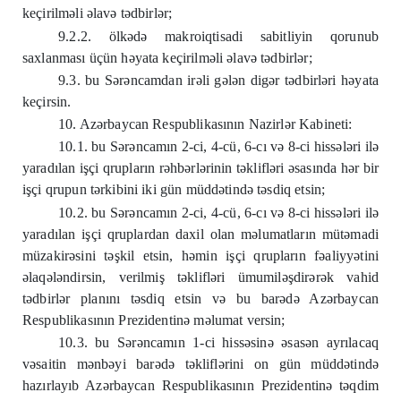
keçirilməli əlavə tədbirlər;
9.2.2. ölkədə makroiqtisadi sabitliyin qorunub
saxlanması üçün həyata keçirilməli əlavə tədbirlər;
9.3. bu Sərəncamdan irəli gələn digər tədbirləri həyata
keçirsin.
10. Azərbaycan Respublikasının Nazirlər Kabineti:
10.1. bu Sərəncamın 2-ci, 4-cü, 6-cı və 8-ci hissələri ilə
yaradılan işçi qrupların rəhbərlərinin təklifləri əsasında hər bir
işçi qrupun tərkibini iki gün müddətində təsdiq etsin;
10.2. bu Sərəncamın 2-ci, 4-cü, 6-cı və 8-ci hissələri ilə
yaradılan işçi qruplardan daxil olan məlumatların mütəmadi
müzakirəsini təşkil etsin, həmin işçi qrupların fəaliyyətini
əlaqələndirsin, verilmiş təklifləri ümumiləşdirərək vahid
tədbirlər planını təsdiq etsin və bu barədə Azərbaycan
Respublikasının Prezidentinə məlumat versin;
10.3. bu Sərəncamın 1-ci hissəsinə əsasən ayrılacaq
vəsaitin mənbəyi barədə təkliflərini on gün müddətində
hazırlayıb Azərbaycan Respublikasının Prezidentinə təqdim