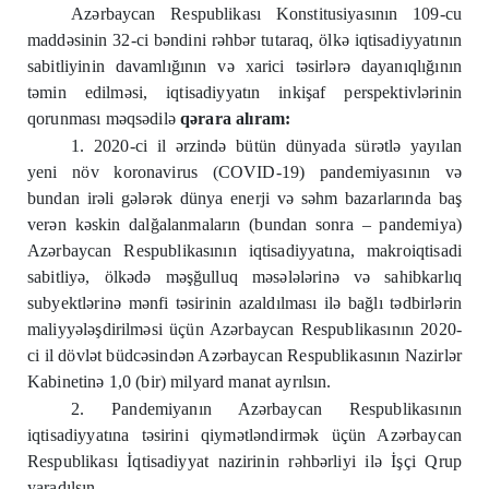
Azərbaycan Respublikası Konstitusiyasının 109-cu
maddəsinin 32-ci bəndini rəhbər tutaraq, ölkə iqtisadiyyatının
sabitliyinin davamlığının və xarici təsirlərə dayanıqlığının
təmin edilməsi, iqtisadiyyatın inkişaf perspektivlərinin
qorunması məqsədilə
qərara alıram:
1. 2020-ci il ərzində bütün dünyada sürətlə yayılan
yeni növ koronavirus (COVID-19) pandemiyasının və
bundan irəli gələrək dünya enerji və səhm bazarlarında baş
verən kəskin dalğalanmaların (bundan sonra – pandemiya)
Azərbaycan Respublikasının iqtisadiyyatına, makroiqtisadi
sabitliyə, ölkədə məşğulluq məsələlərinə və sahibkarlıq
subyektlərinə mənfi təsirinin azaldılması ilə bağlı tədbirlərin
maliyyələşdirilməsi üçün Azərbaycan Respublikasının 2020-
ci il dövlət büdcəsindən Azərbaycan Respublikasının Nazirlər
Kabinetinə 1,0 (bir) milyard manat ayrılsın.
2. Pandemiyanın Azərbaycan Respublikasının
iqtisadiyyatına təsirini qiymətləndirmək üçün Azərbaycan
Respublikası İqtisadiyyat nazirinin rəhbərliyi ilə İşçi Qrup
yaradılsın.