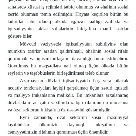
sahələrdə xüsusi iş rejimləri tətbiq olunmuş və əhalinin sosial
təcrid olunması təmin edilmişdir. Həyata keçirilən bütün bu
tədbirlər təbii olaraq ölkədə işgüzar fəallığı zəiflədə və
iqtisadiyyatın əksər sahələrinin inkişafına mənfi təsirlər
göstərə bilər.
Mövcud vəziyyətdə iqtisadiyyatın sabitliyinə olan
mümkün təsirlər aradan qaldırılmalı, əhalinin sosial rifahı
qorunmalı və iqtisadi inkişafın davamlığı təmin edilməlidir.
Qoyulmuş bu məqsədlərə nail olmaq üçün ölkədə bütün
səylərin və təşəbbüslərin birləşdirilməsi tələb olunur.
Azərbaycan dövləti iqtisadiyyatda baş verə biləcək
neqativ tendensiyaları layiqli qarşılamaq üçün zəruri iqtisadi
və maliyyə imkanlarına malikdir. Bu imkanlara arxalanaraq
dövlət daim ən çətin vaxtlarda xalqın rifahının qorunmasına
və özəl sektorun inkişafına öz dəstəyini göstərmişdir.
Eyni zamanda, özəl sektorun sosial məsuliyyət
təşəbbüsləri ölkəmizin dayanıqlı inkişafının və
cəmiyyətimizin rifahının qorunması üçün önəmlidir.