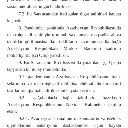
sosial müdafiəsinin gücləndirilməsi;
7.2. bu Sərəncamdan irəli gələn digər tədbirləri həyata
keçirsin.
8. Pandemiya şəraitində Azərbaycan Respublikasında
makroiqtisadi sabitliyin qorunub saxlanması məqsədilə əlavə
tədbirlər görülməsinə dair təkliflərin hazırlanması ilə bağlı
Azərbaycan Respublikası Mərkəzi Bankının sədrinin
rəhbərliyi ilə İşçi Qrup yaradılsın.
9. Bu Sərəncamın 8-ci hissəsi ilə yaradılan İşçi Qrupa
tapşırılsın ki, iki ay müddətində:
9.1. pandemiyanın Azərbaycan Respublikasının bank
sektoruna və makroiqtisadi mühitinə ehtimal olunan mənfi
təsirlərinin qiymətləndirilməsini həyata keçirsin;
9.2. aşağıdakılarla bağlı təkliflərini hazırlayıb
Azərbaycan Respublikasının Nazirlər Kabinetinə təqdim
etsin:
9.2.1. Azərbaycan manatının məzənnəsinin və istehlak
qiymətlərinin sabitliyinin dəstəklənməsi üçün həyata