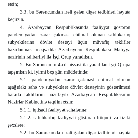
etsin;
3.3. bu Sərəncamdan irəli gələn digər tədbirləri həyata
keçirsin.
4. Azərbaycan Respublikasında fəaliyyət göstərən
pandemiyadan zərər çəkməsi ehtimal olunan sahibkarlıq
subyektlərinə dövlət dəstəyi üçün müvafiq təkliflər
hazırlanması məqsədilə Azərbaycan Respublikası Maliyyə
nazirinin rəhbərliyi ilə İşçi Qrup yaradılsın.
5. Bu Sərəncamın 4-cü hissəsi ilə yaradılan İşçi Qrupa
tapşırılsın ki, iyirmi beş gün müddətində:
5.1. pandemiyadan zərər çəkməsi ehtimal olunan
aşağıdakı sahə və subyektlərə dövlət dəstəyinin göstərilməsi
barədə təkliflərini hazırlayıb Azərbaycan Respublikasının
Nazirlər Kabinetinə təqdim etsin:
5.1.1. iqtisadi fəaliyyət sahələrinə;
5.1.2. sahibkarlıq fəaliyyəti göstərən hüquqi və fiziki
şəxslərə;
5.2. bu Sərəncamdan irəli gələn digər tədbirləri həyata