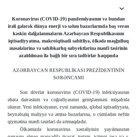
Koronavirus (COVID-19) pandemiyasının və bundan
irəli gələrək dünya enerji və səhm bazarlarında baş verən
kəskin dalğalanmaların Azərbaycan Respublikasının
iqtisadiyyatına, makroiqtisadi sabitliyə, ölkədə məşğulluq
məsələlərinə və sahibkarlıq subyektlərinə mənfi təsirinin
azaldılması ilə bağlı bir sıra tədbirlər haqqında
AZƏRBAYCAN RESPUBLİKASI PREZİDENTİNİN
SƏRƏNCAMI
Son dövrlər koronavirus (COVID-19) infeksiyasının
əhatə dairəsinin və coğrafiyasının genişlənməsi müşahidə
olunur. Yeni infeksiyanın, eyni zamanda, qlobal iqtisadiyyata,
beynəlxalq maliyyə və əmtəə bazarlarına, o cümlədən neftin
qiymətinə mənfi təsirləri də artmaqdadır.
Ölkəmizdə koronavirus xəstəliyinin yayılmasının
qarşısını almaq məqsədilə ticarət, turizm, ictimai iaşə və s.