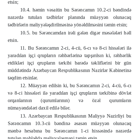
etsin;
10.4. həmin vəsaitin bu Sərəncamın 10.2-ci bəndində
nəzərdə tutulan tədbirlər planında müəyyən olunacaq
tədbirlərin maliyyələşdirilməsinə yönəldilməsini təmin etsin;
10.5. bu Sərəncamdan irəli gələn digər məsələləri həll
etsin.
11. Bu Sərəncamın 2-ci, 4-cü, 6-cı və 8-ci hissələri ilə
yaradılan işçi qrupların rəhbərlərinə tapşırılsın ki, rəhbərlik
etdikləri işçi qrupların tərkibi barədə təkliflərini bir gün
müddətində Azərbaycan Respublikasının Nazirlər Kabinetinə
təqdim etsinlər.
12. Müəyyən edilsin ki, bu Sərəncamın 2-ci, 4-cü, 6-cı
və 8-ci hissələri ilə yaradılan işçi qrupların tərkibinə dövlət
orqanlarının (qurumlarının) və özəl qurumların
nümayəndələri daxil edilə bilər.
13. Azərbaycan Respublikasının Maliyyə Nazirliyi bu
Sərəncamın 10.3-cü bəndinə əsasən müəyyən olunacaq
mənbə hesabına bu Sərəncamın 1-ci hissəsində nəzərdə
tutulan məbləğdə maliyyələşməni təmin etsin.