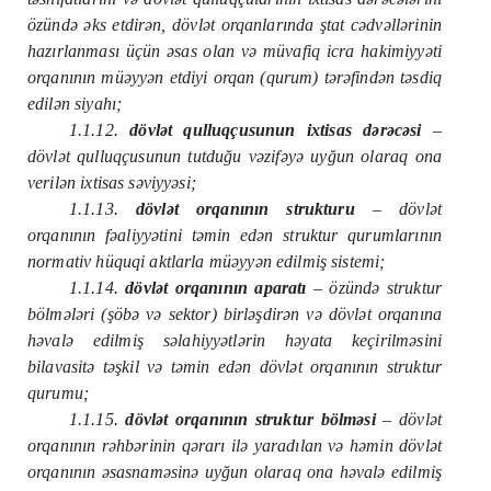
özündə əks etdirən, dövlət orqanlarında ştat cədvəllərinin
hazırlanması üçün əsas olan və müvafiq icra hakimiyyəti
orqanının müəyyən etdiyi orqan (qurum) tərəfindən təsdiq
edilən siyahı;
1.1.12.
dövlət qulluqçusunun ixtisas dərəcəsi
–
dövlət qulluqçusunun tutduğu vəzifəyə uyğun olaraq ona
verilən ixtisas səviyyəsi;
1.1.13.
dövlət orqanının strukturu
– dövlət
orqanının fəaliyyətini təmin edən struktur qurumlarının
normativ hüquqi aktlarla müəyyən edilmiş sistemi;
1.1.14.
dövlət orqanının aparatı
– özündə struktur
bölmələri (şöbə və sektor) birləşdirən və dövlət orqanına
həvalə edilmiş səlahiyyətlərin həyata keçirilməsini
bilavasitə təşkil və təmin edən dövlət orqanının struktur
qurumu;
1.1.15.
dövlət orqanının struktur bölməsi
– dövlət
orqanının rəhbərinin qərarı ilə yaradılan və həmin dövlət
orqanının əsasnaməsinə uyğun olaraq ona həvalə edilmiş