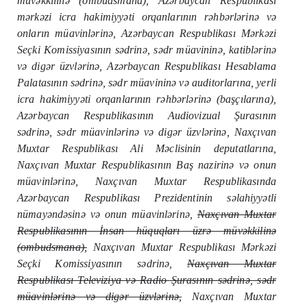
müvəkkilinə (ombudsmana), Azərbaycan Respublikası
mərkəzi icra hakimiyyəti orqanlarının rəhbərlərinə və
onların müavinlərinə, Azərbaycan Respublikası Mərkəzi
Seçki Komissiyasının sədrinə, sədr müavininə, katiblərinə
və digər üzvlərinə, Azərbaycan Respublikası Hesablama
Palatasının sədrinə, sədr müavininə və auditorlarına, yerli
icra hakimiyyəti orqanlarının rəhbərlərinə (başçılarına),
Azərbaycan Respublikasının Audiovizual Şurasının
sədrinə, sədr müavinlərinə və digər üzvlərinə, Naxçıvan
Muxtar Respublikası Ali Məclisinin deputatlarına,
Naxçıvan Muxtar Respublikasının Baş nazirinə və onun
müavinlərinə
, Naxçıvan Muxtar Respublikasında
Azərbaycan Respublikası Prezidentinin səlahiyyətli
nümayəndəsinə və onun müavinlərinə
,
Naxçıvan Muxtar
Respublikasının İnsan hüquqları üzrə müvəkkilinə
(ombudsmana),
Naxçıvan Muxtar Respublikası Mərkəzi
Seçki Komissiyasının sədrinə,
Naxçıvan Muxtar
Respublikası Televiziya və Radio Şurasının sədrinə, sədr
müavinlərinə və digər üzvlərinə,
Naxçıvan Muxtar