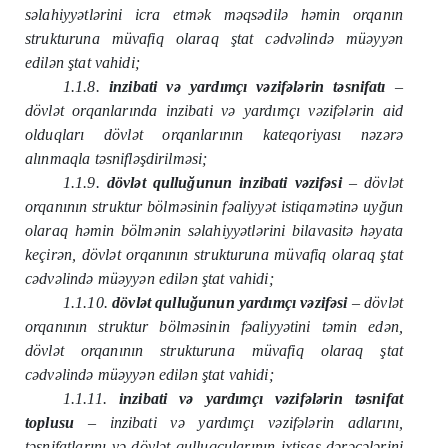
səlahiyyətlərini icra etmək məqsədilə həmin orqanın
strukturuna müvafiq olaraq ştat cədvəlində müəyyən
edilən ştat vahidi;
1.1.8.
inzibati və yardımçı vəzifələrin təsnifatı
–
dövlət orqanlarında inzibati və yardımçı vəzifələrin aid
olduqları dövlət orqanlarının kateqoriyası nəzərə
alınmaqla təsnifləşdirilməsi;
1.1.9.
dövlət qulluğunun inzibati vəzifəsi
– dövlət
orqanının struktur bölməsinin fəaliyyət istiqamətinə uyğun
olaraq həmin bölmənin səlahiyyətlərini bilavasitə həyata
keçirən, dövlət orqanının strukturuna müvafiq olaraq ştat
cədvəlində müəyyən edilən ştat vahidi;
1.1.10.
dövlət qulluğunun yardımçı vəzifəsi
– dövlət
orqanının struktur bölməsinin fəaliyyətini təmin edən,
dövlət orqanının strukturuna müvafiq olaraq ştat
cədvəlində müəyyən edilən ştat vahidi;
1.1.11.
inzibati və yardımçı vəzifələrin təsnifat
toplusu
– inzibati və yardımçı vəzifələrin adlarını,
təsnifatlarını və dövlət qulluqçularının ixtisas dərəcələrini