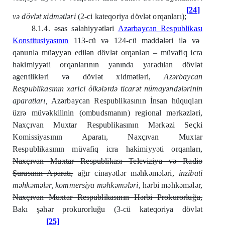
[24]
və dövlət xidmətləri
(2-ci kateqoriya dövlət orqanları);
8.1.4. əsas səlahiyyətləri
Azərbaycan Respublikas
ı
Konstitusiyas
ı
n
ı
n
113-cü və 124-cü maddələri ilə və
qanunla müəyyən edilən dövlət orqanları – müvafiq icra
hakimiyyəti orqanlarının yanında yaradılan dövlət
agentlikləri və dövlət xidmətləri,
Azərbaycan
Respublikas
ı
n
ı
n xarici
ö
lkələrdə ticarət nümayəndələrinin
aparatlar
ı
,
Azərbaycan Respublikasının İnsan hüquqları
üzrə müvəkkilinin (ombudsmanın) regional mərkəzləri,
Naxçıvan Muxtar Respublikasının Mərkəzi Seçki
Komissiyasının Aparatı, Naxçıvan Muxtar
Respublikasının müvafiq icra hakimiyyəti orqanları,
Naxçıvan Muxtar Respublikası Televiziya və Radio
Şurasının Aparatı,
ağır cinayətlər məhkəmələri,
inzibati
məhkəmələr, kommersiya məhkəmələri
, hərbi məhkəmələr,
Naxçıvan Muxtar Respublikasının Hərbi Prokurorluğu,
Bakı şəhər prokurorluğu (3-cü kateqoriya dövlət
[25]