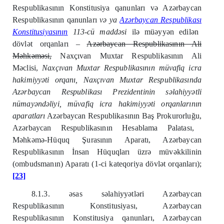
Respublikasının Konstitusiya qanunları və Azərbaycan
Respublikasının qanunları
və ya
Azərbaycan Respublikas
ı
Konstitusiyas
ı
n
ı
n
113-cü maddəsi
ilə müəyyən edilən
dövlət orqanları –
Azərbaycan Respublikasının Ali
Məhkəməsi,
Naxçıvan Muxtar Resp
ublikasının Ali
Məclisi,
Naxçıvan Muxtar Respublikasının müvafiq icra
hakimiyyəti orqanı
, Naxçıvan Muxtar Respublikasında
Azərbaycan Respublikası Prezidentinin səlahiyyətli
nümayəndəliyi
, müvafiq icra hakimiyyəti orqanlarının
aparatları
Azərbaycan Respublikasının Baş Prokurorluğu,
Azərbaycan Respublikasının Hesablama Palatası,
Məhkəmə-Hüquq Şurasının Aparatı, Azərbaycan
Respublikasının İnsan Hüquqları üzrə müvəkkilinin
(ombudsmanın) Aparatı (1-ci kateqoriya dövlət orqanları);
[23]
8.1.3. əsas səlahiyyətləri Azərbaycan
Respublikasının Konstitusiyası, Azərbaycan
Respublikasının Konstitusiya qanunları, Azərbaycan