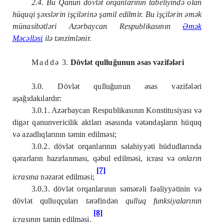
2.4. Bu Qanun dövlət orqanlarının tabeliyində olan
hüquqi şəxslərin işçilərinə şamil edilmir. Bu işçilərin əmək
münasibətləri Azərbaycan Respublikasının
Əmək
Məcəlləsi
ilə tənzimlənir.
Maddə
3.
Dövlət qulluğunun əsas vəzifələri
3.0. Dövlət qulluğunun əsas vəzifələri
aşağıdakılardır:
3.0.1. Azərbaycan Respublikasının Konstitusiyası və
digər qanunvericilik aktları əsasında vətəndaşların hüquq
və azadlıqlarının təmin edilməsi;
3.0.2. dövlət orqanlarının səlahiyyəti hüdudlarında
qərarların hazırlanması, qəbul edilməsi, icrası və
onların
[7]
icrasına
nəzarət edilməsi;
3.0.3. dövlət orqanlarının səmərəli fəaliyyətinin və
dövlət qulluqçuları tərəfindən
qulluq funksiyalarının
[8]
icrasının
təmin edilməsi.