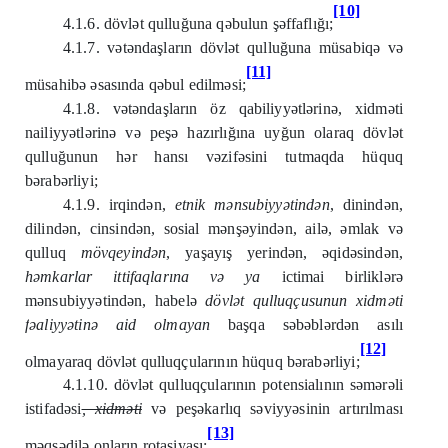
[10]
4.1.6. dövlət qulluğuna qəbulun şəffaflığı;
4.1.7. vətəndaşların dövlət qulluğuna müsabiqə və
[11]
müsahibə əsasında qəbul edilməsi;
4.1.8. vətəndaşların öz qabiliyyətlərinə, xidməti
nailiyyətlərinə və peşə hazırlığına uyğun olaraq dövlət
qulluğunun hər hansı vəzifəsini tutmaqda hüquq
bərabərliyi;
4.1.9. irqindən,
etnik mənsubiyyətindən
, dinindən,
dilindən, cinsindən, sosial mənşəyindən, ailə, əmlak və
qulluq
mövqeyind
ə
n
, yaşayış yerindən, əqidəsindən,
h
ə
mkarlar ittifaqlar
ı
na v
ə
ya
ictimai birliklərə
mənsubiyyətindən, habelə
dövl
ə
t qulluq
ç
usunun xidm
ə
ti
f
ə
aliyy
ə
tin
ə
aid olmayan
başqa səbəblərdən asılı
[12]
olmayaraq dövlət qulluqçularının hüquq bərabərliyi;
4.1.10. dövlət qulluqçularının potensialının səmərəli
istifadəsi
, xidməti
və peşəkarlıq səviyyəsinin artırılması
[13]
məqsədilə onların rotasiyası;