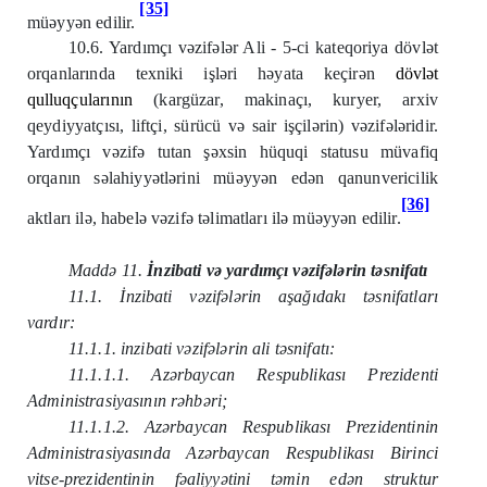
[35]
müəyyən edilir.
10.6. Yardımçı vəzifələr Ali - 5-ci kateqoriya dövlət
orqanlarında texniki işləri həyata keçirən
dövlət
qulluq
çularının
(kargüzar, makinaçı, kuryer, arxiv
qeydiyyatçısı, liftçi, sürücü və sair işçilərin) vəzifələridir.
Yardımçı vəzifə tutan şəxsin hüquqi statusu müvafiq
orqanın səlahiyyətlərini müəyyən edən qanunvericilik
[36]
aktları ilə, habelə vəzifə təlimatları ilə müəyyən edilir.
Maddə 11.
İnzibati və yardımçı vəzifələrin təsnifatı
11.1. İnzibati vəzifələrin aşağıdakı təsnifatları
vardır:
11.1.1. inzibati vəzifələrin ali təsnifatı:
11.1.1.1. Azərbaycan Respublikası Prezidenti
Administrasiyasının rəhbəri;
11.1.1.2. Azərbaycan Respublikası Prezidentinin
Administrasiyasında Azərbaycan Respublikası Birinci
vitse-prezidentinin fəaliyyətini təmin edən struktur