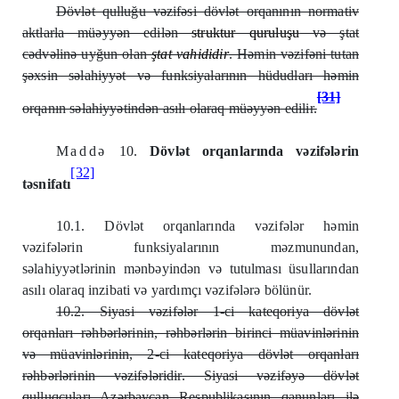
Dövlət qulluğu vəzifəsi dövlət orqanının normativ
aktlarla müəyyən edilən
struktur quruluşu
və ştat
cədvəlinə uyğun olan
ştat vahididir
. Həmin vəzifəni tutan
şəxsin səlahiyyət və funksiyalarının hüdudları həmin
[31]
orqanın səlahiyyətindən asılı olaraq müəyyən edilir.
Maddə
10.
Dövlət orqanlarında vəzifələrin
[32]
təsnifatı
10.1. Dövlət orqanlarında vəzifələr həmin
vəzifələrin funksiyalarının məzmunundan,
səlahiyyətlərinin mənbəyindən və tutulması üsullarından
asılı olaraq inzibati və yardımçı vəzifələrə bölünür.
10.2. Siyasi vəzifələr 1-ci kateqoriya dövlət
orqanları rəhbərlərinin, rəhbərlərin birinci müavinlərinin
və müavinlərinin, 2-ci kateqoriya dövlət orqanları
rəhbərlərinin vəzifələridir. Siyasi vəzifəyə dövlət
qulluqçuları Azərbaycan Respublikasının qanunları ilə