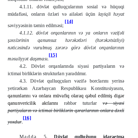
4.1.11. dövlət qulluqçularının sosial və hüquqi
müdafiəsi, onların özləri və ailələri üçün
layiqli h
ə
yat
[14]
səviyyəsinin təmin edilməsi;
4.1.12. dövl
ə
t orqanlar
ı
n
ı
n v
ə
ya onlar
ı
n v
ə
zif
ə
li
ş
ə
xsl
ə
rinin qanunsuz h
ə
r
ə
k
ə
tl
ə
ri (h
ə
r
ə
k
ə
tsizliyi)
n
ə
tic
ə
sind
ə
vurulmu
ş
z
ə
r
ə
r
ə
g
ö
r
ə
d
ö
vl
ə
t orqanlar
ı
n
ı
n
[15]
m
ə
suliyy
ə
t da
şı
mas
ı
.
4.2. Dövlət orqanlarında siyasi partiyaların və
ictimai birliklərin strukturları yaradılmır.
4.3. Dövlət qulluqçuları vəzifə borclarını yerinə
yetirərkən Azərbaycan Respublikası Konstitusiyasını,
qanunlarını
və onlara müvafiq olaraq qəbul edilmiş digər
qanunvericilik aktlarını
rəhbər tuturlar
və siyasi
partiyaların və ictimai birliklərin qərarlarının onlara dəxli
[16]
yoxdur
.
Maddə
5.
Dövlət qulluğunu idarəetmə