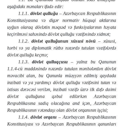
aşağıdakı mənaları ifadə edir:
1.1.1.
dövlət qulluğu
– Azərbaycan Respublikasının
Konstitusiyasına və digər normativ hüquqi aktlarına
uyğun olaraq dövlətin məqsəd və funksiyalarının həyata
keçirilməsi sahəsində dövlət qulluğu vəzifəsində xidmət;
1.1.2.
dövlət qulluğunun xüsusi növü
– xüsusi,
hərbi və ya diplomatik rütbə nəzərdə tutulan vəzifələrdə
dövlət qulluğu keçmə;
1.1.3.
dövlət qulluqçusu
– yalnız bu Qanunun
1.1.4-cü maddəsində nəzərdə tutulan mənbələrdən dövlət
məvacibi alan, bu Qanunla müəyyən edilmiş qaydada
inzibati və ya yardımçı dövlət qulluğu vəzifəsini tutan və
ixtisas dərəcəsi verilən, inzibati vəzifə üzrə ilk dəfə daimi
dövlət qulluğuna qəbul edilərkən Azərbaycan
Respublikasına sadiq olacağına and içən, Azərbaycan
Respublikasının vətəndaşı olan dövlət orqanının işçisi;
1.1.4.
dövlət orqanı
– Azərbaycan Respublikasının
Konstitusiyası və Azərbaycan Respublikasının qanunları