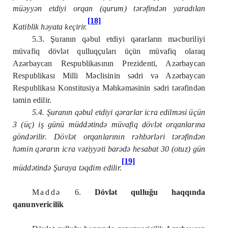
m
ü
ə
yy
ə
n etdiyi orqan (qurum) t
ə
r
ə
find
ə
n yarad
ı
lan
[18]
Katiblik h
ə
yata ke
ç
irir.
5.3. Şuranın qəbul etdiyi qərarların məcburiliyi
müvafiq dövlət qulluqçuları üçün müvafiq olaraq
Azərbaycan Respublikasının Prezidenti, Azərbaycan
Respublikası Milli Məclisinin sədri və Azərbaycan
Respublikası Konstitusiya Məhkəməsinin sədri tərəfindən
təmin edilir.
5.4. Şuranın q
ə
bul etdiyi q
ə
rarlar icra edilm
ə
si
üçü
n
3 (
üç
) i
ş
g
ü
n
ü
m
ü
dd
ə
tind
ə
m
ü
vafiq d
ö
vl
ə
t orqanlar
ı
na
g
ö
nd
ə
rilir. D
ö
vl
ə
t orqanlar
ı
n
ı
n r
ə
hb
ə
rl
ə
ri t
ə
r
ə
find
ə
n
h
ə
min q
ə
rar
ı
n icra v
ə
ziyy
ə
ti bar
ə
d
ə
hesabat 30 (otuz) g
ü
n
[19]
m
ü
dd
ə
tind
ə
Ş
uraya t
ə
qdim edilir.
Maddə
6.
Dövlət qulluğu haqqında
qanunvericilik