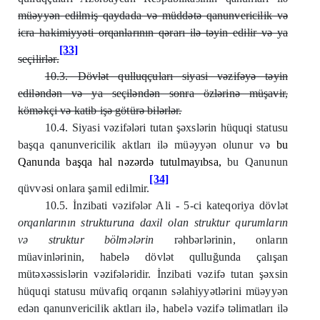
müəyyən edilmiş qaydada və müddətə qanunvericilik və
icra hakimiyyəti orqanlarının qərarı ilə təyin edilir və ya
[33]
seçilirlər.
10.3. Dövlət qulluqçuları siyasi vəzifəyə təyin
ediləndən və ya seçiləndən sonra özlərinə müşavir,
köməkçi və katib işə götürə bilərlər.
10.4. Siyasi vəzifələri tutan şəxslərin hüquqi statusu
başqa qanunvericilik aktları ilə müəyyən olunur və
bu
Qanunda başqa hal nəzərdə tutulmayıbsa,
bu Qanunun
[34]
qüvvəsi onlara şamil edilmir.
10.5. İnzibati vəzifələr Ali - 5-ci kateqoriya dövlət
orqanlarının strukturuna daxil olan struktur qurumların
v
ə
struktur b
ö
lm
ə
l
ə
rin
rəhbərlərinin, onların
müavinlərinin, habelə dövlət qulluğunda çalışan
mütəxəssislərin vəzifələridir. İnzibati vəzifə tutan şəxsin
hüquqi statusu müvafiq orqanın səlahiyyətlərini müəyyən
edən qanunvericilik aktları ilə, habelə vəzifə təlimatları ilə