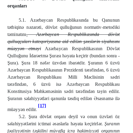
orqanları
5.1. Azərbaycan Respublikasında bu Qanunun
tətbiqinə nəzarəti, dövlət qulluğunun normativ-metodiki
təminatını
, Azərbaycan Respublikasında dövlət
qulluqçuları kateqoriyasına aid edilən şəxslərin siyahısını
müəyyən etməyi
Azərbaycan Respublikasının Dövlət
Qulluğunu İdarəetmə Şurası həyata keçirir (bundan sonra -
Şura). Şura 18 nəfər üzvdən ibarətdir. Şuranın 6 üzvü
Azərbaycan Respublikasının Prezidenti tərəfindən, 6 üzvü
Azərbaycan Respublikası Milli Məclisinin sədri
tərəfindən, 6 üzvü isə Azərbaycan Respublikası
Konstitusiya Məhkəməsinin sədri tərəfindən təyin edilir.
Şuranın səlahiyyətləri qanunla təsdiq edilən Əsasnamə ilə
[17]
müəyyən edilir.
5.2. Şura dövlət orqanı deyil və onun üzvləri öz
səlahiyyətlərini ictimai əsaslarla həyata keçirirlər.
Şuranın
f
ə
aliyy
ə
tinin t
ə
ş
kilini m
ü
vafiq icra hakimiyy
ə
ti orqan
ı
n
ı
n