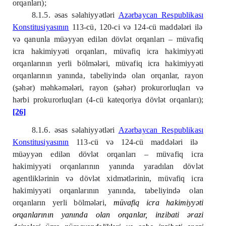
orqanları);
8.1.5. əsas səlahiyyətləri
Azərbaycan Respublikas
ı
Konstitusiyas
ı
n
ı
n
113-cü, 120-ci və 124-cü maddələri ilə
və qanunla müəyyən edilən dövlət orqanları – müvafiq
icra hakimiyyəti orqanları, müvafiq icra hakimiyyəti
orqanlarının yerli bölmələri, müvafiq icra hakimiyyəti
orqanlarının yanında, tabeliyində olan orqanlar, rayon
(şəhər) məhkəmələri, rayon (şəhər) prokurorluqları və
hərbi prokurorluqları (4-cü kateqoriya dövlət orqanları);
[26]
8.1.6. əsas səlahiyyətləri
Azərbaycan Respublikas
ı
Konstitusiyas
ı
n
ı
n
113-cü və 124-cü maddələri ilə
müəyyən edilən dövlət orqanları – müvafiq icra
hakimiyyəti orqanlarının yanında yaradılan dövlət
agentliklərinin və dövlət xidmətlərinin, müvafiq icra
hakimiyyəti orqanlarının yanında, tabeliyində olan
orqanların yerli bölmələri,
müvafiq icra hakimiyyəti
orqanlarının yanında olan orqanlar, inzibati ərazi