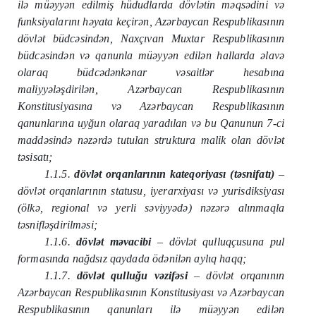
ilə müəyyən edilmiş hüdudlarda dövlətin məqsədini və
funksiyalarını həyata keçirən, Azərbaycan Respublikasının
dövlət büdcəsindən, Naxçıvan Muxtar Respublikasının
büdcəsindən və qanunla müəyyən edilən hallarda əlavə
olaraq büdcədənkənar vəsaitlər hesabına
maliyyələşdirilən, Azərbaycan Respublikasının
Konstitusiyasına və Azərbaycan Respublikasının
qanunlarına uyğun olaraq yaradılan və bu Qanunun 7-ci
maddəsində nəzərdə tutulan struktura malik olan dövlət
təsisatı;
1.1.5.
dövlət orqanlarının kateqoriyası (təsnifatı)
–
dövlət orqanlarının statusu, iyerarxiyası və yurisdiksiyası
(ölkə, regional və yerli səviyyədə) nəzərə alınmaqla
təsnifləşdirilməsi;
1.1.6.
dövlət məvacibi
– dövlət qulluqçusuna pul
formasında nağdsız qaydada ödənilən aylıq haqq;
1.1.7.
dövlət qulluğu vəzifəsi
– dövlət orqanının
Azərbaycan Respublikasının Konstitusiyası və Azərbaycan
Respublikasının qanunları ilə müəyyən edilən