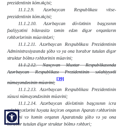
prezidentinin köməkçisi;
11.1.2.9. Azərbaycan Respublikası vitse-
prezidentinin köməkçisi;
11.1.2.10. Azərbaycan dövlətinin başçısının
fəaliyyətini bilavasitə təmin edən digər orqanların
rəhbərlərinin müavinləri;
11.1.2.11. Azərbaycan Respublikası Prezidentinin
Administrasiyasında şöbə və ya ona bərabər tutulan digər
struktur bölmə rəhbərinin müavini;
11.1.2.12. Naxçıvan Muxtar Respublikasında
Azərbaycan Respublikası Prezidentinin səlahiyyətli
[39]
nümayəndəsinin müavini;
11.1.2.13. Azərbaycan Respublikası Prezidentinin
xüsusi nümayəndəsinin müavini;
11.1.2.14. Azərbaycan dövlətinin başçısının icra
səlahiyyətlərini həyata keçirən orqanın Aparatı rəhbərinin
müavini və həmin orqanın Aparatında şöbə və ya ona
bərabər tutulan digər struktur bölmə rəhbəri;