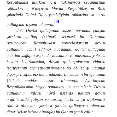
Respublikası mərkəzi icra hakimiyyəti orqanlarının
rəhbərlərinə, Naxçıvan Muxtar Respublikasının Bakı
şəhərində Daimi Nümayəndəliyinin rəhbərinə və hərbi
[6]
qulluqçulara şamil olunmur.
2.3. Dövlət qulluğunun xüsusi növündə çalışan
şəxslərin qulluq (xidmət) keçməsi bu Qanunun
Azərbaycan Respublikası vətəndaşlarının dövlət
qulluğuna qəbul edilmək hüququna, dövlət qulluğuna
qəbulun şəffaflıq əsasında müsabiqə və müsahibə yolu ilə
həyata keçirilməsinə, dövlət qulluqçularının xidməti
fəaliyyətinin qiymətləndirilməsinə və dövlət qulluğunun
digər prinsiplərinə aid müddəaları, həmçinin bu Qanunun
15-1-ci maddəsi nəzərə alınmaqla, Azərbaycan
Respublikasının başqa qanunları ilə tənzimlənir. Dövlət
qulluğunun xüsusi növü nəzərdə tutulan dövlət
orqanlarında çalışan və xüsusi, hərbi və ya diplomatik
rütbəsi olmayan şəxslərə (dövlət qulluqçusu olmayan
digər işçilər istisna olmaqla) bu Qanun şamil edilir.