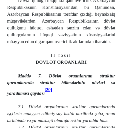
Dövlət qulluğu haqqında qanunvericilik Azərbaycan
Respublikasının Konstitusiyasından, bu Qanundan,
Azərbaycan Respublikasının tərəfdar çıxdığı beynəlxalq
müqavilələrdən, Azərbaycan Respublikasının dövlət
qulluğunu hüquqi cəhətdən tənzim edən və dövlət
qulluqçularının hüquqi vəziyyətinin xüsusiyyətlərini
müəyyən edən digər qanunvericilik aktlarından ibarətdir.
II fəsil
DÖVLƏT ORQANLARI
Maddə 7. Dövlət orqanlarının struktur
qurumlarında struktur bölmələrinin növləri və
[20]
yaradılması qaydası
7.1. Dövlət orqanlarının struktur qurumlarında
işçilərin müəyyən edilmiş say həddi daxilində şöbə, onun
tərkibində və ya müstəqil olmaqla sektor yaradıla bilər.
7.2. Dövlət orqanlarının struktur qurumlarında