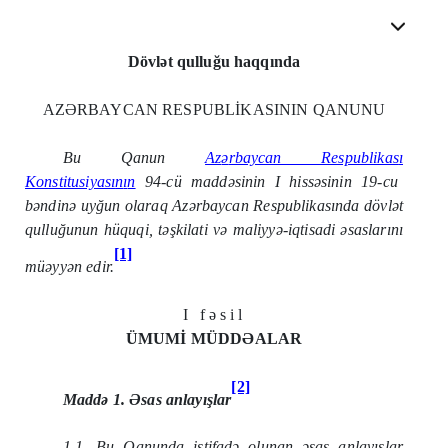
Dövlət qulluğu haqqında
AZƏRBAYCAN RESPUBLİKASININ QANUNU
Bu Qanun
Az
ə
rbaycan Respublikas
ı
Konstitusiyas
ı
n
ı
n
94-c
ü
madd
ə
sinin I hiss
ə
sinin 19-cu
b
ə
ndin
ə
uy
ğ
un olaraq Az
ə
rbaycan Respublikas
ı
nda d
ö
vl
ə
t
qullu
ğ
unun h
ü
quqi, t
ə
ş
kilati v
ə
maliyy
ə
-iqtisadi
ə
saslar
ı
n
ı
[1]
m
ü
ə
yy
ə
n edir.
I fəsil
ÜMUMİ MÜDDƏALAR
[2]
Maddə 1. Əsas anlayışlar
1.1. Bu Qanunda istifadə olunan əsas anlayışlar