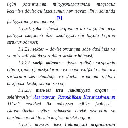
üçün potensialının müəyyənləşdirilməsi məqsədilə
keçirilən dövlət qulluqçusunun hər təqvim ilinin sonunda
[3]
fəaliyyətinin yoxlanılması;
1.1.20.
şöbə
– dövlət orqanının bir və ya bir neçə
fəaliyyət istiqaməti üzrə səlahiyyətlərini həyata keçirən
struktur bölməsi;
1.1.21.
sektor
– dövlət orqanının şöbə daxilində və
ya müstəqil şəkildə yaradılan struktur bölməsi;
1.1.22.
vəzifə təlimatı
– dövlət qulluğu vəzifəsinin
adının, qulluq funksiyalarının və həmin vəzifənin tutulması
şərtlərinin əks olunduğu və dövlət orqanının rəhbəri
tərəfindən təsdiq olunan sənəd;
1.1.23.
mərkəzi icra hakimiyyəti orqanı
–
səlahiyyətləri
Azərbaycan Respublikas
ı
Konstitusiyas
ı
n
ı
n
113-cü maddəsi ilə müəyyən edilən fəaliyyət
istiqamətlərinə uyğun sahələrdə dövlət siyasətini və
tənzimlənməsini həyata keçirən dövlət orqanı;
1.1.24.
mərkəzi icra hakimiyyəti orqanlarının