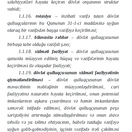
səlahiyyətləri həyata keçirən dövlət orqanının struktur
vahidi;
1.1.16.
rotasiya
– inzibati vəzifə tutan dövlət
qulluqçularının bu Qanunun 31-1-ci maddəsinə uyğun
olaraq bir vəzifədən başqa vəzifəyə keçirilməsi;
1.1.17.
bilavasitə rəhbər
– dövlət qulluqçusunun
birbaşa tabe olduğu vəzifəli şəxs;
1.1.18.
xidməti fəaliyyət
– dövlət qulluqçusunun
qanunla müəyyən edilmiş hüquq və vəzifələrinin həyata
keçirilməsi ilə əlaqədar fəaliyyəti;
1.1.19.
dövlət qulluqçusunun xidməti fəaliyyətinin
qiymətləndirilməsi
– dövlət qulluqçusunun
dövlət
məvacibinin məbləğinin müəyyənləşdirilməsi,
cari
fəaliyyətinə nəzarətin həyata keçirilməsi, onun potensial
imkanlarının aşkara çıxarılması və həmin imkanlardan
səmərəli istifadə edilməsi, dövlət qulluqçusunun peşə
səriştəliyini artırmağa stimullaşdırılması və onun əlavə
təhsilə və ya təlimə ehtiyacının, habelə tutduğu vəzifəyə
uyğun gəlib-gəlmədiyinin, işçinin vəzifədə irəli çəkilməsi