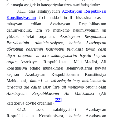
alınmaqla aşağıdakı kateqoriyalar üzrə təsnifatlaşdırılır:
8.1.1. əsas səlahiyyətləri
Azərbaycan Respublikas
ı
Konstitusiyas
ı
n
ı
n
7-ci maddəsinin III hissəsinə əsasən
müəyyən edilən Azərbaycan Respublikasının
qanunvericilik, icra və məhkəmə hakimiyyətinin ən
yüksək dövlət orqanları,
Azərbaycan Respublikası
Prezidentinin Administrasiyası, habelə Azərbaycan
dövlətinin başçısının fəaliyyətini bilavasitə təmin edən
digər orqanlar və icra səlahiyyətlərini həyata keçirən
orqan
, Azərbaycan Respublikasının Milli Məclisi, Ali
konstitusiya ədalət mühakiməsi səlahiyyətlərini həyata
keçirən Azərbaycan Respublikasının Konstitusiya
Məhkəməsi
, ümumi və ixtisaslaşdırılmış məhkəmələrin
icraatına aid edilən işlər üzrə ali məhkəmə orqanı olan
Azərbaycan Respublikasının Ali Məhkəməsi
(Ali
[22]
kateqoriya dövlət orqanları);
8.1.2. əsas səlahiyyətləri Azərbaycan
Respublikasının Konstitusiyası,
habelə
Azərbaycan