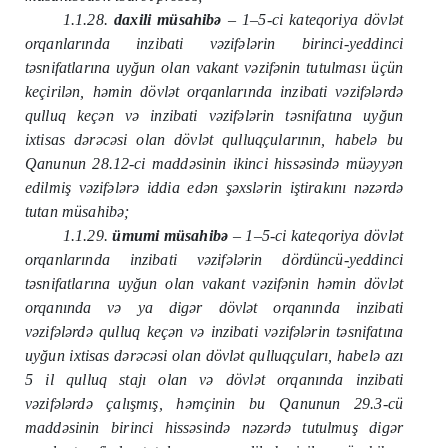
1.1.28.
daxili müsahibə
– 1–5-ci kateqoriya dövlət
orqanlarında inzibati vəzifələrin birinci-yeddinci
təsnifatlarına uyğun olan vakant vəzifənin tutulması üçün
keçirilən, həmin dövlət orqanlarında inzibati vəzifələrdə
qulluq keçən və inzibati vəzifələrin təsnifatına uyğun
ixtisas dərəcəsi olan dövlət qulluqçularının, habelə bu
Qanunun 28.12-ci maddəsinin ikinci hissəsində müəyyən
edilmiş vəzifələrə iddia edən şəxslərin iştirakını nəzərdə
tutan müsahibə;
1.1.29.
ümumi müsahibə
– 1–5-ci kateqoriya dövlət
orqanlarında inzibati vəzifələrin dördüncü-yeddinci
təsnifatlarına uyğun olan vakant vəzifənin həmin dövlət
orqanında və ya digər dövlət orqanında inzibati
vəzifələrdə qulluq keçən və inzibati vəzifələrin təsnifatına
uyğun ixtisas dərəcəsi olan dövlət qulluqçuları, habelə azı
5 il qulluq stajı olan və dövlət orqanında inzibati
vəzifələrdə çalışmış, həmçinin bu Qanunun 29.3-cü
maddəsinin birinci hissəsində nəzərdə tutulmuş digər