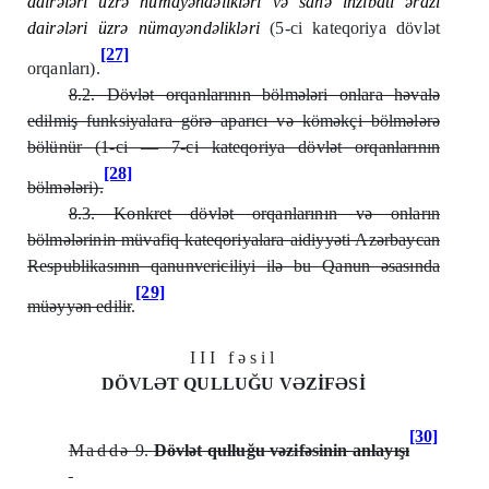
dairələri üzrə nümayəndəlikləri və sahə inzibati ərazi
dairələri üzrə nümayəndəlikləri
(5-ci kateqoriya dövlət
[27]
orqanları).
8.2. Dövlət orqanlarının bölmələri onlara həvalə
edilmiş funksiyalara görə aparıcı və köməkçi bölmələrə
bölünür (1-ci — 7-ci kateqoriya dövlət orqanlarının
[28]
bölmələri).
8.3. Konkret dövlət orqanlarının və onların
bölmələrinin müvafiq kateqoriyalara aidiyyəti Azərbaycan
Respublikasının qanunvericiliyi ilə bu Qanun əsasında
[29]
müəyyən edilir
.
III fəsil
DÖVLƏT QULLUĞU VƏZİFƏSİ
[30]
Maddə
9.
Dövlət qulluğu vəzifəsinin anlayışı