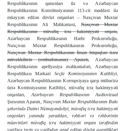
Respublikasının qanunları ilə və Azərbaycan
Respublikasının Konstitusiyasının 113-cü maddəsi ilə
müəyyən edilən dövlət orqanları – Naxçıvan Muxtar
Respublikasının Ali Məhkəməsi,
Naxçıvan Muxtar
Respublikasının müvafiq icra hakimiyyəti orqanı,
Azərbaycan Respublikasının Hərbi Prokurorluğu,
Naxçıvan Muxtar Respublikasının Prokurorluğu,
Naxçıvan Muxtar Respublikasının İnsan hüquqları üzrə
müvəkkilinin (ombudsmanın) Aparatı,
Azərbaycan
Respublikasının apellyasiya məhkəmələri, Azərbaycan
Respublikası Mərkəzi
Seçki Komissiyasının Katibliyi
,
Azərbaycan Respublikasının Korrupsiyaya qarşı mübarizə
üzrə Komissiyasının Katibliyi, müvafiq icra hakimiyyəti
orqanları,
Azərbaycan Respublikas
ı
n
ı
n Audiovizual
Şurasının Aparatı
, Naxçıvan Muxtar Respublikasının Bakı
şəhərində Daimi Nümayəndəliyi
, müvafiq icra hakimiyyəti
orqanları yanında yaradılan, rəhbəri və rəhbərinin
müavinləri müvafiq icra hakimiyyəti orqanı tərəfindən
vəzifəyə təyin və vəzifədən azad edilən dövlət agentlikləri