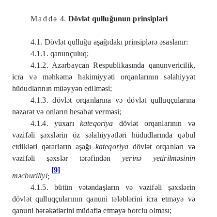
Maddə
4.
Dövlət qulluğunun prinsipləri
4.1. Dövlət qulluğu aşağıdakı prinsiplərə əsaslanır:
4.1.1. qanunçuluq;
4.1.2. Azərbaycan Respublikasında qanunvericilik,
icra və məhkəmə hakimiyyəti orqanlarının səlahiyyət
hüdudlarının müəyyən edilməsi;
4.1.3. dövlət orqanlarına və dövlət qulluqçularına
nəzarət və onların hesabat verməsi;
4.1.4. yuxarı
kateqoriya
dövlət orqanlarının və
vəzifəli şəxslərin öz səlahiyyətləri hüdudlarında qəbul
etdikləri qərarların aşağı
kateqoriya
dövlət orqanları və
vəzifəli şəxslər tərəfindən
yerin
ə
yetirilm
ə
sinin
[9]
m
ə
cburiliyi
;
4.1.5. bütün vətəndaşların və vəzifəli şəxslərin
dövlət qulluqçularının qanuni tələblərini icra etməyə və
qanuni hərəkətlərini müdafiə etməyə borclu olması;