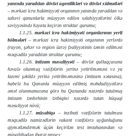
yanında yaradılan dövlət agentlikləri və dövlət xidmətləri
– mərkəzi icra hakimiyyəti orqanının yanında yaradılan və
sahəvi qanunlarla müəyyən edilən səlahiyyətlərini ölkə
səviyyəsində həyata keçirən struktur qurumu;
1.1.25.
mərkəzi icra hakimiyyəti orqanlarının yerli
bölmələri
– mərkəzi icra hakimiyyəti orqanının yerlərdə
(rayon, şəhər və region üzrə) fəaliyyətinin təmin edilməsi
məqsədilə yaradılan struktur qurumu;
1.1.26.
intizam məsuliyyəti
– dövlət qulluqçusuna
həvalə olunmuş vəzifələrin yerinə yetirilməməsi və ya
lazımi şəkildə yerinə yetirilməməsinə (intizam xətasına),
habelə bu Qanunla müəyyən edilmiş məhdudiyyətlərə
əməl olunmamasına görə bu Qanunda nəzərdə tutulmuş
intizam tənbehinin tətbiqini nəzərdə tutan hüquqi
məsuliyyət növü;
1.1.27.
müsabiqə
– inzibati vəzifələrin tutulması
məqsədilə namizədlərin vakant vəzifələrə uyğunluğunu
qiymətləndirmək üçün keçirilən test imtahanından və
müsahibədən ibarət proses;