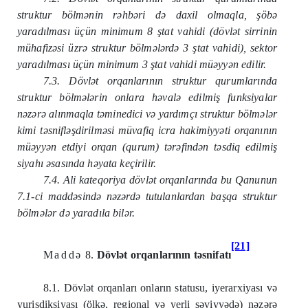
struktur bölmənin rəhbəri də daxil olmaqla, şöbə
yaradılması üçün minimum 8 ştat vahidi (dövlət sirrinin
mühafizəsi üzrə struktur bölmələrdə 3 ştat vahidi), sektor
yaradılması üçün minimum 3 ştat vahidi müəyyən edilir.
7.3. Dövlət orqanlarının struktur qurumlarında
struktur bölmələrin onlara həvalə edilmiş funksiyalar
nəzərə alınmaqla təminedici və yardımçı struktur bölmələr
kimi təsnifləşdirilməsi müvafiq icra hakimiyyəti orqanının
müəyyən etdiyi
orqan (qurum)
tərəfindən təsdiq edilmiş
siyahı əsasında həyata keçirilir.
7.4. Ali kateqoriya dövlət orqanlarında bu Qanunun
7.1-ci maddəsində nəzərdə tutulanlardan başqa struktur
bölmələr də yaradıla bilər.
[21]
Maddə
8.
Dövlət orqanlarının təsnifatı
8.1. Dövlət orqanları onların statusu, iyerarxiyası və
yurisdiksiyası (ölkə, regional və yerli səviyyədə) nəzərə