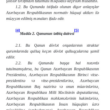
şəxslər tərəfindən tutulması məqsədilə keçirilən müsahibə.
1.2. Bu Qanunda istifadə olunan digər anlayışlar
Azərbaycan Respublikasının normativ hüquqi aktları ilə
müəyyən edilmiş mənaları ifadə edir.
[4]
[5]
Maddə 2. Qanunun tətbiq dairəsi
2.1. Bu Qanun dövlət orqanlarının struktur
qurumlarında qulluq keçən dövlət qulluqçularına şamil
edilir.
2.2. Bu Qanunda başqa hal nəzərdə
tutulmamışdırsa, bu Qanun Azərbaycan Respublikasının
Prezidentinə, Azərbaycan Respublikasının Birinci vitse-
prezidentinə və vitse-prezidentlərinə, Azərbaycan
Respublikasının Baş nazirinə və onun müavinlərinə,
Azərbaycan Respublikası Milli Məclisinin deputatlarına,
Azərbaycan Respublikası məhkəmələrinin hakimlərinə,
Azərbaycan Respublikasının İnsan hüquqları üzrə