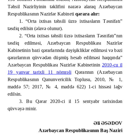
Təhsil Nazirliyinin təklifini nəzərə alaraq Azərbaycan
Respublikasının Nazirlər Kabineti
qərara alır:
1. “Orta ixtisas təhsili üzrə ixtisasların Təsnifatı”
təsdiq edilsin (əlavə olunur).
2. “Orta ixtisas təhsili üzrə ixtisasların Təsnifatı”nın
təsdiq edilməsi, Azərbaycan Respublikası Nazirlər
Kabinetinin bəzi qərarlarında dəyişikliklər edilməsi və bəzi
qərarlarının qüvvədən düşmüş hesab edilməsi haqqında”
Azərbaycan Respublikası Nazirlər Kabinetinin
2010-cu il
19 yanvar tarixli 11 nömrəli
Qərarının (Azərbaycan
Respublikasının Qanunvericilik Toplusu, 2010, № 1,
maddə 57; 2017, № 4, maddə 622) 1-ci hissəsi ləğv
edilsin.
3. Bu Qərar 2020-ci il 15 sentyabr tarixindən
qüvvəyə minir.
Əli ƏSƏDOV
Azərbaycan Respublikasının Baş Naziri