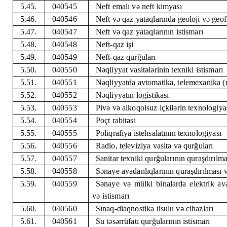
5.45.
040545
Neft emalı və neft kimyası
5.46.
040546
Neft və qaz yataqlarında geoloji və geofi
5.47.
040547
Neft və qaz yataqlarının istismarı
5.48.
040548
Neft-qaz işi
5.49.
040549
Neft-qaz qurğuları
5.50.
040550
Nəqliyyat vasitələrinin texniki istismarı
5.51.
040551
Nəqliyyatda avtomatika, telemexanika (n
5.52.
040552
Nəqliyyatın logistikası
5.53.
040553
Pivə və alkoqolsuz içkilərin texnologiya
5.54.
040554
Poçt rabitəsi
5.55.
040555
Poliqrafiya istehsalatının texnologiyası
5.56.
040556
Radio, televiziya vasitə və qurğuları
5.57.
040557
Sanitar texniki qurğularının quraşdırılma
5.58.
040558
Sənaye avadanlıqlarının quraşdırılması v
5.59.
040559
Sənaye və mülki binalarda elektrik ava
və istismarı
5.60.
040560
Sınaq-diaqnostika üsulu və cihazları
5.61.
040561
Su təsərrüfatı qurğularının istismarı