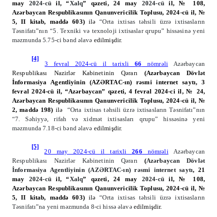
may
2024-cü
il, “
Xalq
” qəzeti, 24 may
2024-cü
il, № 108
,
Azərbaycan Respublikasının Qanunvericilik Toplusu, 2024-cü il, №
5, II kitab, maddə 603
)
ilə
“Orta ixtisas təhsili üzrə ixtisasların
Təsnifatı”nın “5. Texniki və texnoloji ixtisaslar qrupu” hissəsinə yeni
məzmunda 5.75-ci bənd əlavə
edilmişdir.
[4]
3 fevral 2024-cü il tarixli
66
nömrəli
Azərbaycan
Respublikası Nazirlər Kabinetinin Qərarı
(Azərbaycan Dövlət
İnformasiya Agentliyinin (AZƏRTAC-ın) rəsmi internet saytı, 3
fevral 2024-cü il, “Azərbaycan” qəzeti, 4 fevral 2024-ci il, № 24
,
Azərbaycan Respublikasının Qanunvericilik Toplusu, 2024-cü il, №
2, maddə 1
98
)
ilə
“Orta ixtisas təhsili üzrə ixtisasların Təsnifatı”nın
“7.
Səhiyyə, rifah və xidmət ixtisasları qrupu” hissəsinə yeni
məzmunda 7.18-ci bənd əlavə
edilmişdir.
[5]
20 may 2024-cü il tarixli
266
nömrəli
Azərbaycan
Respublikası Nazirlər Kabinetinin Qərarı
(
Azərbaycan Dövlət
İnformasiya Agentliyinin (AZƏRTAC-ın) rəsmi internet saytı
, 21
may
2024-cü
il, “
Xalq
” qəzeti, 24 may
2024-cü
il, № 108
,
Azərbaycan Respublikasının Qanunvericilik Toplusu, 2024-cü il, №
5, II kitab, maddə 603
)
ilə
“Orta ixtisas təhsili üzrə ixtisasların
Təsnifatı”na yeni məzmunda 8-ci hissə əlavə
edilmişdir.