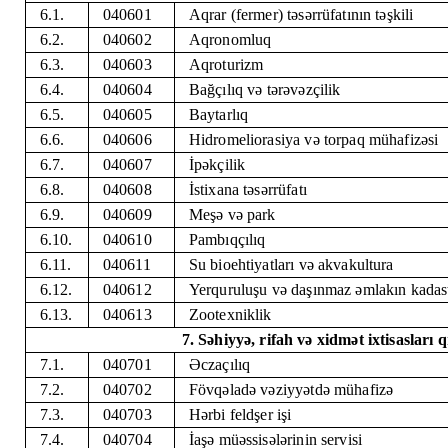
6.1.
040601
Aqrar (fermer) təsərrüfatının təşkili
6.2.
040602
Aqronomluq
6.3.
040603
Aqroturizm
6.4.
040604
Bağçılıq və tərəvəzçilik
6.5.
040605
Baytarlıq
6.6.
040606
Hidromeliorasiya və torpaq mühafizəsi
6.7.
040607
İpəkçilik
6.8.
040608
İstixana təsərrüfatı
6.9.
040609
Meşə və park
6.10.
040610
Pambıqçılıq
6.11.
040611
Su bioehtiyatları və akvakultura
6.12.
040612
Yerquruluşu və daşınmaz əmlakın kadast
6.13.
040613
Zootexniklik
7. Səhiyyə, rifah və xidmət ixtisasları
7.1.
040701
Əczaçılıq
7.2.
040702
Fövqəladə vəziyyətdə mühafizə
7.3.
040703
Hərbi feldşer işi
7.4.
040704
İaşə müəssisələrinin servisi