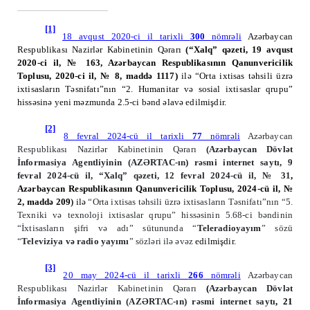
[1]
18 avqust 2020-ci il tarixli
300
nömrəli
Azərbaycan
Respublikası Nazirlər Kabinetinin Qərarı
(
“Xalq” qəzeti, 19 avqust
2020-ci il, № 163
, Azərbaycan Respublikasının Qanunvericilik
Toplusu, 2020-ci il, № 8, maddə 1117)
ilə “Orta ixtisas təhsili üzrə
ixtisasların Təsnifatı”nın “2. Humanitar və sosial ixtisaslar qrupu”
hissəsinə yeni məzmunda 2.5-ci bənd əlavə edilmişdir.
[2]
8 fevral 2024-cü il tarixli
77
nömrəli
Azərbaycan
Respublikası Nazirlər Kabinetinin Qərarı
(Azərbaycan Dövlət
İnformasiya Agentliyinin (AZƏRTAC-ın) rəsmi internet saytı, 9
fevral 2024-cü il, “Xalq” qəzeti, 12 fevral 2024-cü il, № 31
,
Azərbaycan Respublikasının Qanunvericilik Toplusu, 2024-cü il, №
2, maddə 20
9
)
ilə
“Orta ixtisas təhsili üzrə ixtisasların Təsnifatı”nın “5.
Texniki və texnoloji ixtisaslar qrupu” hissəsinin 5.68-ci bəndinin
“İxtisasların şifri və adı” sütununda “
Teleradioyayım
” sözü
“
Televiziya və radio yayımı
” sözləri ilə əvəz
edilmişdir.
[3]
20 may 2024-cü il tarixli
266
nömrəli
Azərbaycan
Respublikası Nazirlər Kabinetinin Qərarı
(
Azərbaycan Dövlət
İnformasiya Agentliyinin (AZƏRTAC-ın) rəsmi internet saytı
, 21