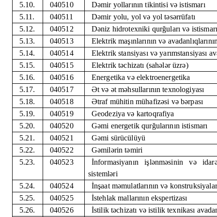
5.10.
040510
Dəmir yollarının tikintisi və istismarı
5.11.
040511
Dəmir yolu, yol və yol təsərrüfatı
5.12.
040512
Dəniz hidrotexniki qurğuları və istismar
5.13.
040513
Elektrik maşınlarının və avadanlıqlarını
5.14.
040514
Elektrik stansiyası və yarımstansiyası av
5.15.
040515
Elektrik təchizatı (sahələr üzrə)
5.16.
040516
Energetika və elektroenergetika
5.17.
040517
Ət və ət məhsullarının texnologiyası
5.18.
040518
Ətraf mühitin mühafizəsi və bərpası
5.19.
040519
Geodeziya və kartoqrafiya
5.20.
040520
Gəmi energetik qurğularının istismarı
5.21.
040521
Gəmi sürücülüyü
5.22.
040522
Gəmilərin təmiri
5.23.
040523
İnformasiyanın işlənməsinin və idarə
sistemləri
5.24.
040524
İnşaat məmulatlarının və konstruksiyaları
5.25.
040525
İstehlak mallarının ekspertizası
5.26.
040526
İstilik təchizatı və istilik texnikası avada