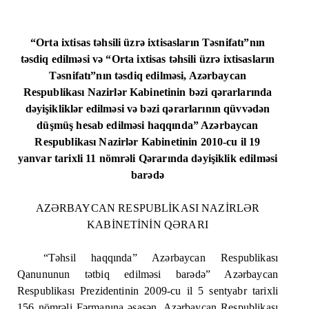
“Orta ixtisas təhsili üzrə ixtisasların Təsnifatı”nın
təsdiq edilməsi və “Orta ixtisas təhsili üzrə ixtisasların
Təsnifatı”nın təsdiq edilməsi, Azərbaycan
Respublikası Nazirlər Kabinetinin bəzi qərarlarında
dəyişikliklər edilməsi və bəzi qərarlarının qüvvədən
düşmüş hesab edilməsi haqqında” Azərbaycan
Respublikası Nazirlər Kabinetinin 2010-cu il 19
yanvar tarixli 11 nömrəli Qərarında dəyişiklik edilməsi
barədə
AZƏRBAYCAN RESPUBLİKASI NAZİRLƏR
KABİNETİNİN QƏRARI
“Təhsil haqqında” Azərbaycan Respublikası
Qanununun tətbiq edilməsi barədə” Azərbaycan
Respublikası Prezidentinin 2009-cu il 5 sentyabr tarixli
156 nömrəli Fərmanına əsasən, Azərbaycan Respublikası