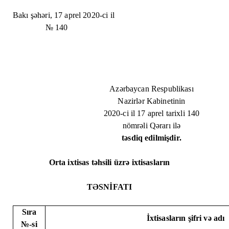
Bakı şəhəri, 17 aprel 2020-ci il
№ 140
Azərbaycan Respublikası
Nazirlər Kabinetinin
2020-ci il 17 aprel tarixli 140
nömrəli Qərarı ilə
təsdiq edilmişdir.
Orta ixtisas təhsili üzrə ixtisasların
TƏSNİFATI
Sıra
İxtisasların şifri və adı
№-si