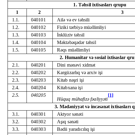
1. Təhsil ixtisasları qrupu
1
2
3
1.1.
040101
Ailə və ev təhsili
1.2.
040102
Fiziki tərbiyə müəllimliyi
1.3.
040103
İnklüziv təhsil
1.4.
040104
Məktəbəqədər təhsil
1.5.
040105
Rəqs müəllimliyi
2. Humanitar və sosial ixtisaslar qr
2.1.
040201
Dini mənəvi xidmət
2.2.
040202
Kargüzarlıq və arxiv işi
2.3.
040203
Kitab nəşri işi
2.4.
040204
Kitabxana işi
2.5.
040205
[1]
Hüquq mühafizə fəaliyyəti
3. Mədəniyyət və incəsənət ixtisasları 
3.1.
040301
Aktyor sənəti
3.2.
040302
Aşıq sənəti
3.3.
040303
Bədii yaradıcılıq işi