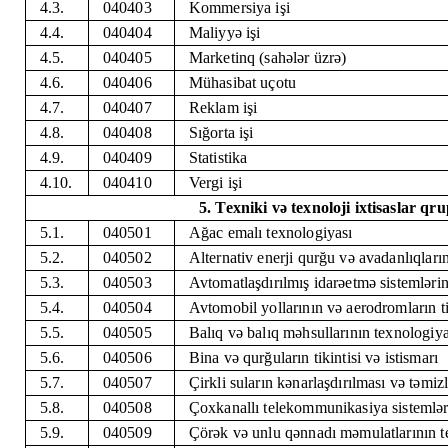
4.3.
040403
Kommersiya işi
4.4.
040404
Maliyyə işi
4.5.
040405
Marketinq (sahələr üzrə)
4.6.
040406
Mühasibat uçotu
4.7.
040407
Reklam işi
4.8.
040408
Sığorta işi
4.9.
040409
Statistika
4.10.
040410
Vergi işi
5. Texniki və texnoloji ixtisaslar qr
5.1.
040501
Ağac emalı texnologiyası
5.2.
040502
Alternativ enerji qurğu və avadanlıqların
5.3.
040503
Avtomatlaşdırılmış idarəetmə sistemlərin
5.4.
040504
Avtomobil yollarının və aerodromların tik
5.5.
040505
Balıq və balıq məhsullarının texnologiya
5.6.
040506
Bina və qurğuların tikintisi və istismarı
5.7.
040507
Çirkli suların kənarlaşdırılması və təmi
5.8.
040508
Çoxkanallı telekommunikasiya sistemləri
5.9.
040509
Çörək və unlu qənnadı məmulatlarının t