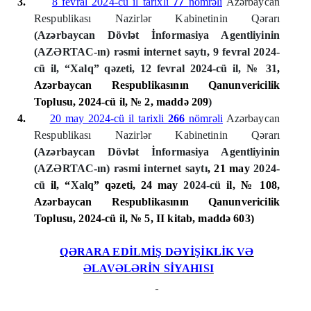
3.
8 fevral 2024-cü il tarixli
77
nömrəli
Azərbaycan
Respublikası Nazirlər Kabinetinin Qərarı
(Azərbaycan Dövlət İnformasiya Agentliyinin
(AZƏRTAC-ın) rəsmi internet saytı, 9 fevral 2024-
cü il, “Xalq” qəzeti, 12 fevral 2024-cü il, № 31
,
Azərbaycan Respublikasının Qanunvericilik
Toplusu, 2024-cü il, № 2, maddə 20
9
)
4.
20 may 2024-cü il tarixli
266
nömrəli
Azərbaycan
Respublikası Nazirlər Kabinetinin Qərarı
(
Azərbaycan Dövlət İnformasiya Agentliyinin
(AZƏRTAC-ın) rəsmi internet saytı
, 21 may
2024-
cü
il, “
Xalq
” qəzeti, 24 may
2024-cü
il, № 108
,
Azərbaycan Respublikasının Qanunvericilik
Toplusu, 2024-cü il, № 5, II kitab, maddə
603
)
QƏRARA EDİLMİŞ DƏYİŞİKLİK VƏ
ƏLAVƏLƏRİN SİYAHISI