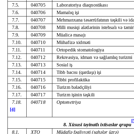
7.5.
040705
Laboratoriya diaqnostikası
7.6.
040706
Mamalıq işi
7.7.
040707
Mehmanxana təsərrüfatının təşkili və id
7.8.
040708
Milli musiqi alətlərinin istehsalı və təmir
7.9.
040709
Müalicə masajı
7.10.
040710
Mühafizə xidməti
7.11.
040711
Ortopedik stomatologiya
7.12.
040712
Rekreasiya, idman və sağlamlıq turizmi
7.13.
040713
Sosial iş
7.14.
040714
Tibb bacısı (qardaşı) işi
7.15.
040715
Tibbi profilaktika
7.16.
040716
Turizm bələdçiliyi
7.17.
040717
Turizm işinin təşkili
7.18.
040718
Optometriya
[4]
[
8. Xüsusi təyinatlı ixtisaslar qrupu
8.1.
XTO
Müdafiə fəaliyyəti (sahələr üzrə)