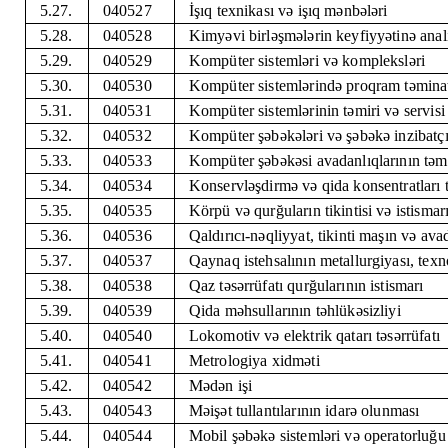
5.27.
040527
İşıq texnikası və işıq mənbələri
5.28.
040528
Kimyəvi birləşmələrin keyfiyyətinə anali
5.29.
040529
Kompüter sistemləri və kompleksləri
5.30.
040530
Kompüter sistemlərində proqram təmina
5.31.
040531
Kompüter sistemlərinin təmiri və servisi
5.32.
040532
Kompüter şəbəkələri və şəbəkə inzibatçı
5.33.
040533
Kompüter şəbəkəsi avadanlıqlarının təmir
5.34.
040534
Konservləşdirmə və qida konsentratları 
5.35.
040535
Körpü və qurğuların tikintisi və istismar
5.36.
040536
Qaldırıcı-nəqliyyat, tikinti maşın və avad
5.37.
040537
Qaynaq istehsalının metallurgiyası, texn
5.38.
040538
Qaz təsərrüfatı qurğularının istismarı
5.39.
040539
Qida məhsullarının təhlükəsizliyi
5.40.
040540
Lokomotiv və elektrik qatarı təsərrüfatı
5.41.
040541
Metrologiya xidməti
5.42.
040542
Mədən işi
5.43.
040543
Məişət tullantılarının idarə olunması
5.44.
040544
Mobil şəbəkə sistemləri və operatorluğu