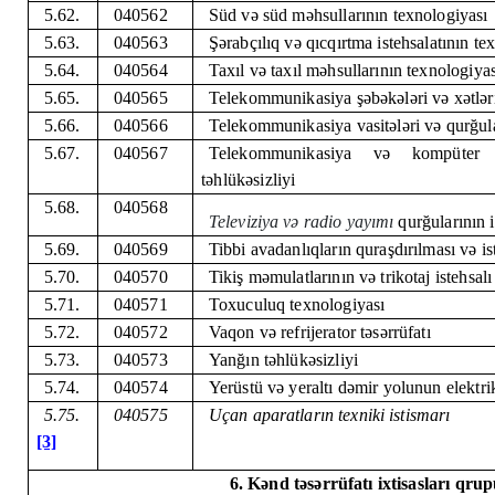
5.62.
040562
Süd və süd məhsullarının texnologiyası
5.63.
040563
Şərabçılıq və qıcqırtma istehsalatının te
5.64.
040564
Taxıl və taxıl məhsullarının texnologiyas
5.65.
040565
Telekommunikasiya şəbəkələri və xətlər
5.66.
040566
Telekommunikasiya vasitələri və qurğul
5.67.
040567
Telekommunikasiya və kompüter si
təhlükəsizliyi
5.68.
040568
Televiziya və radio yayımı
qurğularının i
5.69.
040569
Tibbi avadanlıqların quraşdırılması və is
5.70.
040570
Tikiş məmulatlarının və trikotaj istehsal
5.71.
040571
Toxuculuq texnologiyası
5.72.
040572
Vaqon və refrijerator təsərrüfatı
5.73.
040573
Yanğın təhlükəsizliyi
5.74.
040574
Yerüstü və yeraltı dəmir yolunun elektrik
5.75.
040575
Uçan aparatların texniki istismarı
[3]
6. Kənd təsərrüfatı ixtisasları qru