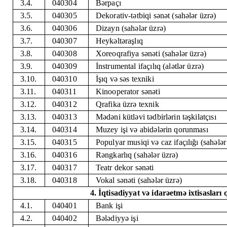
3.4.
040304
Bərpaçı
3.5.
040305
Dekorativ-tətbiqi sənət (sahələr üzrə)
3.6.
040306
Dizayn (sahələr üzrə)
3.7.
040307
Heykəltəraşlıq
3.8.
040308
Xoreoqrafiya sənəti (sahələr üzrə)
3.9.
040309
İnstrumental ifaçılıq (alətlər üzrə)
3.10.
040310
İşıq və səs texniki
3.11.
040311
Kinooperator sənəti
3.12.
040312
Qrafika üzrə texnik
3.13.
040313
Mədəni kütləvi tədbirlərin təşkilatçısı
3.14.
040314
Muzey işi və abidələrin qorunması
3.15.
040315
Populyar musiqi və caz ifaçılığı (sahələr
3.16.
040316
Rəngkarlıq (sahələr üzrə)
3.17.
040317
Teatr dekor sənəti
3.18.
040318
Vokal sənəti (sahələr üzrə)
4. İqtisadiyyat və idarəetmə ixtisasları
4.1.
040401
Bank işi
4.2.
040402
Bələdiyyə işi