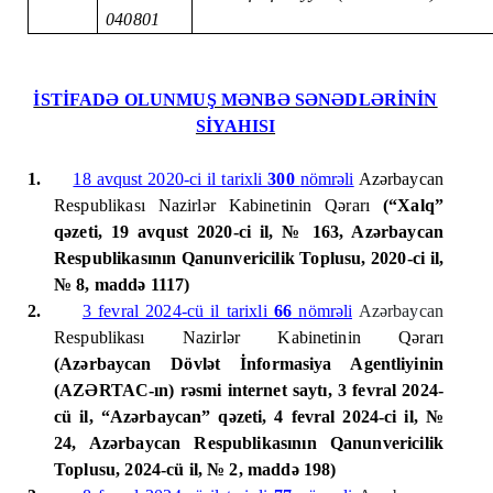
040801
İSTİFADƏ OLUNMUŞ MƏNBƏ SƏNƏDLƏRİNİN
SİYAHISI
1.
18 avqust 2020-ci il tarixli
300
nömrəli
Azərbaycan
Respublikası Nazirlər Kabinetinin Qərarı
(
“Xalq”
qəzeti, 19 avqust 2020-ci il, № 163
, Azərbaycan
Respublikasının Qanunvericilik Toplusu, 2020-ci il,
№ 8, maddə 1117)
2.
3 fevral 2024-cü il tarixli
66
nömrəli
Azərbaycan
Respublikası Nazirlər Kabinetinin Qərarı
(Azərbaycan Dövlət İnformasiya Agentliyinin
(AZƏRTAC-ın) rəsmi internet saytı, 3 fevral 2024-
cü il, “Azərbaycan” qəzeti, 4 fevral 2024-ci il, №
24
, Azərbaycan Respublikasının Qanunvericilik
Toplusu, 2024-cü il, № 2, maddə 1
98
)