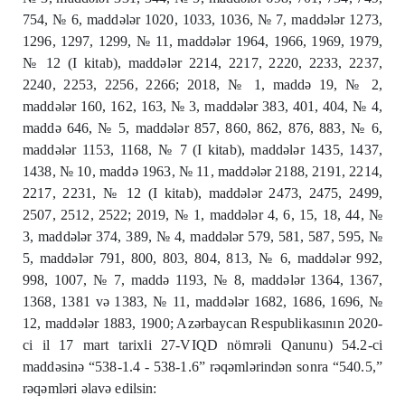
754, № 6, maddələr 1020, 1033, 1036, № 7, maddələr 1273,
1296, 1297, 1299, № 11, maddələr 1964, 1966, 1969, 1979,
№ 12 (I kitab), maddələr 2214, 2217, 2220, 2233, 2237,
2240, 2253, 2256, 2266; 2018, № 1, maddə 19, № 2,
maddələr 160, 162, 163, № 3, maddələr 383, 401, 404, № 4,
maddə 646, № 5, maddələr 857, 860, 862, 876, 883, № 6,
maddələr 1153, 1168, № 7 (I kitab), maddələr 1435, 1437,
1438, № 10, maddə 1963, № 11, maddələr 2188, 2191, 2214,
2217, 2231, № 12 (I kitab), maddələr 2473, 2475, 2499,
2507, 2512, 2522; 2019, № 1, maddələr 4, 6, 15, 18, 44, №
3, maddələr 374, 389, № 4, maddələr 579, 581, 587, 595, №
5, maddələr 791, 800, 803, 804, 813, № 6, maddələr 992,
998, 1007, № 7, maddə 1193, № 8, maddələr 1364, 1367,
1368, 1381 və 1383, № 11, maddələr 1682, 1686, 1696, №
12, maddələr 1883, 1900; Azərbaycan Respublikasının 2020-
ci il 17 mart tarixli 27-VIQD nömrəli Qanunu) 54.2-ci
maddəsinə “538-1.4 - 538-
1.6”
rəqəmlərindən sonra “540.5,”
rəqəmləri əlavə edilsin: