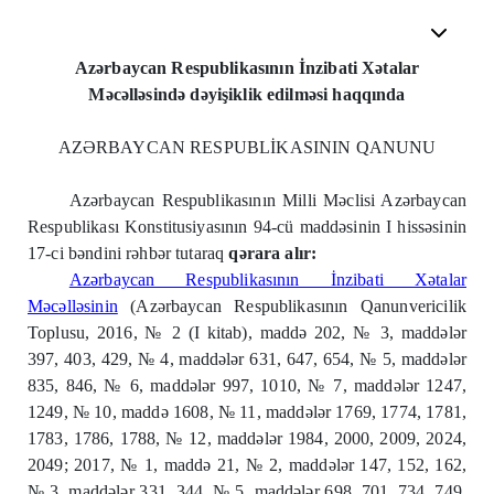
Azərbaycan Respublikasının İnzibati Xətalar
Məcəlləsində dəyişiklik edilməsi haqqında
AZƏRBAYCAN RESPUBLİKASININ QANUNU
Azərbaycan Respublikasının Milli Məclisi Azərbaycan
Respublikası Konstitusiyasının 94-cü maddəsinin I hissəsinin
17-ci bəndini rəhbər tutaraq
qərara alır:
Azərbaycan Respublikasının İnzibati Xətalar
Məcəlləsinin
(Azərbaycan Respublikasının Qanunvericilik
Toplusu, 2016, № 2 (I kitab), maddə 202, № 3, maddələr
397, 403, 429, № 4, maddələr 631, 647, 654, № 5, maddələr
835, 846, № 6, maddələr 997, 1010, № 7, maddələr 1247,
1249, № 10, maddə 1608, № 11, maddələr 1769, 1774, 1781,
1783, 1786, 1788, № 12, maddələr 1984, 2000, 2009, 2024,
2049; 2017, № 1, maddə 21, № 2, maddələr 147, 152, 162,
№ 3, maddələr 331, 344, № 5, maddələr 698, 701, 734, 749,