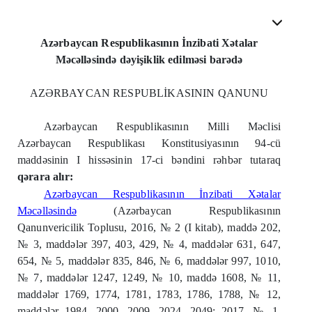
Azərbaycan Respublikasının İnzibati Xətalar
Məcəlləsində dəyişiklik edilməsi barədə
AZƏRBAYCAN RESPUBLİKASININ QANUNU
Azərbaycan Respublikasının Milli Məclisi
Azərbaycan Respublikası Konstitusiyasının 94-cü
maddəsinin I hissəsinin 17-ci bəndini rəhbər tutaraq
qərara alır:
Azərbaycan Respublikasının İnzibati Xətalar
Məcəlləsində
(Azərbaycan Respublikasının
Qanunvericilik Toplusu, 2016, № 2 (I kitab), maddə 202,
№ 3, maddələr 397, 403, 429, № 4, maddələr 631, 647,
654, № 5, maddələr 835, 846, № 6, maddələr 997, 1010,
№ 7, maddələr 1247, 1249, № 10, maddə 1608, № 11,
maddələr 1769, 1774, 1781, 1783, 1786, 1788, № 12,
maddələr 1984, 2000, 2009, 2024, 2049; 2017, № 1,