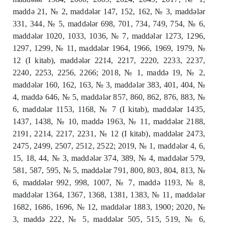
maddə 21, № 2, maddələr 147, 152, 162, № 3, maddələr
331, 344, № 5, maddələr 698, 701, 734, 749, 754, № 6,
maddələr 1020, 1033, 1036, № 7, maddələr 1273, 1296,
1297, 1299, № 11, maddələr 1964, 1966, 1969, 1979, №
12 (I kitab), maddələr 2214, 2217, 2220, 2233, 2237,
2240, 2253, 2256, 2266; 2018, № 1, maddə 19, № 2,
maddələr 160, 162, 163, № 3, maddələr 383, 401, 404, №
4, maddə 646, № 5, maddələr 857, 860, 862, 876, 883, №
6, maddələr 1153, 1168, № 7 (I kitab), maddələr 1435,
1437, 1438, № 10, maddə 1963, № 11, maddələr 2188,
2191, 2214, 2217, 2231, № 12 (I kitab), maddələr 2473,
2475, 2499, 2507, 2512, 2522; 2019, № 1, maddələr 4, 6,
15, 18, 44, № 3, maddələr 374, 389, № 4, maddələr 579,
581, 587, 595, № 5, maddələr 791, 800, 803, 804, 813, №
6, maddələr 992, 998, 1007, № 7, maddə 1193, № 8,
maddələr 1364, 1367, 1368, 1381, 1383, № 11, maddələr
1682, 1686, 1696, № 12, maddələr 1883, 1900; 2020, №
3, maddə 222, № 5, maddələr 505, 515, 519, № 6,