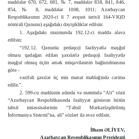
maddələr 670, 672, 681, № 7, maddələr 838, 841, 846,
854, № 8, maddələr 1008, 1011; Azərbaycan
Respublikasının 2020-ci il 7 avqust tarixli 164-VIQD
nömrəli Qanunu) aşağıdakı dəyişikliklər edilsin:
1. Aşağıdakı məzmunda 192.12-ci maddə əlavə
edilsin:
“192.12. Qanunla pedaqoji fəaliyyətlə məşğul
olması qadağan edilən şəxslərlə pedaqoji fəaliyyətlə
məşğul olmaq üçün əmək müqaviləsinin bağlanılmasına
görə -
vəzifəli şəxslər üç min manat məbləğində cərimə
edilir.”.
2. 599-cu maddənin adında və mətnində “Ali” sözü
“Azərbaycan Respublikasında fəaliyyət göstərən bütün
təhsil müəssisələrinin “Təhsil Mərkəzləşdirilmiş
İnformasiya Sistemi”nə, ali” sözləri ilə əvəz edilsin.
İlham ƏLİYEV,
Azərbaycan Respublikasının Prezidenti