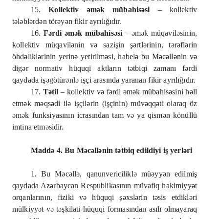
15.
Kollektiv əmək mübahisəsi
– kollektiv
tələblərdən törəyən fikir ayrılığıdır.
16.
Fərdi əmək mübahisəsi
– əmək müqaviləsinin,
kollektiv müqavilənin və sazişin şərtlərinin, tərəflərin
öhdəliklərinin yerinə yetirilməsi, habelə bu Məcəllənin və
digər normativ hüquqi aktların tətbiqi zamanı fərdi
qaydada işəgötürənlə işçi arasında yaranan fikir ayrılığıdır.
17.
Tətil
– kollektiv və fərdi əmək mübahisəsini həll
etmək məqsədi ilə işçilərin (işçinin) müvəqqəti olaraq öz
əmək funksiyasının icrasından tam və ya qismən könüllü
imtina etməsidir.
Maddə 4. Bu Məcəllənin tətbiq edildiyi iş yerləri
1. Bu Məcəllə, qanunvericiliklə müəyyən edilmiş
qaydada Azərbaycan Respublikasının müvafiq hakimiyyət
orqanlarının, fiziki və hüquqi şəxslərin təsis etdikləri
mülkiyyət və təşkilati-hüquqi formasından asılı olmayaraq