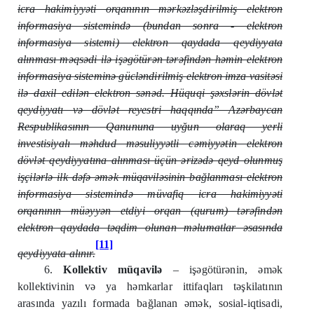
icra hakimiyyəti orqanının mərkəzləşdirilmiş elektron
informasiya sistemində (bundan sonra - elektron
informasiya sistemi) elektron qaydada qeydiyyata
alınması məqsədi ilə işəgötürən tərəfindən həmin elektron
informasiya sisteminə
gücləndirilmiş elektron imza vasitəsi
ilə
daxil edilən elektron sənəd. Hüquqi şəxslərin dövlət
qeydiyyatı və dövlət reyestri haqqında” Azərbaycan
Respublikasının Qanununa uyğun olaraq yerli
investisiyalı məhdud məsuliyyətli cəmiyyətin elektron
dövlət qeydiyyatına alınması üçün ərizədə qeyd olunmuş
işçilərlə ilk dəfə əmək müqaviləsinin bağlanması elektron
informasiya sistemində müvafiq icra hakimiyyəti
orqanının müəyyən etdiyi orqan (qurum) tərəfindən
elektron qaydada təqdim olunan məlumatlar əsasında
[11]
qeydiyyata alınır.
6.
Kollektiv müqavilə
– işəgötürənin, əmək
kollektivinin və ya həmkarlar ittifaqları təşkilatının
arasında yazılı formada bağlanan əmək, sosial-iqtisadi,