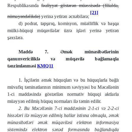
Respublikasında
fəaliyyət göstərən müəssisədə (filialda,
[21]
nümayəndəlikdə)
yerinə yetirən əcnəbilərə;
d) podrat, tapşırıq, komisyon, müəlliflik və başqa
mülki-hüquqi müqavilələr üzrə işləri yerinə yetirən
şəxslərə.
Maddə 7. Əmək münasibətlərinin
qanunvericiliklə və müqavilə bağlamaqla
tənzimlənməsi
KMQ11
1. İşçilərin əmək hüquqları və bu hüquqlarla bağlı
müvafiq təminatlarının minimum səviyyəsi bu Məcəllənin
1-ci maddəsində göstərilən normativ hüquqi aktlarla
müəyyən edilmiş hüquq normaları ilə təmin edilir.
2. Bu Məcəllənin 7-ci maddəsinin 2-1-ci və 2-2-ci
hissələri ilə müəyyən edilmiş hallar istisna olmaqla, əmək
münasibətləri əmək müqaviləsi elektron informasiya
sistemində elektron sənəd formasında bağlandıqda