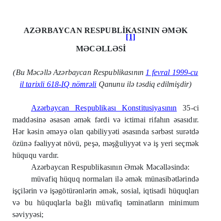
AZƏRBAYCAN RESPUBLİKASININ ƏMƏK
[1]
MƏCƏLLƏSİ
(Bu Məcəllə Azərbaycan Respublikasının
1 fevral 1999-cu
il tarixli 618-IQ nömrəli
Qanunu ilə təsdiq edilmişdir)
Azərbaycan Respublikası Konstitusiyasının
35-ci
maddəsinə əsasən əmək fərdi və ictimai rifahın əsasıdır.
Hər kəsin əməyə olan qabiliyyəti əsasında sərbəst surətdə
özünə fəaliyyət növü, peşə, məşğuliyyət və iş yeri seçmək
hüququ vardır.
Azərbaycan Respublikasının Əmək Məcəlləsində:
müvafiq hüquq normaları ilə əmək münasibətlərində
işçilərin və işəgötürənlərin əmək, sosial, iqtisadi hüquqları
və bu hüquqlarla bağlı müvafiq təminatların minimum
səviyyəsi;