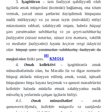
3.
İşəgötürən
– tam fəaliyyət qabiliyyətli olub
işçilərlə əmək müqaviləsi (kontrakt) bağlamaq, ona xitam
vermək, yaxud onun şərtlərini dəyişdirmək hüququna
malik mülkiyyətçi və ya onun təyin (müvəkkil) etdiyi
müəssisənin rəhbəri, səlahiyyətli orqanı, habelə
hüquqi
şəxs yaratmadan sahibkarlıq və ya qeyri-sahibkarlıq
fəaliyyətini (xüsusi notarius, xüsusi icra məmuru, vəkillik
və mediator fəaliyyətini) həyata keçirən vergi ödəyicisi
olan
hüquqi şəxs yaratmadan sahibkarlıq fəaliyyəti ilə
[8]
məşğul olan
fiziki şəxs.
KMQ14
4.
Əmək kollektivi
– işəgötürənlə əmək
münasibətlərində olan, bu Məcəllə ilə və digər normativ
hüquqi aktlarla müəyyən edilmiş əmək, sosial, iqtisadi
hüquqlarını birgə həyata keçirmək və qanuni mənafelərini
kollektiv halında müdafiə etmək səlahiyyətinə malik
müvafiq iş yerlərində çalışan işçilərin birliyi.
4-1.
Əmək münasibətləri
– əmək
qanunvericiliyində, kollektiv müqavilə və sazişlərdə