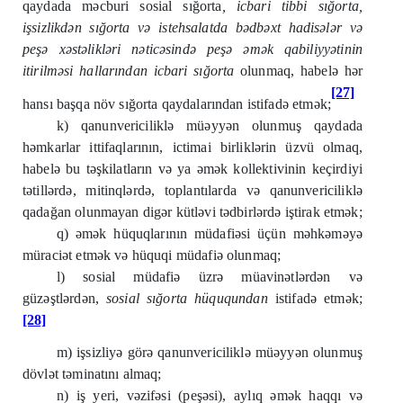
qaydada məcburi sosial sığorta
, icbari tibbi sığorta,
işsizlikdən sığorta
və istehsalatda bədbəxt hadisələr və
peşə xəstəlikləri nəticəsində peşə əmək qabiliyyətinin
itirilməsi hallarından icbari sığorta
olunmaq, habelə hər
[27]
hansı başqa növ sığorta qaydalarından istifadə etmək;
k) qanunvericiliklə müəyyən olunmuş qaydada
həmkarlar ittifaqlarının, ictimai birliklərin üzvü olmaq,
habelə bu təşkilatların və ya əmək kollektivinin keçirdiyi
tətillərdə, mitinqlərdə, toplantılarda və qanunvericiliklə
qadağan olunmayan digər kütləvi tədbirlərdə iştirak etmək;
q) əmək hüquqlarının müdafiəsi üçün məhkəməyə
müraciət etmək və hüquqi müdafiə olunmaq;
l) sosial müdafiə üzrə müavinətlərdən və
güzəştlərdən,
sosial sığorta hüququndan
istifadə etmək;
[28]
m) işsizliyə görə qanunvericiliklə müəyyən olunmuş
dövlət təminatını almaq;
n) iş yeri, vəzifəsi (peşəsi), aylıq əmək haqqı və