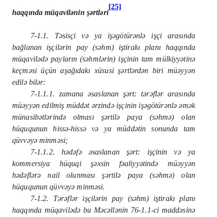
[25]
haqqında müqavilənin şərtləri
7-1.1. Təsisçi və ya işəgötürənlə işçi arasında
bağlanan işçilərin pay (səhm) iştirakı planı haqqında
müqavilədə payların (səhmlərin) işçinin tam mülkiyyətinə
keçməsi üçün aşağıdakı xüsusi şərtlərdən biri müəyyən
edilə bilər:
7-1.1.1. zamana əsaslanan şərt: tərəflər arasında
müəyyən edilmiş müddət ərzində işçinin işəgötürənlə əmək
münasibətlərində olması şərtilə paya (səhmə) olan
hüququnun hissə-hissə və ya müddətin sonunda tam
qüvvəyə minməsi;
7-1.1.2. hədəfə əsaslanan şərt: işçinin və ya
kommersiya hüquqi şəxsin fəaliyyətində müəyyən
hədəflərə nail olunması şərtilə paya (səhmə) olan
hüququnun qüvvəyə minməsi.
7-1.2. Tərəflər işçilərin pay (səhm) iştirakı planı
haqqında müqavilədə bu Məcəllənin 76-1.1-ci maddəsinə