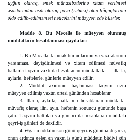
uyğun olaraq, əmək münasibətlərinə xitam verilməsi
əsaslarından asılı olaraq paya (səhmə) olan hüquqlarının
əldə edilib-edilməməsi nəticələrini müəyyən edə bilərlər.
Maddə 8. Bu Məcəllə ilə müəyyən olunmuş
müddətlərin hesablanması qaydaları
1. Bu Məcəllə ilə əmək hüquqlarının və vəzifələrinin
yaranması, dəyişdirilməsi və xitam edilməsi müvafiq
hallarda təqvim vaxtı ilə hesablanan müddətlərlə — illərlə,
aylarla, həftələrlə, günlərlə müəyyən edilir.
2. Müddət axımının başlanması təqvim üzrə
müəyyən edilmiş vaxtın ertəsi günündən hesablanır.
3. İllərlə, aylarla, həftələrlə hesablanan müddətlər
müvafiq olaraq ilin, ayın, həftənin sonuncu günündə başa
çatır. Təqvim həftələri və günləri ilə hesablanan müddətə
qeyri-iş günləri də daxildir.
4. Əgər müddətin son günü qeyri-iş gününə düşərsə,
onun ardınca gələn ən yaxın iş günü müddətin bitdiyi gün