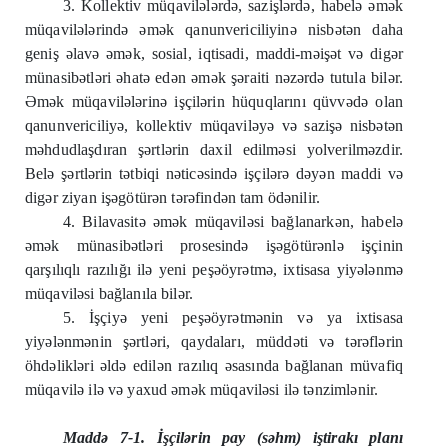
3. Kollektiv müqavilələrdə, sazişlərdə, habelə əmək
müqavilələrində əmək qanunvericiliyinə nisbətən daha
geniş əlavə əmək, sosial, iqtisadi, maddi-məişət və digər
münasibətləri əhatə edən əmək şəraiti nəzərdə tutula bilər.
Əmək müqavilələrinə işçilərin hüquqlarını qüvvədə olan
qanunvericiliyə, kollektiv müqaviləyə və sazişə nisbətən
məhdudlaşdıran şərtlərin daxil edilməsi yolverilməzdir.
Belə şərtlərin tətbiqi nəticəsində işçilərə dəyən maddi və
digər ziyan işəgötürən tərəfindən tam ödənilir.
4. Bilavasitə əmək müqaviləsi bağlanarkən, habelə
əmək münasibətləri prosesində işəgötürənlə işçinin
qarşılıqlı razılığı ilə yeni peşəöyrətmə, ixtisasa yiyələnmə
müqaviləsi bağlanıla bilər.
5. İşçiyə yeni peşəöyrətmənin və ya ixtisasa
yiyələnmənin şərtləri, qaydaları, müddəti və tərəflərin
öhdəlikləri əldə edilən razılıq əsasında bağlanan müvafiq
müqavilə ilə və yaxud əmək müqaviləsi ilə tənzimlənir.
Maddə 7-1. İşçilərin pay (səhm) iştirakı planı