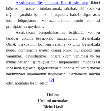
Azərbaycan Respublikası Konstitusiyasının
ikinci
bölməsində nəzərdə tutulan əmək, istirahət, təhlükəsiz və
sağlam şəraitdə işləmək hüququnun, habelə digər əsas
insan hüquqlarının və azadlıqlarının təmin edilməsi
prinsipləri və qaydaları;
Azərbaycan Respublikasının bağladığı və ya
tərəfdar çıxdığı beynəlxalq müqavilələrə, Beynəlxalq
Əmək Təşkilatının konvensiyalarına və digər beynəlxalq
hüquq normalarına uyğun olaraq əmək münasibətlərinin
yaranması, dəyişdirilməsi, onlara xitam verilməsi və bu
münasibətlərin iştirakçılarının hüquqlarının mühafizəsi
sahəsində işçilərin, işəgötürənlərin, habelə müvafiq dövlət
hakimiyyəti
orqanlarının hüquqlarını, vəzifələrini tənzim
[2]
edən normalar təsbit edilir.
I bölmə
Ümumi normalar
Birinci fəsil