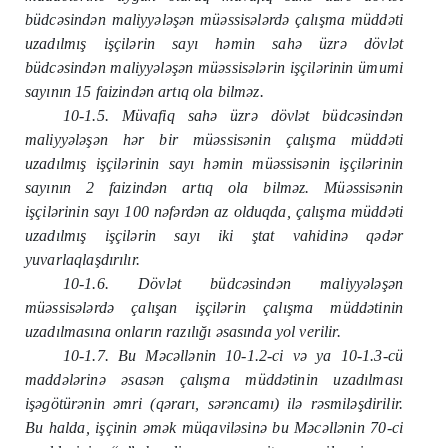
büdcəsindən maliyyələşən müəssisələrdə çalışma müddəti
uzadılmış işçilərin sayı həmin sahə üzrə dövlət
büdcəsindən maliyyələşən müəssisələrin işçilərinin ümumi
sayının 15 faizindən artıq ola bilməz.
10-1.5. Müvafiq sahə üzrə dövlət büdcəsindən
maliyyələşən hər bir müəssisənin çalışma müddəti
uzadılmış işçilərinin sayı həmin müəssisənin işçilərinin
sayının 2 faizindən artıq ola bilməz. Müəssisənin
işçilərinin sayı 100 nəfərdən az olduqda, çalışma müddəti
uzadılmış işçilərin sayı iki ştat vahidinə qədər
yuvarlaqlaşdırılır.
10-1.6. Dövlət büdcəsindən maliyyələşən
müəssisələrdə çalışan işçilərin çalışma müddətinin
uzadılmasına onların razılığı əsasında yol verilir.
10-1.7. Bu Məcəllənin 10-1.2-ci və ya 10-1.3-cü
maddələrinə əsasən çalışma müddətinin uzadılması
işəgötürənin əmri (qərarı, sərəncamı) ilə rəsmiləşdirilir.
Bu halda, işçinin əmək müqaviləsinə bu Məcəllənin 70-ci