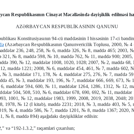
ycan Respublikasının Cinayət Məcəlləsində dəyişiklik edilməsi h
AZƏRBAYCAN RESPUBLİKASININ QANUNU
likası Konstitusiyasının 94-cü maddəsinin I hissəsinin 17-ci bəndin
də
(Azərbaycan Respublikasının Qanunvericilik Toplusu, 2000, № 4 
dələr 236, 248, 258, № 6, maddə 326, № 8, maddə 465; 2003, № 6
ə 321, № 8, maddə 598, № 10, maddə 762, № 11, maddə 900; 2005,
addə 390, № 12, maddələr 1008, 1020, 1028; 2007, № 2, maddə 68,
 12, maddə 1221; 2008, № 6, maddələr 454, 461, № 7, maddə 602, 
 № 3, maddələr 171, 178, № 4, maddələr 275, 276, № 7, maddə 59
ddə 45, № 3, maddələr 193, 196, № 7, maddələr 666, 669, 673, № 
6, maddələr 594, 600, № 11, maddələr 1264, 1286, 1312, № 12, m
ddələr 504, 508, 510, № 6, maddələr 678, 690, 692, № 11, maddələr
993, 1001, № 12, maddələr 1983, 1999, 2008, 2019, 2038, 2048; 2
8, 1978, № 12 (I kitab), maddə 2231; 2018, № 3, maddə 403, № 5,
2019, № 4, maddə 586, № 7, maddə 1201, № 8, maddə 1367; 2020,
, № 8, maddə 894) aşağıdakı dəyişikliklər edilsin:
” və “192-1.3.2,” rəqəmləri çıxarılsın;