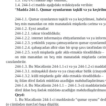
1.3. 192-1-ci maddə ləğv olunsun;
1.4. 244-1-ci maddə aşağıdakı redaksiyada verilsin:
“
Maddə 244-1. Qumar oyunlarının təşkili və ya keçirilm
244-1.1. Qumar oyunlarının təşkili və ya keçirilməsi, habel
beş min manatdan on min manatadək miqdarda cərimə və ya i
244-1.2. Eyni əməllər:
244-1.2.1. təkrar törədildikdə;
244-1.2.2. internet informasiya ehtiyatlarından və ya infor
244-1.2.3. yetkinlik yaşına çatmayanların qumar oyunlarında
244-1.2.4. qabaqcadan əlbir olan bir qrup şəxs tərəfindən tö
244-1.2.5. xeyli miqdarda gəlir əldə etməklə törədildikdə –
on min manatdan on beş min manatadək miqdarda cərimə 
cəzalandırılır.
244-1.3. Bu Məcəllənin 244-1.1-ci və ya 244-1.2-ci maddəl
244-1.3.1. mütəşəkkil dəstə və ya cinayətkar birlik (cinayətka
244-1.3.2. külli miqdarda gəlir əldə etməklə törədildikdə –
üç ildən dörd ilədək müddətə azadlığın məhdudlaşdırılması 
244-1.4. Bu Məcəllənin 244-1.1 – 244-1.3-cü maddələrində n
dörd ildən beş ilədək müddətə azadlığın məhdudlaşdırılması
Qeyd:
1. Bu Məcəllənin 244-1-ci maddəsində “qumar oyunu” dedikd
(o cümlədən mərclər) başa düşülür.