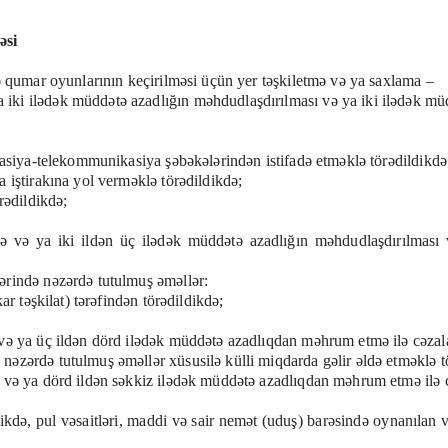
əsi
ə qumar oyunlarının keçirilməsi üçün yer təşkiletmə və ya saxlama –
ki ilədək müddətə azadlığın məhdudlaşdırılması və ya iki ilədək müd
masiya-telekommunikasiya şəbəkələrindən istifadə etməklə törədildikdə
 iştirakına yol verməklə törədildikdə;
rədildikdə;
və ya iki ildən üç ilədək müddətə azadlığın məhdudlaşdırılması 
ərində nəzərdə tutulmuş əməllər:
r təşkilat) tərəfindən törədildikdə;
və ya üç ildən dörd ilədək müddətə azadlıqdan məhrum etmə ilə cəzalan
əzərdə tutulmuş əməllər xüsusilə külli miqdarda gəlir əldə etməklə t
 və ya dörd ildən səkkiz ilədək müddətə azadlıqdan məhrum etmə ilə cə
ə, pul vəsaitləri, maddi və sair nemət (uduş) barəsində oynanılan v