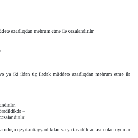
dətə azadlıqdan məhrum etmə ilə cəzalandırılır.
;
və ya iki ildən üç ilədək müddətə azadlıqdan məhrum etmə ilə
dırılır.
örədildikdə –
zalandırılır.
ə uduşu qeyri-müəyyənlikdən və ya təsadüfdən asılı olan oyunlar