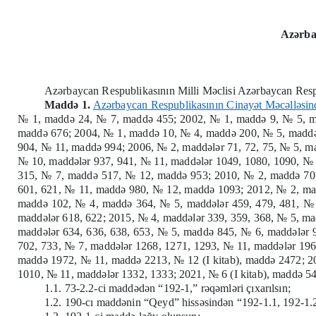
Azərba
Azərbaycan Respublikasının Milli Məclisi Azərbaycan Respub
Maddə 1.
Azərbaycan Respublikasının Cinayət Məcəlləsin
№ 1, maddə 24, № 7, maddə 455; 2002, № 1, maddə 9, № 5, mad
maddə 676; 2004, № 1, maddə 10, № 4, maddə 200, № 5, madd
904, № 11, maddə 994; 2006, № 2, maddələr 71, 72, 75, № 5, m
№ 10, maddələr 937, 941, № 11, maddələr 1049, 1080, 1090, №
315, № 7, maddə 517, № 12, maddə 953; 2010, № 2, maddə 70,
601, 621, № 11, maddə 980, № 12, maddə 1093; 2012, № 2, ma
maddə 102, № 4, maddə 364, № 5, maddələr 459, 479, 481, № 
maddələr 618, 622; 2015, № 4, maddələr 339, 359, 368, № 5, ma
maddələr 634, 636, 638, 653, № 5, maddə 845, № 6, maddələr 
702, 733, № 7, maddələr 1268, 1271, 1293, № 11, maddələr 196
maddə 1972, № 11, maddə 2213, № 12 (I kitab), maddə 2472; 
1010, № 11, maddələr 1332, 1333; 2021, № 6 (I kitab), maddə 541
1.1. 73-2.2-ci maddədən “192-1,” rəqəmləri çıxarılsın;
1.2. 190-cı maddənin “Qeyd” hissəsindən “192-1.1, 192-1.2,