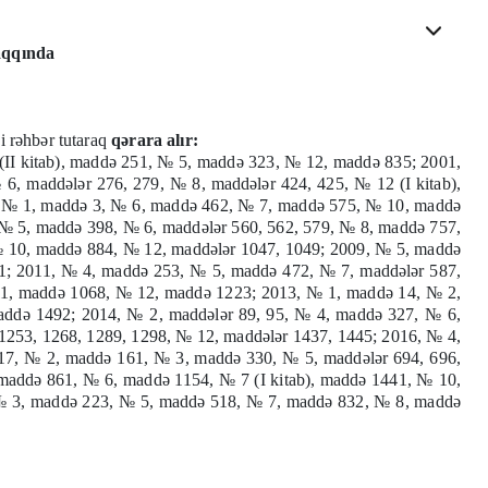
aqqında
i rəhbər tutaraq
qərara alır:
(II kitab), maddə 251, № 5, maddə 323, № 12, maddə 835; 2001,
, maddələr 276, 279, № 8, maddələr 424, 425, № 12 (I kitab),
 № 1, maddə 3, № 6, maddə 462, № 7, maddə 575, № 10, maddə
 № 5, maddə 398, № 6, maddələr 560, 562, 579, № 8, maddə 757,
№ 10, maddə 884, № 12, maddələr 1047, 1049; 2009, № 5, maddə
1; 2011, № 4, maddə 253, № 5, maddə 472, № 7, maddələr 587,
11, maddə 1068, № 12, maddə 1223; 2013, № 1, maddə 14, № 2,
addə 1492; 2014, № 2, maddələr 89, 95, № 4, maddə 327, № 6,
 1253, 1268, 1289, 1298, № 12, maddələr 1437, 1445; 2016, № 4,
017, № 2, maddə 161, № 3, maddə 330, № 5, maddələr 694, 696,
 maddə 861, № 6, maddə 1154, № 7 (I kitab), maddə 1441, № 10,
 № 3, maddə 223, № 5, maddə 518, № 7, maddə 832, № 8, maddə