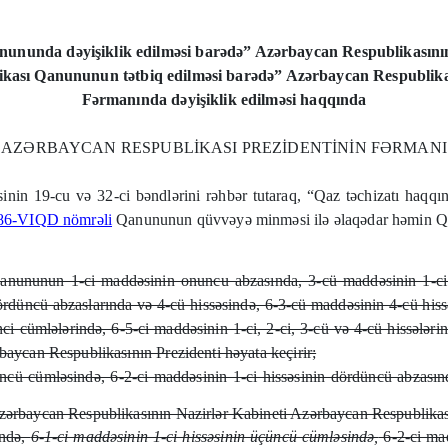
ununda dəyişiklik edilməsi barədə” Azərbaycan Respublikasının
kası Qanununun tətbiq edilməsi barədə” Azərbaycan Respublikası 
Fərmanında dəyişiklik edilməsi haqqında
AZ
Ə
RBAYCAN RESPUBLİKASI PREZİDENTİNİN F
Ə
RMANI
nin 19-cu və 32-ci bəndlərini rəhbər tutaraq, “Qaz təchizatı haqq
i 486-VIQD nömrəli
Qanununun qüvvəyə minməsi ilə əlaqədar həmin Qa
nununun 1-ci maddəsinin onuncu abzasında, 3-cü maddəsinin 1-ci və 
dördüncü abzaslarında və 4-cü hissəsində, 6-3-cü maddəsinin 4-cü hiss
inci cümlələrində, 6-5-ci maddəsinin 1-ci, 2-ci, 3-cü və 4-cü hissələr
baycan Respublikasının Prezidenti həyata keçirir;
ncü cümləsində, 6-2-ci maddəsinin 1-ci hissəsinin dördüncü abzasın
zərbaycan Respublikasının Nazirlər Kabineti Azərbaycan Respublikasını
ində,
6-1-ci maddəsinin 1-ci hissəsinin üçüncü cümləsində,
6-2-ci mad