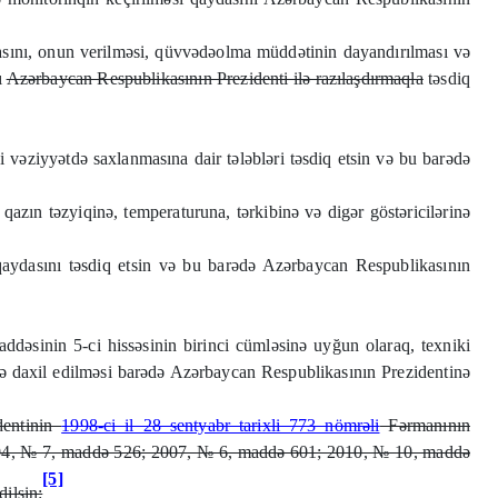
rmasını, onun verilməsi, qüvvədəolma müddətinin dayandırılması və
ı
Azərbaycan Respublikasının Prezidenti ilə razılaşdırmaqla
təsdiq
 vəziyyətdə saxlanmasına dair tələbləri təsdiq etsin və bu barədə
zın təzyiqinə, temperaturuna, tərkibinə və digər göstəricilərinə
 qaydasını təsdiq etsin və bu barədə Azərbaycan Respublikasının
əsinin 5-ci hissəsinin birinci cümləsinə uyğun olaraq, texniki
nə daxil edilməsi barədə Azərbaycan Respublikasının Prezidentinə
dentinin
1998-ci il 28 sentyabr tarixli 773 nömrəli
Fərmanının
004, № 7, maddə 526; 2007, № 6, maddə 601; 2010, № 10, maddə
[5]
ilsin: