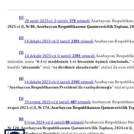
[1]
29 aprel 2025-ci il tarixli
379
nömrəli
Azərbaycan Respublikası
2025-ci il
, № 86, Azərbaycan Respublikasının Qanunvericilik Toplusu, 202
[2]
14 dekabr 2023-cü il tarixli
2391
nömrəli
Azərbaycan Respublikas
[3]
14 dekabr 2023-cü il tarixli
2391
nömrəli
Azərbaycan Respublika
sözündən sonra “
6-1-ci maddəsinin 1-ci hissəsinin üçüncü cümləsində,
” 
bənddə “
abzasında
” sözü “
və dördüncü abzaslarında
” sözləri ilə əvəz edil
[4]
14 dekabr 2023-cü il tarixli
2391
nömrəli
Azərbaycan Respublika
“
Azərbaycan Respublikasının Prezidenti ilə razılaşdırmaqla
” sözləri çıxa
[5]
19 avqust 2025-ci il tarixli
487
nömrəli
Azərbaycan Respublikası
avqust 2025-ci il
, № 174, Azərbaycan Respublikasının Qanunvericilik Top
[6]
6 iyun 2024-cü il tarixli
88
nömrəli
Azərbaycan
Respublikası Pre
№ 120
, Azərbaycan Respublikasının Qanunvericilik Toplusu, 2024-cü il,
İnkişaf və Nəqliyyat Nazirliyi
” sözləri ilə əvəz
edilmişdir.