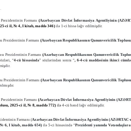
 Prezidentinin Fərmanı
(
Azərbaycan Dövlət İnformasiya Agentliyinin (AZƏRTA
5-ci il, № 4, I kitab, maddə 346
)
ilə
1-ci hissə
ləğv edilmişdir.
ı Prezidentinin Fərmanı
(
Azərbaycan Respublikasının Qanunvericilik Toplusu, 
sı Prezidentinin Fərmanı
(
Azərbaycan Respublikasının Qanunvericilik Toplusu
sözləri, “
4-cü hissəsində
” sözlərindən sonra “
, 6-4-cü maddəsinin ikinci cümlə
mişdir.
sı Prezidentinin Fərmanı
(
Azərbaycan Respublikasının Qanunvericilik Toplusu, 
rılmışdır.
 Prezidentinin Fərmanı
(
Azərbaycan Dövlət İnformasiya Agentliyinin (AZƏRTA
lusu, 2025-ci il, № 8, maddə 772
)
ilə
4-cü bənd ləğv edilmişdir.
zidentinin Fərmanı (
Azərbaycan Dövlət İnformasiya Agentliyinin (AZƏRTAC-ın) 
 № 6, I kitab, maddə 6
54
)
ilə 5-ci hissəsində “
Prezidenti yanında Vətəndaşlara 