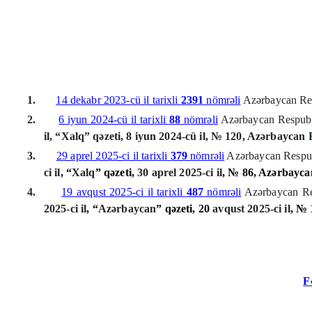
1.
14 dekabr 2023-cü il tarixli
2391
nömrəli
Azərbaycan Res
2.
6 iyun 2024-cü il tarixli
88
nömrəli
Azərbaycan
Respubl
il,
“Xalq” qəzeti, 8 iyun 2024-cü il, № 120
, Azərbaycan R
3.
29 aprel 2025-ci il tarixli
379
nömrəli
Azərbaycan Respub
ci il
, “
Xalq
” qəzeti,
30 aprel 2025-ci il
, № 86, Azərbaycan
4.
19 avqust 2025-ci il tarixli
487
nömrəli
Azərbaycan Re
2025-ci il
, “
Azərbaycan
” qəzeti, 20
avqust 2025-ci il
, № 
F