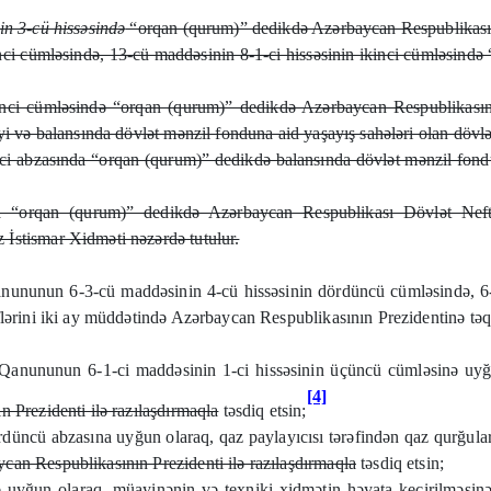
in 3-cü hissəsində
“orqan (qurum)” dedikdə Azərbaycan Respublikasını
nci cümləsində, 13-cü maddəsinin 8-1-ci hissəsinin ikinci cümləsind
inci cümləsində “orqan (qurum)” dedikdə Azərbaycan Respublikasın
i və balansında dövlət mənzil fonduna aid yaşayış sahələri olan dövlət
ci abzasında “orqan (qurum)” dedikdə balansında dövlət mənzil fondun
“orqan (qurum)” dedikdə Azərbaycan Respublikası Dövlət Neft Ş
İstismar Xidməti nəzərdə tutulur.
nununun 6-3-cü maddəsinin 4-cü hissəsinin dördüncü cümləsində, 6-4
flərini iki ay müddətində Azərbaycan Respublikasının Prezidentinə təq
Qanununun 6-1-ci maddəsinin 1-ci hissəsinin üçüncü cümləsinə uyğu
[4]
 Prezidenti ilə razılaşdırmaqla
təsdiq etsin;
düncü abzasına uyğun olaraq, qaz paylayıcısı tərəfindən qaz qurğular
can Respublikasının Prezidenti ilə razılaşdırmaqla
təsdiq etsin;
uyğun olaraq, müayinənin və texniki xidmətin həyata keçirilməsinə