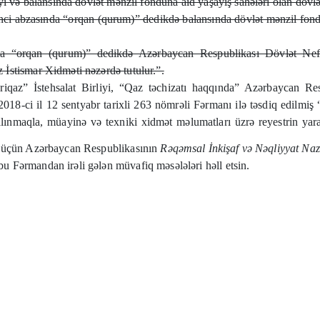
i və balansında dövlət mənzil fonduna aid yaşayış sahələri olan dövlət
ci abzasında “orqan (qurum)” dedikdə balansında dövlət mənzil fondun
 “orqan (qurum)” dedikdə Azərbaycan Respublikası Dövlət Neft Ş
İstismar Xidməti nəzərdə tutulur.”.
iqaz” İstehsalat Birliyi, “Qaz təchizatı haqqında” Azərbaycan Res
8-ci il 12 sentyabr tarixli 263 nömrəli Fərmanı ilə təsdiq edilmiş “D
ə alınmaqla, müayinə və texniki xidmət məlumatları üzrə reyestrin y
ı üçün Azərbaycan Respublikasının
Rəqəmsal İnkişaf və Nəqliyyat Nazi
 Fərmandan irəli gələn müvafiq məsələləri həll etsin.