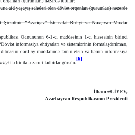
 orqanları (qurumları) nəzərdə tutulur;
a aid yaşayış sahələri olan dövlət orqanları (qurumları) nəzərdə
irkətinin “Azəriqaz” İstehsalat Birliyi və Naxçıvan Muxtar
publikası Qanununun 6-1-ci maddəsinin 1-ci hissəsinin birinci
övlət informasiya ehtiyatları və sistemlərinin formalaşdırılması,
aradılmasını dörd ay müddətində təmin etsin və həmin informasiya
[6]
rliyi
ilə birlikdə zəruri tədbirlər görsün.
İlh
am
Ə
LİYEV,
Az
ə
rbaycan Respublikasının Prezidenti