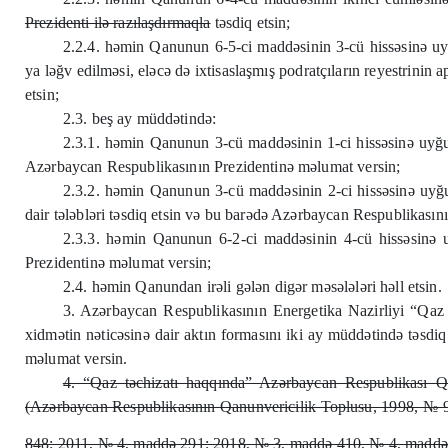
Prezidenti ilə razılaşdırmaqla
təsdiq etsin;
2.2.4. həmin Qanunun 6-5-ci maddəsinin 3-cü hissəsinə uyğu
ya ləğv edilməsi, eləcə də ixtisaslaşmış podratçıların reyestrinin 
etsin;
2.3. beş ay müddətində:
2.3.1. həmin Qanunun 3-cü maddəsinin 1-ci hissəsinə uyğun o
Azərbaycan Respublikasının Prezidentinə məlumat versin;
2.3.2. həmin Qanunun 3-cü maddəsinin 2-ci hissəsinə uyğun
dair tələbləri təsdiq etsin və bu barədə Azərbaycan Respublikasın
2.3.3. həmin Qanunun 6-2-ci maddəsinin 4-cü hissəsinə uy
Prezidentinə məlumat versin;
2.4. həmin Qanundan irəli gələn digər məsələləri həll etsin.
3. Azərbaycan Respublikasının Energetika Nazirliyi “Qaz 
xidmətin nəticəsinə dair aktın formasını iki ay müddətində təsd
məlumat versin.
4. “Qaz təchizatı haqqında” Azərbaycan Respublikası Q
(Azərbaycan Respublikasının Qanunvericilik Toplusu, 1998, №
848; 2011, № 4, maddə 291; 2018, № 3, maddə 410, № 4, maddə 65