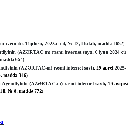
nvericilik Toplusu, 2023-cü il, № 12, I kitab, maddə 1
652
)
liyinin (AZƏRTAC-ın) rəsmi internet saytı, 6 iyun 2024-cü
, maddə 6
54
)
tliyinin (AZƏRTAC-ın) rəsmi internet saytı
, 29 aprel
2025-
ab, maddə 346
)
 Agentliyinin (AZƏRTAC-ın) rəsmi internet saytı
, 19 avqust
i il, № 8, maddə 7
72
)
SI