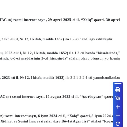
C-ın) rəsmi internet saytı
, 29 aprel
2025-ci il
, “
Xalq
” qəzeti,
30 aprel
2023-cü il, № 12, I kitab, maddə 1
652
)
ilə
1.2-ci bənd ləğv edilmişdir.
, 2023-cü il, № 12, I kitab, maddə 1
652
)
ilə
1.3-cü bəndə “
hissələrində,
”
sində, 6-5-ci maddəsinin 3-cü hissəsində
” sözləri əlavə olunsun və həmin
2023-cü il, № 12, I kitab, maddə 1
652
)
ilə
2.2.1-2.2.4-cü yarımbəndlərdən
C-ın) rəsmi internet saytı
, 19 avqust
2025-ci il
, “
Azərbaycan
” qəzeti, 20
rəsmi internet saytı, 6 iyun 2024-cü il,
“Xalq” qəzeti, 8 iyun 2024-cü il,
Xidmət və Sosial İnnovasiyalar üzrə Dövlət Agentliyi
” sözləri “
Rəqəmsal