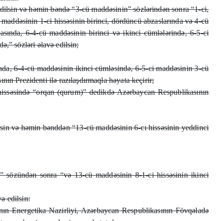
 edilsin və həmin bəndə “3-cü maddəsinin” sözlərindən sonra “1-ci,
i maddəsinin 1-ci hissəsinin birinci, dördüncü abzaslarında və 4-cü
asında, 6-4-cü maddəsinin birinci və ikinci cümlələrində, 6-5-ci
ə,” sözləri əlavə edilsin;
nda, 6-4-cü maddəsinin ikinci cümləsində, 6-5-ci maddəsinin 3-cü
n Prezidenti ilə razılaşdırmaqla həyata keçirir;
ü hissəsində “orqan (qurum)” dedikdə Azərbaycan Respublikasının
dilsin və həmin bənddən “13-cü maddəsinin 6-cı hissəsinin yeddinci
” sözündən sonra “və 13-cü maddəsinin 8-1-ci hissəsinin ikinci
ə edilsin:
nın Energetika Nazirliyi, Azərbaycan Respublikasının Fövqəladə