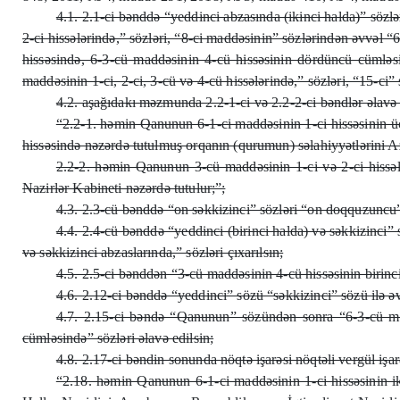
4.1. 2.1-ci bənddə “yeddinci abzasında (ikinci halda)” sözlə
2-ci hissələrində,” sözləri, “8-ci maddəsinin” sözlərindən əvvəl “
hissəsində, 6-3-cü maddəsinin 4-cü hissəsinin dördüncü cümləsin
maddəsinin 1-ci, 2-ci, 3-cü və 4-cü hissələrində,” sözləri, “15-ci”
4.2. aşağıdakı məzmunda 2.2-1-ci və 2.2-2-ci bəndlər əlavə 
“2.2-1. həmin Qanunun 6-1-ci maddəsinin 1-ci hissəsinin ü
hissəsində nəzərdə tutulmuş orqanın (qurumun) səlahiyyətlərini A
2.2-2. həmin Qanunun 3-cü maddəsinin 1-ci və 2-ci hissəl
Nazirlər Kabineti nəzərdə tutulur;”;
4.3. 2.3-cü bənddə “on səkkizinci” sözləri “on doqquzuncu” s
4.4. 2.4-cü bənddə “yeddinci (birinci halda) və səkkizinci”
və səkkizinci abzaslarında,” sözləri çıxarılsın;
4.5. 2.5-ci bənddən “3-cü maddəsinin 4-cü hissəsinin birinci
4.6. 2.12-ci bənddə “yeddinci” sözü “səkkizinci” sözü ilə əv
4.7. 2.15-ci bəndə “Qanunun” sözündən sonra “6-3-cü madd
cümləsində” sözləri əlavə edilsin;
4.8. 2.17-ci bəndin sonunda nöqtə işarəsi nöqtəli vergül işa
“2.18. həmin Qanunun 6-1-ci maddəsinin 1-ci hissəsinin 