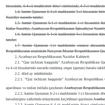
hissəsində
, 6-4-cü maddəsinin ikinci cümləsində, 6-5-ci maddəsin
1.4. həmin Qanunun 6-3-cü maddəsinin 5-ci hissəsinin biri
Nazirliyi nəzərdə tutulur
;
1.5. həmin Qanunun 6-1-ci maddəsinin 1-ci hissəsinin ik
Hallar Nazirliyi, Azərbaycan Respublikasının İqtisadiyyat Nazirliy
1.6. həmin Qanunun 6-3-cü maddəsinin 6-cı hissəsinin ikin
tutulur;
1.7. həmin Qanunun 1-ci maddəsinin onuncu abzasında 
Respublikasının ərazisində Naxçıvan Muxtar Respublikasının Qaz 
2. Azərbaycan Respublikasının Nazirlər Kabineti:
2.1. “Qaz təchizatı haqqında” Azərbaycan Respublikası Qa
və 4-cü hissələrində nəzərdə tutulmuş orqan (qurum) barədə təkli
2.2. dörd ay müddətində:
2.2.1. “Qaz təchizatı haqqında” Azərbaycan Respublikası 
aparılması və ondan istifadə qaydasını
Azərbaycan Respublikasının
2.2.2. həmin Qanunun 6-2-ci maddəsinin 1-ci hissəsinin dör
havadəyişmə xətlərində müayinənin keçirilməsi qaydasını
Azərbay
2.2.3. həmin Qanunun 6-4-cü maddəsinin ikinci cümləsinə 