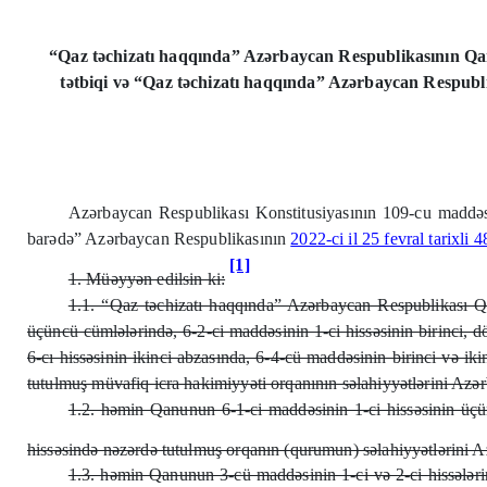
“Qaz təchizatı haqqında” Azərbaycan Respublikasının Qan
tətbiqi və “Qaz təchizatı haqqında” Azərbaycan Respubli
Azərbaycan Respublikası Konstitusiyasının 109-cu maddəsi
barədə” Azərbaycan Respublikasının
2022-ci il 25 fevral tarixl
[1]
1. Müəyyən edilsin ki:
1.1. “Qaz təchizatı haqqında” Azərbaycan Respublikası Qa
üçüncü cümlələrində, 6-2-ci maddəsinin 1-ci hissəsinin birinci, 
6-cı hissəsinin ikinci abzasında, 6-4-cü maddəsinin birinci və ik
tutulmuş müvafiq icra hakimiyyəti orqanının səlahiyyətlərini Azər
1.2. həmin Qanunun 6-1-ci maddəsinin 1-ci hissəsinin üçü
hissəsində nəzərdə tutulmuş orqanın (qurumun) səlahiyyətlərini A
1.3. həmin Qanunun 3-cü maddəsinin 1-ci və 2-ci hissələr