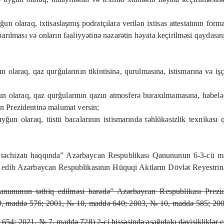
n olaraq, ixtisaslaşmış podratçılara verilən ixtisas attestatının fo
aparılması və onların fəaliyyətinə nəzarətin həyata keçirilməsi qaydasın
laraq, qaz qurğularının tikintisinə, qurulmasına, istismarına və işçi
 olaraq, qaz qurğularının qazın atmosferə buraxılmamasına, habelə qa
ın Prezidentinə məlumat versin;
ğun olaraq, tüstü bacalarının istismarında təhlükəsizlik texnikası
təchizatı haqqında” Azərbaycan Respublikası Qanununun 6-3-cü madd
iq edib Azərbaycan Respublikasının Hüquqi Aktların Dövlət Reyestri
anununun tətbiq edilməsi barədə” Azərbaycan Respublikası Prezi
 9, maddə 576; 2001, № 10, maddə 640; 2003, № 10, maddə 585; 2
4; 2021, № 7, maddə 728) 2-ci hissəsində aşağıdakı dəyişikliklər ed