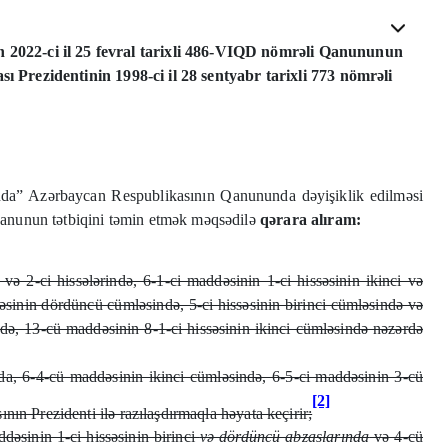
 2022-ci il 25 fevral tarixli 486-VIQD nömrəli Qanununun
Prezidentinin 1998-ci il 28 sentyabr tarixli 773 nömrəli
ında” Azərbaycan Respublikasının Qanununda dəyişiklik edilməsi
nunun tətbiqini təmin etmək məqsədilə
qərara alıram:
2-ci hissələrində, 6-1-ci maddəsinin 1-ci hissəsinin ikinci və
əsinin dördüncü cümləsində, 5-ci hissəsinin birinci cümləsində və
ində, 13-cü maddəsinin 8-1-ci hissəsinin ikinci cümləsində nəzərdə
da, 6-4-cü maddəsinin ikinci cümləsində, 6-5-ci maddəsinin 3-cü
[2]
n Prezidenti ilə razılaşdırmaqla həyata keçirir;
dəsinin 1-ci hissəsinin birinci
və dördüncü abzaslarında
və 4-cü