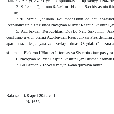
Hallar Nazirliyi, Azərbaycan Respublikasının İqtisadiyyat Nazirliy
2.19. həmin Qanunun 6-3-cü maddəsinin 6-cı hissəsinin ikin
tutulur;
2.20. həmin Qanunun 1-ci maddəsinin onuncu abzasında
Respublikasının ərazisində Naxçıvan Muxtar Respublikasının Qaz 
5. Azərbaycan Respublikası Dövlət Neft Şirkətinin “Azər
cümləsinə uyğun olaraq Azərbaycan Respublikası Prezidentinin 201
aparılması, inteqrasiyası və arxivləşdirilməsi Qaydaları” nəzər
sisteminin Elektron Hökumət İnformasiya Sisteminə inteqrasiyas
6. Naxçıvan Muxtar Respublikasının Qaz İstismar Xidməti bu
7. Bu Fərman 2022-ci il mayın 1-dən qüvvəyə minir.
Bakı ş
ə
h
ə
ri, 8 aprel 2022-ci il
№ 1658