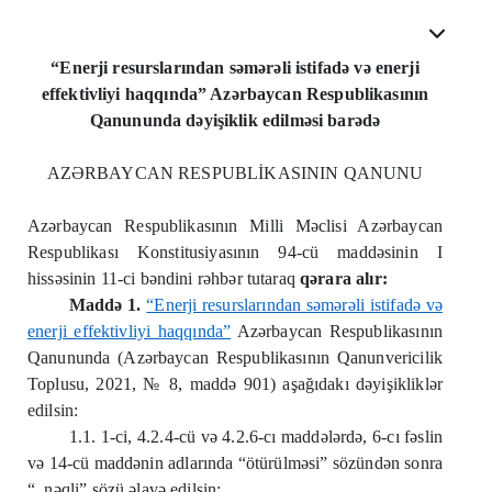
“Enerji resurslarından səmərəli istifadə və enerji
effektivliyi haqqında” Azərbaycan Respublikasının
Qanununda dəyişiklik edilməsi barədə
AZƏRBAYCAN RESPUBLİKASININ QANUNU
Azərbaycan Respublikasının Milli Məclisi Azərbaycan
Respublikası Konstitusiyasının 94-cü maddəsinin I
hissəsinin 11-ci bəndini rəhbər tutaraq
qərara alır:
Maddə 1.
“Enerji resurslarından səmərəli istifadə və
enerji effektivliyi haqqında”
Azərbaycan Respublikasının
Qanununda (Azərbaycan Respublikasının Qanunvericilik
Toplusu, 2021, № 8, maddə 901) aşağıdakı dəyişikliklər
edilsin:
1.1. 1-ci, 4.2.4-cü və 4.2.6-cı maddələrdə, 6-cı fəslin
və 14-cü maddənin adlarında “ötürülməsi” sözündən sonra
“, nəqli” sözü əlavə edilsin;