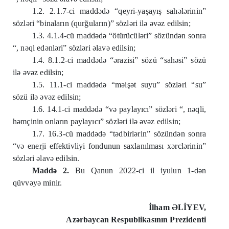
1.2. 2.1.7-ci maddədə “qeyri-yaşayış sahələrinin”
sözləri “binaların (qurğuların)” sözləri ilə əvəz edilsin;
1.3. 4.1.4-cü maddədə “ötürücüləri” sözündən sonra
“, nəql edənləri” sözləri əlavə edilsin;
1.4. 8.1.2-ci maddədə “ərazisi” sözü “sahəsi” sözü
ilə əvəz edilsin;
1.5. 11.1-ci maddədə “məişət suyu” sözləri “su”
sözü ilə əvəz edilsin;
1.6. 14.1-ci maddədə “və paylayıcı” sözləri “, nəqli,
həmçinin onların paylayıcı” sözləri ilə əvəz edilsin;
1.7. 16.3-cü maddədə “tədbirlərin” sözündən sonra
“və enerji effektivliyi fondunun saxlanılması xərclərinin”
sözləri əlavə edilsin.
Maddə 2.
Bu Qanun 2022-ci il iyulun 1-dən
qüvvəyə minir.
İlham ƏLİYEV,
Azərbaycan Respublikasının Prezidenti