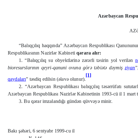
Azərbaycan Respubl
AZ
“Balıqçılıq haqqında” Azərbaycan Respublikası Qanununun
Respublikasının Nazirlər Kabineti
qərara alır:
1. “Balıqçılıq su obyektlərinə zərərli təsirin yol verilən
n
bioresurslarının qeyri-qanuni ovuna
görə təbiətə dəymiş
ziyan
”
[1]
qaydaları
” təsdiq edilsin (əlavə olunur).
2. “Azərbaycan Respublikası balıqçılıq təsərrüfatı sututar
Azərbaycan Respublikası Nazirlər Kabinetinin 1993-cü il 1 mart ta
3. Bu qərar imzalandığı gündən qüvvəyə minir.
Bakı şəhəri, 6 sentyabr 1999-cu il