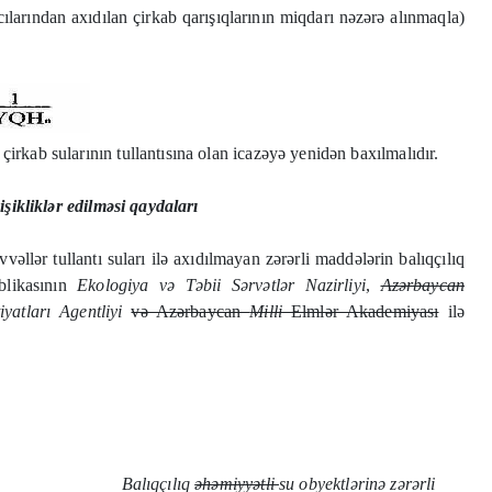
cılarından axıdılan çirkab qarışıqlarının miqdarı nəzərə alınmaqla)
çirkab sularının tullantısına olan icazəyə yenidən baxılmalıdır.
işikliklər edilməsi qaydaları
əllər tullantı suları ilə axıdılmayan zərərli maddələrin balıqçılıq
blikasının
Ekologiya və Təbii Sərvətlər Nazirliyi
,
Azərbaycan
atları Agentliyi
və Azərbaycan
Milli
Elmlər Akademiyası
ilə
Balıqçılıq
əhəmiyyətli
su obyektlərinə zərərli