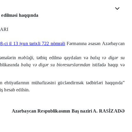
q edilməsi haqqında
ARI
8-ci il 13 iyun tarixli 722 nömrəli
Fərmanına əsasən Azərbaycan
dəmələrin
məbləği
, tətbiq edilmə qaydaları və
balıq və digər su
ublikasında
balıq və digər su bioresurslarından
istifadə haqqı və
ın ehtiyatlarının mühafizəsini gücləndirmək tədbirləri haqqında”
ş hesab edilsin.
Azərbaycan Respublikasının Baş naziri A. RASİZADƏ