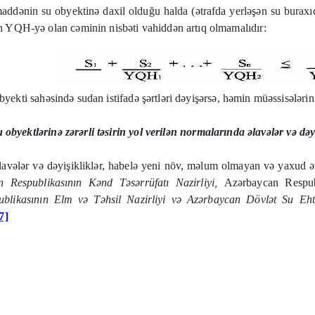
ci maddənin su obyektinə daxil olduğu halda (ətrafda yerləşən su buraxı
ın YQH-yə olan cəminin nisbəti vahiddən artıq olmamalıdır:
yekti sahəsində sudan istifadə şərtləri dəyişərsə, həmin müəssisələrin 
 obyektlərinə zərərli təsirin yol verilən normalarında əlavələr və dəy
əlavələr və dəyişikliklər, habelə yeni növ, məlum olmayan və yaxud əvv
 Respublikasının Kənd Təsərrüfatı Nazirliyi,
Azərbaycan Respu
blikasının Elm və Təhsil Nazirliyi və
Azərbaycan Dövlət Su Ehtiy
7]