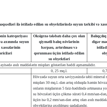
məqsədləri ilə istifadə edilən su obyektlərində suyun tərkibi və xa
ənin kateqoriyası
Oksigenə tələbatı daha çox olan
Balıqçılıq
ya axınında suyun
qiymətli balıq növlərinin
digər mə
ə xassələrinin
bərpası, artırılması və
istifa
əriciləri
qorunması üçün istifadə edilən
oby
su obyektləri
qayisədə asılı maddələrin miqdarı göstərilən həddi aşmamalıdır.
0, 25 mq.l.
0,
Hövzədə suyun orta səviyyəsində təbii mineral 
miqdarı 30 mq.l.-dən artıq olduqda həmin hövzə
onların miqdarının 5 faiz-həddində artmasına yol
su hövzələri üçün çökmə sürəti 0,4 mm/san-dən,
üçün isə 0,2 mm/san-dən artıq olan asılı maddəl
obyektlərinə axıdılması qadağandır.