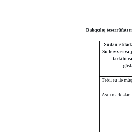
Balıqçılıq təsərrüfatı 
Sudan istifad
Su hövzəsi və 
tərkibi v
göst
Təbii su ilə mü
Asılı maddələr