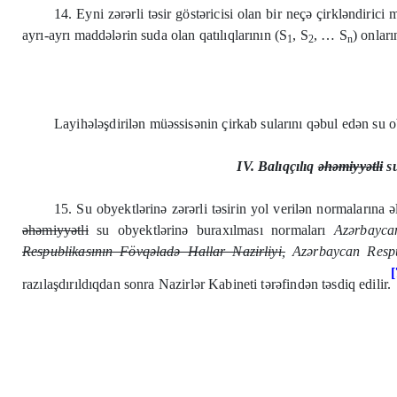
14. Eyni zərərli təsir göstəricisi olan bir neçə çirkləndiri
ayrı-ayrı maddələrin suda olan qatılıqlarının (S
, S
, … S
) onlar
1
2
n
Layihələşdirilən müəssisənin çirkab sularını qəbul edən su ob
IV. Balıqçılıq
əhəmiyyətli
su
15. Su obyektlərinə zərərli təsirin yol verilən normalarına 
əhəmiyyətli
su obyektlərinə buraxılması normaları
Azərbaycan
Respublikasının Fövqəladə Hallar Nazirliyi,
Azərbaycan Respu
[
razılaşdırıldıqdan sonra Nazirlər Kabineti tərəfindən təsdiq edilir.