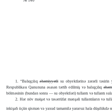
№ 146
1. “Balıqçılıq
əhəmiyyətli
su obyektlərinə zərərli təsiri
Respublikası Qanununa əsasən tərtib edilmiş və balıqçılıq
əhəmi
bölməsinin (bundan sonra — su obyektləri) tullantı və tullantı sula
2. Hər növ məişət və təsərrüfat mənşəli tullantıların və tul
inkişafı üçün qismən və yaxud tamamilə yararsız hala düşdükdə su 