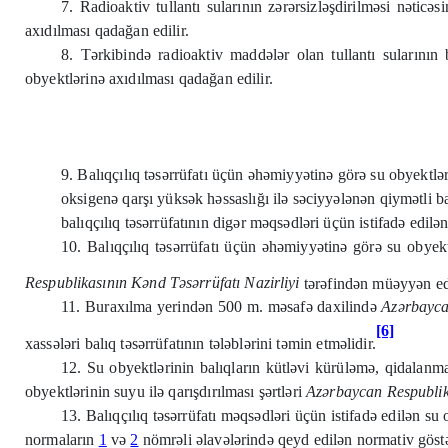
7. Radioaktiv tullantı sularının zərərsizləşdirilməsi nətic
axıdılması qadağan edilir.
8. Tərkibində radioaktiv maddələr olan tullantı sularının
obyektlərinə axıdılması qadağan edilir.
9. Balıqçılıq təsərrüfatı üçün əhəmiyyətinə görə su obyektlər
oksigenə qarşı yüksək həssaslığı ilə səciyyələnən qiymətli b
balıqçılıq təsərrüfatının digər məqsədləri üçün istifadə edilən
10. Balıqçılıq təsərrüfatı üçün əhəmiyyətinə görə su obyekt
Respublikasının Kənd Təsərrüfatı Nazirliyi
tərəfindən müəyyən edi
11. Buraxılma yerindən 500 m. məsafə daxilində
Azərbayca
[6]
xassələri balıq təsərrüfatının tələblərini təmin etməlidir.
12. Su obyektlərinin balıqların kütləvi kürüləmə, qidalanma
obyektlərinin suyu ilə qarışdırılması şərtləri
Azərbaycan Respublika
13. Balıqçılıq təsərrüfatı məqsədləri üçün istifadə edilən su 
normaların
1
və
2
nömrəli əlavələrində qeyd edilən normativ göstə