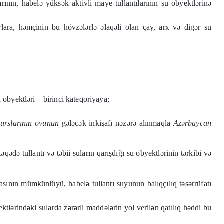
arının, habelə yüksək aktivli maye tullantılarının su obyektlərinə
rlara, həmçinin bu hövzələrlə əlaqəli olan çay, arx və digər su
su obyektləri—birinci kateqoriyaya;
surslarının ovunun
gələcək inkişafı nəzərə alınmaqla
Azərbaycan
əqədə tullantı və təbii suların qarışdığı su obyektlərinin tərkibi və
masının mümkünlüyü, habelə tullantı suyunun balıqçılıq təsərrüfatı
ktlərindəki sularda zərərli maddələrin yol verilən qatılıq həddi bu