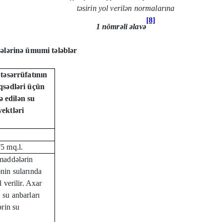
təsirin yol verilən normalarına
[8]
1 nömrəli əlavə
ssələrinə ümumi tələblər
 təsərrüfatının
qsədləri üçün
də edilən su
ektləri
75 mq.l.
maddələrin
nin sularında
 verilir. Axar
 su anbarları
ərin su