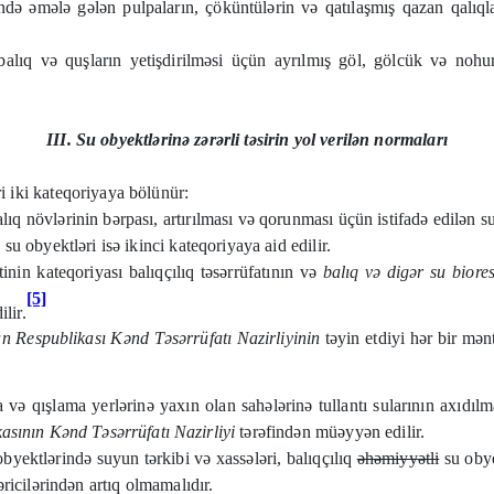
əsində əmələ gələn pulpaların, çöküntülərin və qatılaşmış qazan qalıql
 balıq və quşların yetişdirilməsi üçün ayrılmış göl, gölcük və nohu
III. Su obyektlərinə zərərli təsirin yol verilən normaları
i iki kateqoriyaya bölünür:
alıq növlərinin bərpası, artırılması və qorunması üçün istifadə edilən 
 su obyektləri isə ikinci kateqoriyaya aid edilir.
inin kateqoriyası balıqçılıq təsərrüfatının və
balıq və digər su biore
[5]
lir.
n Respublikası Kənd Təsərrüfatı Nazirliyinin
təyin etdiyi hər bir mənt
 və qışlama yerlərinə yaxın olan sahələrinə tullantı sularının axıdıl
sının Kənd Təsərrüfatı Nazirliyi
tərəfindən müəyyən edilir.
obyektlərində suyun tərkibi və xassələri, balıqçılıq
əhəmiyyətli
su obye
ricilərindən artıq olmamalıdır.