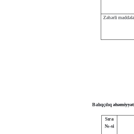
Zəhərli maddələ
Balıqçılıq
əhəmiyyət
Sıra
№-si