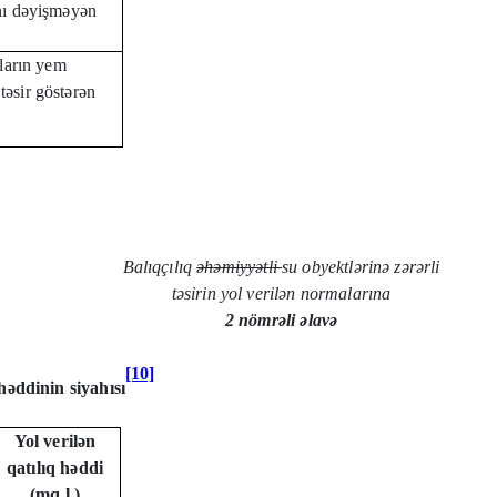
nı dəyişməyən
nların yem
 təsir göstərən
Balıqçılıq
əhəmiyyətli
su obyektlərinə zərərli
təsirin yol verilən normalarına
2 nömrəli əlavə
[10]
həddinin siyahısı
Yol verilən
qatılıq həddi
(mq.l.)