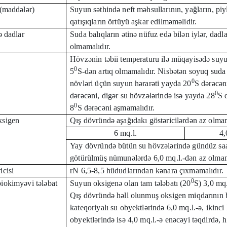
 (maddələr)
Suyun səthində neft məhsullarının, yağların, piy
qatışıqların örtüyü aşkar edilməməlidir.
ə dadlar
Suda balıqların ətinə nüfuz edə bilən iylər, dadl
olmamalıdır.
Hövzənin təbii temperaturu ilə müqayisədə suy
0
5
S-dən artıq olmamalıdır. Nisbətən soyuq suda
0
növləri üçün suyun hərarəti yayda 20
S dərəcəni
0
dərəcəni, digər su hövzələrində isə yayda 28
S 
0
8
S dərəcəni aşmamalıdır.
ksigen
Qış dövründə aşağıdakı göstəricilərdən az olmam
6 mq.l.
4,
Yay dövründə bütün su hövzələrində gündüz saa
götürülmüş nümunələrdə 6,0 mq.l.-dən az olmam
icisi
rN 6,5-8,5 hüdudlarından kənara çıxmamalıdır.
0
iokimyəvi tələbat
Suyun oksigenə olan tam tələbatı (20
S) 3,0 mq.
Qış dövründə həll olunmuş oksigen miqdarının b
kateqoriyalı su obyektlərində 6,0 mq.l.-ə, ikinci
obyektlərində isə 4,0 mq.l.-ə enəcəyi təqdirdə, 