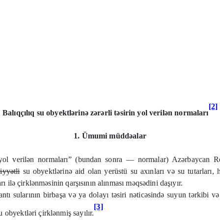
[2]
Balıqçılıq su obyektlərinə zərərli təsirin yol verilən normaları
1. Ümumi müddəalar
n yol verilən normaları” (bundan sonra — normalar) Azərbaycan R
yyətli
su obyektlərinə aid olan yerüstü su axınları və su tutarlar
rı ilə çirklənməsinin qarşısının alınması məqsədini daşıyır.
lantı sularının birbaşa və ya dolayı təsiri nəticəsində suyun tərkibi v
[3]
obyektləri çirklənmiş sayılır.