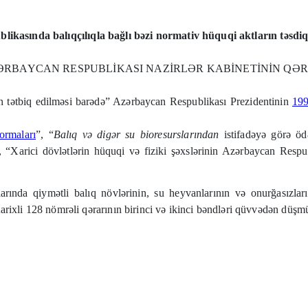
ikasında balıqçılıqla bağlı bəzi normativ hüquqi aktların təsdi
ƏRBAYCAN RESPUBLİKASI NAZİRLƏR KABİNETİNİN QƏR
 tətbiq edilməsi barədə” Azərbaycan Respublikası Prezidentinin
199
ormaları
”, “
Balıq və digər su bioresurslarından
istifadəyə görə ö
, “Xarici dövlətlərin hüquqi və fiziki şəxslərinin Azərbaycan Resp
larında qiymətli balıq növlərinin, su heyvanlarının və onurğasızlar
rixli 128 nömrəli qərarının birinci və ikinci bəndləri qüvvədən düşmü