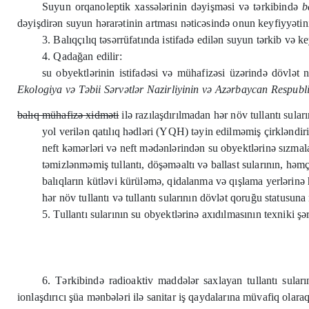
Suyun orqanoleptik xassələrinin dəyişməsi və tərkibində
b
dəyişdirən suyun hərarətinin artması nəticəsində onun keyfiyyətin
3. Balıqçılıq təsərrüfatında istifadə edilən suyun tərkib və k
4. Qadağan edilir:
su obyektlərinin istifadəsi və mühafizəsi üzərində dövlət n
Ekologiya və Təbii Sərvətlər Nazirliyinin və Azərbaycan Respubli
balıq mühafizə xidməti
ilə razılaşdırılmadan hər növ tullantı sular
yol verilən qatılıq hədləri (YQH) təyin edilməmiş çirkləndiri
neft kəmərləri və neft mədənlərindən su obyektlərinə sızmala
təmizlənməmiş tullantı, döşəməaltı və ballast sularının, həmç
balıqların kütləvi kürüləmə, qidalanma və qışlama yerlərinə h
hər növ tullantı və tullantı sularının dövlət qoruğu statusuna
5. Tullantı sularının su obyektlərinə axıdılmasının texniki şər
6. Tərkibində radioaktiv maddələr saxlayan tullantı suları
ionlaşdırıcı şüa mənbələri ilə sanitar iş qaydalarına müvafiq olaraq 