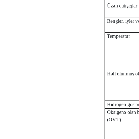
Üzən qatışıqlar
Rənglər, iylər v
Temperatur
Həll olunmuş o
Hidrogen göstər
Oksigenə olan b
(OVT)