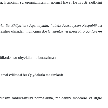
 həmçinin su orqanizmlərinin normal həyat fəaliyyəti şərtlərini
t Su Ehtiyatları Agentliyinin
,
habelə
Azərbaycan Respublikası
azılığı olmadan, həmçinin
dövlət sanitariya nəzarəti orqanları
və
züllərdən su obyektlərinə buraxılması;
ı.
ərə əməl edilməsi bu Qaydalarla tənzimlənir.
diasiya təhlükəsizliyi normalarına, radioaktiv maddələr və digər