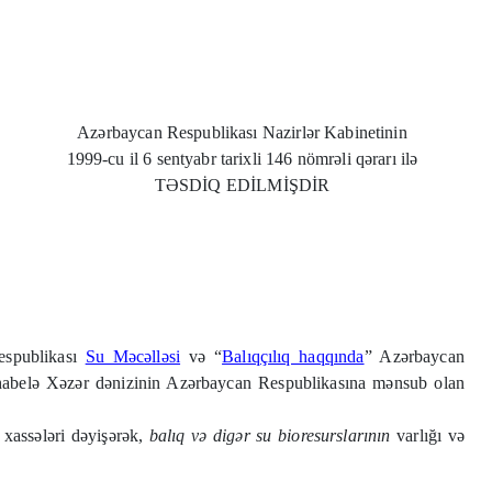
Azərbaycan Respublikası Nazirlər Kabinetinin
1999-cu il 6 sentyabr tarixli 146 nömrəli qərarı ilə
TƏSDİQ EDİLMİŞDİR
espublikası
Su Məcəlləsi
və “
Balıqçılıq haqqında
” Azərbaycan
ı, habelə Xəzər dənizinin Azərbaycan Respublikasına mənsub olan
ə xassələri dəyişərək,
balıq və digər su bioresurslarının
varlığı və