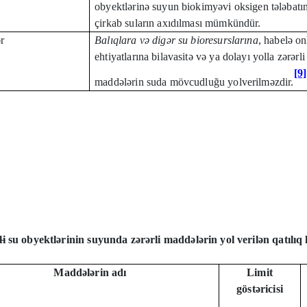
obyektlərinə suyun biokimyəvi oksigen tələbatı
çirkab suların axıdılması mümkündür.
r
Balıqlara və digər su bioresurslarına
, habelə o
ehtiyatlarına bilavasitə və ya dolayı yolla zərərli
[9]
maddələrin suda mövcudluğu yolverilməzdir.
li
su obyektlərinin suyunda zərərli maddələrin yol verilən qatılıq 
Maddələrin adı
Limit
göstəricisi