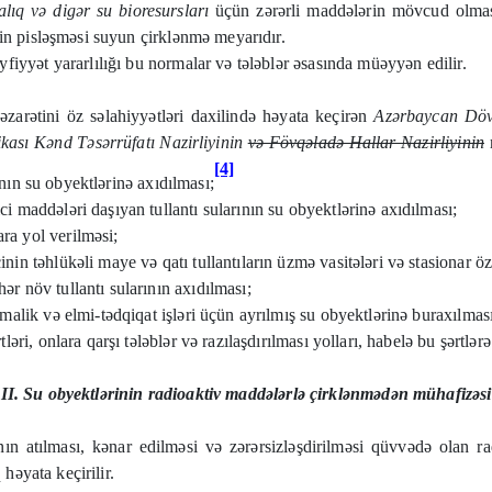
alıq və digər su bioresursları
üçün zərərli maddələrin mövcud olması,
in pisləşməsi suyun çirklənmə meyarıdır.
eyfiyyət yararlılığı bu normalar və tələblər əsasında müəyyən edilir.
əzarətini öz səlahiyyətləri daxilində həyata keçirən
Azərbaycan Dövlə
kası Kənd Təsərrüfatı Nazirliyinin
və Fövqəladə Hallar Nazirliyinin
r
[4]
ının su obyektlərinə axıdılması;
ci maddələri daşıyan tullantı sularının su obyektlərinə axıdılması;
ra yol verilməsi;
inin təhlükəli maye və qatı tullantıların üzmə vasitələri və stasionar ö
ər növ tullantı sularının axıdılması;
 malik və elmi-tədqiqat işləri üçün ayrılmış su obyektlərinə buraxılmas
tləri, onlara qarşı tələblər və razılaşdırılması yolları, habelə bu şərtl
II. Su obyektlərinin radioaktiv maddələrlə çirklənmədən mühafizəsi
nın atılması, kənar edilməsi və zərərsizləşdirilməsi qüvvədə olan ra
həyata keçirilir.