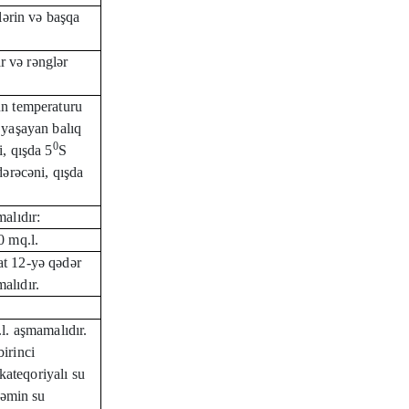
lərin və başqa
ar və rənglər
un temperaturu
 yaşayan balıq
0
, qışda 5
S
dərəcəni, qışda
alıdır:
0 mq.l.
t 12-yə qədər
alıdır.
l. aşmamalıdır.
irinci
 kateqoriyalı su
həmin su