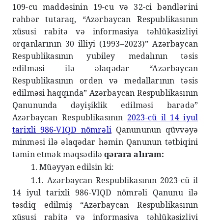
109-cu maddəsinin 19-cu və 32-ci bəndlərini
rəhbər tutaraq, “Azərbaycan Respublikasının
xüsusi rabitə və informasiya təhlükəsizliyi
orqanlarının 30 illiyi (1993–2023)” Azərbaycan
Respublikasının yubiley medalının təsis
edilməsi ilə əlaqədar “Azərbaycan
Respublikasının orden və medallarının təsis
edilməsi haqqında” Azərbaycan Respublikasının
Qanununda dəyişiklik edilməsi barədə”
Azərbaycan Respublikasının
2023-cü il 14 iyul
tarixli 986-VIQD nömrəli
Qanununun qüvvəyə
minməsi ilə əlaqədar həmin Qanunun tətbiqini
təmin etmək məqsədilə
qərara alıram:
1. Müəyyən edilsin ki:
1.1. Azərbaycan Respublikasının 2023-cü il
14 iyul tarixli 986-VIQD nömrəli Qanunu ilə
təsdiq edilmiş “Azərbaycan Respublikasının
xüsusi rabitə və informasiya təhlükəsizliyi