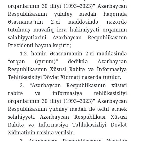
orqanlarının 30 illiyi (1993–2023)” Azərbaycan
Respublikasının yubiley medalı haqqında
Əsasnamə”nin 2-ci maddəsində nəzərdə
tutulmuş müvafiq icra hakimiyyəti orqanının
səlahiyyətlərini Azərbaycan Respublikasının
Prezidenti həyata keçirir;
1.2. həmin Əsasnamənin 2-ci maddəsində
“orqan (qurum)” dedikdə Azərbaycan
Respublikasının Xüsusi Rabitə və İnformasiya
Təhlükəsizliyi Dövlət Xidməti nəzərdə tutulur.
2. “Azərbaycan Respublikasının xüsusi
rabitə və informasiya təhlükəsizliyi
orqanlarının 30 illiyi (1993–2023)” Azərbaycan
Respublikasının yubiley medalı ilə təltif etmək
səlahiyyəti Azərbaycan Respublikası Xüsusi
Rabitə və İnformasiya Təhlükəsizliyi Dövlət
Xidmətinin rəisinə verilsin.
3. Azərbaycan Respublikasının Nazirlər