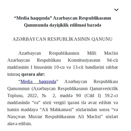
“Media haqqında” Azərbaycan Respublikasının
Qanununda dəyişiklik edilməsi barədə
AZƏRBAYCAN RESPUBLİKASININ QANUNU
Azərbaycan Respublikasının Milli Məclisi
Azərbaycan Respublikası Konstitusiyasının 94-cü
maddəsinin I hissəsinin 10-cu və 13-cü bəndlərini rəhbər
tutaraq
qərara alır:
“
Media haqqında
” Azərbaycan Respublikası
Qanununun (Azərbaycan Respublikasının Qanunvericilik
Toplusu, 2022, № 2, maddə 90 (Cild I) 59.2-ci
maddəsində “və” sözü vergül işarəsi ilə əvəz edilsin və
həmin maddəyə “Ali Məhkəməsi” sözlərindən sonra “və
Naxçıvan Muxtar Respublikasının Ali Məclisi” sözləri
əlavə edilsin.