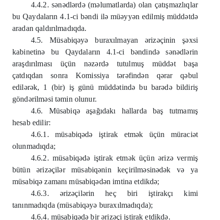
4.4.2. sənədlərdə (məlumatlarda) olan çatışmazlıqlar
bu Qaydaların 4.1-ci bəndi ilə müəyyən edilmiş müddətdə
aradan qaldırılmadıqda.
4.5. Müsabiqəyə buraxılmayan ərizəçinin şəxsi
kabinetinə bu Qaydaların 4.1-ci bəndində sənədlərin
araşdırılması üçün nəzərdə tutulmuş müddət başa
çatdıqdan sonra Komissiya tərəfindən qərar qəbul
edilərək, 1 (bir) iş günü müddətində bu barədə bildiriş
göndərilməsi təmin olunur.
4.6. Müsabiqə aşağıdakı hallarda baş tutmamış
hesab edilir:
4.6.1. müsabiqədə iştirak etmək üçün müraciət
olunmadıqda;
4.6.2. müsabiqədə iştirak etmək üçün ərizə vermiş
bütün ərizəçilər müsabiqənin keçirilməsinədək və ya
müsabiqə zamanı müsabiqədən imtina etdikdə;
4.6.3. ərizəçilərin heç biri iştirakçı kimi
tanınmadıqda (müsabiqəyə buraxılmadıqda);
4.6.4. müsabiqədə bir ərizəçi iştirak etdikdə.