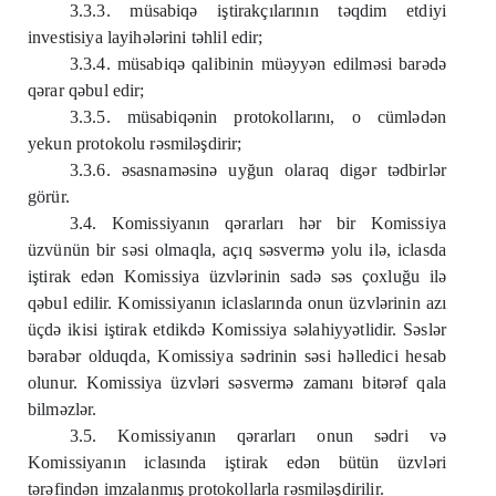
3.3.3. müsabiqə iştirakçılarının təqdim etdiyi
investisiya layihələrini təhlil edir;
3.3.4. müsabiqə qalibinin müəyyən edilməsi barədə
qərar qəbul edir;
3.3.5. müsabiqənin protokollarını, o cümlədən
yekun protokolu rəsmiləşdirir;
3.3.6. əsasnaməsinə uyğun olaraq digər tədbirlər
görür.
3.4. Komissiyanın qərarları hər bir Komissiya
üzvünün bir səsi olmaqla, açıq səsvermə yolu ilə, iclasda
iştirak edən Komissiya üzvlərinin sadə səs çoxluğu ilə
qəbul edilir. Komissiyanın iclaslarında onun üzvlərinin azı
üçdə ikisi iştirak etdikdə Komissiya səlahiyyətlidir. Səslər
bərabər olduqda, Komissiya sədrinin səsi həlledici hesab
olunur. Komissiya üzvləri səsvermə zamanı bitərəf qala
bilməzlər.
3.5. Komissiyanın qərarları onun sədri və
Komissiyanın iclasında iştirak edən bütün üzvləri
tərəfindən imzalanmış protokollarla rəsmiləşdirilir.