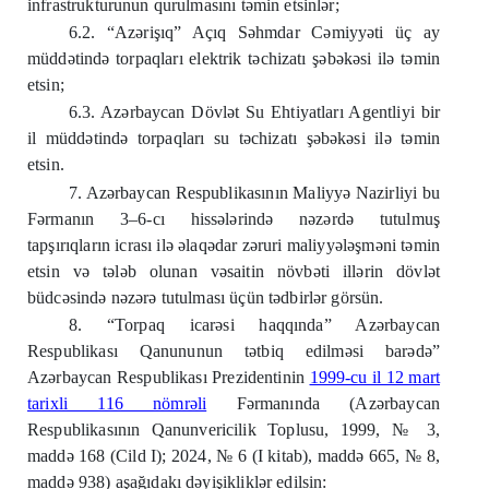
infrastrukturunun qurulmasını təmin etsinlər;
6.2. “Azərişıq” Açıq Səhmdar Cəmiyyəti üç ay
müddətində torpaqları elektrik təchizatı şəbəkəsi ilə təmin
etsin;
6.3. Azərbaycan Dövlət Su Ehtiyatları Agentliyi bir
il müddətində torpaqları su təchizatı şəbəkəsi ilə təmin
etsin.
7. Azərbaycan Respublikasının Maliyyə Nazirliyi bu
Fərmanın 3–6-cı hissələrində nəzərdə tutulmuş
tapşırıqların icrası ilə əlaqədar zəruri maliyyələşməni təmin
etsin və tələb olunan vəsaitin növbəti illərin dövlət
büdcəsində nəzərə tutulması üçün tədbirlər görsün.
8. “Torpaq icarəsi haqqında” Azərbaycan
Respublikası Qanununun tətbiq edilməsi barədə”
Azərbaycan Respublikası Prezidentinin
1999-cu il 12 mart
tarixli 116 nömrəli
Fərmanında (Azərbaycan
Respublikasının Qanunvericilik Toplusu, 1999, № 3,
maddə 168 (Cild I); 2024, № 6 (I kitab), maddə 665, № 8,
maddə 938) aşağıdakı dəyişikliklər edilsin: