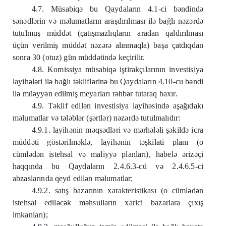
4.7. Müsabiqə bu Qaydaların 4.1-ci bəndində
sənədlərin və məlumatların araşdırılması ilə bağlı nəzərdə
tutulmuş müddət (çatışmazlıqların aradan qaldırılması
üçün verilmiş müddət nəzərə alınmaqla) başa çatdıqdan
sonra 30 (otuz) gün müddətində keçirilir.
4.8. Komissiya müsabiqə iştirakçılarının investisiya
layihələri ilə bağlı təkliflərinə bu Qaydaların 4.10-cu bəndi
ilə müəyyən edilmiş meyarları rəhbər tutaraq baxır.
4.9. Təklif edilən investisiya layihəsində aşağıdakı
məlumatlar və tələblər (şərtlər) nəzərdə tutulmalıdır:
4.9.1. layihənin məqsədləri və mərhələli şəkildə icra
müddəti göstərilməklə, layihənin təşkilati planı (o
cümlədən istehsal və maliyyə planları), habelə ərizəçi
haqqında bu Qaydaların 2.4.6.3-cü və 2.4.6.5-ci
abzaslarında qeyd edilən məlumatlar;
4.9.2. satış bazarının xarakteristikası (o cümlədən
istehsal ediləcək məhsulların xarici bazarlara çıxış
imkanları);