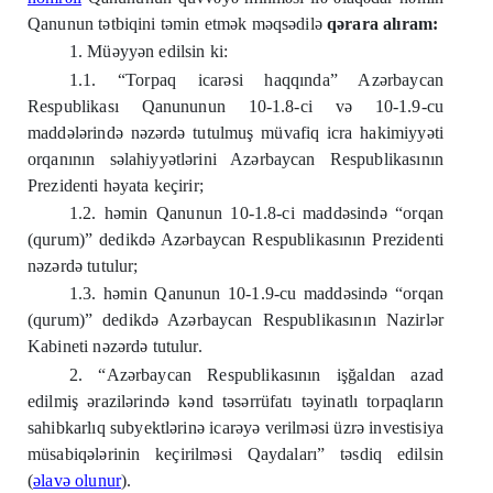
Qanunun tətbiqini təmin etmək məqsədilə
qərara alıram:
1. Müəyyən edilsin ki:
1.1. “Torpaq icarəsi haqqında” Azərbaycan
Respublikası Qanununun 10-1.8-ci və 10-1.9-cu
maddələrində nəzərdə tutulmuş müvafiq icra hakimiyyəti
orqanının səlahiyyətlərini Azərbaycan Respublikasının
Prezidenti həyata keçirir;
1.2. həmin Qanunun 10-1.8-ci maddəsində “orqan
(qurum)” dedikdə Azərbaycan Respublikasının Prezidenti
nəzərdə tutulur;
1.3. həmin Qanunun 10-1.9-cu maddəsində “orqan
(qurum)” dedikdə Azərbaycan Respublikasının Nazirlər
Kabineti nəzərdə tutulur.
2. “Azərbaycan Respublikasının işğaldan azad
edilmiş ərazilərində kənd təsərrüfatı təyinatlı torpaqların
sahibkarlıq subyektlərinə icarəyə verilməsi üzrə investisiya
müsabiqələrinin keçirilməsi Qaydaları” təsdiq edilsin
(
əlavə olunur
).