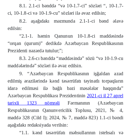
8.1. 2.1-ci bənddə “və 10-1.7-ci” sözləri “, 10-1.7-
ci, 10-1.8-ci və 10-1.9-cu” sözləri ilə əvəz edilsin;
8.2. aşağıdakı məzmunda 2.1-1-ci bənd əlavə
edilsin:
“2.1-1. həmin Qanunun 10-1.8-ci maddəsində
“orqan (qurum)” dedikdə Azərbaycan Respublikasının
Prezidenti nəzərdə tutulur;”;
8.3. 2.6-cı bənddə “maddəsində” sözü “və 10-1.9-cu
maddələrində” sözləri ilə əvəz edilsin.
9. “Azərbaycan Respublikasının işğaldan azad
edilmiş ərazilərində kənd təsərrüfatı təyinatlı torpaqların
idarə edilməsi ilə bağlı bəzi məsələlər haqqında”
Azərbaycan Respublikası Prezidentinin
2021-ci il 27 aprel
tarixli 1323 nömrəli
Fərmanının (Azərbaycan
Respublikasının Qanunvericilik Toplusu, 2021, № 4,
maddə 328 (Cild I); 2024, № 7, maddə 823) 1.1-ci bəndi
aşağıdakı redaksiyada verilsin:
“1.1. kənd təsərrüfatı məhsullarının istehsalı və