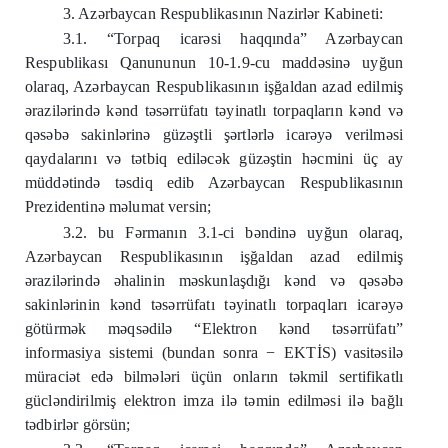
3. Azərbaycan Respublikasının Nazirlər Kabineti:
3.1. “Torpaq icarəsi haqqında” Azərbaycan
Respublikası Qanununun 10-1.9-cu maddəsinə uyğun
olaraq, Azərbaycan Respublikasının işğaldan azad edilmiş
ərazilərində kənd təsərrüfatı təyinatlı torpaqların kənd və
qəsəbə sakinlərinə güzəştli şərtlərlə icarəyə verilməsi
qaydalarını və tətbiq ediləcək güzəştin həcmini üç ay
müddətində təsdiq edib Azərbaycan Respublikasının
Prezidentinə məlumat versin;
3.2. bu Fərmanın 3.1-ci bəndinə uyğun olaraq,
Azərbaycan Respublikasının işğaldan azad edilmiş
ərazilərində əhalinin məskunlaşdığı kənd və qəsəbə
sakinlərinin kənd təsərrüfatı təyinatlı torpaqları icarəyə
götürmək məqsədilə “Elektron kənd təsərrüfatı”
informasiya sistemi (bundan sonra − EKTİS) vasitəsilə
müraciət edə bilmələri üçün onların təkmil sertifikatlı
gücləndirilmiş elektron imza ilə təmin edilməsi ilə bağlı
tədbirlər görsün;