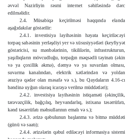
əvvəl Nazirliyin rəsmi internet səhifəsində dərc
edilməlidir.
2.4. Müsabiqə keçirilməsi haqqında elanda
aşağıdakılar göstərilir:
2.4.1. investisiya layihəsinin həyata keçiriləcəyi
torpaq sahəsinin yerləşdiyi yer və xüsusiyyətləri (keyfiyyət
göstəricisi, su mənbələrinin, tikililərin, infrastrukturun,
yaşıllıqların mövcudluğu, torpağın məqsədli təyinatı (əkin
və ya çoxillik əkmə), dəmyə və ya suvarılan olması,
suvarma kanalından, elektrik xətlərindən və yoldan
əraziyə qədər olan məsafə və s.), bu Qaydaların 4.16-cı
bəndinə uyğun olaraq icarəyə verilmə müddətləri);
2.4.2. investisiya layihəsinin istiqaməti (əkinçilik,
tərəvəzçilik, bağçılıq, heyvandarlıq, istixana təsərrüfatı,
kənd təsərrüfatı məhsullarının emalı və s.);
2.4.3. ərizə qəbulunun başlanma və bitmə müddəti
(günü və saatı);
2.4.4. ərizələrin qəbul ediləcəyi informasiya sistemi