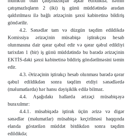
mümkün olan çatışmazlıqlar aşkar edildikdə, həmin
çatışmazlıqların 2 (iki) iş günü müddətində aradan
qaldırılması ilə bağlı ərizəçinin şəxsi kabinetinə bildiriş
göndərilir.
4.2. Sənədlər tam və düzgün təqdim edildikdə
Komissiya ərizəçinin müsabiqə iştirakçısı hesab
olunmasına dair qərar qəbul edir və qərar qəbul edildiyi
tarixdən 1 (bir) iş günü müddətində bu barədə ərizəçinin
EKTİS-dəki şəxsi kabinetinə bildiriş göndərilməsini təmin
edir.
4.3. Ərizəçinin iştirakçı hesab olunması barədə qərar
qəbul edildikdən sonra təqdim etdiyi sənədlərdə
(məlumatlarda) hər hansı dəyişiklik edilə bilməz.
4.4. Aşağıdakı hallarda ərizəçi müsabiqəyə
buraxılmır:
4.4.1. müsabiqədə iştirak üçün ərizə və digər
sənədlər (məlumatlar) müsabiqə keçirilməsi haqqında
elanda göstərilən müddət bitdikdən sonra təqdim
edildikdə;