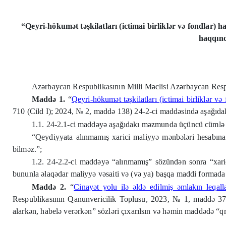
“Qeyri-hökumət təşkilatları (ictimai birliklər və fondlar) 
haqqınd
Azərbaycan Respublikasının Milli Məclisi Azərbaycan Respub
Maddə 1.
“
Qeyri-hökumət təşkilatları (ictimai birliklər və
710 (Cild I); 2024, № 2, maddə 138) 24-2-ci maddəsində aşağıdakı 
1.1. 24-2.1-ci maddəyə aşağıdakı məzmunda üçüncü cümlə ə
“Qeydiyyata alınmamış xarici maliyyə mənbələri hesabına x
bilməz.”;
1.2. 24-2.2-ci maddəyə “alınmamış” sözündən sonra “xaric
bununla əlaqədar maliyyə vəsaiti və (və ya) başqa maddi formada v
Maddə 2.
“
Cinayət yolu ilə əldə edilmiş əmlakın leqall
Respublikasının Qanunvericilik Toplusu, 2023, № 1, maddə 37 
alarkən, habelə verərkən” sözləri çıxarılsın və həmin maddədə “qra