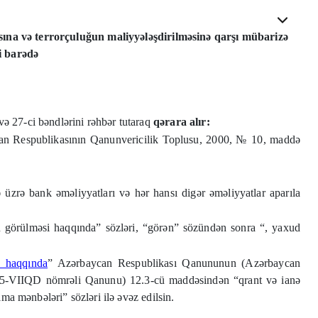
masına və terrorçuluğun maliyyələşdirilməsinə qarşı mübarizə
i barədə
ə 27-ci bəndlərini rəhbər tutaraq
qərara alır:
n Respublikasının Qanunvericilik Toplusu, 2000, № 10, maddə
üzrə bank əməliyyatları və hər hansı digər əməliyyatlar aparıla
n görülməsi haqqında” sözləri, “görən” sözündən sonra “, yaxud
ə haqqında
”
Azərbaycan Respublikası Qanununun (Azərbaycan
 175-VIIQD nömrəli Qanunu) 12.3-cü maddəsindən “qrant və ianə
ma mənbələri” sözləri ilə əvəz edilsin.