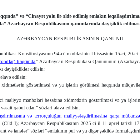
haqqında” və “Cinayət yolu ilə əldə edilmiş əmlakın leqallaşdırıl
a” Azərbaycan Respublikasının qanunlarında dəyişiklik edilməs
AZƏRBAYCAN RESPUBLİKASININ QANUNU
likası Konstitusiyasının 94-cü maddəsinin I hissəsinin 15-ci, 20-ci v
 fondlar) haqqında
”
Azərbaycan Respublikası Qanununun (Azərbayca
dəyişikliklər edilsin:
lavə edilsin:
idmətlərin göstərilməsi və ya işlərin görülməsi haqqında müqavilə 
i maliyyə mənbələri hesabına xidmətlərin göstərilməsi və ya işləri
əsait qəbul edən” sözləri əlavə edilsin.
aşdırılmasına və terrorçuluğun maliyyələşdirilməsinə qarşı mübariz
(Cild I); Azərbaycan Respublikasının 2025-ci il 11 aprel tarixli
nt və ianələr” sözləri “əmlakının pul və ya digər şəkildə formalaşdırıl