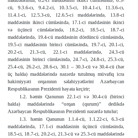
maddələrində, 6.2-ci maddəsinin ikinci cümləsində, 6.3-
cü, 9.3.6-cı, 9.4.2-ci, 10.3.5-ci, 10.4.1-ci, 11.3.6-cı,
11.4.1-ci, 12.5.3-cü, 12.6.5-ci maddələrində, 13.8-ci
maddəsinin ikinci cümləsində, 17.1-ci maddəsinin ikinci
və üçüncü cümlələrində, 18.2-ci, 18.5-ci, 18.7-ci
maddələrində, 19.4-cü maddəsinin dördüncü cümləsində,
19.5-ci maddəsinin birinci cümləsində, 19.7-ci, 20.1-ci,
20.2-ci, 21.3-cü, 22.1-ci maddələrində, 24.3-cü
maddəsinin birinci cümləsində, 24.7-ci, 24.8-ci, 25.3-cü,
25.4-cü, 26.2-ci, 28.6-cı, 30.1 – 30.3-cü və 30.4-cü (hər
üç halda) maddələrində nəzərdə tutulmuş müvafiq icra
hakimiyyəti orqanının səlahiyyətlərini Azərbaycan
Respublikasının Prezidenti həyata keçirir;
1.2. həmin Qanunun 22.1-ci və 30.4-cü (birinci
halda) maddələrində “orqan (qurum)” dedikdə
Azərbaycan Respublikasının Prezidenti nəzərdə tutulur;
1.3. həmin Qanunun 1.1.4-cü, 1.1.22-ci, 6.3-cü
maddələrində, 17.1-ci maddəsinin üçüncü cümləsində,
18.5-ci, 18.7-ci, 20.2-ci, 21.3-cü və 25.3-cü maddələrində