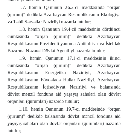
1.7. həmin Qanunun 26.2-ci maddəsində “orqan
(qurum)” dedikdə Azərbaycan Respublikasının Ekologiya
və Təbii Sərvətlər Nazirliyi nəzərdə tutulur;
1.8. həmin Qanunun 19.4-cü maddəsinin dördüncü
cümləsində “orqan (qurum)” dedikdə Azərbaycan
Respublikasının Prezidenti yanında Antiinhisar və İstehlak
Bazarına Nəzarət Dövlət Agentliyi nəzərdə tutulur;
1.9. həmin Qanunun 17.1-ci maddəsinin ikinci
cümləsində “orqan (qurum)” dedikdə Azərbaycan
Respublikasının Energetika Nazirliyi, Azərbaycan
Respublikasının Fövqəladə Hallar Nazirliyi, Azərbaycan
Respublikasının İqtisadiyyat Nazirliyi və balansında
dövlət mənzil fonduna aid yaşayış sahələri olan dövlət
orqanları (qurumları) nəzərdə tutulur;
1.10. həmin Qanunun 19.7-ci maddəsində “orqan
(qurum)” dedikdə balansında dövlət mənzil fonduna aid
yaşayış sahələri olan dövlət orqanları (qurumları) nəzərdə
tutulur;