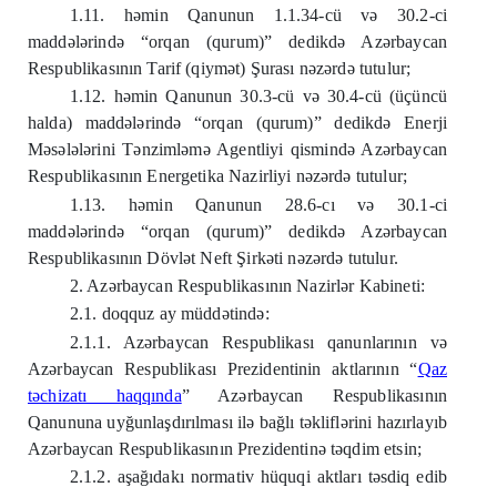
1.11. həmin Qanunun 1.1.34-cü və 30.2-ci
maddələrində “orqan (qurum)” dedikdə Azərbaycan
Respublikasının Tarif (qiymət) Şurası nəzərdə tutulur;
1.12. həmin Qanunun 30.3-cü və 30.4-cü (üçüncü
halda) maddələrində “orqan (qurum)” dedikdə Enerji
Məsələlərini Tənzimləmə Agentliyi qismində Azərbaycan
Respublikasının Energetika Nazirliyi nəzərdə tutulur;
1.13. həmin Qanunun 28.6-cı və 30.1-ci
maddələrində “orqan (qurum)” dedikdə Azərbaycan
Respublikasının Dövlət Neft Şirkəti nəzərdə tutulur.
2. Azərbaycan Respublikasının Nazirlər Kabineti:
2.1. doqquz ay müddətində:
2.1.1. Azərbaycan Respublikası qanunlarının və
Azərbaycan Respublikası Prezidentinin aktlarının “
Qaz
təchizatı haqqında
” Azərbaycan Respublikasının
Qanununa uyğunlaşdırılması ilə bağlı təkliflərini hazırlayıb
Azərbaycan Respublikasının Prezidentinə təqdim etsin;
2.1.2. aşağıdakı normativ hüquqi aktları təsdiq edib