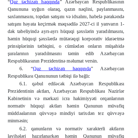
“
Qaz təchizatı haqqında
” Azərbaycan Respublikasının
Qanununa uyğun olaraq, qazın nəqlini, paylanmasını,
saxlanmasını, topdan satışını və idxalını, habelə pərakəndə
satışını həyata keçirmək məqsədilə 2027-ci il yanvarın 1-
dək tabeliyində ayrı-ayrı hüquqi şəxslərin yaradılmasını,
həmin hüquqi şəxslərdə mütərəqqi korporativ idarəetmə
prinsiplərinin tətbiqini, o cümlədən onların müşahidə
şuralarının yaradılmasını təmin edib Azərbaycan
Respublikasının Prezidentinə məlumat versin.
6. “
Qaz təchizatı haqqında
” Azərbaycan
Respublikası Qanununun tətbiqi ilə bağlı:
6.1. qəbul ediləcək Azərbaycan Respublikası
Prezidentinin aktları, Azərbaycan Respublikası Nazirlər
Kabinetinin və mərkəzi icra hakimiyyəti orqanlarının
normativ hüquqi aktları həmin Qanunun müvafiq
müddəalarının qüvvəyə mindiyi tarixdən tez qüvvəyə
minməsin;
6.2. qanunların və normativ xarakterli aktların
layihələri hazırlanarkən həmin Qanunun müvafiq