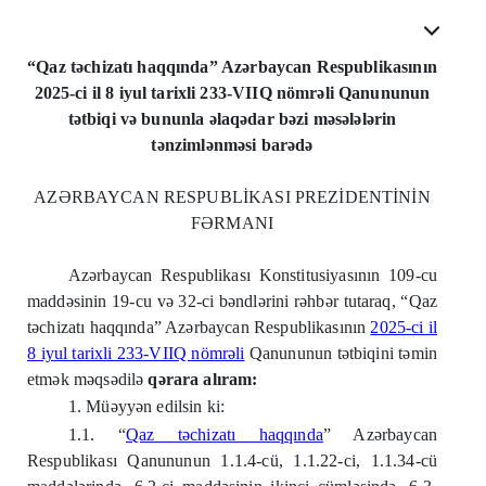
“Qaz təchizatı haqqında” Azərbaycan Respublikasının
2025-ci il 8 iyul tarixli 233-VIIQ nömrəli Qanununun
tətbiqi və bununla əlaqədar bəzi məsələlərin
tənzimlənməsi barədə
AZƏRBAYCAN RESPUBLİKASI PREZİDENTİNİN
FƏRMANI
Azərbaycan Respublikası Konstitusiyasının 109-cu
maddəsinin 19-cu və 32-ci bəndlərini rəhbər tutaraq, “Qaz
təchizatı haqqında” Azərbaycan Respublikasının
2025-ci il
8 iyul tarixli 233-VIIQ nömrəli
Qanununun tətbiqini təmin
etmək məqsədilə
qərara alıram:
1. Müəyyən edilsin ki:
1.1. “
Qaz təchizatı haqqında
” Azərbaycan
Respublikası Qanununun 1.1.4-cü, 1.1.22-ci, 1.1.34-cü