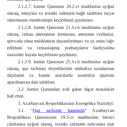
2.1.2.7. həmin Qanunun 20.2-ci maddəsinə uyğun
olaraq, müayinə və texniki xidmətlə bağlı tələblərə riayət
olunmasına monitorinqin keçirilməsi qaydasını;
2.1.2.8. həmin Qanunun 21.3-cü maddəsinə uyğun
olaraq, ixtisas attestatının formasını, attestatın verilməsi,
qüvvədə olma müddətinin dayandırılması və ya onun ləğv
edilməsi və ixtisaslaşmış podratçıların fəaliyyətinə
nəzarətin həyata keçirilməsi qaydasını;
2.1.2.9. həmin Qanunun 25.3-cü maddəsinə uyğun
olaraq, qaz təchizatı obyektlərinin mühafizə zonalarının
ölçülərini və həmin ərazilərdə təsərrüfat işlərinin
aparılmasına dair tələbləri;
2.2. həmin Qanundan irəli gələn digər məsələləri
həll etsin.
3. Azərbaycan Respublikasının Energetika Nazirliyi:
3.1. “
Qaz təchizatı haqqında
” Azərbaycan
Respublikası Qanununun 19.5-ci maddəsinin birinci
cümləsinə uyğun olaraq, texniki xidmətin nəticəsinə dair