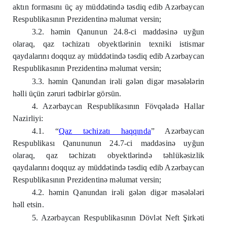
aktın formasını üç ay müddətində təsdiq edib Azərbaycan
Respublikasının Prezidentinə məlumat versin;
3.2. həmin Qanunun 24.8-ci maddəsinə uyğun
olaraq, qaz təchizatı obyektlərinin texniki istismar
qaydalarını doqquz ay müddətində təsdiq edib Azərbaycan
Respublikasının Prezidentinə məlumat versin;
3.3. həmin Qanundan irəli gələn digər məsələlərin
həlli üçün zəruri tədbirlər görsün.
4. Azərbaycan Respublikasının Fövqəladə Hallar
Nazirliyi:
4.1. “
Qaz təchizatı haqqında
” Azərbaycan
Respublikası Qanununun 24.7-ci maddəsinə uyğun
olaraq, qaz təchizatı obyektlərində təhlükəsizlik
qaydalarını doqquz ay müddətində təsdiq edib Azərbaycan
Respublikasının Prezidentinə məlumat versin;
4.2. həmin Qanundan irəli gələn digər məsələləri
həll etsin.
5. Azərbaycan Respublikasının Dövlət Neft Şirkəti