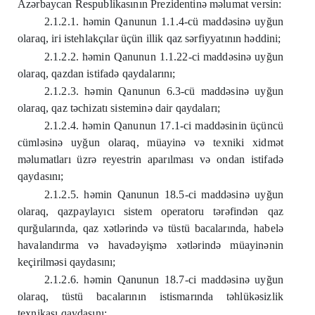
Azərbaycan Respublikasının Prezidentinə məlumat versin:
2.1.2.1. həmin Qanunun 1.1.4-cü maddəsinə uyğun
olaraq, iri istehlakçılar üçün illik qaz sərfiyyatının həddini;
2.1.2.2. həmin Qanunun 1.1.22-ci maddəsinə uyğun
olaraq, qazdan istifadə qaydalarını;
2.1.2.3. həmin Qanunun 6.3-cü maddəsinə uyğun
olaraq, qaz təchizatı sisteminə dair qaydaları;
2.1.2.4. həmin Qanunun 17.1-ci maddəsinin üçüncü
cümləsinə uyğun olaraq, müayinə və texniki xidmət
məlumatları üzrə reyestrin aparılması və ondan istifadə
qaydasını;
2.1.2.5. həmin Qanunun 18.5-ci maddəsinə uyğun
olaraq, qazpaylayıcı sistem operatoru tərəfindən qaz
qurğularında, qaz xətlərində və tüstü bacalarında, habelə
havalandırma və havadəyişmə xətlərində müayinənin
keçirilməsi qaydasını;
2.1.2.6. həmin Qanunun 18.7-ci maddəsinə uyğun
olaraq, tüstü bacalarının istismarında təhlükəsizlik
texnikası qaydasını;