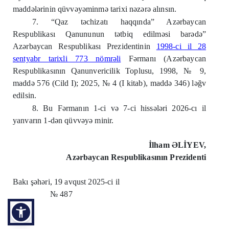
maddələrinin qüvvəyəminmə tarixi nəzərə alınsın.
7. “Qaz təchizatı haqqında” Azərbaycan
Respublikası Qanununun tətbiq edilməsi barədə”
Azərbaycan Respublikası Prezidentinin
1998-ci il 28
sentyabr tarixli 773 nömrəli
Fərmanı (Azərbaycan
Respublikasının Qanunvericilik Toplusu, 1998, № 9,
maddə 576 (Cild I); 2025, № 4 (I kitab), maddə 346) ləğv
edilsin.
8. Bu Fərmanın 1-ci və 7-ci hissələri 2026-cı il
yanvarın 1-dən qüvvəyə minir.
İlham ƏLİYEV,
Azərbaycan Respublikasının Prezidenti
Bakı şəhəri, 19 avqust 2025-ci il
№
487