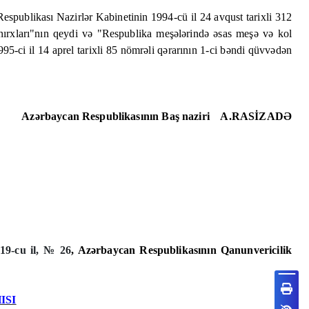
espublikası Nazirlər Kabinetinin 1994-cü il 24 avqust tarixli 312
 nırxları"nın qeydi və "Respublika meşələrində əsas meşə və kol
5-ci il 14 aprel tarixli 85 nömrəli qərarının 1-ci bəndi qüvvədən
Azərbaycan Respublikasının Baş naziri
A.RASİZADƏ
019-cu il, № 26
, Azərbaycan Respublikasının Qanunvericilik
ISI