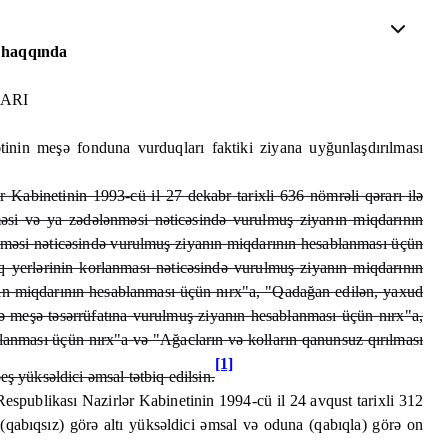
i haqqında
ARI
tinin meşə fonduna vurduqları faktiki ziyana uyğunlaşdırılması
Kabinetinin 1993-cü il 27 dekabr tarixli 636 nömrəli qərarı ilə
lməsi və ya zədələnməsi nəticəsində vurulmuş ziyanın miqdarının
ənməsi nəticəsində vurulmuş ziyanın miqdarının hesablanması üçün
q yerlərinin korlanması nəticəsində vurulmuş ziyanın miqdarının
ın miqdarının hesablanması üçün nırx"a, "Qadağan edilən, yaxud
ndə meşə təsərrüfatına vurulmuş ziyanın hesablanması üçün nırx"a,
lanması üçün nırx"a və "Ağacların və kolların qanunsuz qırılması
[1]
 yüksəldici əmsal tətbiq edilsin.
espublikası Nazirlər Kabinetinin 1994-cü il 24 avqust tarixli 312
 (qabıqsız) görə altı yüksəldici əmsal və oduna (qabıqla) görə on