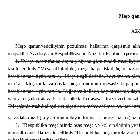
Meşə qanu
AZ
Meşə qanunvericiliyinin pozulması hallarının qarşısının al
məqsədilə Azərbaycan Respublikasının Nazirlər Kabineti
qərara 
1.
"Meşə təsərrüfatına dəymiş ziyana görə maddi məsuliyyətə
təsdiq edilmiş "Meşə əkinlərinin, meşə bərpa işləri üçün nəzər
hesablanması üçün nırx"a, "Meşə tingliklərində, böyütmə və plan
mrx"a, "Meşələrdə və dövlət meşə fondunun meşəsiz torpaqlarınd
hesablanması üçün nırx"a, "Ağac və kolların boy atmasının day
yalnız meşədən əlavə istifadə biletlərinə əsasən icazə verilən s
"Meşələrdə məhdudlaşdırıcı nişanların məhv edilməsi və korlanma
və zədələnməsi (boy artımının dayandırılması dərəcəsinədək) nəti
2.
"Respublika meşələrində əsas meşə və kol cinslərinin yeni
nömrəli qərarı ilə təsdiq edilmiş "Respublika meşələrində əsas m