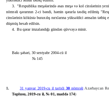
yüksəldici əmsal tətbiq edilsin.
3.
"Respublika meşələrində əsas meşə və kol cinslərinin yeni
nömrəli qərarının 2-ci bəndi, həmin qərarla təsdiq edilmiş "Re
cinslərinin köküstə buraxılış nırxlarına yüksəldici əmsalın tətbiq 
düşmüş hesab edilsin.
4.
Bu qərar imzalandığı gündən qüvvəyə minir.
Bakı şəhəri, 30 sentyabr 2004-cü il
№ 145
1.
31 yanvar 2019-cu il tarixli
30
nömrəli
Azərbaycan Res
Toplusu, 2019-cu il, № 01, maddə 174
)