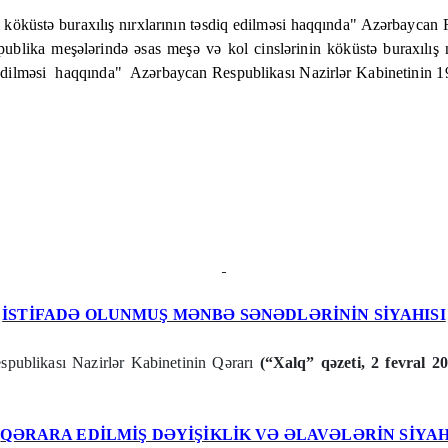
 köküstə buraxılış nırxlarının təsdiq edilməsi haqqında" Azərbaycan R
spublika meşələrində əsas meşə və kol cinslərinin köküstə buraxılış
edilməsi
haqqında"
Azərbaycan Respublikası Nazirlər Kabinetinin 199
İSTİFADƏ OLUNMUŞ MƏNBƏ SƏNƏDLƏRİNİN SİYAHISI
publikası Nazirlər Kabinetinin Qərarı
(“Xalq” qəzeti, 2 fevral 2
QƏRARA EDİLMİŞ DƏYİŞİKLİK VƏ ƏLAVƏLƏRİN SİYAH