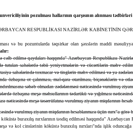
nvericiliyinin pozulması hallarının qarşısının alınması tədbirlər
ƏRBAYCAN RESPUBLİKASI NAZİRLƏR KABİNETİNİN QƏR
ınması və bu pozuntularda təqsirkar olan şəxslərin maddi məsuliyyə
alır:
 cəlb edilmə qaydaları haqqında" Azərbaycan Respublikası Nazirlər 
də tutulan sahələrdə təbii yeniyetmələrin və cücərtilərin məhv edi
tasiya sahələrində toxmacar və tinglərin məhv edilməsi və ya zədəl
a özbaşına ot çalınması, mal-qara otarılması, biçənəklərin və otla
andırılmasına səbəb olmadan zədələnməsi nəticəsində vurulmuş ziyan
ahələrdə özbaşına meşə məhsullarının tədarükü və yığılması nəticəsi
sı nəticəsində meşə təsərrüfatına vurulmuş ziyanın miqdarının hesab
cəsində vurulmuş ziyanın miqdarının hesablanması üçün nırx"a görə beş
 köküstə buraxılış nırxlarının təsdiq edilməsi haqqında" Azərbaycan R
eşə və kol cinslərinin köküstə buraxılış nırxları"nda işlik oduncağa